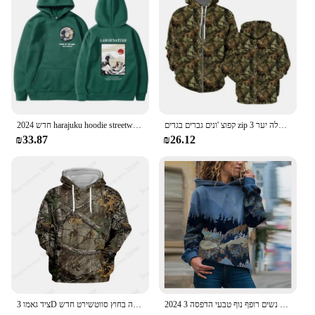
or as a statement piece
Typical Adaptive Scenario: Versatile for various
occasions, from outdoor adventures to cozy
evenings at home
Shape or Size or Weight or Quantity: Available in a
range of sizes to fit a variety of body types
Performance and Property: Designed to retain its
shape and color through multiple washes
קפוצ 'ונים גברים בגדים zip סווטט עלה יער 3D הדפסה סווטשירטים סתו מזדמנים מזדמנים ברדס רוכסן pulover
2024 חדש harajuku hoodie streetwear של טבע קפוצ 'ון גברים מכתב אופנה הדפסה סודאדראס hoody בגדים hoody
Features:
₪33.87
₪26.12
**Embrace the Great Outdoors with Style**
Step into the great outdoors with our Sweatshirt
with a drawing of nature, a perfect blend of style
and comfort. This sweatshirt is not just a piece of
clothing; it's a statement of your love for nature.
The intricate drawing, capturing the essence of the
natural world, makes it a standout piece in your
wardrobe. Whether you're an avid hiker, a nature
enthusiast, or simply someone who appreciates art,
this sweatshirt is your go-to choice for any outdoor
activity or casual setting.
2024 נשים צמרות סתיו וחורף קפוצ 'ונים של נשים רופף נוף טבעי הדפסה 3d 3D הדפסה אופנה מזדמנים קפוצ' ונים
ציד גאמו 3D הדפסה קפוצ 'ון גרפי גברים אופנה עוזב דפוס הסוואה קפוצ' ון ילד מעיל נשים זיעה בחוץ סווטשירט חדש