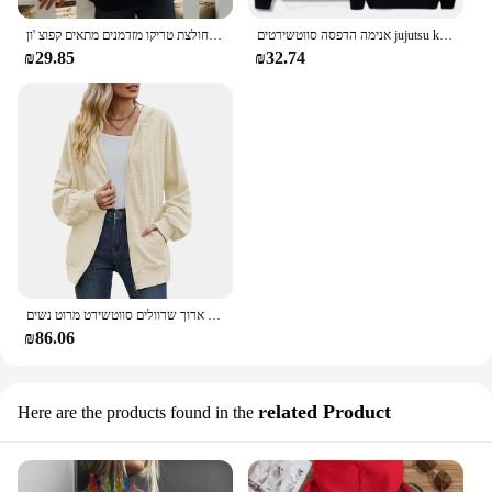
אנימה הדפסה סווטשירטים jujutsu kaisen גברים של גברים harajuku סתיו חורף פסים גליונות yuji
נשים סווטשירט בצבע מוצק חולצת טריקו מזדמנים מתאים קפוצ 'ון harajuku אסתטי פסים לבנים חולצות פופ קוריאני
₪29.85
₪32.74
סתיו וחורף כיס צבע מוצק חדש כיס ארוך שרוולים סווטשירט מרוט נשים
₪86.06
related Product
Here are the products found in the