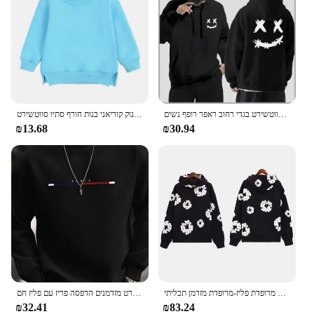
האביב סתיו צמר גברים גברים קפוצ 'ון כפול סמיילי מודפס סווטשירט בגדי רחוב ראפר רופף נשים pullover מזדמנים
ילדים בגדים בנים קפוצ 'ונים סווטשירט 2024 בנות תינוק קוריאני בנות חורף סתיו סווטשירט
₪13.68
₪30.94
סגנון אמריקאי היפ הופ עץ כותנה דפוס סווטשירטותשירט זוג גרסה מרופדת פליז-מרופדת מזדמן תכליתי
גברים של סתיו וחורף ספורט מזדמנים הדפסה פריז עם פליז חם pulover עגול צוואר עגול סווטשירט ארוך שרוולים
₪32.41
₪83.24