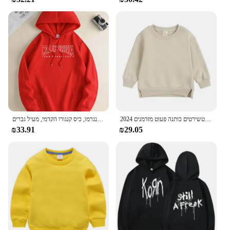
2024 ילד סתיו ילדים ילדה ילדים מוצק שרוולים ארוכים סווטשירטים כותנה פעוט מזדמנים
קפוצ 'ון האופנה החדש של גברים, סווטשרט יומי ברדס, מונגרמו, כיס קנגורו הקדמי, מעיל גברים
₪33.91
₪29.05