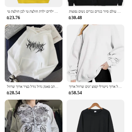
קונצרט מוסיקה קורן להקת רוק להקת רוק עולם סיור בגדים גברים נשים נפוצות y2k streeteweatshirt היפ הופ יוניסקס
סתיו בגדים בצבע מוצק 2-10 שנים ילדים קפוצ 'ונים סווטשירטים ילדים ילדת חולצת טי לבן חולצת טי pullover כותנה לבנים
₪23.76
₪30.48
חולצות נשים סווטשירטים מינימליסטי צבע אחיד סביב צווארון צווארון רופף, נרתיק בסיסי שרוול ארוך נייטרלי קפוצ 'ונים שרוול ארוך
מזדמן מכתב פאנק גדול גודל בציר ארוך שרוול Ulzzang כהה נשים סלעית חורף גותי סווטשירט Streetwear סווטשירט
₪28.54
₪58.54