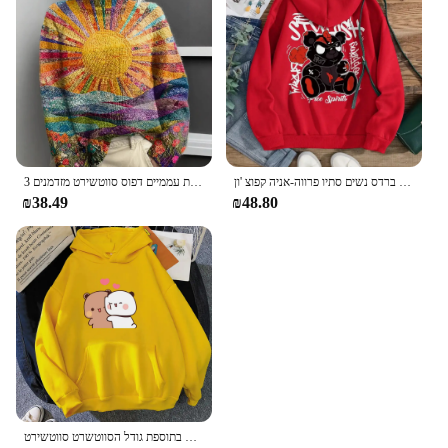
בתוספת גודל קריקטורה דודל דוב ומכתב הדפסים נשים ברדס נשים סתיו פרווה-אניה קפוצ 'ון
מכירות חמות נשים דפוסי אמנות עממיים דפוס סווטשירט מזדמנים 3D הדפסה o-הצוואר סוודר סתיו
₪38.49
₪48.80
קריקטורה פנדה בובו ו דודו נשים בתוספת גודל הסווטשרט סווטשירט Kawaii Harajuku עגול צוואר Harajuku יוניסקס מודפס בגדי חולצות