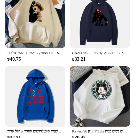
מנגה חתיכה אחת ציוד 5 קפוצ 'ון רורונואה זורו מצחיק קריקטורה לופי חולצות ullzang יפנית 90
מנגה חתיכה אחת ציוד 5 קפוצ 'ון רורונואה זורו מצחיק קריקטורה לופי חולצות ullzang יפנית 90
₪40.75
₪33.21
Kawaii 90 מיני ג 'ון die קרוון יבול נשים נשים נשים קפוצ' ונים נשים בנות harajuku בגדי
להמשיך קפוצ 'ון סתיו חורף גברים נשים חתיכה אחת יפנית סווטשירטים סוודר שרוול ארוך pulover
₪32.21
₪30.42