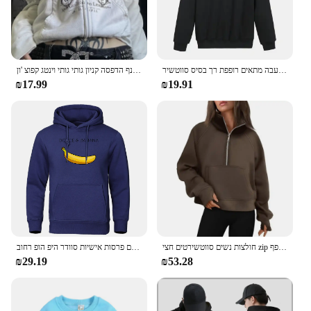
סווטשרט גברים של סווטשרט עבה מתאים רופפת רך בסיס סווטשיר XS-3XL נושם
חמוד כנף הדפסה קניון גותי גותי וינטג קפוצ 'ון y2k גראנג' ו יפנית שרוול ארוך עם ברדס harajuku יפנית אסתטית נשים
₪17.99
₪19.91
חולצות נשים סווטשירטים חצי zip פתוח לעמוד ספורט נעלי ספורט רופף lovloosweatsuit
דולצ 'ה & בננה חמוד גברים מודפס קפוצ' ון בגדים מזדמנים בגדים אופנה חם פרסות אישיות סוודר היפ הופ רחוב
₪29.19
₪53.28