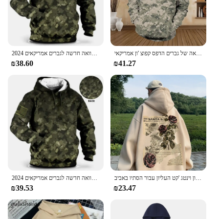
הסוואה של גברים הדפס קפוצ 'ון אמריקאי pullover בגודל גופיות של צמרות יער מגזרות
2024 קפוצ 'ון הדפסה הסוואה חדשה לגברים אמריקאים pullmovershumpovers זכר יער יבגוניות מזדמנים
₪38.60
₪41.27
הדפסת סווטשירט ברדס גברים מזדמנים מתאים בסגנון אמריקאי בסגנון וינטג 'קט העליון עבור הסתיו באביב
2024 קפוצ 'ון הדפסה הסוואה חדשה לגברים אמריקאים pullmovershumpovers זכר יער יבגוניות מזדמנים
₪39.53
₪23.47