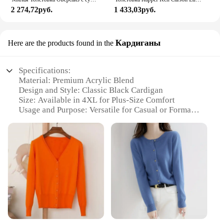
2 274,72руб.
1 433,03руб.
Кардиганы
Here are the products found in the
Specifications:
Material: Premium Acrylic Blend
Design and Style: Classic Black Cardigan
Size: Available in 4XL for Plus-Size Comfort
Usage and Purpose: Versatile for Casual or Formal
Occasions
Performance and Property: Soft, Warm, and Durable
Parts and Accessories: None, Standalone Sweater
Features:
**Timeless Elegance Meets Comfort**
Embrace the blend of style and comfort with our
Sweater Women Black 4X, a cardigan that is crafted
from a premium acrylic blend. This sweater is not
just about aesthetics; it's designed to keep you warm
and cozy during the colder months. The classic