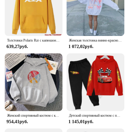
Толстовки Polaris Rzr с капюшоном и графическим принтом, высококачественный хлопковый толстый свитер унисекс с капюшоном, зимняя мужская спортивная одежда
Женская толстовка винно-красного цвета с бантом и длинным рукавом
639,27руб.
1 072,02руб.
Женский спортивный костюм с котом, Флисовая теплая толстовка большого размера
Детский спортивный костюм с принтом молнии и брюки
954,41руб.
1 145,01руб.