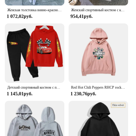
Женская толстовка винно-красного цвета с бантом и длинным рукавом
Женский спортивный костюм с котом, Флисовая теплая толстовка большого размера
1 072,02руб.
954,41руб.
Детский спортивный костюм с принтом молнии и брюки
Red Hot Chili Peppers RHCP rock band hooded hoodie for girls hooded top casual loose women hoodie fashion trend hoodie
1 145,01руб.
1 230,76руб.