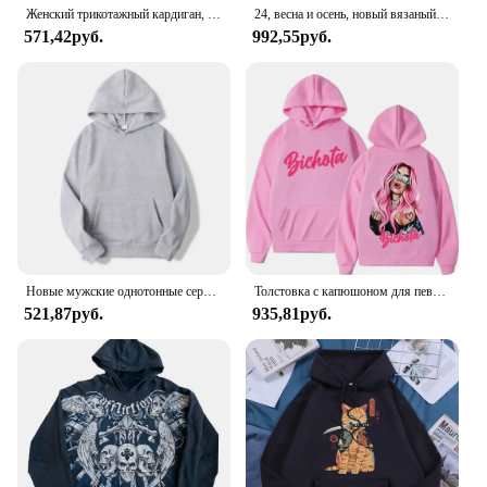
Женский трикотажный кардиган, однобортный свитер с длинным рукавом, большие размеры, 4XL, весна-осень 2019, размера плюс
24, весна и осень, новый вязаный кардиган с круглым вырезом, женский тонкий свитер, свободный и универсальный шерстяной свитер в западном стиле, топ C
black color makes it a versatile piece that can be
571,42руб.
992,55руб.
effortlessly paired with various outfits, from casual
jeans to formal trousers. The generous 4XL size
ensures that plus-size women can enjoy the same
level of elegance and comfort as everyone else.
**Versatile Wardrobe Essential**
Whether you're looking to add a layer of warmth to
your office attire or seeking a chic cover-up for a
casual outing, this sweater is your go-to choice. Its
soft texture and durable construction mean that it
will stand the test of time, maintaining its shape and
color through countless washes. The cardigan's
Новые мужские однотонные серые толстовки с капюшоном, осенние пуловеры с длинными рукавами, повседневные толстовки с карманами, унисекс, верхняя свободная спортивная одежда
Толстовка с капюшоном для певицы Karol G Manana Sera Bonito, толстовка с принтом Bichota, разноцветные толстовки Y2k, флисовая толстовка для мужчин и женщин
sleek design is complemented by its lightweight
521,87руб.
935,81руб.
feel, making it an ideal choice for those who value
both style and comfort.
**Adaptability for Every Occasion**
The Sweater Women Black 4X is a staple piece that
transcends seasons and occasions. It's perfect for
layering under jackets or as a standalone garment,
providing a touch of sophistication to any