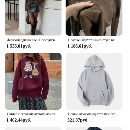
Женский однотонный Повседневный вязаный пуловер с круглым вырезом и длинными рукавами, шикарный женский осенне-зимний Свободный теплый свитер, новинка 2024, женские джемперы для поездок
Плотный бархатный свитер с высоким воротником, женский модный теплый свитер в Корейском стиле на подкладке, вязаный пуловер, облегающий Топ, зимний трикотажный свитер, джемпер
1 535,81руб.
1 186,61руб.
Свитер с героями мультфильмов, маленькая сумка, пряжа, игла, женский свободный вязаный свитер в стиле ретро с круглым вырезом, новый принт, черный
Новые мужские однотонные серые толстовки с капюшоном, осенние пуловеры с длинными рукавами, повседневные толстовки с карманами, унисекс, верхняя свободная спортивная одежда
1 402,44руб.
521,87руб.