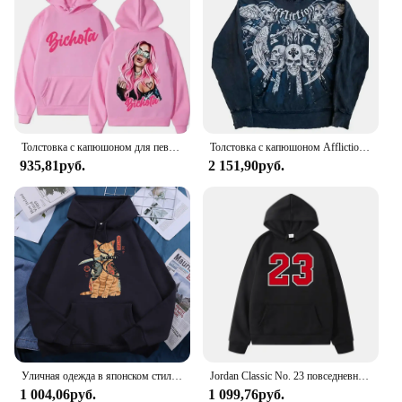
stylish addition to your training wardrobe, while the
generous 4X size caters to plus-size individuals
who demand both comfort and functionality.
**Versatile Fitness Companion**
Whether you're hitting the gym, practicing yoga, or
engaging in any form of exercise, this sweater is
your go-to garment. Its versatile design makes it
Толстовка с капюшоном для певицы Karol G Manana Sera Bonito, толстовка с принтом Bichota, разноцветные толстовки Y2k, флисовая толстовка для мужчин и женщин
Толстовка с капюшоном Affliction Y2K, новый ретро-готический узор, толстовка на молнии большого размера для мужчин и женщин, повседневная толстовка в стиле хип-хоп, индивидуальная уличная одежда
suitable for a range of activities, from low-impact
935,81руб.
2 151,90руб.
workouts to high-intensity training sessions. The
sweater's lightweight construction ensures that it
won't weigh you down, allowing for full range of
motion and freedom of movement during your
workouts.
**Designed for the Active Woman**
Understanding the needs of the active woman, this
sweater is not only about performance but also
about style. The black color is a classic choice that
pairs effortlessly with any fitness attire, making it a
versatile addition to your wardrobe. It's designed to
Уличная одежда в японском стиле Харадзюку для мужчин и женщин, пуловер оверсайз с капюшоном и принтом самурайского меча, кошки, одежда в стиле хип-хоп с карманами, флисовая толстовка на осень
Jordan Classic No. 23 повседневные свободные толстовки с принтом баскетбольная Весенняя толстовка с капюшоном Harajuku простой аниме спортивный стиль
keep up with your active lifestyle, offering both
1 004,06руб.
1 099,76руб.