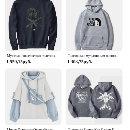
Мужская повседневная толстовка с капюшоном, черный тактический пуловер в стиле ретро, 100% хлопок
Толстовка с мультяшным принтом в стиле хип-хоп, японское аниме без лица, мужские и женские свитшоты, Модный пуловер с капюшоном, флисовые топы на осень
1 559,15руб.
1 303,75руб.
Милая Толстовка Оверсайз с сумкой в виде медведя, женские осенние свитшоты в стиле пэчворк, пуловеры, искусственные худи
Толстовка Rapper Ken Carson European Tour 2023, мужские и женские винтажные трендовые свитшоты в стиле хип-хоп, Повседневная Уличная одежда с длинным рукавом и капюшоном