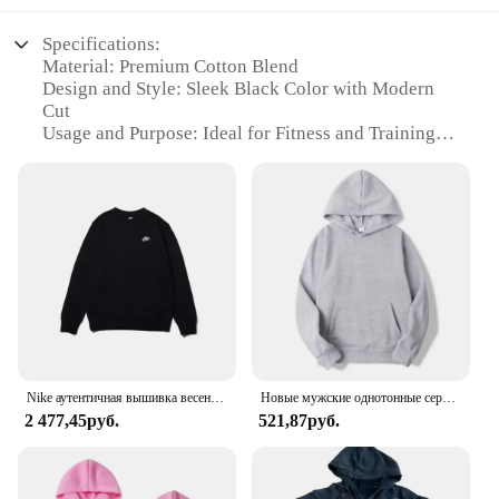
Specifications:
Material: Premium Cotton Blend
Design and Style: Sleek Black Color with Modern
Cut
Usage and Purpose: Ideal for Fitness and Training
Type and Category: Sweater for Women
Performance and Property: Moisture-Wicking and
Breathable
Size Range: Available in 4X for Plus-Size Fitness
Enthusiasts
Features:
|Sweater Women Black 4x|Wholesale|Vendors|
**Comfort and Durability**
Crafted from a premium cotton blend, this sweater
Nike аутентичная вышивка весенне-осенний тонкий мужской модный классический повседневный свитер с длинными рукавами и круглым вырезом черного цвета
Новые мужские однотонные серые толстовки с капюшоном, осенние пуловеры с длинными рукавами, повседневные толстовки с карманами, унисекс, верхняя свободная спортивная одежда
for women combines comfort with durability. Its
2 477,45руб.
521,87руб.
moisture-wicking and breathable properties ensure
that you stay dry and cool during intense workouts,
making it an essential piece for fitness enthusiasts.
The modern cut and sleek black color make it a