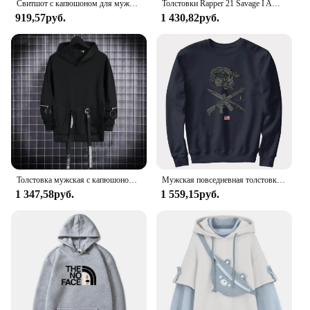
Свитшот с капюшоном для мужчин и женщин, Повседневный пуловер, худи, однотонная одежда для упражнений, весна-осень
Толстовки Rapper 21 Savage I Am I Was альбом, мужские и женские модные толстовки в стиле хип-хоп, повседневные уютные пуловеры в стиле ретро с капюшоном
919,57руб.
1 430,82руб.
Толстовка мужская с капюшоном, свитшот, повседневная черная худи в готическом стиле, уличная одежда в стиле хип-хоп, Харадзюку, составного кроя, 3XL, весна
Мужская повседневная толстовка с капюшоном, черный тактический пуловер в стиле ретро, 100% хлопок
1 347,58руб.
1 559,15руб.