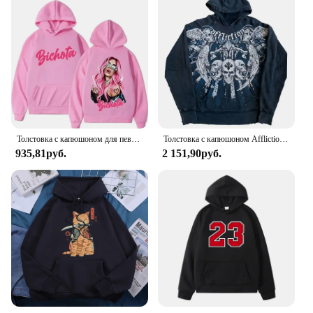
Толстовка с капюшоном для певицы Karol G Manana Sera Bonito, толстовка с принтом Bichota, разноцветные толстовки Y2k, флисовая толстовка для мужчин и женщин
Толстовка с капюшоном Affliction Y2K, новый ретро-готический узор, толстовка на молнии большого размера для мужчин и женщин, повседневная толстовка в стиле хип-хоп, индивидуальная уличная одежда
935,81руб.
2 151,90руб.