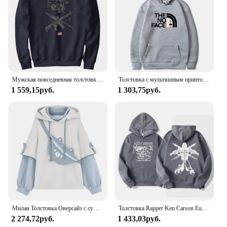
Мужская повседневная толстовка с капюшоном, черный тактический пуловер в стиле ретро, 100% хлопок
Толстовка с мультяшным принтом в стиле хип-хоп, японское аниме без лица, мужские и женские свитшоты, Модный пуловер с капюшоном, флисовые топы на осень
1 559,15руб.
1 303,75руб.
Милая Толстовка Оверсайз с сумкой в виде медведя, женские осенние свитшоты в стиле пэчворк, пуловеры, искусственные худи
Толстовка Rapper Ken Carson European Tour 2023, мужские и женские винтажные трендовые свитшоты в стиле хип-хоп, Повседневная Уличная одежда с длинным рукавом и капюшоном
2 274,72руб.
1 433,03руб.