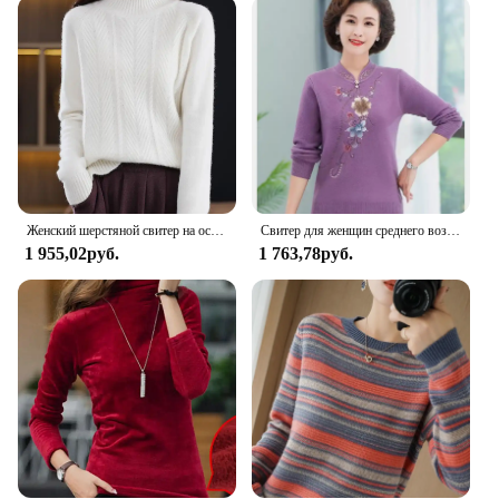
This sweater is not just a fashion statement; it's a
smart investment for retailers and wholesalers
looking to stock up on high-quality, versatile
pieces. Its wholesale availability and competitive
pricing make it an attractive option for vendors and
suppliers. With its sets available for sale, it's a
convenient way to stock up on a range of sizes and
colors, catering to diverse customer preferences.
The Sweater Women Black 4X is a testament to
timeless fashion that resonates with a broad
Женский шерстяной свитер на осень и зиму, плотный вязаный пуловер с высоким воротником, джемпер, женский свободный кашемировый свитер, 4XL
Свитер для женщин среднего возраста, пуловер, Осень-зима, новинка, модный вязаный свитер с вышивкой и длинными рукавами, женский джемпер, топы 4XL
audience, making it a must-have for any retailer or
1 955,02руб.
1 763,78руб.
wholesaler looking to offer their customers a blend
of style and comfort.