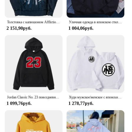
ensemble. The sweater's simplicity allows it to be
styled in numerous ways, making it a versatile
addition to your wardrobe. Its wholesale availability
makes it an excellent choice for vendors and
Толстовка с капюшоном Affliction Y2K, новый ретро-готический узор, толстовка на молнии большого размера для мужчин и женщин, повседневная толстовка в стиле хип-хоп, индивидуальная уличная одежда
Уличная одежда в японском стиле Харадзюку для мужчин и женщин, пуловер оверсайз с капюшоном и принтом самурайского меча, кошки, одежда в стиле хип-хоп с карманами, флисовая толстовка на осень
suppliers looking to offer a quality product to their
2 151,90руб.
1 004,06руб.
customers. Whether you're shopping for yourself or
looking to stock up for your store, this sweater is a
reliable choice that will keep you looking and
feeling great.
Jordan Classic No. 23 повседневные свободные толстовки с принтом баскетбольная Весенняя толстовка с капюшоном Harajuku простой аниме спортивный стиль
Худи мужское/женское с японским аниме, кофта с капюшоном и карманами, свитшот для косплея Саян сон Харадзюку Гоку
1 099,76руб.
1 278,77руб.