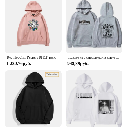
Red Hot Chili Peppers RHCP rock band hooded hoodie for girls hooded top casual loose women hoodie fashion trend hoodie
Толстовка с капюшоном в стиле Харадзюку, с длинным рукавом
1 230,76руб.
948,89руб.