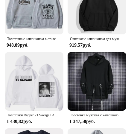
Толстовка с капюшоном в стиле Харадзюку, с длинным рукавом
Свитшот с капюшоном для мужчин и женщин, Повседневный пуловер, худи, однотонная одежда для упражнений, весна-осень
948,89руб.
919,57руб.
Толстовки Rapper 21 Savage I Am I Was альбом, мужские и женские модные толстовки в стиле хип-хоп, повседневные уютные пуловеры в стиле ретро с капюшоном
Толстовка мужская с капюшоном, свитшот, повседневная черная худи в готическом стиле, уличная одежда в стиле хип-хоп, Харадзюку, составного кроя, 3XL, весна
1 430,82руб.
1 347,58руб.