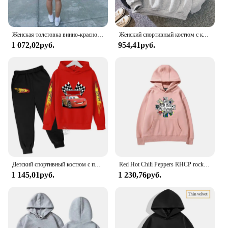
Женская толстовка винно-красного цвета с бантом и длинным рукавом
Женский спортивный костюм с котом, Флисовая теплая толстовка большого размера
1 072,02руб.
954,41руб.
Детский спортивный костюм с принтом молнии и брюки
Red Hot Chili Peppers RHCP rock band hooded hoodie for girls hooded top casual loose women hoodie fashion trend hoodie
1 145,01руб.
1 230,76руб.