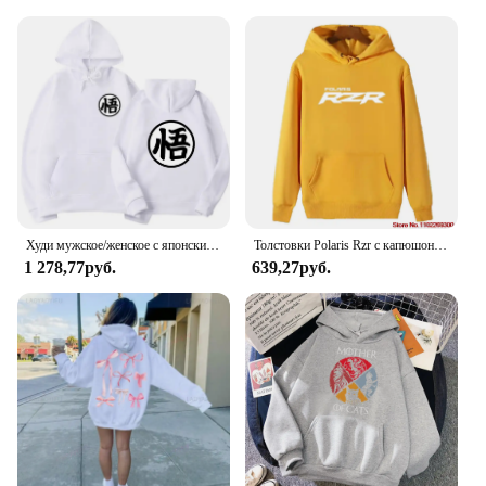
comfort and style in every stride, lift, or stretch.
Whether you're a professional athlete or a fitness
enthusiast, this sweater is an indispensable piece for
your training regimen.
Худи мужское/женское с японским аниме, кофта с капюшоном и карманами, свитшот для косплея Саян сон Харадзюку Гоку
Толстовки Polaris Rzr с капюшоном и графическим принтом, высококачественный хлопковый толстый свитер унисекс с капюшоном, зимняя мужская спортивная одежда
1 278,77руб.
639,27руб.