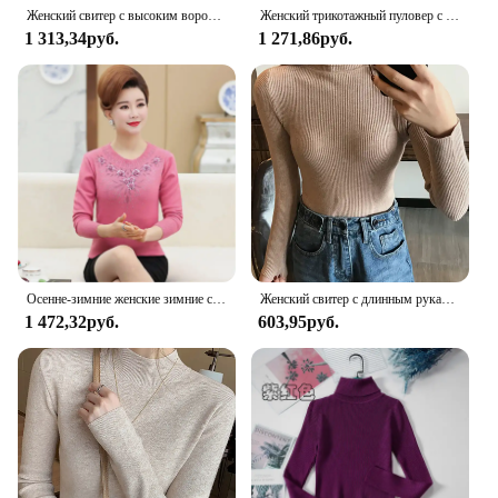
Женский свитер с высоким воротником, Размер 3XL, 4XL, плотный теплый зимний бархатный топ, Женские однотонные пуловеры, теплая Женская одежда с длинным рукавом
Женский трикотажный пуловер с круглым вырезом, в полоску
1 313,34руб.
1 271,86руб.
Осенне-зимние женские зимние свитера, пуловеры 4XL, утолщенный теплый топ с круглым вырезом, шерстяной свитер, платье для мам, топы
Женский свитер с длинным рукавом, плотный вязаный пуловер в рубчик, Облегающий мягкий теплый джемпер с высоким воротником, Осень-зима 2024
1 472,32руб.
603,95руб.