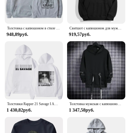
Толстовка с капюшоном в стиле Харадзюку, с длинным рукавом
Свитшот с капюшоном для мужчин и женщин, Повседневный пуловер, худи, однотонная одежда для упражнений, весна-осень
948,89руб.
919,57руб.
Толстовки Rapper 21 Savage I Am I Was альбом, мужские и женские модные толстовки в стиле хип-хоп, повседневные уютные пуловеры в стиле ретро с капюшоном
Толстовка мужская с капюшоном, свитшот, повседневная черная худи в готическом стиле, уличная одежда в стиле хип-хоп, Харадзюку, составного кроя, 3XL, весна
1 430,82руб.
1 347,58руб.