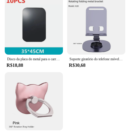
Disco da placa do metal para o carro magnético, suporte do telefone, folha fina do ferro, disco da etiqueta, ímã, tabuleta, secretária, montagem do suporte, redondo
Suporte giratório do telefone móvel, pessoa preguiçosa perseguindo vídeo alívio, fadiga da mão Desktop Tablet Stand, 100% Metal
R$18,88
R$30,68