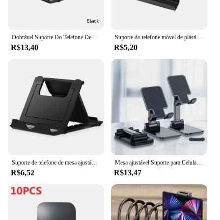
Dobrável Suporte Do Telefone De Mesa, Suporte Para Smartphone, Tablet Stand para iPhone, Samsung, Xiaomi, Huawei, Suporte Universal Do Telefone Celular
Suporte do telefone móvel de plástico universal, Tablet PC Desktop Stand, Plastic Desk Mount, Candy Color, Mini suporte portátil para Smartphone
R$13,40
R$5,20
Suporte de telefone de mesa ajustável, suporte de mesa para ipad, iphone, samsung, xiaomi, huawei, dobrável, suporte móvel universal
Mesa ajustável Suporte para Celular, Suporte de Mesa Universal para Celular, iPhone, iPad, Xiaomi, Desktop, Tablet
R$6,52
R$13,47