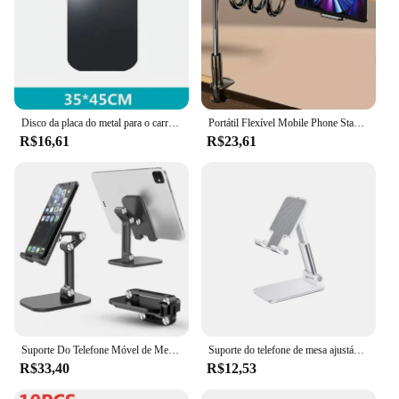
Disco da placa do metal para o carro magnético, suporte do telefone, folha fina do ferro, disco da etiqueta, ímã, tabuleta, secretária, montagem do suporte, redondo
Portátil Flexível Mobile Phone Stand Base, cabeceira, iPad, Tablet, cama, desktop, suporte, smartphones, mesa, cama, preguiçoso
R$16,61
R$23,61
Suporte Do Telefone Móvel de Mesa Dobrável, Suporte De Telefone De Mesa Universal, Suporte De Tablet para iPhone 15, 14, 13, iPad, Samsung, Xiaomi, Atualização
Suporte do telefone de mesa ajustável, mesa universal suporte do telefone celular, livremente levantado e abaixado, iPhone e iPad, Xiaomi
R$33,40
R$12,53