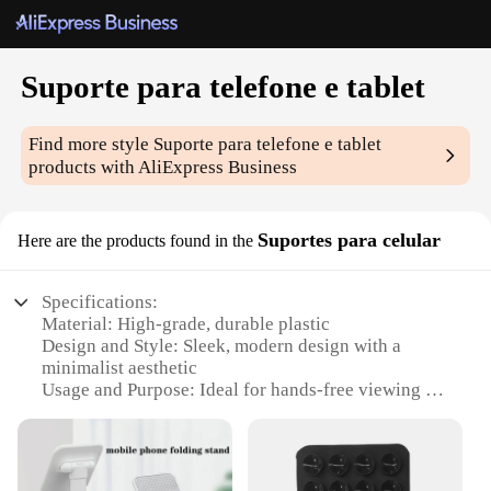
Suporte para telefone e tablet
Find more style
Suporte para telefone e tablet
products with AliExpress Business
Suportes para celular
Here are the products found in the
Specifications:
Material: High-grade, durable plastic
Design and Style: Sleek, modern design with a
minimalist aesthetic
Usage and Purpose: Ideal for hands-free viewing of
smartphones and tablets
Typical Adaptive Scenario: Perfect for use in home,
office, or on-the-go
Shape or Size or Weight or Quantity: Compact and