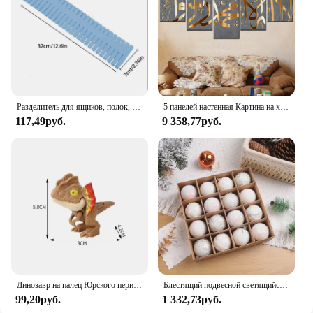
Разделитель для ящиков, полок, розовый, 32*7 см, 4 шт
5 панелей настенная Картина на холсте Мусульманский Коран ислам настенное искусство HD плакаты домашний декор картины для гостиной декоративные картины
117,49руб.
9 358,77руб.
Динозавр на палец Юрского периода, трицератопс, искусственные игрушки для детей, креативные динозавры на палец, Интерактивная игрушка, подарок для мальчика
Блестящий подвесной светящийся фотоэлемент 6/8 см, украшение для рождественской елки, подвесной шар
99,20руб.
1 332,73руб.