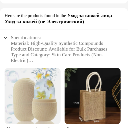
Уход за кожей лица
Here are the products found in the
Уход за кожей (не Электрический)
Specifications:
Material: High-Quality Synthetic Compounds
Product Discount: Available for Bulk Purchases
Type and Category: Skin Care Products (Non-
Electric)
Design and Style: Ergonomic and User-Friendly
Usage and Purpose: Enhanced Skin Rejuvenation
Typical Adaptive Scenario: Daily Skincare Routine
Shape or Size or Weight or Quantity: Conveniently
Sized Packs for Easy Storage and Application
Performance and Property: Clinically Proven
Efficacy
Features:
**Revolutionary Skin Care Solution**
Discover the cutting-edge of skincare with