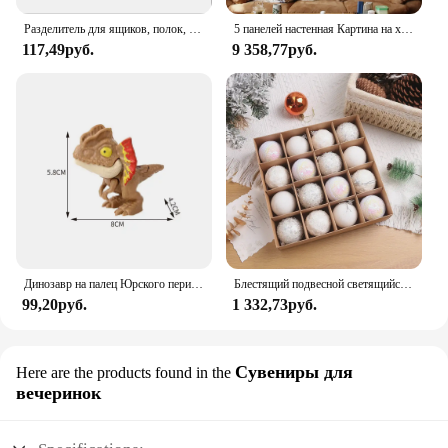
Разделитель для ящиков, полок, розовый, 32*7 см, 4 шт
5 панелей настенная Картина на холсте Мусульманский Коран ислам настенное искусство HD плакаты домашний декор картины для гостиной декоративные картины
117,49руб.
9 358,77руб.
Динозавр на палец Юрского периода, трицератопс, искусственные игрушки для детей, креативные динозавры на палец, Интерактивная игрушка, подарок для мальчика
Блестящий подвесной светящийся фотоэлемент 6/8 см, украшение для рождественской елки, подвесной шар
99,20руб.
1 332,73руб.
Сувениры для
Here are the products found in the
вечеринок