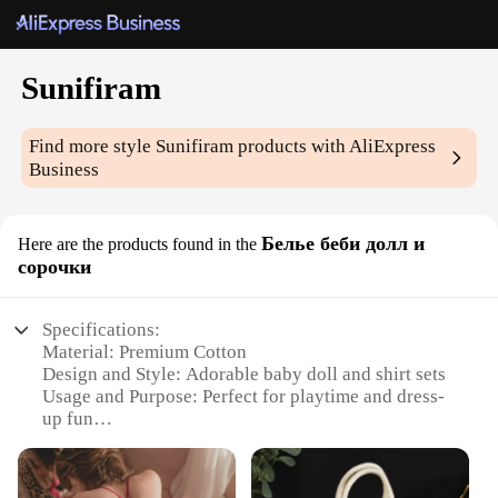
Sunifiram
Find more style
Sunifiram
products with AliExpress
Business
Белье беби долл и
Here are the products found in the
сорочки
Specifications:
Material: Premium Cotton
Design and Style: Adorable baby doll and shirt sets
Usage and Purpose: Perfect for playtime and dress-
up fun
Type and Category: Children's clothing
Performance and Property: Durable and comfortable
Parts and Accessories: Includes matching doll and