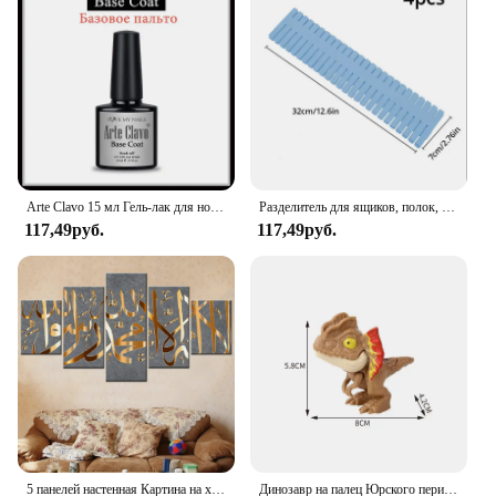
decorations remain intact throughout the festivities.
The eco-friendly nature of our products is a
testament to our commitment to sustainability,
making them a responsible choice for your events.
Whether you're a vendor, supplier, or simply
looking to purchase wholesale sets for your
personal use, Sunifiram is the go-to choice for all
your party needs.
Arte Clavo 15 мл Гель-лак для ногтей Оптовая продажа Soak Off УФ-светодиодный гель-лак для дизайна ногтей Блестящий лак Стойкий гель
Разделитель для ящиков, полок, розовый, 32*7 см, 4 шт
117,49руб.
117,49руб.
5 панелей настенная Картина на холсте Мусульманский Коран ислам настенное искусство HD плакаты домашний декор картины для гостиной декоративные картины
Динозавр на палец Юрского периода, трицератопс, искусственные игрушки для детей, креативные динозавры на палец, Интерактивная игрушка, подарок для мальчика