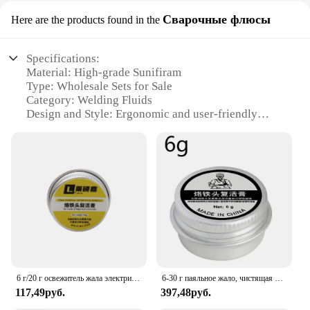
Сварочные флюсы
Here are the products found in the
Specifications:
Material: High-grade Sunifiram
Type: Wholesale Sets for Sale
Category: Welding Fluids
Design and Style: Ergonomic and user-friendly
Usage and Purpose: Enhanced welding performance
Performance and Property: High-efficiency cooling
and corrosion resistance
Parts and Accessories: Comprehensive sets with
multiple sizes
Features:
**Elevate Your Welding Experience**
Discover the pinnacle of welding fluid excellence
with Sunifiram, a leading brand in the industry
6 г/20 г освежитель жала электрический паяльник крем оксидный паяльник жало чистая паста профессиональный инструмент для ремонта
6-30 г паяльное жало, чистящая паста, освежитель жала, пайка, антипригарная оловянная чистящая паяльная паста, инструмент для освежения припоя
renowned for its high-grade materials and
117,49руб.
397,48руб.
exceptional performance. Designed with the
professional welder in mind, our Sunifiram welding