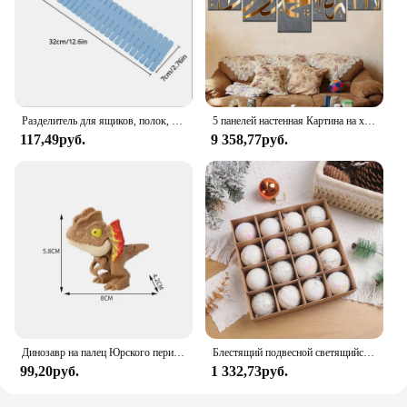
Разделитель для ящиков, полок, розовый, 32*7 см, 4 шт
5 панелей настенная Картина на холсте Мусульманский Коран ислам настенное искусство HD плакаты домашний декор картины для гостиной декоративные картины
117,49руб.
9 358,77руб.
Динозавр на палец Юрского периода, трицератопс, искусственные игрушки для детей, креативные динозавры на палец, Интерактивная игрушка, подарок для мальчика
Блестящий подвесной светящийся фотоэлемент 6/8 см, украшение для рождественской елки, подвесной шар
99,20руб.
1 332,73руб.