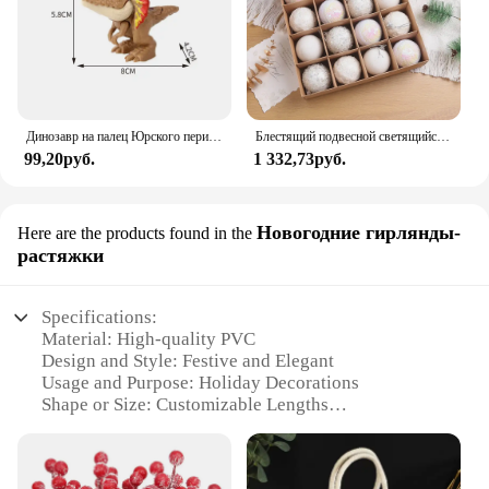
Динозавр на палец Юрского периода, трицератопс, искусственные игрушки для детей, креативные динозавры на палец, Интерактивная игрушка, подарок для мальчика
Блестящий подвесной светящийся фотоэлемент 6/8 см, украшение для рождественской елки, подвесной шар
99,20руб.
1 332,73руб.
Новогодние гирлянды-
Here are the products found in the
растяжки
Specifications:
Material: High-quality PVC
Design and Style: Festive and Elegant
Usage and Purpose: Holiday Decorations
Shape or Size: Customizable Lengths
Performance and Property: Durable and Weather-
Resistant
Parts and Accessories: Includes Sunifiram Capsules