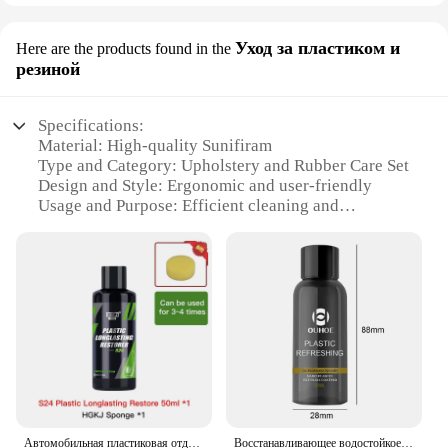
Уход за пластиком и
Here are the products found in the
резиной
Specifications:
Material: High-quality Sunifiram
Type and Category: Upholstery and Rubber Care Set
Design and Style: Ergonomic and user-friendly
Usage and Purpose: Efficient cleaning and
maintenance of plastic and rubber surfaces
Performance and Property: Advanced formula for
long-lasting results
Parts and Accessories: Comprehensive set with
multiple products
Features:
|Vendors|
**Effortless Maintenance for Plastic and Rubber
Surfaces**
Автомобильная пластиковая отделка, стойкий Восстанавливающий внешний ремонт, более сияющее гидрофобное покрытие, чистый Восстанавливающий агент S24
Восстанавливающее водостойкое пластиковое покрытие для автомобиля, 30/50 мл
The Sunifiram Upholstery and Rubber Care Set is