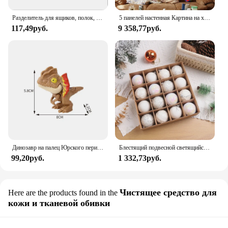
Разделитель для ящиков, полок, розовый, 32*7 см, 4 шт
5 панелей настенная Картина на холсте Мусульманский Коран ислам настенное искусство HD плакаты домашний декор картины для гостиной декоративные картины
117,49руб.
9 358,77руб.
Динозавр на палец Юрского периода, трицератопс, искусственные игрушки для детей, креативные динозавры на палец, Интерактивная игрушка, подарок для мальчика
Блестящий подвесной светящийся фотоэлемент 6/8 см, украшение для рождественской елки, подвесной шар
99,20руб.
1 332,73руб.
Чистящее средство для
Here are the products found in the
кожи и тканевой обивки