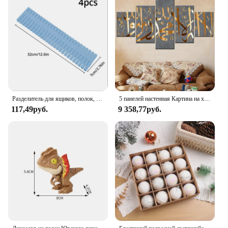
Sunifiram is your answer. Its performance and
property are unmatched, ensuring that your skin and
upholstery remain pristine and protected.
Разделитель для ящиков, полок, розовый, 32*7 см, 4 шт
5 панелей настенная Картина на холсте Мусульманский Коран ислам настенное искусство HD плакаты домашний декор картины для гостиной декоративные картины
117,49руб.
9 358,77руб.