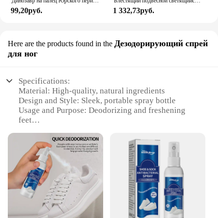
Динозавр на палец Юрского периода, трицератопс, искусственные игрушки для детей, креативные динозавры на палец, Интерактивная игрушка, подарок для мальчика
Блестящий подвесной светящийся фотоэлемент 6/8 см, украшение для рождественской елки, подвесной шар
99,20руб.
1 332,73руб.
Дезодорирующий спрей
Here are the products found in the
для ног
Specifications:
Material: High-quality, natural ingredients
Design and Style: Sleek, portable spray bottle
Usage and Purpose: Deodorizing and freshening
feet
Performance and Property: Long-lasting fragrance
and odor control
Applicable People: Suitable for all genders and ages
Shape or Size or Weight or Quantity: Compact
100ml bottle for easy carry
Features:
|Wholesale|Vendors|
**Unmatched Odor Control**