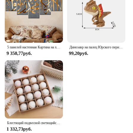
5 панелей настенная Картина на холсте Мусульманский Коран ислам настенное искусство HD плакаты домашний декор картины для гостиной декоративные картины
Динозавр на палец Юрского периода, трицератопс, искусственные игрушки для детей, креативные динозавры на палец, Интерактивная игрушка, подарок для мальчика
9 358,77руб.
99,20руб.
Блестящий подвесной светящийся фотоэлемент 6/8 см, украшение для рождественской елки, подвесной шар
1 332,73руб.