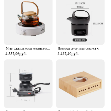
Мини-электрическая керамическая инфракрасная нагревательная плита, бойлер для молока и воды, нагреватель для кофе, мока, столешница, горелка для тушения, индукционная плита
Японская ретро-подогреватель чая, керамическая свеча, нагревательный держатель 3 в 1, курильница с эфирным маслом, кунг-фу, жаровня чая
4 557,96руб.
2 427,40руб.