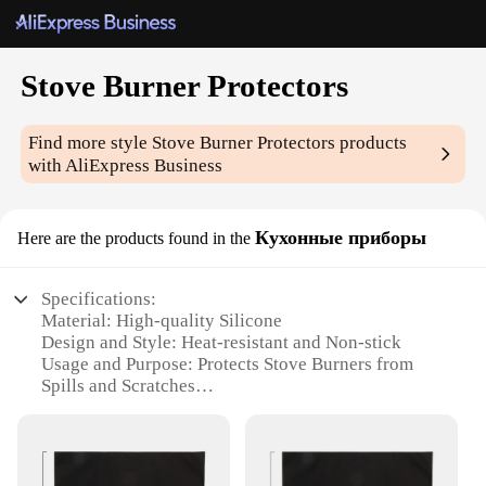
Stove Burner Protectors
Find more style
Stove Burner Protectors
products
with AliExpress Business
Кухонные приборы
Here are the products found in the
Specifications:
Material: High-quality Silicone
Design and Style: Heat-resistant and Non-stick
Usage and Purpose: Protects Stove Burners from
Spills and Scratches
Performance and Property: Easy to Clean and
Reusable
Shape or Size: Custom Fit for Most Stove Burners
Quantity: Available in Sets for Convenient Purchase