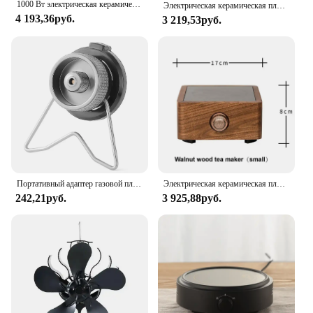
1000 Вт электрическая керамическая плита, электрическая плита, нагреватель, плита, нагревательная печь, чайник, бытовой водонагреватель 220 В
Электрическая керамическая плита 110 В/220 В, офисная 3-ступенчатая чайная плита, электрическая нагревательная пластина 80 ℃ Нагревательная подушка для кофе/молока с постоянной температурой
4 193,36руб.
3 219,53руб.
Портативный адаптер газовой плиты бутановый соединитель из алюминиевого сплава для газовой плиты, легкий газовый резервуар, конверсионная головка для приготовления пищи на открытом воздухе
Электрическая керамическая плита 1000 Вт, портативная чайная утварь, автоматическая электрическая чайная плита, 6 нагревателей, Нагреватель кипящей воды
242,21руб.
3 925,88руб.