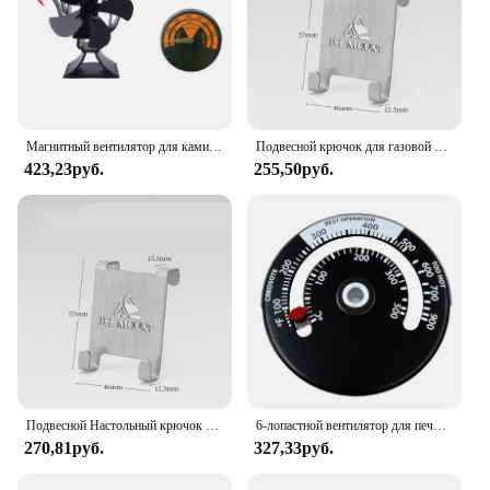
Магнитный вентилятор для камина плита термометр для измерения температуры тела у древесных бревен горелки Температура датчик 1XCC
Подвесной крючок для газовой канистры Кемпинговые столы Крючок из нержавеющей стали Вешалка для бака для плиты Крючок Открытый походный стол Органайзер для бака газовой плиты
423,23руб.
255,50руб.
Подвесной Настольный крючок для газовой канистры, крючок из нержавеющей стали для плиты, вешалка для бака, крючок для улицы, стол для кемпинга, органайзер для газовой плиты
6-лопастной вентилятор для печи, работающий от тепла, не требующий электричества, вентилятор для дровяной печи/камина/камина
270,81руб.
327,33руб.