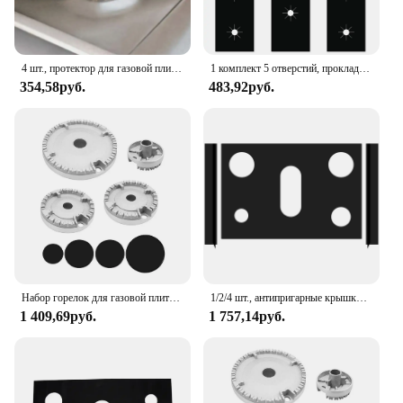
4 шт., протектор для газовой плиты, из фольги
1 комплект 5 отверстий, прокладка для газовой плиты, защитный чехол, защита от грязи, антипригарная прокладка, многоразовые прокладки для защиты от царапин на варочной панели
354,58руб.
483,92руб.
Набор горелок для газовой плиты для духовки Плоская крышка для огня Коронка Крышка пламени Крышка газовой горелки Крышка пламени подходит для большинства газовых горелок Аксессуары для плиты
1/2/4 шт., антипригарные крышки для горелок
1 409,69руб.
1 757,14руб.