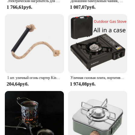
Электрический нагреватель для кальяна, портативный кальян, кальян, горелка для приготовления кофе, плита, открытый лагерь для друзей, товары для вечеринок
Домашний бамбуковый чайник, нагревательный чайник с основанием, теплый чайник, чайные аксессуары для офиса, ресторана
1 766,61руб.
1 007,07руб.
1 шт. уличный огонь стартер Kindling веревка пеньковый шнур для дровяных печей каминов, для пожара кемпинга пешего туризма альпинизма
Уличная газовая плита, портативная газовая печь двойного назначения для барбекю, плита для пикника, газовая кухонная утварь для кемпинга
204,64руб.
1 974,08руб.