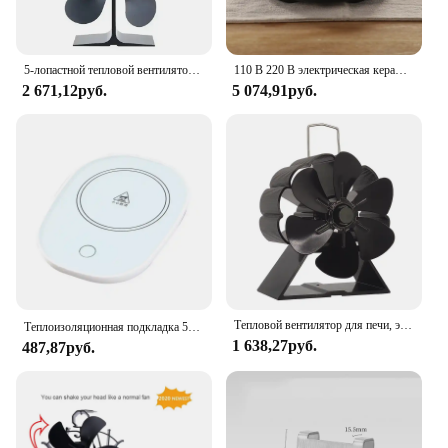
5-лопастной тепловой вентилятор для дровяной горелки, камина, тихий экологический вентилятор, нагреватель, инструмент, эффективное распределение тепла
110 В 220 В электрическая керамическая плита, плита для горячей плиты, портативный Электрический обогреватель, плита, бытовой чайник, нагревательная печь 800 Вт
2 671,12руб.
5 074,91руб.
Тепловой вентилятор для печи, эко-тихий черный, 6-лопастной, дровяная горелка, каминный вентилятор, зимняя теплая домашняя эффективная распределение тепла
Теплоизоляционная подкладка 55 ℃ с одним переключателем, Домашнее использование, сохранение тепла кофе, Офисная электрическая чайная плита/чайница 55 ℃
1 638,27руб.
487,87руб.