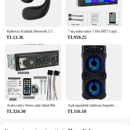
Kablosuz Kulaklık Bluetooth 5.3 Kulaklık Eller Serbest Gürültü Kontrolü Stereo Müzik Kulaklık Xiaomi iPhone Samsung için Mic Ile
7 inç araba radyo 1 Din MP5 Carplay Android oto HD Autoradio multimedya oynatıcı araba Stereo Bluetooth USB FM evrensel hiçbir 2Din
TL13.36
TL959.25
Araba radyo Stereo çalar dijital Bluetooth MP3 çalar JSD-530 520 60Wx4 FM ses Stereo müzik USB/SD Dash AUX girişi ile
Açık taşınabilir kablosuz hoparlör çift 3 inç müzik Stereo Subwoofer bas dans parti aile Karaoke için USB güç kaynağı
TL324.30
TL116.10