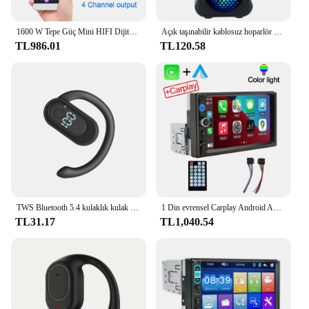
1600 W Tepe Güç Mini HIFI Dijital Stereo Amp Dijital 4 Kanal ses amplifikatörü FM Radyo USB Bluetooth Uyumlu Karaoke Oynatıcı
Açık taşınabilir kablosuz hoparlör çift 3 inç müzik Stereo Subwoofer bas dans parti aile Karaoke için USB güç kaynağı
TL986.01
TL120.58
TWS Bluetooth 5.4 kulaklık kulak kancası kablosuz kulaklık HiFi Stereo gürültü azaltma kulaklık Huawei Xiaomi için su geçirmez kulaklık
1 Din evrensel Carplay Android Auto Car radyo multimedya oynatıcı Stereo 1Din Autoradio MP5 DVD 7 inç HD dokunmatik Screenr USB TF
TL31.17
TL1,040.54