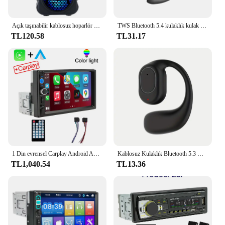
Açık taşınabilir kablosuz hoparlör çift 3 inç müzik Stereo Subwoofer bas dans parti aile Karaoke için USB güç kaynağı
TWS Bluetooth 5.4 kulaklık kulak kancası kablosuz kulaklık HiFi Stereo gürültü azaltma kulaklık Huawei Xiaomi için su geçirmez kulaklık
TL120.58
TL31.17
1 Din evrensel Carplay Android Auto Car radyo multimedya oynatıcı Stereo 1Din Autoradio MP5 DVD 7 inç HD dokunmatik Screenr USB TF
Kablosuz Kulaklık Bluetooth 5.3 Kulaklık Eller Serbest Gürültü Kontrolü Stereo Müzik Kulaklık Xiaomi iPhone Samsung için Mic Ile
TL1,040.54
TL13.36