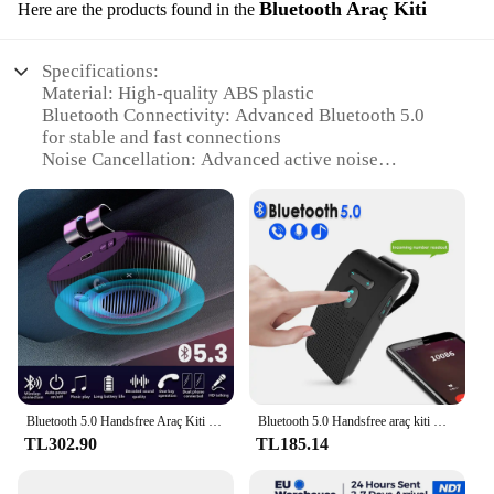
Bluetooth Araç Kiti
Here are the products found in the
Specifications:
Material: High-quality ABS plastic
Bluetooth Connectivity: Advanced Bluetooth 5.0
for stable and fast connections
Noise Cancellation: Advanced active noise
cancellation technology
Portability: Lightweight and compact design for
easy transportation
Battery Life: Long-lasting rechargeable battery for
extended use
Audio Quality: Crystal-clear sound with deep bass
and dynamic treble
Features:
|Wholesale|Vendors|
Bluetooth 5.0 Handsfree Araç Kiti HIFI Hoparlör 2 W Kablosuz Ses Alıcısı MP3 Müzik Çalar Gürültü Önleyici Güneşlik Klip
Bluetooth 5.0 Handsfree araç kiti HIFI hoparlör 2W kablosuz ses alıcısı MP3 müzik çalar gürültü güneşlik klip
**Advanced Audio Experience**
TL302.90
TL185.14
The Stereo Speaker with Noise Cancellation is
engineered to deliver an immersive audio
experience. The speaker's advanced Bluetooth 5.0