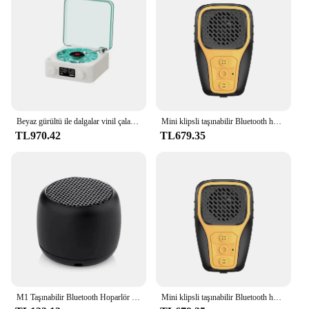
Beyaz gürültü ile dalgalar vinil çalar Bluetooth hoparlör Retro pikap hoparlör uyku yardım RGB ışık ile Vitrola şekilli hoparlör
Mini klipsli taşınabilir Bluetooth hoparlör dahili gürültü önleyici Mikrofon IP67 su geçirmez Spor salonu toplantıları aksesuarları
TL970.42
TL679.35
M1 Taşınabilir Bluetooth Hoparlör Müzik Stereo surround Mini USB Açık Subwoofer Hoparlör Ses Çalar Kablosuz Bluetooth Hoparlör
Mini klipsli taşınabilir Bluetooth hoparlör dahili gürültü önleyici Mikrofon IP67 su geçirmez Spor salonu toplantıları aksesuarları