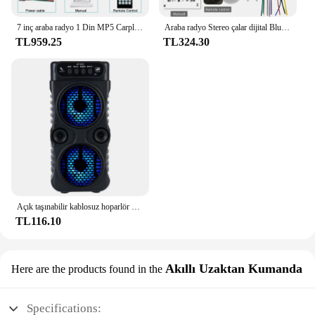
7 inç araba radyo 1 Din MP5 Carplay Android oto HD Autoradio multimedya oynatıcı araba Stereo Bluetooth USB FM evrensel hiçbir 2Din
Araba radyo Stereo çalar dijital Bluetooth MP3 çalar JSD-530 520 60Wx4 FM ses Stereo müzik USB/SD Dash AUX girişi ile
TL959.25
TL324.30
Açık taşınabilir kablosuz hoparlör çift 3 inç müzik Stereo Subwoofer bas dans parti aile Karaoke için USB güç kaynağı
TL116.10
Akıllı Uzaktan Kumanda
Here are the products found in the
Specifications: