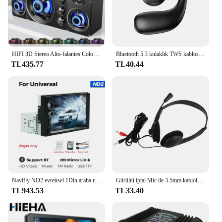
HIFI 3D Stereo Alto-falantes Coloridos LED Luz Pesada AUX USB Com Fio Sem Fio Bluetooth Áudio ev sineması Surround Som Bar TV
Bluetooth 5.3 kulaklık TWS kablosuz kulak kancası kulaklık HiFi Stereo gürültü azaltma kulaklık Huawei Xiaomi için su geçirmez kulaklık
TL435.77
TL40.44
Navifly ND2 evrensel 1Din araba radyo Stereo 7 inç HD dokunmatik ekran multimedya oynatıcı BT Autoaudio FM alıcı ayna bağlantı monitör
Gürültü iptal Mic ile 3.5mm kablolu kulaklıklar PC dizüstü bilgisayar için evrensel USB Stereo kulaklık ayarlanabilir kafa bandı kask
TL943.53
TL33.40