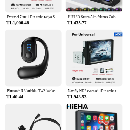
Evrensel 7 inç 1 Din araba radyo Stereo MP3 MP5 multimedya oynatıcı desteği SWC/AUX/BT/SD/USB/Mirrorlink/FM/RCA/HD Video/U disk
HIFI 3D Stereo Alto-falantes Coloridos LED Luz Pesada AUX USB Com Fio Sem Fio Bluetooth Áudio ev sineması Surround Som Bar TV
TL1,000.48
TL435.77
Bluetooth 5.3 kulaklık TWS kablosuz kulak kancası kulaklık HiFi Stereo gürültü azaltma kulaklık Huawei Xiaomi için su geçirmez kulaklık
Navifly ND2 evrensel 1Din araba radyo Stereo 7 inç HD dokunmatik ekran multimedya oynatıcı BT Autoaudio FM alıcı ayna bağlantı monitör
TL40.44
TL943.53