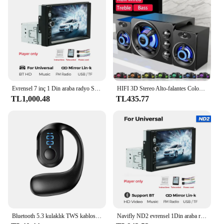
can enjoy your music for up to 10 hours without
interruption. This speaker is not just a device; it's a
reliable companion for all your audio needs.
Whether you're a vendor, supplier, or an individual
looking for a high-quality stereo speaker with noise
cancellation, this product is sure to meet and exceed
your expectations.
Evrensel 7 inç 1 Din araba radyo Stereo MP3 MP5 multimedya oynatıcı desteği SWC/AUX/BT/SD/USB/Mirrorlink/FM/RCA/HD Video/U disk
HIFI 3D Stereo Alto-falantes Coloridos LED Luz Pesada AUX USB Com Fio Sem Fio Bluetooth Áudio ev sineması Surround Som Bar TV
TL1,000.48
TL435.77
Bluetooth 5.3 kulaklık TWS kablosuz kulak kancası kulaklık HiFi Stereo gürültü azaltma kulaklık Huawei Xiaomi için su geçirmez kulaklık
Navifly ND2 evrensel 1Din araba radyo Stereo 7 inç HD dokunmatik ekran multimedya oynatıcı BT Autoaudio FM alıcı ayna bağlantı monitör