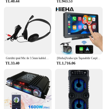
TL40.44
TL943.53
Gürültü iptal Mic ile 3.5mm kablolu kulaklıklar PC dizüstü bilgisayar için evrensel USB Stereo kulaklık ayarlanabilir kafa bandı kask
[Hieha]Araba için Taşınabilir Carplay Ekranı, 7 İnç IPS Dokunmatik Ekran Araba Stereo Desteği Kablosuz Carplay
TL33.40
TL1,716.06