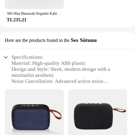
M6 Mini Bluetooth Hoparlör Kablosuz Taşınabilir Çift Eşleştirme Stereo Ses TWS Masaüstü Cep Telefonu için Dahili Mikrofon Sevimli
TL235.21
Ses Sütunu
Here are the products found in the
Specifications:
Material: High-quality ABS plastic
Design and Style: Sleek, modern design with a
minimalist aesthetic
Noise Cancellation: Advanced active noise
cancellation technology
Performance and Property: Crystal-clear sound with
deep bass
Parts and Accessories: Comes with a power adapter
and user manual
Usage and Purpose: Ideal for personal use or shared
spaces