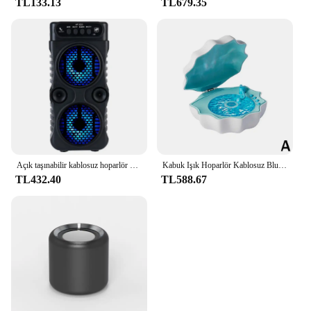
TL133.13
TL679.35
Açık taşınabilir kablosuz hoparlör çift 3 inç müzik Stereo Subwoofer bas dans parti aile Karaoke için USB güç kaynağı
Kabuk Işık Hoparlör Kablosuz Bluetooth 7 Renkli Aydınlatma Efekti 360 Derece Çevresel Işık 7 Tip Beyaz Gürültü Yaratıcı Hediye
TL432.40
TL588.67