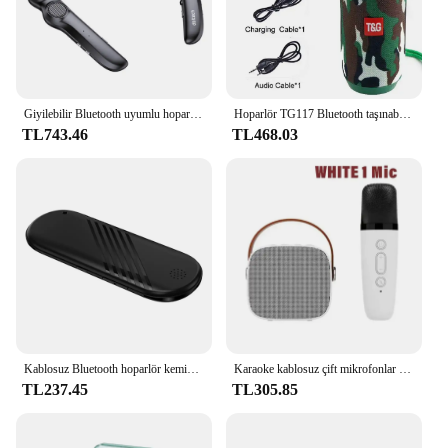
Giyilebilir Bluetooth uyumlu hoparlör Sweatproof asmak boyun kablosuz Stereo bas taşınabilir Subwoofer ses kutusu
Hoparlör TG117 Bluetooth taşınabilir hoparlör açık TWS kablosuz ses kutusu Stereo Surround TF radyo HandsFree çağrı destekler
TL743.46
TL468.03
Kablosuz Bluetooth hoparlör kemik iletim Stereo Subwoofer soundbar'da yastık altında müzik kutusu yerleşik beyaz gürültü uyku geliştirmek
Karaoke kablosuz çift mikrofonlar makinesi KTV DSP sistemi Bluetooth hoparlör HIFI Stereo Surround çocuklar ve yetişkinler için parti hediye
TL237.45
TL305.85