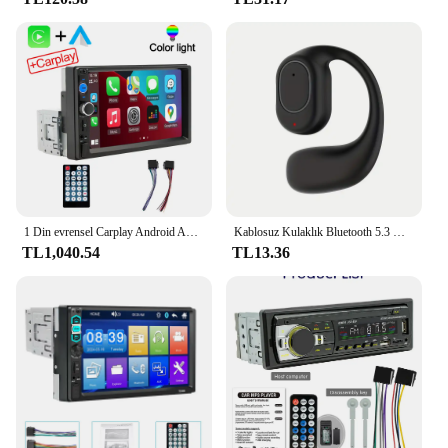
1 Din evrensel Carplay Android Auto Car radyo multimedya oynatıcı Stereo 1Din Autoradio MP5 DVD 7 inç HD dokunmatik Screenr USB TF
Kablosuz Kulaklık Bluetooth 5.3 Kulaklık Eller Serbest Gürültü Kontrolü Stereo Müzik Kulaklık Xiaomi iPhone Samsung için Mic Ile
TL1,040.54
TL13.36