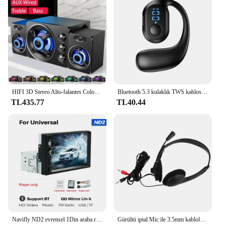
HIFI 3D Stereo Alto-falantes Coloridos LED Luz Pesada AUX USB Com Fio Sem Fio Bluetooth Áudio ev sineması Surround Som Bar TV
Bluetooth 5.3 kulaklık TWS kablosuz kulak kancası kulaklık HiFi Stereo gürültü azaltma kulaklık Huawei Xiaomi için su geçirmez kulaklık
TL435.77
TL40.44
Navifly ND2 evrensel 1Din araba radyo Stereo 7 inç HD dokunmatik ekran multimedya oynatıcı BT Autoaudio FM alıcı ayna bağlantı monitör
Gürültü iptal Mic ile 3.5mm kablolu kulaklıklar PC dizüstü bilgisayar için evrensel USB Stereo kulaklık ayarlanabilir kafa bandı kask