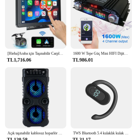
[Hieha]Araba için Taşınabilir Carplay Ekranı, 7 İnç IPS Dokunmatik Ekran Araba Stereo Desteği Kablosuz Carplay
1600 W Tepe Güç Mini HIFI Dijital Stereo Amp Dijital 4 Kanal ses amplifikatörü FM Radyo USB Bluetooth Uyumlu Karaoke Oynatıcı
TL1,716.06
TL986.01
Açık taşınabilir kablosuz hoparlör çift 3 inç müzik Stereo Subwoofer bas dans parti aile Karaoke için USB güç kaynağı
TWS Bluetooth 5.4 kulaklık kulak kancası kablosuz kulaklık HiFi Stereo gürültü azaltma kulaklık Huawei Xiaomi için su geçirmez kulaklık
TL120.58
TL31.17