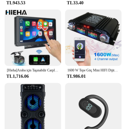
TL943.53
TL33.40
[Hieha]Araba için Taşınabilir Carplay Ekranı, 7 İnç IPS Dokunmatik Ekran Araba Stereo Desteği Kablosuz Carplay
1600 W Tepe Güç Mini HIFI Dijital Stereo Amp Dijital 4 Kanal ses amplifikatörü FM Radyo USB Bluetooth Uyumlu Karaoke Oynatıcı
TL1,716.06
TL986.01