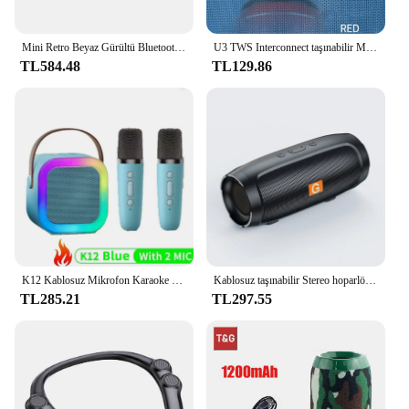
Mini Retro Beyaz Gürültü Bluetooth Hoparlör Taşınabilir Vintage Uyku Yardımı Bluetooth Hoparlör Subwoofer RGB Işık Desteği TF Kart
U3 TWS Interconnect taşınabilir Mini kablosuz Stereo hoparlör Bluetooth Gun Metal ağır Subwoofer açık hoparlör
TL584.48
TL129.86
K12 Kablosuz Mikrofon Karaoke Makinesi Bluetooth Hoparlör KTV HIFI Stereo Ses Açık Ev Partisi Için RGB Renkli LED Işıklar
Kablosuz taşınabilir Stereo hoparlör TWS Bluetooth çift hoparlör Subwoofer müzik çalma su geçirmez hoparlör desteği TF soundbar'da
TL285.21
TL297.55