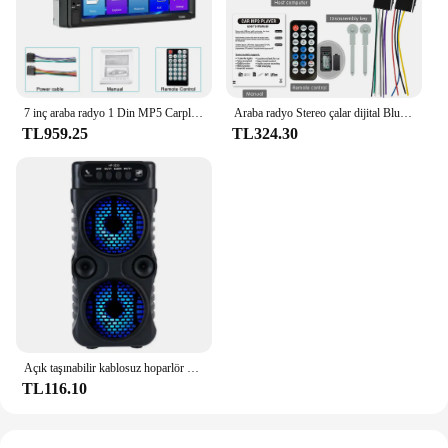
7 inç araba radyo 1 Din MP5 Carplay Android oto HD Autoradio multimedya oynatıcı araba Stereo Bluetooth USB FM evrensel hiçbir 2Din
Araba radyo Stereo çalar dijital Bluetooth MP3 çalar JSD-530 520 60Wx4 FM ses Stereo müzik USB/SD Dash AUX girişi ile
TL959.25
TL324.30
Açık taşınabilir kablosuz hoparlör çift 3 inç müzik Stereo Subwoofer bas dans parti aile Karaoke için USB güç kaynağı
TL116.10