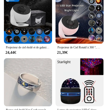
Projecteur de ciel étoilé et de galaxie, rotatif à 360 °, lampe de planétarium pour chambre d'enfants, cadeau de saint-valentin, décoration de mariage
Projecteur de Ciel Rotatif à 360 °, Veilleuse Galaxie Étoilée, Lampe de Communautés étarium pour Chambre d'Enfant, Cadeau de Saint-Valentin, Décoration de Mariage
24,44€
21,39€