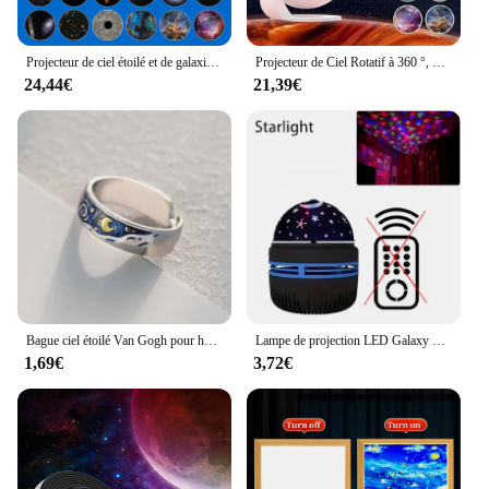
Projecteur de ciel étoilé et de galaxie, rotatif à 360 °, lampe de planétarium pour chambre d'enfants, cadeau de saint-valentin, décoration de mariage
Projecteur de Ciel Rotatif à 360 °, Veilleuse Galaxie Étoilée, Lampe de Communautés étarium pour Chambre d'Enfant, Cadeau de Saint-Valentin, Décoration de Mariage
24,44€
21,39€
Bague ciel étoilé Van Gogh pour hommes et femmes, matiques romantiques, ouverture de personnalité de couple amoureux, cadeaux de bijoux étoile de nuit lune, 1 pièce, 2 pièces
Lampe de projection LED Galaxy pour décoration de chambre, motif d'eau, ciel étoilé, budgétaire Aurora, mini veilleuse lune et étoile, nouveau
1,69€
3,72€