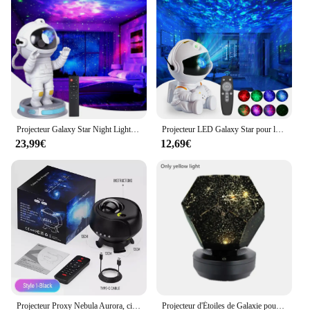
Projecteur Galaxy Star Night Light, AstronsomLamp, Starry Sky, Home Room Decor, Bedroom Decorative, Shoautomated Gift, 2023
Projecteur LED Galaxy Star pour la décoration de la maison, veilleuse ciel étoilé, lampe d'astronome pour chambre à coucher, cadeaux décoratifs pour enfants
23,99€
12,69€
Projecteur Proxy Nebula Aurora, ciel étoilé, musique, galAct étoilée, veilleuse pour fête à la maison, cadeaux de chambre, nouveau document, 2024
Projecteur d'Étoiles de Galaxie pour Enfant, Lampe de Photographie, Ciel Étoilé, Veilleuse, Lumières LED, Décoration de Chambre, Télécommande