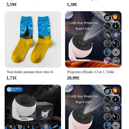
5,59€
1,38€
Nuit étoilée automne hiver rétro femmes personnalité Art Van Gogh Mural mondialement célèbre peinture mâle chaussettes huile drôle heureux hommes chaussettes
Projecteur d'Étoiles 13 en 1, Veilleuse, Galaxie, Ciel Étoilé, Rotation à 360 °, Lampe de Communautés étarium pour Décoration de Chambre d'Enfant
1,71€
20,99€