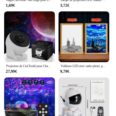
Bague ciel étoilé Van Gogh pour hommes et femmes, matiques romantiques, ouverture de personnalité de couple amoureux, cadeaux de bijoux étoile de nuit lune, 1 pièce, 2 pièces
Lampe de projection LED Galaxy pour décoration de chambre, motif d'eau, ciel étoilé, budgétaire Aurora, mini veilleuse lune et étoile, nouveau
1,69€
3,72€
Projecteur de Ciel Étoilé pour Chambre d'Enfant, Veilleuse, Galaxie, Rotation à 360 °, Communautés étarium, Cadeau de Saint-Valentin, Décoration de Mariage
Veilleuse LED avec cadre photo, peinture à la lumière, lampe de lune Van Gogh, ciel étoilé, art mural respecicina, chambre à coucher, décoration de chambre à coucher, cadeaux pour un ami
27,99€
9,79€