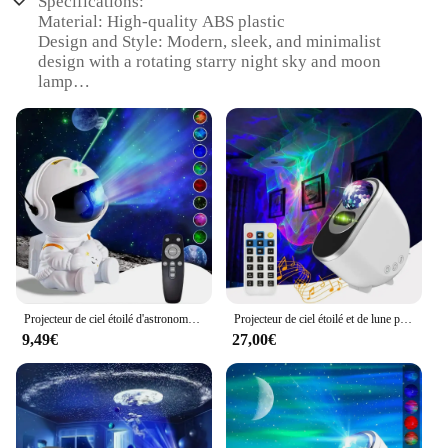
Specifications:
Material: High-quality ABS plastic
Design and Style: Modern, sleek, and minimalist
design with a rotating starry night sky and moon
lamp
Usage and Purpose: Ideal for creating a cozy and
relaxing atmosphere in bedrooms, nurseries, or
playrooms
Performance and Property: Equipped with a quiet
motor for a peaceful night's sleep
Parts and Accessories: Comes with a USB cable for
easy charging and a remote control for adjusting
brightness and rotation speed
Applicable People: Suitable for all ages, especially
children who enjoy a starry night sky
Projecteur de ciel étoilé d'astronome pour adultes, veilleuse, budgétaire d'étoiles, lampe d'astronome LED, budgétaire de galAct pour chambre à coucher, salle de jeux
Projecteur de ciel étoilé et de lune pour la décoration de la chambre à coucher, lampe de maison, cornes d'aurore boréale, galAct et étoile, cadeau de chaussure automatisé, nouveau
Features:
9,49€
27,00€
|Starry Projector Night Light Rotating Sky Moon
Lamp Galaxy Lamp Home Bedroom Decoration
Starlight Christmas Lights For Kids Gift|Vendors|
**Enchanting Starry Night Experience**