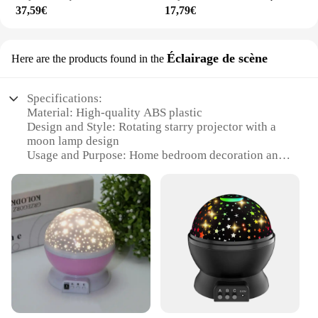
37,59€
17,79€
Éclairage de scène
Here are the products found in the
Specifications:
Material: High-quality ABS plastic
Design and Style: Rotating starry projector with a
moon lamp design
Usage and Purpose: Home bedroom decoration and
night light
Performance and Property: Galaxy lamp with a
starlight effect
Shape or Size or Weight or Quantity: Compact and
lightweight for easy placement
Applicable People: Ideal for kids and adults alike
Features:
|Starry Projector Night Light Rotating Sky Moon
Lamp Galaxy Lamp Home Bedroom Decoration
Starlight Christmas Lights For Kids Gift|