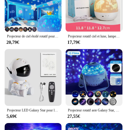
Projecteur de ciel étoilé rotatif pour enfants, veilleuse, lune, galAct, lampe, décoration de la maison et de la chambre à coucher, lumières de Noël Starlight, cadeau pour enfants, 21
Projecteur rotatif ciel et lune, lampe Galaxy, veilleuse étoilée, décoration de la maison et de la chambre à coucher, lumière de Noël, cadeau de la journée des enfants
20,79€
17,79€
Projecteur LED Galaxy Star pour la décoration de la maison, veilleuse ciel étoilé, lampe d'astronome pour chambre à coucher, cadeaux décoratifs pour enfants
Projecteur rotatif aste Galaxy Star, veilleuse ciel étoilé, veilleuses décoratives, cadeau pour enfants Shoautomated, 32 en 1
5,69€
27,55€