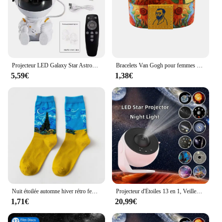
Projecteur LED Galaxy Star Astronome, veilleuse ciel étoilé, décoration de lampe, chambre à coucher, cadeaux décoratifs pour enfants
Bracelets Van Gogh pour femmes et hommes, bracelet de sport pour filles, art personnalisé, bracelets ciel étoilé, bracelet de fête, cadeau de bijoux d'anniversaire
5,59€
1,38€
Nuit étoilée automne hiver rétro femmes personnalité Art Van Gogh Mural mondialement célèbre peinture mâle chaussettes huile drôle heureux hommes chaussettes
Projecteur d'Étoiles 13 en 1, Veilleuse, Galaxie, Ciel Étoilé, Rotation à 360 °, Lampe de Communautés étarium pour Décoration de Chambre d'Enfant
1,71€
20,99€