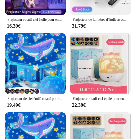
Projecteur rotatif ciel étoilé pour enfants, veilleuse lune, lampe galAct, décoration de la maison et de la chambre, lumières de Noël, cadeau
Projecteur de lumières d'étoile avec télécommande, lampes de nuit de ciel, haut-parleur de musique Bluetooth, Aurora, Galaxy, lune, cadeau pour enfants et adultes, décoration d'intérieur
16,39€
31,79€
Projecteur de ciel étoilé rotatif pour enfants, veilleuse, lune, galAct, lampe, décoration de la maison et de la chambre à coucher, lumières de Noël Starlight, cadeau pour enfants, 21
Projecteur rotatif ciel étoilé pour enfants, veilleuse lune, lampe galAct, décoration de la maison et de la chambre, lumières de Noël, cadeau
19,49€
22,39€