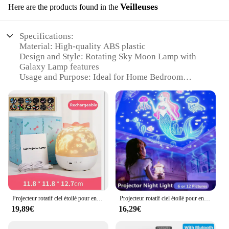
Veilleuses
Here are the products found in the
Specifications:
Material: High-quality ABS plastic
Design and Style: Rotating Sky Moon Lamp with
Galaxy Lamp features
Usage and Purpose: Ideal for Home Bedroom
Decoration and Starlight Christmas Lights
Performance and Property: Starry Projector Night
Light with a soothing rotating motion
Shape or Size or Weight or Quantity: Compact and
lightweight, easy to place in any room
Parts and Accessories: Includes a USB cable for
convenient powering
Features:
|Starry Projector Night Light Rotating Sky Moon
Lamp Galaxy Lamp Home Bedroom Decoration
Projecteur rotatif ciel étoilé pour enfants, veilleuse lune, lampe galAct, décoration de la maison et de la chambre, lumières de Noël, cadeau
Projecteur rotatif ciel étoilé pour enfants, veilleuse lune, lampe galAct, décoration de la maison et de la chambre, lumières de Noël, cadeau
Starlight Christmas Lights For Kids
19,89€
16,29€
Gift|Wholesale|Vendors|