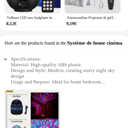
Veilleuse LED avec budgétaire de galAct étoilée, USB, Bluetooth, lecteur de musique, veilleuse colorée, cadeau pour enfant, nouveau
AstronsomStar-Projecteur de galAct, veilleuse spatiale, nébuleuse étoilée, plafonnier LED pour chambre à coucher, décoration de la maison, cadeau pour enfants
8,12€
9,19€
Système de home cinéma
Here are the products found in the
Specifications:
Material: High-quality ABS plastic
Design and Style: Modern, rotating starry night sky
design
Usage and Purpose: Ideal for home bedroom
decoration and creating a cozy atmosphere
Performance and Property: Energy-efficient LED
light source
Parts and Accessories: Includes a starry projector
lamp and a power adapter
Applicable People: Suitable for all ages, especially
children