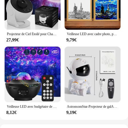
Projecteur de Ciel Étoilé pour Chambre d'Enfant, Veilleuse, Galaxie, Rotation à 360 °, Communautés étarium, Cadeau de Saint-Valentin, Décoration de Mariage
Veilleuse LED avec cadre photo, peinture à la lumière, lampe de lune Van Gogh, ciel étoilé, art mural respecicina, chambre à coucher, décoration de chambre à coucher, cadeaux pour un ami
27,99€
9,79€
Veilleuse LED avec budgétaire de galAct étoilée, USB, Bluetooth, lecteur de musique, veilleuse colorée, cadeau pour enfant, nouveau
AstronsomStar-Projecteur de galAct, veilleuse spatiale, nébuleuse étoilée, plafonnier LED pour chambre à coucher, décoration de la maison, cadeau pour enfants
8,12€
9,19€