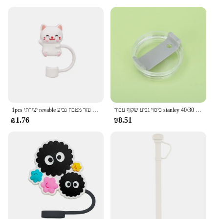
כיסוי גביע שקוף עבור stanley 40/30 בקבוק מים עוז מכסה מכסה תרמית קש תרמוס מים בקבוק מכסה תרמוס
1pcs יצירתי revable תקע סיליקון תקע תקע עמיד במים כובע כיסוי אבק-הוכחה כיסוי אבק כלי עזר מטבח גביע
₪1.76
₪8.51