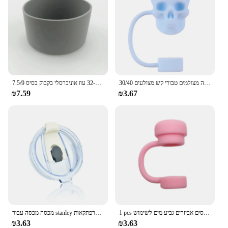
קש הגולגולת סיליקון חמוד מכסה את הצורה הגולגולת לשימוש חוזר כובע קש הוכחה מצולמים טבורי קש מצולעים 30/40 stanley כוסות עוז
7.5/9 ס "מ גביע סיליקון בסיס כיסוי מגן גומי תחתון 32-40 עוז אוניברסלי בקבוק בסיס
₪7.59
₪3.67
1 pcs פקקי קש סיליקון 10 מ "מ כיסוי קש טובלים שתיית מכסים אביזרים גביע מים לשימוש stanley גביע 40/30 עוז
מכסה מכסה עבור stanley הרפתקאות quencher tumler 40 עוז שקוף שקוף שקוף דליפה עבור אביזרים גביע stanley
₪3.63
₪3.63