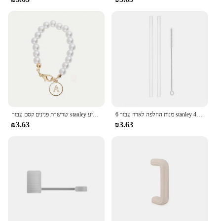
6 מנות החלפה לארוז עבור stanley 40oz הרפתקאות טרוקר, קשיות פלסטיק לשימוש חוזר עם מברשת ניקוי
שרשרת פנינים קסם עבור stanley גביע stanley מותאם אישית שם ראשוני קישוטי בקבוק מים מתל ידית תליון
₪3.63
₪3.63