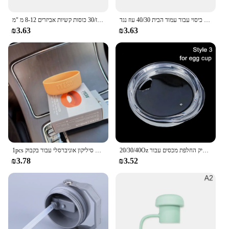
ידית מגן כיסוי עבור עמוד הבית 40/30 עוז נגד skidding בקבוק מים ידית סיליקון תואם לטבול בתים
כיסוי קש סיליקון כובע קש עמיד לשימוש חוזר פקקי קש עבור הבית גביע 40 עוז/30 כוסות קשיות אביזרים 8-12 מ "מ
₪3.63
₪3.63
20/30/40Oz פלסטיק החלפת מכסים עבור Staney Tumber ססגוניות כוס Themos כוס עמיד הדליפה להתיז הוכחה איטום בקבוק כיסוי
1pcs בקבוק אנטי להחליק כיסוי מגן חדש 71-77 מ "מ קוטר תחתון שרוול סיליקון אוניברסלי עבור בקבוק tyeso
₪3.78
₪3.52