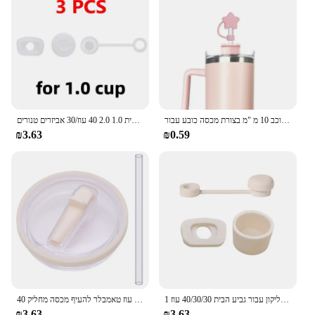
קש בצורת כוכב 10 מ "מ בצורת מכסה כובע עבור stanley כוסות עצירת אבק חסין אש לשימוש חוזר עבור כסי קצה קש
סט פקק חסין שפיכת לשפוך סיליקון עבור גביע הבית 1.0 2.0 40 עוז/30 אביזרים טנורים
₪3.63
₪0.59
1 סט כיסוי קש גביע סיליקון עבור גביע הבית 40/30/30 עוז quencher quencher 10 מ "מ עמיד אבק בעל עט דליפות פקק
40 עוז טאמבלר להעיף מכסה מחליק stanley quencher h2o דליפת עמיד לשככפה קש נמש
₪3.63
₪3.63