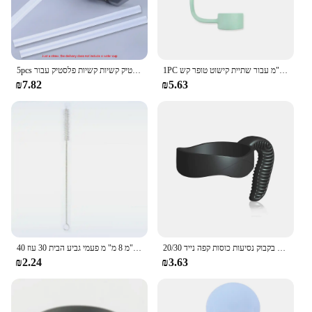
1PC קש מכסה מכסה את הכובע עבור גביע סיליקון תואם טיפים קש 10 מ "מ עבור שתיית קישוט טופר קש
5pcs החלפת קשיות החלפת קשיות חרק צמות פלסטיק קשיות קשיות פלסטיק עבור stanley 30oz tumbler
₪7.82
₪5.63
20/30 עוז טאמבלר ידית מים התרמוס בקבוק נסיעות כוסות קפה נייד
קשיות מפלדת אל חלד ישרה קשית כסף 6 מ "מ 8 מ" מ פעמי גביע הבית 30 עוז 40 ozעם מברשת ניקוי
₪2.24
₪3.63