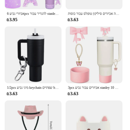
anyone who appreciates quality and convenience.
כובע קש מכסה אביזרים סיליקון טופלס עבור כוסות stanley כוסות 30 & 40 oz tumbler עם 1 מחשב נייד מגן
אביזרי גביע 6pcs להגדיר עבור stanley גביע 40 עוז עם ידית כולל טופר סיליקון, אתחול פקק, פקק הוכחה
₪3.95
₪3.63
3pcs אביזרים עבור גביע stanley גביע 1 יחידות 10mm כיסוי קש קשת 1 יחידות בקבוק מים אתחול 1 יחידות שרשרת קסם עבור tumler עם ידית
1/2pcs מיני גביע keychain שפתיים balm מפתח טבעת תיק יד קמעות טבעת מפתח עבור אביזרי בקבוק מים בתים
₪3.63
₪3.63