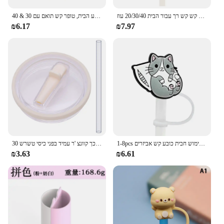
סיליקון קש רב פעמי עם כובע קש שתיית קש קש קש קש רך עבור הבית 20/30/40 עוז
כיסוי קש אנימה יפני עבור גביע הבית, טופר קש תואם עם 30 & 40oz, כיסוי קש סיליקון 10 מ "מ/0.4in
₪6.17
₪7.97
1-8pcs חתול חמוד סדרת כיסוי קש כובע סיליקון 10 מ "מ לשתות קש תקע עמיד לשימוש חבית כובע קש אביזרים
30 עוז 40 עוז טאמבלר להעיף מכסה מחליק עמיד לשכך קוונצ 'ר עמיד בפני כיסי טשרש
₪3.63
₪6.61