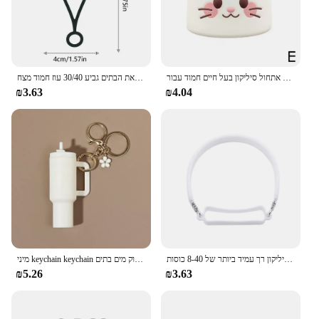
אתחול סיליקון בעל חיים חמוד עבור stanley גביע רך 40 עוז מוץ תחתון לגביע הבית לאתחל גביע הבית 30 אביזרים דקורטיביים
חבילת 1/4 כובע קאובוי סיליקון קאובוי מכסה כובעים תואם את הבתים גביע 30/40 עוז חמוד מצח
₪3.63
₪4.04
בקבוק מים ידית בקבוק מים סלסול מחזיק רצועה סיליקון רך עמיד ביותר של 8-40 כוסות
מיני keychain keychain עבור בלם בלסם חמוד מפתח טבעת תיק יד קמעות טבעת מפתח עבור אביזרי בקבוק מים בתים
₪5.26
₪3.63