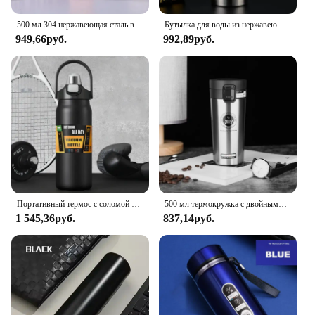
500 мл 304 нержавеющая сталь вакуумная Изолированная бутылка подарочный набор офисный деловой стиль кофейная кружка термос бутылка портативная фляжка графин
Бутылка для воды из нержавеющей стали с двойными стенками, термос, сохраняет горячую и холодную изоляцию, термос для спорта
949,66руб.
992,89руб.
Портативный термос с соломой для спорта на открытом воздухе, термокружка из нержавеющей стали 304, стакан для путешествий, уличные термосы, бутылка с горячей водой
500 мл термокружка с двойными стенками из нержавеющей стали 304, кофейная чашка, термос, бутылка для воды, чай, кофе, герметичная кружка-термос
1 545,36руб.
837,14руб.