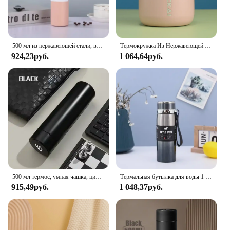
500 мл из нержавеющей стали, вакуумная изоляция, чашка для пары, офисная колба, подарочный набор, уличный термос с горячей водой, деловой стиль, термос
Термокружка Из Нержавеющей Стали, 280 мл, 304
924,23руб.
1 064,64руб.
500 мл термос, умная чашка, цифровая чашка с дисплеем температуры, нержавеющая сталь 304, интеллектуальная кофейная чашка с вакуумной изоляцией
Термальная бутылка для воды 1 л, бутылка для холодной и горячей воды, термос для воды, чая, кофе, термос из нержавеющей стали, термос
915,49руб.
1 048,37руб.