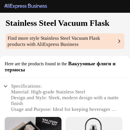
Stainless Steel Vacuum Flask
Find more style
Stainless Steel Vacuum Flask
products with AliExpress Business
Вакуумные фляги и
Here are the products found in the
термосы
Specifications:
Material: High-grade Stainless Steel
Design and Style: Sleek, modern design with a matte
finish
Usage and Purpose: Ideal for keeping beverages hot
or cold for extended periods
Performance and Property: Double-wall vacuum
insulation ensures temperature retention