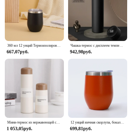
360 мл 12 унций Термоизолированный стакан из нержавеющей стали с двойными стенками бутылка для воды портативная кружка для кофе Дорожная обеденная чашка
Чашка-термос с дисплеем температуры, чашка-термос из нержавеющей стали с вакуумной изоляцией, разделенная бутылка-термос, подарок на день отца, 500 мл
667,07руб.
942,98руб.
Мини-термос из нержавеющей стали, 150 мл, 250 мл
12 унций яичная скорлупа, бокал для вина, термос из нержавеющей стали, пивные кружки, термочашка для пива, изолированная кофейная чашка, дорожный стакан
1 053,05руб.
699,81руб.