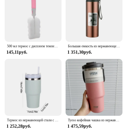
500 мл термос с дисплеем температуры, разделенная бутылка-термос из нержавеющей стали, уличная чашка с вакуумной изоляцией, подарок на день отца
Большая емкость из нержавеющей стали, бутылка для воды с крышкой, чашка, кофейная вакуумная фляжка, уличная дорожная Термокружка, Герметичный Термос, бутылка
145,11руб.
1 351,30руб.
Термос из нержавеющей стали с соломинкой, 20 унций
Tyeso кофейная чашка из нержавеющей стали, холодная и горячая двухслойная изолированная чашка, стакан, термобутылка для воды, автомобильная дорожная кружка, термос
1 252,28руб.
1 475,59руб.