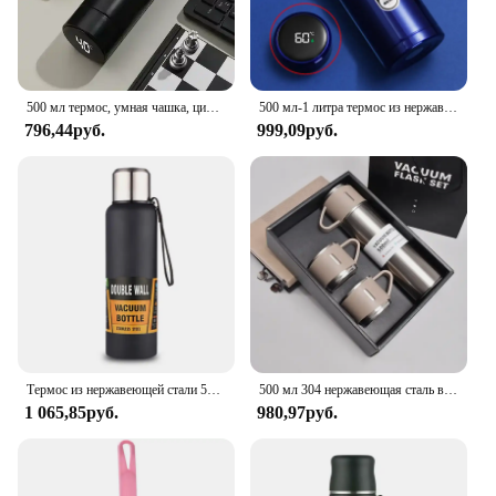
500 мл термос, умная чашка, цифровая чашка с дисплеем температуры, нержавеющая сталь 304, интеллектуальная кофейная чашка с вакуумной изоляцией
500 мл-1 литра термос из нержавеющей стали со светодиодным дисплеем температуры Sus304 бутылка для чая и воды термос портативные чашки
796,44руб.
999,09руб.
Термос из нержавеющей стали 500/1000/1500 мл, термос большой емкости, портативный изолированный стакан с веревкой, термобутылка
500 мл 304 нержавеющая сталь вакуумная Изолированная бутылка подарочный набор офисный деловой стиль кофейная кружка термос бутылка портативная фляжка графин
1 065,85руб.
980,97руб.