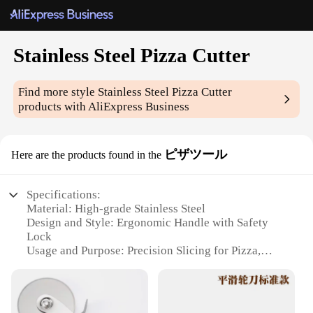
Stainless Steel Pizza Cutter
Find more style
Stainless Steel Pizza Cutter
products with AliExpress Business
ピザツール
Here are the products found in the
Specifications:
Material: High-grade Stainless Steel
Design and Style: Ergonomic Handle with Safety
Lock
Usage and Purpose: Precision Slicing for Pizza,
Pastry, and Dough
Performance and Property: Sharp, Durable Blade for
Effortless Cutting
Parts and Accessories: Includes Safety Lock for