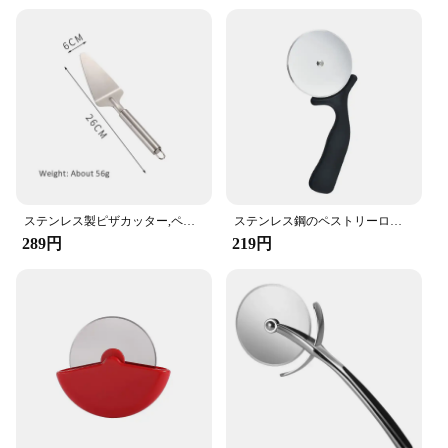
kitchen. Its versatility extends beyond pizza,
making it suitable for slicing through a variety of
dough-based items. The stainless steel material is
not only rust-resistant but also easy to clean,
ensuring that it maintains its pristine condition over
time. The inclusion of a safety lock adds an extra
layer of safety, making it an ideal choice for
families with children or for commercial use where
safety is paramount.
**Designed for Professionals and Home Cooks
Alike**
ステンレス製ピザカッター,ペストリーローラーカッター,ラウンドナイフ,ピザショベル,ケーキのシャベル,調理器具,キッチンアクセサリー
ステンレス鋼のペストリーローラーカッター,ピザナイフ,クッキーカッター,ケーキローラー,ホイールシザー,ベーキング用品,キッチンアクセサリー
This pizza cutter is not just a tool; it's a statement of
289円
219円
quality and efficiency. Its design caters to both
professional chefs and home cooks, ensuring that
anyone can enjoy the precision and ease of slicing
with this essential kitchen utensil. Its stainless steel
construction guarantees longevity, while the sharp
blade ensures that each cut is clean and precise.
Whether you're a vendor looking to stock up on
high-quality kitchenware or a home cook seeking a
reliable tool for your culinary adventures, this
stainless steel pizza cutter is a must-have addition