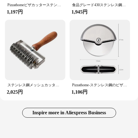
Pizzathomeピザカッターステンレス鋼ピザナイフスムーズな回転ピザスライサーホイールラウンドナイフパスタカッターベーキングツール
食品グレード430ステンレス鋼ピザスライサー、調整可能な生地カッター、ローラークッキーペストリーカッター、ペストリーカッター、ベーキングツール、5、7輪
1,197円
1,945円
ステンレス鋼メッシュカッター,日曜大工,ベーキング用品,ローラー,パン,ピザホイール,diy wf
Pizzathome-ステンレス鋼のピザカッター,8cmのピザナイフ,スムーズな回転ピザマシン,丸いナイフ,パスタカッター,ベーキングツール
2,025円
1,106円
Inspire more in Aliexpress Business