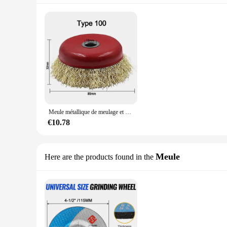
Meule métallique de meulage et de rouille, meuleuse d'angle, meule de polissage en métal, type bol en acier inoxydable, meule à brosse métallique, 100, 125
€10.78
Meule
Here are the products found in the