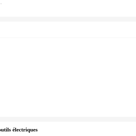
ique, outil de mesure de l'épaisseur, 70mm 100mm 150mm
utils électriques