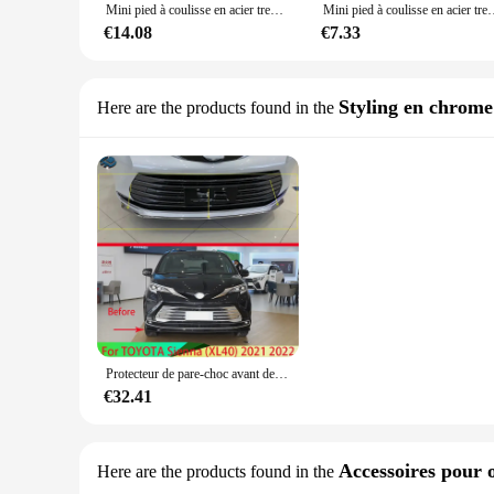
Mini pied à coulisse en acier trempé, Meaccelerator Machinist Slider, Vernier décent per, Jauge d'épaisseur, Outils de mesure, 70mm, 100mm, 150mm
Mini pied à coulisse en acier trempé, machiniste métr
€14.08
€7.33
Styling en chrome
Here are the products found in the
Protecteur de pare-choc avant de dérapage pour TOYOTA Sienna (XL40), plaque de protection d'angle en acier inoxydable 2021 2022
€32.41
Accessoires pour o
Here are the products found in the