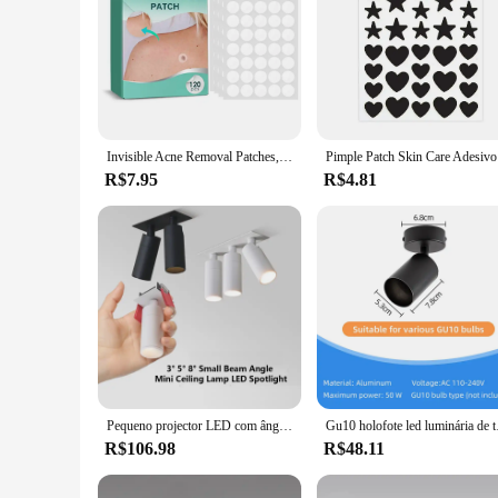
Invisible Acne Removal Patches, Pimple Anti-Acne, Patches hidrocolóides, Manchas Marcas, Corretivo Etiqueta Reparação, à prova d'água, 120pcs
Pimple Patc
R$7.95
R$4.81
Pequeno projector LED com ângulo de feixe ajustável, recesso mini lâmpada do teto, holofote para museu, cozinha artística, casa, 3, 5, 8, 15 graus
Gu10 holofote led lu
R$106.98
R$48.11