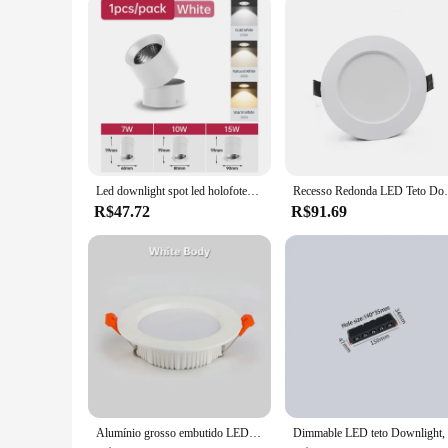
The Spot patch cover has been trusted by beauty enthusiasts a
healing, making it an indispensable accessory for anyone aimi
maintain a perfect complexion whenever you need it. With its
appearance.
Led downlight spot led holofotes dobrável 220v 7w/10/15w 3 cores sala de estar luminária lâmpada do teto para casa cozinha interior
Recesso Redonda LED Teto Downlight, Qua
R$47.72
R$91.69
Alumínio grosso embutido LED Downlight, Indoor Down Lamp, Iluminação para Quarto e Cozinha, 12W, 15W, 18W, 9W, AC 220V, 5W, 7W, 110V, 10 PCes