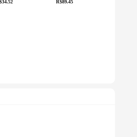
$34.52
R$89.45