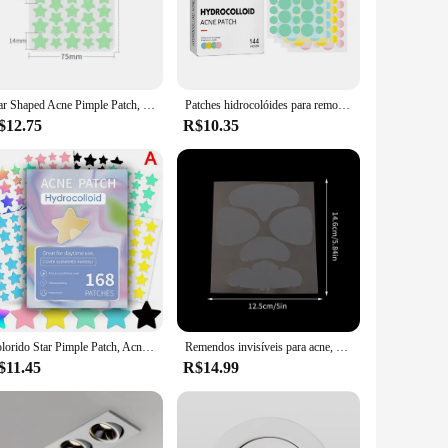
ches blend seamlessly with your skin, ensuring that your
our daily look, these patches are the perfect solution for
oncerns, from acne to scars. They are easy to apply and
Star Shaped Acne Pimple Patch, impermeável, corretivo invisível, mancha de mancha, tratamento de espinha, beleza facial, cuidados com a pele, 40pcs
Patches hidrocolóides para remoção de acne, remoção invisível, espinha, manchas, marcas, corretivo, adesivo de reparo, impermeável, 144pcs
blemish that comes your way. Their compact size makes them
$12.75
R$10.35
ilicone, these patches are durable and reusable, reducing
 a professional makeup artist looking for a reliable tool or
Colorido Star Pimple Patch, Acne Remoção, Cuidados com a pele adesivos, corretivo, Face Spot, Beleza Maquiagem Ferramentas, Invisível Acne Remoção
Remendos invisíveis para acne, nariz, queixo, testa, bochecha, espinhas, remoção de manchas, marcas, corretivo, reparação, adesivos hidrocolóides à prova d'água
$11.45
R$14.99