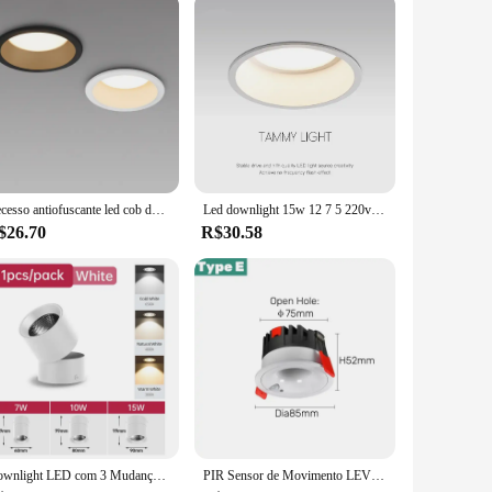
 absorb excess fluid effectively reduces redness and promotes
narios, from photo shoots to daily use, ensuring that you can
r anyone serious about achieving a spotless, camera-ready
Recesso antiofuscante led cob downlight 12w 9w 220v luz do ponto da lâmpada do teto 5w 7w casa sala de estar quarto iluminação interior
Led downlight 15w 12 7 5 220v 60 graus de ângulo anti-reflexo interior sala estar nordic teto recesso luzes do ponto
$26.70
R$30.58
Downlight LED com 3 Mudança de Cor, Home-Appliance Decoração, Lâmpadas de Teto Interior, Luminárias Quarto, Quarto Lustre, Spot Lights
PIR Sensor de Movimento LEVOU Teto Downlight 12W Superfície Montado Anti-Glare Escada Quarto Casa Inteligente Spot Lighting Fixture AC110/220V