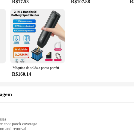
R$17.53
R$107.88
R
Led redondo downlight smd 2835 led recesso downlight 3w 5 7 9 12 driverless ac220v luz do ponto de teto iluminação interior
Máquina de solda a ponto portátil, folha de níquel, 80 engrenagens, soldagem elétrica ajustável, tela lcd para bateria de lítio 18650
R$160.14
uagem
ases
or spot patch coverage
tion and removal
sional or social settings