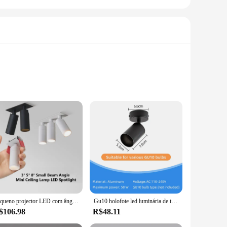
 premium hydrocolloid material, these patches are not only
 patches blend seamlessly with your skin, making them
your go-to solution.
tool. Available for wholesale purchase, these patches are
Pequeno projector LED com ângulo de feixe ajustável, recesso mini lâmpada do teto, holofote para museu, cozinha artística, casa, 3, 5, 8, 15 graus
Gu10 holofote led luminária de teto para sala de estar decoração cozinha quarto lâmpada pista luz iluminação teto interior
ve ample supply for various skin concerns. The patches are
$106.98
R$48.11