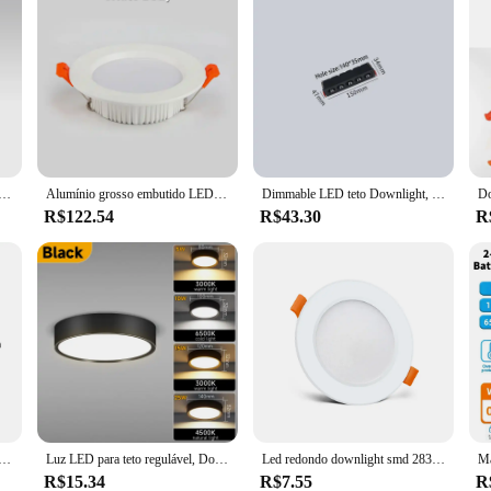
2 7 5 220v 60 graus de ângulo anti-reflexo interior sala estar nordic teto recesso luzes do ponto
Alumínio grosso embutido LED Downlight, Indoor Down Lamp, Iluminação para Quarto e Cozinha, 12W, 15W, 18W, 9W, AC 220V, 5W, 7W, 110V, 10 PCes
Dimmable LED teto Downlight, Lâmpada embutida Grelha, Luzes de linha, Iluminação interior, Spot Lamp, 10W, 20W, 30W, AC 220V, 110V
R$122.54
R$43.30
R
 LEVOU Teto Downlight 12W Superfície Montado Anti-Glare Escada Quarto Casa Inteligente Spot Lighting Fixture AC110/220V
Luz LED para teto regulável, Downlight montado na superfície, Luzes do painel do banheiro, Lâmpada da sala de estar, 5 W, 10 W, 15 W, 25W
Led redondo downlight smd 2835 led recesso downlight 3w 5 7 9 12 driverless ac220v luz do ponto de teto iluminação interior
R$15.34
R$7.55
R