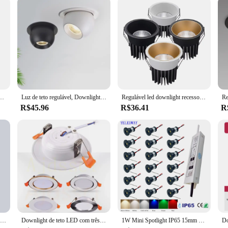
nd professionals alike for its superior performance and property. Its ability to
ng for a flawless look. The patches are designed to be used in a variety of sce
 sleek design and reliable performance, the Spot patch cover is a must-have fo
rto e Sala de Iluminação, Spot Lamp, Home Decor, Interior, 10Pcs por lote, 220V
Luz de teto regulável, Downlight Redonda, 355 Ângulo, Girar, COB Recesso, Fundo Interior, Sala de estar, 7W, 9W, 12W
Regulável led downlight recesso lâmpada do teto holofote de alumínio cob 110v 220v casa escritório loja ponto led buraco 65/75/90mm
R$45.96
R$36.41
R
Dimmable LED teto Downlight, Lâmpada embutida Grelha, Luzes de linha, Iluminação interior, Spot Lamp, 10W, 20W, 30W, AC 220V, 110V
Downlight de teto LED com três cores, luz de teto, frio, quente, branco, escurecimento, ponto, 5W, 7W, 9W, 12W, 15W, 220V
1W Mini Spotlight IP65 15mm Recesso Spot Leds Luzes 12V Teto Downlight Stair Cabinet Spots Lâmpada com Transformador 110V-220V