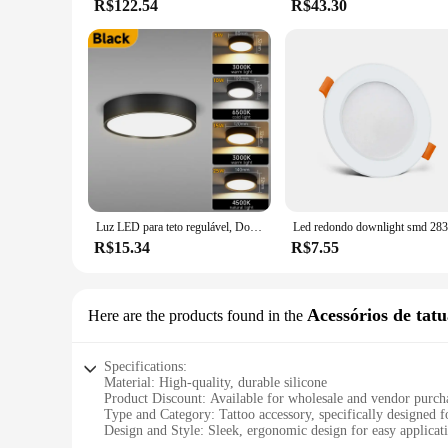
R$122.54
R$43.30
Luz LED para teto regulável, Downlight montado na superfície, Luzes do painel do banheiro, Lâmpada da sala de estar, 5 W, 10 W, 15 W, 25W
R$15.34
R$7.55
Acessórios de tat
Here are the products found in the
Specifications:
Material: High-quality, durable silicone
Product Discount: Available for wholesale and vendor purch
Type and Category: Tattoo accessory, specifically designed f
Design and Style: Sleek, ergonomic design for easy applica
Usage and Purpose: Ideal for concealing tattoos during profes