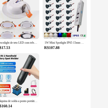
Downlight de teto LED com três cores, luz de teto, frio, quente, branco, escurecimento, ponto, 5W, 7W, 9W, 12W, 15W, 220V
1W Mini Spotlight IP65 15mm Recesso Spot Leds Luzes 12V Teto Downlight Stair Cabinet Spots Lâmpada com Transformador 110V-220V
$17.53
R$107.88
Máquina de solda a ponto portátil, folha de níquel, 80 engrenagens, soldagem elétrica ajustável, tela lcd para bateria de lítio 18650
$160.14