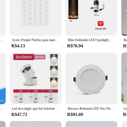
h Skin Care Adesivos, Remoção de Acne, Corretivo Original, Face Spot, Ferramenta De Maquiagem De Beleza, Ance Care, 36 Pcs por Folha
Acnes Pimple Patches para manchas, Adesivos de tratamento para remoção de rosto e pele, 40-240pcs
Mini Embutido LED Spotlight, Gabinete de Luz, Pequeno Ângulo, Exibir Arte Imagem, Foco Ajustável, 3W, 8, 15 Graus, Museu Atmosfera
R$4.13
R$76.94
R
minária de teto para sala de estar decoração cozinha quarto lâmpada pista luz iluminação teto interior
Led downlight spot led holofotes dobrável 220v 7w/10/15w 3 cores sala de estar luminária lâmpada do teto para casa cozinha interior
Recesso Redonda LED Teto Downlight, Quarto e Sala de Iluminação, Spot Lamp, Home Decor, Interior, 10Pcs por lote, 220V
R$47.72
R$91.69
R