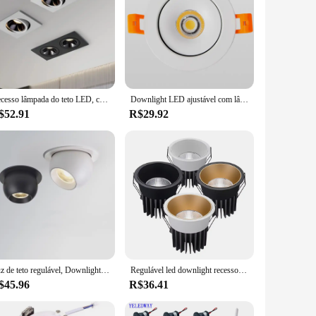
Recesso lâmpada do teto LED, cabeça simples e dupla, Spot Lights, CREE COB, anti-reflexo Downlight, casa, escritório, loja, interior, 24W, 10W
Downlight LED ajustável com lâmpada do teto regulável, iluminação interior ajustável em 360 °, luz branca e preta, 7W, 12W, 18W, 24W
$52.91
R$29.92
Luz de teto regulável, Downlight Redonda, 355 Ângulo, Girar, COB Recesso, Fundo Interior, Sala de estar, 7W, 9W, 12W
Regulável led downlight recesso lâmpada do teto holofote de alumínio cob 110v 220v casa escritório loja ponto led buraco 65/75/90mm
$45.96
R$36.41