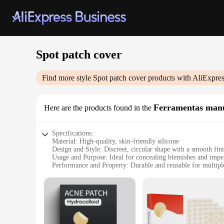
Spot patch cover
Find more style
Spot patch cover
products with AliExpres
Ferramentas manua
Here are the products found in the
Specifications:
Material: High-quality, skin-friendly silicone
Design and Style: Discreet, circular shape with a smooth fin
Usage and Purpose: Ideal for concealing blemishes and impe
Performance and Property: Durable and reusable for multiple
Quantity: Available in sets of 10 or 20
Size: Compact and portable for on-the-go touch-ups
Features:
|Wholesale|Vendors|
**Seamless Concealment for Every Occasion**