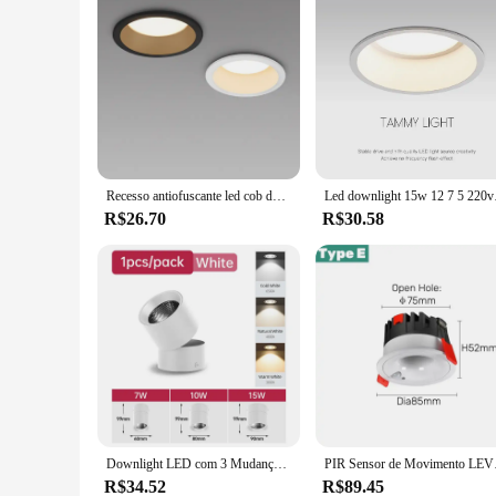
Recesso antiofuscante led cob downlight 12w 9w 220v luz do ponto da lâmpada do teto 5w 7w casa sala de estar quarto iluminação interior
Led downlight 15w 1
R$26.70
R$30.58
Downlight LED com 3 Mudança de Cor, Home-Appliance Decoração, Lâmpadas de Teto Interior, Luminárias Quarto, Quarto Lustre, Spot Lights
PIR Sensor de Movimento
R$34.52
R$89.45