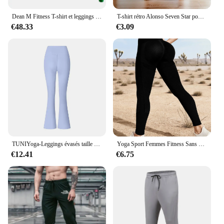
Dean M Fitness T-shirt et leggings de sport à manches longues pour hommes, survêtements de course, ensemble de yoga, ski, basket-ball, vêtements de football trempés, 96
T-shirt rétro Alonso Seven Star pour hommes, col rond, manches courtes, course de rue en plein air, sports pour enfants, séchage rapide, été, 2024
€48.33
€3.09
TUNIYoga-Leggings évasés taille haute pour femmes, pantalons de yoga, pantalons d'entraînement, pantalons de sport de course, contrôle des jambes larges
Yoga Sport Femmes Fitness Sans Couture Leggings D'entraînement Mode Push Up Leggings Gym Femmes Pantalons
€12.41
€6.75