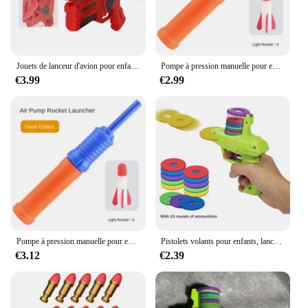
Jouets de lanceur d'avion pour enfants, pistolets à catapulte, jouet de tir d'avion, sports de plein air, lanceur d'avion en mousse volante, cadeaux pour garçons et filles
Pompe à pression manuelle pour enfants, lance-roquettes, jouets d'extérieur pour enfants, interaction parent-enfant, jouets amusants, cadeaux d'anniversaire
€3.99
€2.99
Pompe à pression manuelle pour enfants, lance-roquettes, jouets d'extérieur pour enfants, interaction parent-enfant, jouets amusants, cadeaux d'anniversaire
Pistolets volants pour enfants, lanceur de disque volant de carotte, odorjouet, odorradis, odoroligFrisbee de sécurité, jeux de plein air pour enfants, jouets de sport
€3.12
€2.39