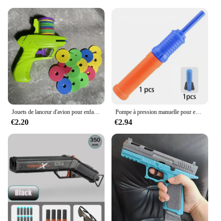
Jouets de lanceur d'avion pour enfants, pistolets à catapulte, jouet de tir d'avion, sports de plein air, lanceur d'avion en mousse volante, cadeaux pour garçons et filles
Pompe à pression manuelle pour enfants, lance-roquettes, jouets d'extérieur pour enfants, interaction parent-enfant, jouets amusants, cadeaux d'anniversaire
€2.20
€2.94