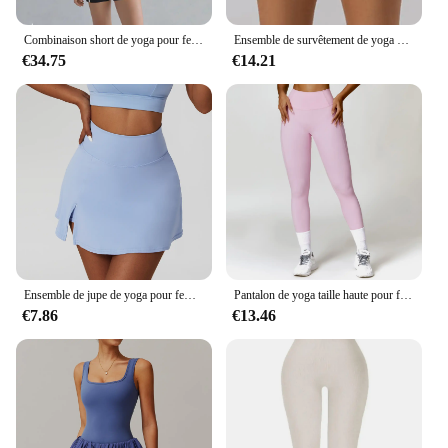
Combinaison short de yoga pour femme, tenue de fitness, pilates, à rayures noires, ensemble de gymnastique, badminton, vêtements de golf, survêtement d'été, vêtements actifs
Ensemble de survêtement de yoga pour femme, mini short, soutien-gorge de sport, tenue d'entraînement de course, vêtements de fitness, olympiques de gym, 1 pièce, 2 pièces
€34.75
€14.21
Ensemble de jupe de yoga pour femme, haut court de sport, soutien-gorge de tennis, vêtements d'entraînement, vêtements de sport, fitness, taille haute imbibée
Pantalon de yoga taille haute pour femme, legging fitness, collants d'entraînement, pantalon de course, leggings de sport sans couture, vêtements de sport
€7.86
€13.46