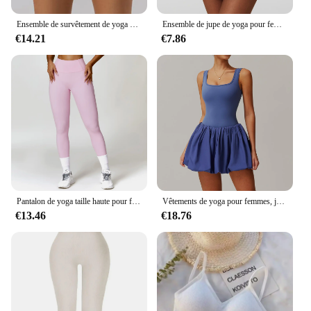
Ensemble de survêtement de yoga pour femme, mini short, soutien-gorge de sport, tenue d'entraînement de course, vêtements de fitness, olympiques de gym, 1 pièce, 2 pièces
Ensemble de jupe de yoga pour femme, haut court de sport, soutien-gorge de tennis, vêtements d'entraînement, vêtements de sport, fitness, taille haute imbibée
€14.21
€7.86
Pantalon de yoga taille haute pour femme, legging fitness, collants d'entraînement, pantalon de course, leggings de sport sans couture, vêtements de sport
Vêtements de yoga pour femmes, jupes courtes de tennis, combinaison de yoga à fermeture éclair, ensemble de survêtement de sport, une pièce
€13.46
€18.76