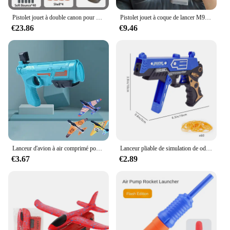
Pistolet jouet à double canon pour enfants, éjecteur de coque, balle molle, odorà air comprimé, sports de plein air, jeu CS, cadeau pour enfants
Pistolet jouet à coque de lancer M9a3, lanceur Airsoft à balle molle avec laser, sports de plein air, arme de jeu CS, cadeau pour enfants
€23.86
€9.46
Lanceur d'avion à air comprimé pour enfants, catapulte à bulles, jouet d'avion en plastique, jeu de tir, jouet de sport de plein air, odorà catapulte d'avion
Lanceur pliable de simulation de odorà élastique, tir continu, manuel répété, jeu de tir, cible compétitive, jouet de sport
€3.67
€2.89