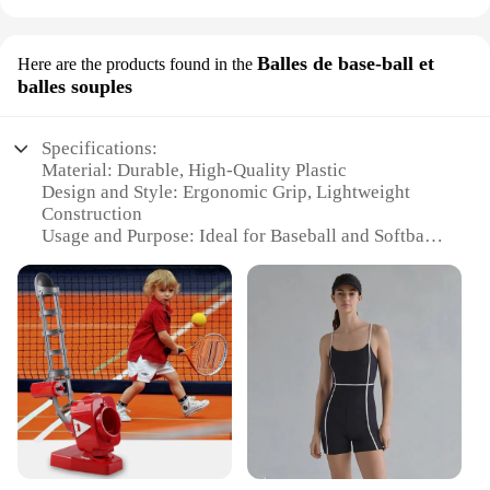
Balles de base-ball et
Here are the products found in the
balles souples
Specifications:
Material: Durable, High-Quality Plastic
Design and Style: Ergonomic Grip, Lightweight
Construction
Usage and Purpose: Ideal for Baseball and Softball
Training
Performance and Property: Enhanced Accuracy and
Distance
Parts and Accessories: Includes Sport Launcher and
Multiple Balls
Applicable People: Suitable for All Ages and Skill
Levels
Features:
**Enhanced Training Experience**
The Sport Launcher is a game-changer for baseball