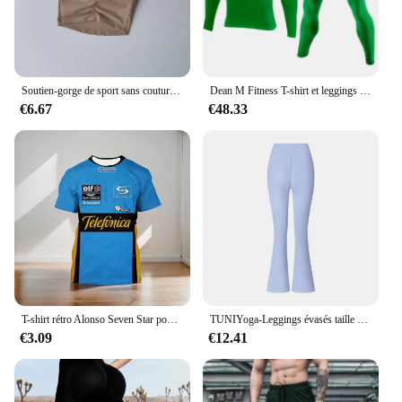
Soutien-gorge de sport sans couture pour femme, haut de fitness, yoga, course à pied, sous-vêtements de sport, push-up, noir, beauté
Dean M Fitness T-shirt et leggings de sport à manches longues pour hommes, survêtements de course, ensemble de yoga, ski, basket-ball, vêtements de football trempés, 96
€6.67
€48.33
T-shirt rétro Alonso Seven Star pour hommes, col rond, manches courtes, course de rue en plein air, sports pour enfants, séchage rapide, été, 2024
TUNIYoga-Leggings évasés taille haute pour femmes, pantalons de yoga, pantalons d'entraînement, pantalons de sport de course, contrôle des jambes larges
€3.09
€12.41