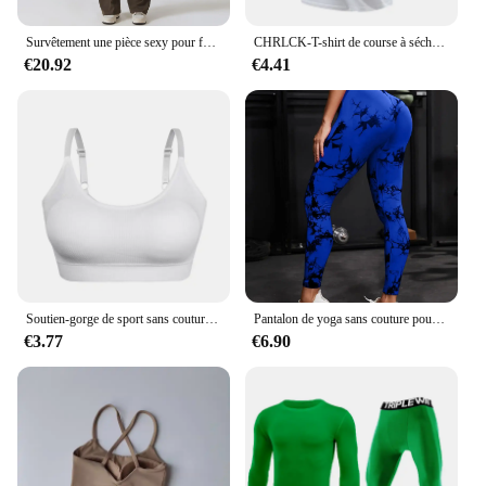
Survêtement une pièce sexy pour femme, combinaison de yoga imbibée, sport, fitness, entraînement, batterie commandée, vêtements de sport, push-up
CHRLCK-T-shirt de course à séchage rapide pour homme, respirant, pour randonnée, pêche, doux, élastique, sport en plein air, chemise courte, été
€20.92
€4.41
Soutien-gorge de sport sans couture pour femme, haut de sport push-up pour le fitness, soutien-gorge rembourré à dos en U, antichoc, course à pied, entraînement de gym, yoga
Pantalon de yoga sans couture pour femme, collants push-up taille haute, leggings de sport, vêtements d'entraînement de fitness, nouveau
€3.77
€6.90