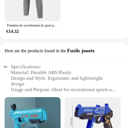
Pantalon de survêtement de sport pour homme, taille élastique adt, séchage rapide, entraînement, jogging solide, respirant, décontracté, droit, fjgers, printemps, automne
€14.32
Fusils jouets
Here are the products found in the
Specifications:
Material: Durable ABS Plastic
Design and Style: Ergonomic and lightweight
design
Usage and Purpose: Ideal for recreational sports and
competitive play
Performance and Property: High-velocity launching
capabilities
Parts and Accessories: Comes with multiple
launcher sets for varied play scenarios
Applicable People: Suitable for all ages, from