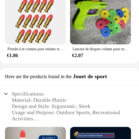
Pistolet à tir continu pour enfants et adultes, lanceur de revolver, balle de fléchettes souples, odorjouet CS, arme de jeu en plein air, ZP5 357 arme a feu réel pistolet revolver arme a feu pistolet jouet gun toy
Lanceur de disques volants pour enfants, odorjouet OligSoft Bullet, mini carotte, odorde tir, jouets de sport de plein air
€1.86
€2.07
Jouet de sport
Here are the products found in the
Specifications:
Material: Durable Plastic
Design and Style: Ergonomic, Sleek
Usage and Purpose: Outdoor Sports, Recreational
Activities
Performance and Property: High-Velocity
Launching Capability
Shape and Size: Compact and Portable