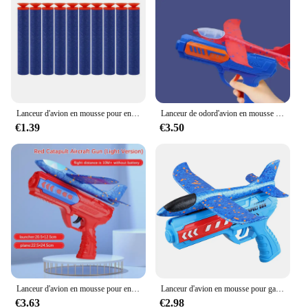
playing solo or with a group, the Sport Launcher is
an excellent addition to your sports equipment
collection. It's not just for kids; adults can also
enjoy the thrill of launching objects with precision
and power. Its high-velocity launching capabilities
make it an excellent choice for sports enthusiasts
looking to add an extra edge to their games.
Lanceur d'avion en mousse pour enfants, jouet d'extérieur pour garçons, jeu de catapulte sportive, cadeaux d'anniversaire et de Noël pour filles, 24cm
Lanceur de odord'avion en mousse pour enfants, jouet d'extérieur pour garçons, jeu de catapulte de sport, cadeaux d'anniversaire et de Noël pour filles, 24 cm, 34cm
**Perfect for All Occasions**
€1.39
€3.50
The Sport Launcher is not just a toy; it's a tool for
fun and fitness. It's perfect for outdoor events,
picnics, or family gatherings, providing endless
entertainment for all ages. Its lightweight and
portable nature make it an ideal companion for
camping trips, beach outings, or even as a party
game. With its high-performance capabilities, the
Sport Launcher is a must-have for anyone looking
to add excitement and challenge to their sports
activities. It's not just a toy; it's a gateway to a world
of fun and competition.
Lanceur d'avion en mousse pour enfants, jouet catapulte d'extérieur, avion de tir à distance de 15M, jouets de sport, cadeau d'anniversaire pour garçon
Lanceur d'avion en mousse pour garçons et filles, jouets de sport de plein air, avion à catapulte, odor, cadeaux d'anniversaire
€3.63
€2.98