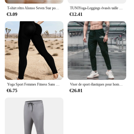
T-shirt rétro Alonso Seven Star pour hommes, col rond, manches courtes, course de rue en plein air, sports pour enfants, séchage rapide, été, 2024
TUNIYoga-Leggings évasés taille haute pour femmes, pantalons de yoga, pantalons d'entraînement, pantalons de sport de course, contrôle des jambes larges
€3.09
€12.41
Yoga Sport Femmes Fitness Sans Couture Leggings D'entraînement Mode Push Up Leggings Gym Femmes Pantalons
Viser de sport élastiques pour hommes, pantalons de survêtement de jogging, leggings de poche FJZipper, entraînement en plein air, salle de sport, fitness, décontracté, été
€6.75
€26.01