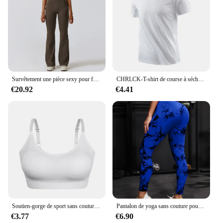
Survêtement une pièce sexy pour femme, combinaison de yoga imbibée, sport, fitness, entraînement, batterie commandée, vêtements de sport, push-up
CHRLCK-T-shirt de course à séchage rapide pour homme, respirant, pour randonnée, pêche, doux, élastique, sport en plein air, chemise courte, été
€20.92
€4.41
Soutien-gorge de sport sans couture pour femme, haut de sport push-up pour le fitness, soutien-gorge rembourré à dos en U, antichoc, course à pied, entraînement de gym, yoga
Pantalon de yoga sans couture pour femme, collants push-up taille haute, leggings de sport, vêtements d'entraînement de fitness, nouveau
€3.77
€6.90