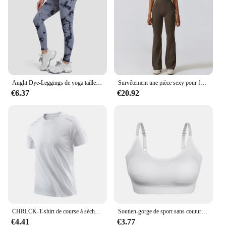
Aught Dye-Leggings de yoga taille haute sans couture pour femmes, pantalons de sport, collants push-up, vêtements de sport, entraînement de fitness, nouveau, 2024
Survêtement une pièce sexy pour femme, combinaison de yoga imbibée, sport, fitness, entraînement, batterie commandée, vêtements de sport, push-up
€6.37
€20.92
CHRLCK-T-shirt de course à séchage rapide pour homme, respirant, pour randonnée, pêche, doux, élastique, sport en plein air, chemise courte, été
Soutien-gorge de sport sans couture pour femme, haut de sport push-up pour le fitness, soutien-gorge rembourré à dos en U, antichoc, course à pied, entraînement de gym, yoga
€4.41
€3.77