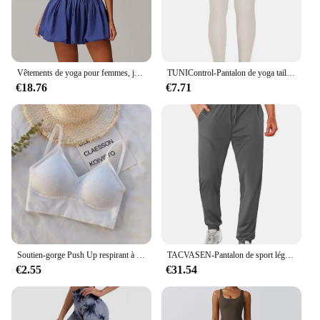
Vêtements de yoga pour femmes, jupes courtes de tennis, combinaison de yoga à fermeture éclair, ensemble de survêtement de sport, une pièce
TUNIControl-Pantalon de yoga taille haute sans couture pour femme, legging de fitness, collants d'entraînement, salle de sport
€18.76
€7.71
Soutien-gorge Push Up respirant à bretelles croisées pour femme, haut court de sport, yoga et fitness
TACVASEN-Pantalon de sport léger pour homme, séchage rapide, taille élastique, course à pied, entraînement en plein air, survêtement athlétique, jogging
€2.55
€31.54