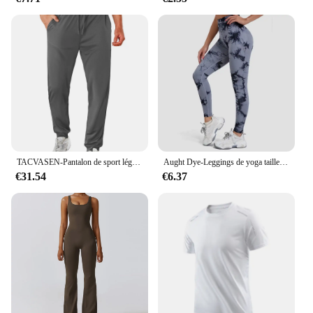
TACVASEN-Pantalon de sport léger pour homme, séchage rapide, taille élastique, course à pied, entraînement en plein air, survêtement athlétique, jogging
Aught Dye-Leggings de yoga taille haute sans couture pour femmes, pantalons de sport, collants push-up, vêtements de sport, entraînement de fitness, nouveau, 2024
€31.54
€6.37