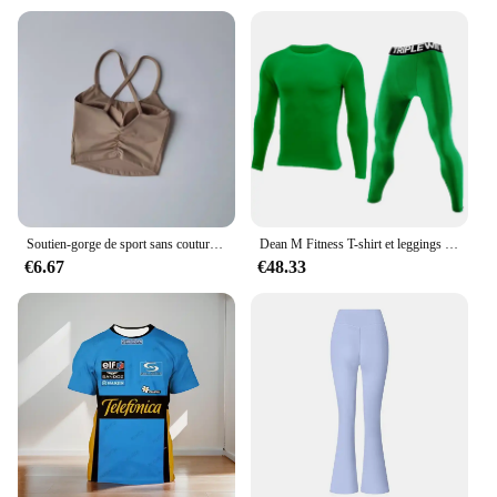
Soutien-gorge de sport sans couture pour femme, haut de fitness, yoga, course à pied, sous-vêtements de sport, push-up, noir, beauté
Dean M Fitness T-shirt et leggings de sport à manches longues pour hommes, survêtements de course, ensemble de yoga, ski, basket-ball, vêtements de football trempés, 96
€6.67
€48.33