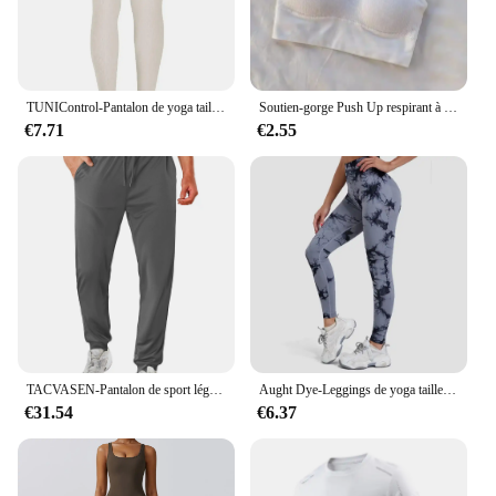
TUNIControl-Pantalon de yoga taille haute sans couture pour femme, legging de fitness, collants d'entraînement, salle de sport
Soutien-gorge Push Up respirant à bretelles croisées pour femme, haut court de sport, yoga et fitness
€7.71
€2.55
TACVASEN-Pantalon de sport léger pour homme, séchage rapide, taille élastique, course à pied, entraînement en plein air, survêtement athlétique, jogging
Aught Dye-Leggings de yoga taille haute sans couture pour femmes, pantalons de sport, collants push-up, vêtements de sport, entraînement de fitness, nouveau, 2024
€31.54
€6.37