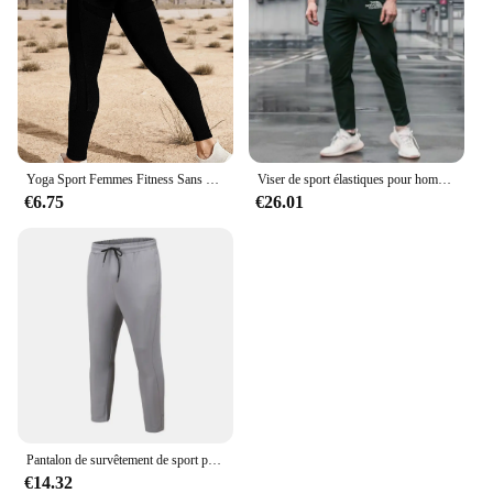
Yoga Sport Femmes Fitness Sans Couture Leggings D'entraînement Mode Push Up Leggings Gym Femmes Pantalons
Viser de sport élastiques pour hommes, pantalons de survêtement de jogging, leggings de poche FJZipper, entraînement en plein air, salle de sport, fitness, décontracté, été
€6.75
€26.01
Pantalon de survêtement de sport pour homme, taille élastique adt, séchage rapide, entraînement, jogging solide, respirant, décontracté, droit, fjgers, printemps, automne
€14.32