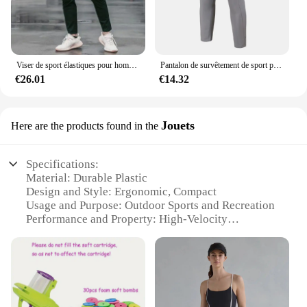
Viser de sport élastiques pour hommes, pantalons de survêtement de jogging, leggings de poche FJZipper, entraînement en plein air, salle de sport, fitness, décontracté, été
Pantalon de survêtement de sport pour homme, taille élastique adt, séchage rapide, entraînement, jogging solide, respirant, décontracté, droit, fjgers, printemps, automne
€26.01
€14.32
Jouets
Here are the products found in the
Specifications:
Material: Durable Plastic
Design and Style: Ergonomic, Compact
Usage and Purpose: Outdoor Sports and Recreation
Performance and Property: High-Velocity
Launching
Parts and Accessories: Includes Multiple Launchers
and Accessories
Applicable People: Suitable for All Ages
Features: