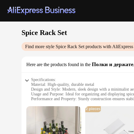
Spice Rack Set
Find more style
Spice Rack Set
products with AliExpress
Полки и держате
Here are the products found in the
Specifications:
Material: High-quality, durable metal
Design and Style: Modern, sleek design with a minimalist ae
Usage and Purpose: Ideal for organizing and displaying spices
Performance and Property: Sturdy construction ensures stabi
Shape or Size or Weight or Quantity: Available in various si
Parts and Accessories: Includes all necessary hardware for ea
Features:
**Efficient Storage Solution**
The Spice Rack Set is a versatile storage solution designed to
complementing any kitchen decor. The modern design ensures 