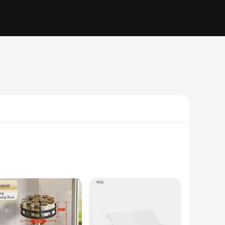
 this set is not only durable but also stylish,
le provides a clean and uncluttered look. Whether you're a