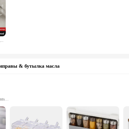
2 шт. настенная полка для специй без сверления, кухонный органайзер для специй с крючком, стеллаж для хранения приправ, полка для хранения на кухне в ванной комнате
иправы & бутылка масла
nts
designed to enhance the organization of your kitchen. The set includes a sleek sta