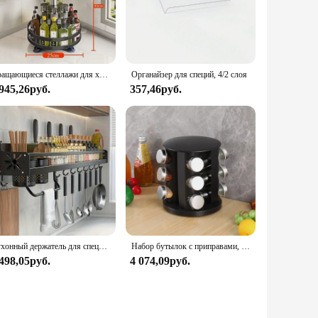
ensures that you can find the perfect fit for your spice
red, preventing spills and maintaining freshness. With this
Вращающиеся стеллажи для хранения, диспенсер для специй, масла, уксуса, держатель для приправ, кухонный Органайзер, многослойные регулируемые полки для приправ
Органайзер для специй, 4/2 слоя
 945,26руб.
357,46руб.
ndividuals but also for wholesale and vendors, making it an
up and use. This spice rack set is a testament to practicality
Кухонный держатель для специй, держатель для ножей, подставка для ножей, стойка для специй, органайзер, полка, настенный держатель для ножей
Набор бутылок с приправами, вращающаяся стойка, карусель для специй, башня, кухонные полки для бутылок с солью, шейкер на 360° ° Рама резервуара для продуктов проигрывателя продуктов
 498,05руб.
4 074,09руб.