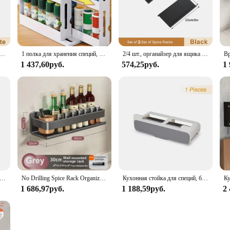
have for any kitchen.
is spice rack set is tailored to cater to spice enthusiasts. The variety of sizes 
 seasonings. The sturdy construction guarantees that your spices are securely sto
ng through cluttered cabinets.
йзер для специй, регулируемая полка для специй для банок для специй, бутылок с приправами, шкаф, кладовая, кухонный органайзер
1 полка для хранения специй, поворотная на 90 градусов полка для хранения предметов, двухъярусная столешница для хранения, небольшая полка для хранения и органайзер
2/4 шт., органайзер для ящика для специй, регулируемый пластиковый поднос для банок для специй, расширяемый органайзер для приправ, шкаф для кладовой, кухонная полка
1 437,60руб.
574,25руб.
1
tional piece of kitchenware that adapts to your needs. It's not only for sale to i
o its installation, as it comes with all necessary hardware, making it easy to set 
., настенные кухонные органайзеры для специй
No Drilling Spice Rack Organizer Wall Mount Hanging Black Spice Pantry Organization Storage Shelf Kitchen Essentials Home Decor
Кухонная стойка для специй, баночки для специй,самоклеящаяся настенная Подставка под полку, стеллаж для хранения бутылок для приправ, стеллаж для кухни,набор для специй,для специй,органайзер для кухни
1 686,97руб.
1 188,59руб.
2