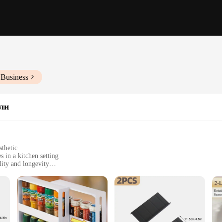
 Business
ли
sthetic
 in a kitchen setting
lity and longevity
zes to accommodate different spice collections
sy installation
 keep your spices neatly arranged and easily accessible. Made from robust metal,
that your spices are showcased in an elegant manner, while the minimalist sty