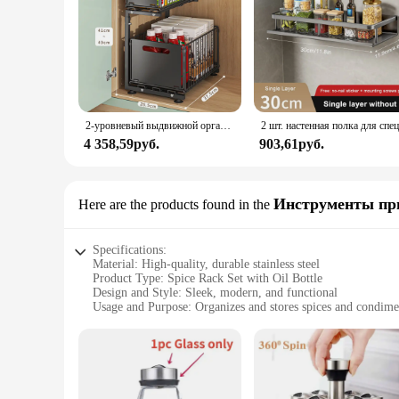
2-уровневый выдвижной органайзер для шкафа, регулируемая кухонная полка для хранения под раковиной, органайзер для банок для специй, выдвижной ящик
4 358,59руб.
903,61руб.
Инструменты пр
Here are the products found in the
Specifications:
Material: High-quality, durable stainless steel
Product Type: Spice Rack Set with Oil Bottle
Design and Style: Sleek, modern, and functional
Usage and Purpose: Organizes and stores spices and condime
Performance and Property: Easy to clean and maintain
Parts and Accessories: Includes a stainless steel oil bottle
Features:
**Optimized Organization for the Modern Kitchen**
The Spice Rack Set is a testament to functionality and style, 