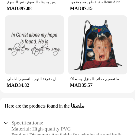
حقيبة ظهر مجمعة من Home Alone TV Series للرجال والنساء والطلاب حقيبة نهارية للعمل Kevin Macaulay Culkin حقائب كمبيوتر محمول من القماش في الهواء الطلق
ملصقات حائط من الفينيل لتزيين المنزل ، 1 ، ورق حائط مع بقية روحي في آية الكتاب المقدس وحدها ، اليسوع ، نص اليسوع
MAD397.88
MAD87.15
المنزل وحده في سن المراهقة طالب كلية على ظهره نمط تصميم حقائب المنزل وحده 90S فيلم كيفن Macaulay Culkin الرجعية الحنين جو
ملصقات حائط من الفينيل مع اقتباس إسبانية ، شارات مع المسيح وحده ، أأمل مفقود ، للمنزل ، غرفة النوم ، التصميم الداخلي ، dw8330
MAD34.82
MAD35.57
ملصقا
Here are the products found in the
Specifications:
Material: High-quality PVC
Product Discount: Available for wholesale and bulk