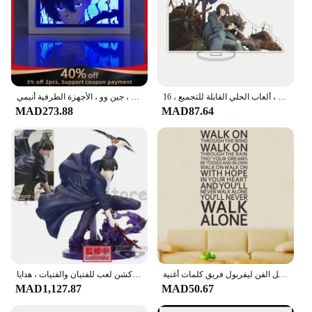
دلاية حامل أكريليك أنيمي ، تسوية منفردة ، شخصية سونغ جين وو ، يو جين هو ، ألعاب الحلي القابلة للتجميع ، 16:
شكل أنيمي أدى ضوء ورقة قطع مربع الظل ، التسوية الفردية ، ألعاب الحلي ، هدايا الأطفال ، سونغ ، جين وو ، الأجهزة الطرفية أنيمي
MAD273.88
MAD87.64
عليك أبدا المشي وحدها ملهمة يقتبس ملصقات الحائط غرفة الديكور المنزل الشارات الفينيل الفن ليفربول فريق كلمات أغنية
بانداي-الأصلي بريكتو-إكسايت سولو تسوية شخصية أنيمي ، سونغ جين وو شخصية أكشن لعب للفتيان والفتيات ، هدايا
MAD1,127.87
MAD50.67