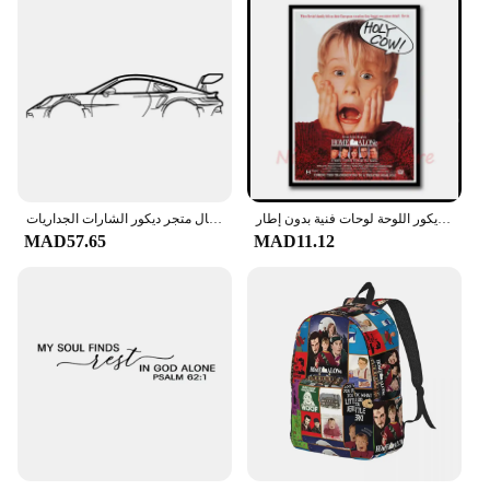
المنزل وحده الفيلم الكلاسيكية المغلفة ورقة الإبداعية شخصية الموضة الحديثة الديكور اللوحة لوحات فنية بدون إطار
سيارة صورة ظلية الجدار الفن ملصق الفينيل ديكور المنزل خدمة السيارات مركز المرآب سيارة الجمال متجر ديكور الشارات الجداريات A610
MAD57.65
MAD11.12