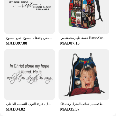
gateway to the thrilling world of Solo Leveling.
حقيبة ظهر مجمعة من Home Alone TV Series للرجال والنساء والطلاب حقيبة نهارية للعمل Kevin Macaulay Culkin حقائب كمبيوتر محمول من القماش في الهواء الطلق
ملصقات حائط من الفينيل لتزيين المنزل ، 1 ، ورق حائط مع بقية روحي في آية الكتاب المقدس وحدها ، اليسوع ، نص اليسوع
MAD397.88
MAD87.15
المنزل وحده في سن المراهقة طالب كلية على ظهره نمط تصميم حقائب المنزل وحده 90S فيلم كيفن Macaulay Culkin الرجعية الحنين جو
ملصقات حائط من الفينيل مع اقتباس إسبانية ، شارات مع المسيح وحده ، أأمل مفقود ، للمنزل ، غرفة النوم ، التصميم الداخلي ، dw8330
MAD34.82
MAD35.57