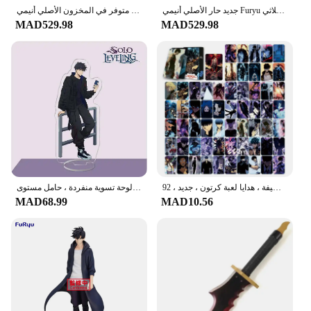
جديد حار الأصلي أنيمي Furyu سولو التسوية الثلاثي Try-It الشكل-Sung Jinwoo عمل الشكل 21 سنتيمتر بولي كلوريد الفينيل جامع نموذج اللعب الهدايا
متوفر في المخزون الأصلي أنيمي Furyu سولو التسوية الثلاثي ثلاثي It الشكل-Sung Jinwoo عمل الشكل 21 سنتيمتر البلاستيكية جامع نموذج اللعب الهدايا
MAD529.98
MAD529.98
مجموعة بطاقات التسوية المنفردة للأنمي ، ألعاب كلاسيكية أنيقة للأولاد ، بطاقات تذكارية إبداعية لطيفة ، هدايا لعبة كرتون ، جديد ، 92:
حامل أكريليك لديكور المكتب ، لوحة تسوية منفردة ، حامل مستوى Dake Up ، شخصيات لعبة أكشن ، دمية أكريليك كين ، سونغ جين وو
MAD68.99
MAD10.56