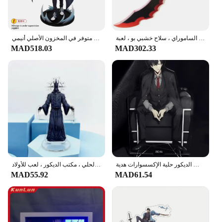
أنيمي منفرد التسوية تأثيري دعامة للأولاد ، سيف تشنغ شياويو ، قاتل الفارس كاتانا ، سيف الساموراي ، سلاح خشبي بو ، لعبة
متوفر في المخزون الأصلي أنيمي Furyu سولو التسوية الثلاثي Try-iT الشكل-Sung Jinwoo عمل الشكل 21 سنتيمتر البلاستيكية جامع نموذج اللعب الهدايا
MAD518.03
MAD302.33
سونغ جين وو سلسلة البدلة السوداء الاكريليك حامل التسوية منفردا أنيمي السلع الشكل عرض مكتب الديكور حلية الإكسسوارات هدية
أنيمي منفرد التسوية الشكل ، حامل الاكريليك ، جميع الموظفين ، تحصيل الحلي ، مكتب الديكور ، لعب للأولاد
MAD55.92
MAD61.54