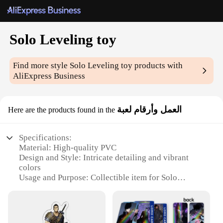
Solo Leveling toy
Find more style
Solo Leveling toy
products with
AliExpress Business
العمل وأرقام لعبة
Here are the products found in the
Specifications:
Material: High-quality PVC
Design and Style: Intricate detailing and vibrant
colors
Usage and Purpose: Collectible item for Solo
Leveling enthusiasts
Typical Adaptive Scenario: Display on shelves,
desks, or in gaming setups
Shape or Size or Weight or Quantity: Various sizes