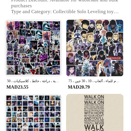
purchases
Type and Category: Collectible Solo Leveling toy
set
Design and Style: Intricate and detailed character
designs
Usage and Purpose: Collectible, display, and gifting
Performance and Property: Durable and resistant to
wear
Parts and Accessories: Comes with multiple figures
and accessories
Features:
|Vendors|
ملصقات أنيمي منفردة لتسوية الأطفال ، سونغ وو ، الشارات ، دراجة نارية ، لاب توب ، هاتف ، سيارة ، أمتعة ، ملصق مقاوم للماء ، ألعاب ، 10 ، 30 جين ، 75
ملصقات أنيمي منفردة للتسوية ، ملصقات سونغ جين وو ، ألعاب أطفال ، سيارة ، لاب توب ، دراجة نارية ، دراجة ، حائط ، كلاسيكيات ، 50
MAD23.55
MAD20.79
**Captivating Design and Durability**
The Solo Leveling toy set is not just a collection of
figures; it's a celebration of the vibrant and dynamic
world of the Solo Leveling series. Each figure is
meticulously crafted from high-quality PVC,
ensuring that they are both durable and visually
striking. The intricate detailing on each character
captures the essence of the series, making them an