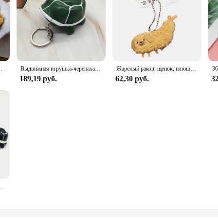
, 1 900 г, легко наслаждаться
Выдвижная игрушка-черепаха для сжатия, пуш-ап, СДВГ, с восьмиядерным процессором, брелок для снятия стресса, игрушки-антистресс, Забавный мяч для детей и взрослых, игрушки
Жареный раков, щенок, плюшевая игрушка, забавная собака, подвеска, мягкая кукла, брелок для сумки, украшение, подарок для детей
189,19 руб.
62,30 руб.
32
грушки для снятия стресса и тревожности, подарок для детей, пазл, резиновая игрушка