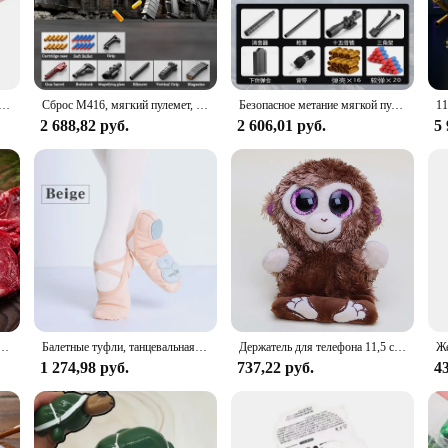
Soft and Breathable Lounger Slipcover, designed to transform your lounger into
ding a relaxing environment for lounging or napping. Its modern solid color de
 practicality. Its soft and breathable fabric ensures that you stay cool and com
 новорожденных, мягкий эластичный дышащий чехол из муслина
Сброс M416, мягкий пулемет, игрушечный пистолет, можно выстрелить вручную, Штурмовая винтовка, модель пулемета, Рождественский подарок на день рождения, 2025
Безопасное метание мягкой пули, игрушечный пистолет, та же игровая модель, ручной режим, уличные игрушки
 smart investment for your home. Whether you're looking to refresh your furnit
2 688,82 руб.
2 606,01 руб.
5 
are fabric resists stains and spills, allowing for quick and hassle-free cleaning. 
or homeowners and vendors alike. Whether you're looking to add a touch of ele
king comfort and style.
 5 упаковок) мягкая почва большой емкости
Балетные туфли, танцевальная обувь для женщин и девушек, танцевальная академия, три мягких раздельных стельки, стрейчевая ткань, сетчатые разрезы
Держатель для телефона 11,5 см с нижней частью экрана, плюшевая кукла в виде мопса, пингвина, обезьяны, симпатичная мягкая хлопковая кукла-фигурка, подарок для детей
1 274,98 руб.
737,22 руб.
43