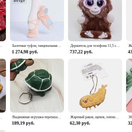
 the ideal choice.
 5 упаковок) мягкая почва большой емкости
Балетные туфли, танцевальная обувь для женщин и девушек, танцевальная академия, три мягких раздельных стельки, стрейчевая ткань, сетчатые разрезы
Держатель для телефона 11,5 см с нижней частью экрана, плюшевая кукла в виде мопса, пингвина, обезьяны, симпатичная мягкая хлопковая кукла-фигурка, подарок для детей
1 274,98 руб.
737,22 руб.
43
, 1 900 г, легко наслаждаться
Выдвижная игрушка-черепаха для сжатия, пуш-ап, СДВГ, с восьмиядерным процессором, брелок для снятия стресса, игрушки-антистресс, Забавный мяч для детей и взрослых, игрушки
Жареный раков, щенок, плюшевая игрушка, забавная собака, подвеска, мягкая кукла, брелок для сумки, украшение, подарок для детей
189,19 руб.
62,30 руб.
32