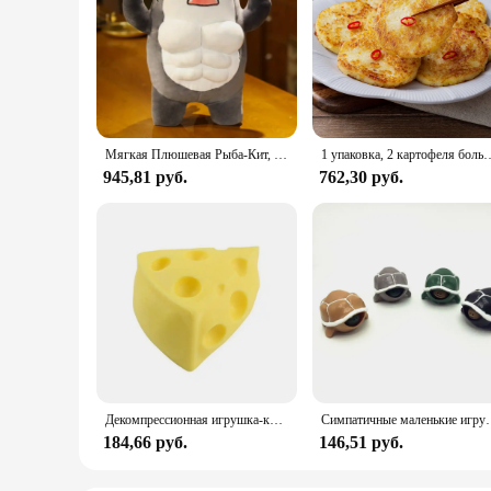
Мягкая Плюшевая Рыба-Кит, 45 см
1 упаковка, 2 картофеля большой емкости
945,81 руб.
762,30 руб.
Декомпрессионная игрушка-кукуруза с сыром, забавная форма, медленно восстанавливающие форму игрушки для снятия стресса, антистресс для рук, игрушки, фиджет-подарок
Симпатичные маленькие игрушки-черепахи для декомпрессии, и
184,66 руб.
146,51 руб.