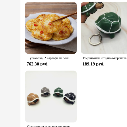
1 упаковка, 2 картофеля большой емкости, 1 900 г, легко наслаждаться
Выдвижная игрушка-черепаха д
762,30 руб.
189,19 руб.
Симпатичные маленькие игрушки-черепахи для декомпрессии, игрушки для снятия стресса и тревожности, подарок для детей, пазл, резиновая игрушка