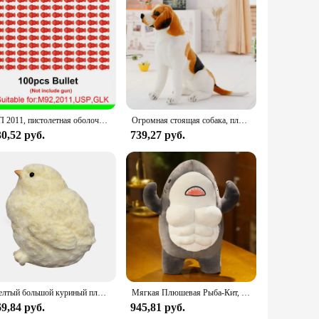
rofiber material is renowned for its ability to resist
rculation, keeping you cool and comfortable during extended
choice for busy households or offices. The modern design
TTI 2011, пистолетная оболочка, бросающая непрерывную стрельбу, мягкая пуля, пустой подвесной подарок на день рождения
Огромная стоящая собака, плюшевые игрушки, милые животные, мягкая имитация куклы, подарок на день рождения, детская игрушка, декор для спальни, имитация комфортных игрушек
protect it from wear and tear, this slipcover is the perfect
0,52 руб.
739,27 руб.
cover's minimalist design is both chic and functional,
ance or want to maintain a clean and fresh look. With its
Желтый большой куриный плюшевый силиконовый мягкий зажим ручной работы, милые курицы, сжимающая игрушка Taba, нечеткая игрушка для снятия стресса рук
Мягкая Плюшевая Рыба-Кит, 45 см
9,84 руб.
945,81 руб.