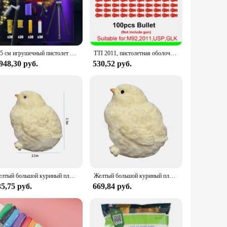
 a cozy haven. Crafted from premium microfiber, this
sign seamlessly complements any home decor, making it a
fortable, even during warmer months. The slipcover's durable
115 см игрушечный пистолет большой электрический поддельный пистолет мягкая пуля выброс пистолет EVA DIY самосборка тактический пистолет Гатлинга игрушка Рождественский подарок
TTI 2011, пистолетная оболочка, бросающая непрерывную стрельбу, мягкая пуля, пустой подвесной подарок на день рождения
ure or protect your lounger from wear and tear, this
948,30 руб.
530,52 руб.
The slipcover's universal fit ensures that it will
gance to your home or seeking a practical solution for your
Желтый большой куриный плюшевый силиконовый мягкий зажим ручной работы, милые курицы, сжимающая игрушка Taba, нечеткая игрушка для снятия стресса рук
Желтый большой куриный плюшевый силиконовый мягкий зажим ручной работы, милые курицы, сжимающая игрушка Taba, нечеткая игрушка для снятия стресса рук
5,75 руб.
669,84 руб.