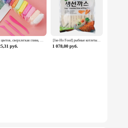
36 цветов, сверхлегкая глина, воздушно-сухая полимерная глина для моделирования с 3 инструментами, мягкая креативная образовательная слизь, игрушки «сделай сам», подарки для детей
[Jae-Ho Food] рыбные котлеты [Blue Daegu] 1 кг/мягкие
5,31 руб.
1 078,00 руб.