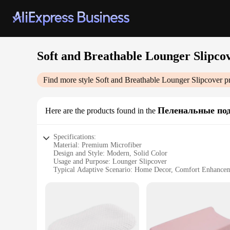
Soft and Breathable Lounger Slipco
Find more style
Soft and Breathable Lounger Slipcover
pr
Пеленальные по
Here are the products found in the
Specifications:
Material: Premium Microfiber
Design and Style: Modern, Solid Color
Usage and Purpose: Lounger Slipcover
Typical Adaptive Scenario: Home Decor, Comfort Enhance
Shape or Size: Fits Most Loungers
Performance and Property: Soft, Breathable, Durable
Features:
|Wholesale|
**Elevate Your Comfort Experience**