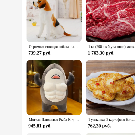
or looking to expand your product offerings, this slipcover is
Огромная стоящая собака, плюшевые игрушки, милые животные, мягкая имитация куклы, подарок на день рождения, детская игрушка, декор для спальни, имитация комфортных игрушек
1 кг (200 г x
739,27 руб.
1 763,30 руб.
Мягкая Плюшевая Рыба-Кит, 45 см
1 упаковка, 2 картофеля большой емкости
945,81 руб.
762,30 руб.