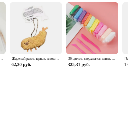
ля сжатия, пуш-ап, СДВГ, с восьмиядерным процессором, брелок для снятия стресса, игрушки-антистресс, Забавный мяч для детей и взрослых, игрушки
Жареный раков, щенок, плюшевая игрушка, забавная собака, подвеска, мягкая кукла, брелок для сумки, украшение, подарок для детей
36 цветов, сверхлегкая глина, воздушно-сухая полимерная глина для моделирования с 3 инструментами, мягкая креативная образовательная слизь, игрушки «сделай сам», подарки для детей
62,30 руб.
325,31 руб.
1 