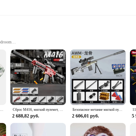
Bedroom
the fusion of comfort and style. Made from premium microfiber, this slipcover 
list aesthetic complements any home decor, seamlessly blending with your exist
ver is the perfect choice.
mmodate a wide range of lounger sizes, making it a versatile addition to your ho
n. The slipcover is not only easy to install but also effortless to maintain, en
хол для мебели для новорожденного шезлонга детская подкладка для смены детской одежды мягкий протектор для шезлонга
Сброс M416, мягкий пулемет, игрушечный пистолет, можно выстрелить вручную, Штурмовая винтовка, модель пулемета, Рождественский подарок на день рождения, 2025
Безопасное метание мягкой пули, игрушечный пистолет, та же игровая модель, ручной режим, уличные игрушки
2 688,82 руб.
2 606,01 руб.
5 
 the wholesale and vendor market. Its durability and performance make it an excel
r to both individual homeowners and businesses, providing a reliable solution f
erience the blend of comfort, style, and convenience that it brings to your lou