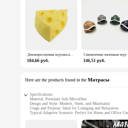
Декомпрессионная игрушка-кукуруза с сыром, забавная форма, медленно восстанавливающие форму игрушки для снятия стресса, антистресс для рук, игрушки, фиджет-подарок
Симпатичные маленькие игрушки-черепахи для декомпрессии, и
184,66 руб.
146,51 руб.
Матрасы
Here are the products found in the
Specifications:
Material: Premium Soft Microfiber
Design and Style: Modern, Sleek, and Minimalist
Usage and Purpose: Ideal for Lounging and Relaxation
Typical Adaptive Scenario: Perfect for Home and Office Us
Shape or Size: Generously Sized to Fit Most Loungers
Performance and Property: Breathable and Easy to Clean