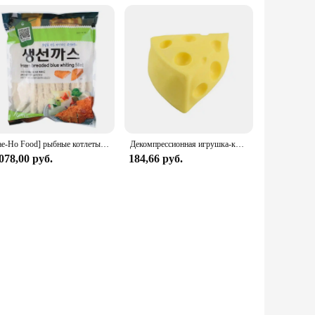
[Jae-Ho Food] рыбные котлеты [Blue Daegu] 1 кг/мягкие
Декомпрессионная игрушка-кукуруза с сыром, забавная форма, медленно восстанавливающие форму игрушки для снятия стресса, антистресс для рук, игрушки, фиджет-подарок
078,00 руб.
184,66 руб.