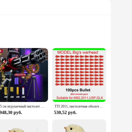
offers a soft and luxurious feel that envelops your lounger
ing furniture. Whether you're creating a chic home theater
me. The breathable fabric allows for air circulation, keeping
suring that your lounger remains protected and stylish for
115 см игрушечный пистолет большой электрический поддельный пистолет мягкая пуля выброс пистолет EVA DIY самосборка тактический пистолет Гатлинга игрушка Рождественский подарок
TTI 2011, пистолетная оболочка, бросающая непрерывную стрельбу, мягкая пуля, пустой подвесной подарок на день рождения
948,30 руб.
530,52 руб.
lent choice for retailers looking to offer high-quality
or enhancing the comfort and aesthetics of any lounger.
nging experience. Whether you're seeking a personal upgrade