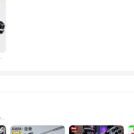
грушки для снятия стресса и тревожности, подарок для детей, пазл, резиновая игрушка
e