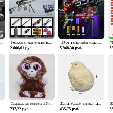
able Lounger Slipcover offers unparalleled comfort and a luxurious feel. The mic
ns pristine and inviting. The breathable nature of the fabric allows for air ci
stylish but also incredibly practical. It's a breeze to clean, making it a smart 
ягкий пулемет, игрушечный пистолет, можно выстрелить вручную, Штурмовая винтовка, модель пулемета, Рождественский подарок на день рождения, 2025
Безопасное метание мягкой пули, игрушечный пистолет, та же игровая модель, ручной режим, уличные игрушки
115 см игрушечный пистолет большой электрический поддельный пистолет мягкая пуля выброс пистолет EVA DIY самосборка тактический пистолет Гатлинга игрушка Рождественский подарок
r living space. Whether you're looking to refresh your lounger's appearance or 
2 606,01 руб.
5 948,30 руб.
53
most loungers, making it a versatile choice for various furniture types. The slip
es it a convenient option for those who frequently change their lounger's appear
uppliers, this slipcover is not only a smart investment but also a practical one.
ьная обувь для женщин и девушек, танцевальная академия, три мягких раздельных стельки, стрейчевая ткань, сетчатые разрезы
Держатель для телефона 11,5 см с нижней частью экрана, плюшевая кукла в виде мопса, пингвина, обезьяны, симпатичная мягкая хлопковая кукла-фигурка, подарок для детей
Желтый большой куриный плюшевый силиконовый мягкий зажим ручной работы, милые курицы, сжимающая игрушка Taba, нечеткая игрушка для снятия стресса рук
737,22 руб.
435,75 руб.
66