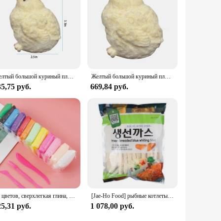
Желтый большой куриный плюшевый силиконовый мягкий зажим ручной работы, милые курицы, сжимающая игрушка Taba, нечеткая игрушка для снятия стресса рук
Желтый большой куриный плюшевый силиконовый мягкий зажим ручной работы, милые курицы, сжимающая игрушка Taba, нечеткая игрушка для снятия стресса рук
5,75 руб.
669,84 руб.
36 цветов, сверхлегкая глина, воздушно-сухая полимерная глина для моделирования с 3 инструментами, мягкая креативная образовательная слизь, игрушки «сделай сам», подарки для детей
[Jae-Ho Food] рыбные котлеты [Blue Daegu] 1 кг/мягкие
5,31 руб.
1 078,00 руб.