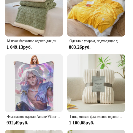
Мягкое бархатное одеяло для дивана, спальни, гостиной
Одеяло с узором, подходящее для диванов, кроватей, мягкое и H-толстовое одеяло, мягкое одеяло для диванов
1 049,13руб.
803,26руб.
Фланелевое одеяло Arcane Viktor, мягкое теплое постельное белье, пледы для домашнего декора, покрывало с принтом для кемпинга, чехол для дивана-кровати
1 шт., мягкое фланелевое одеяло в полоску для взрослых и детей
932,49руб.
1 100,08руб.