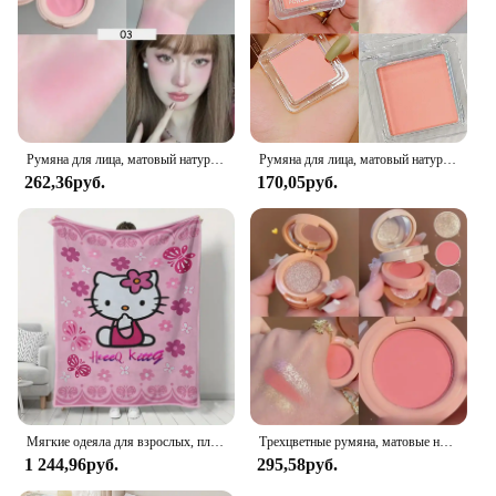
Румяна для лица, матовый натуральный оттенок щек, осветление, контур лица водостойкая косметика, румяна, пудра, мягкий женский макияж, 1 шт. румяна
Румяна для лица, матовый натуральный оттенок щек, Осветление ЛИЦА, водонепроницаемая косметика, румяна, пудра, мягкий женский макияж, 1 шт.
262,36руб.
170,05руб.
Мягкие одеяла для взрослых, плюшевое одеяло Sanrio Hello Kitty, простыня, одеяло с рисунком кондиционера, весеннее пушистое одеяло
Трехцветные румяна, матовые натуральные Румяна для осветления лица, водостойкие Румяна для лица, мягкая женская косметика
1 244,96руб.
295,58руб.