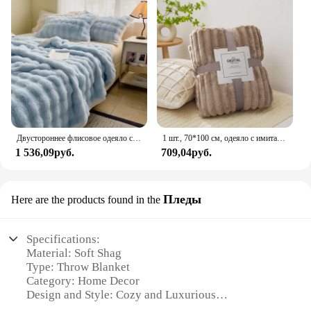
Двустороннее флисовое одеяло с кроликом, теплое однотонное плюшевое одеяло из искусственного меха, плюшевое одеяло с искусственным кроликом для дивана, офиса
1 шт., 70*100 см, одеяло с имитацией кролика, супер-мягкое теплое двойное утолщенное офисное одеяло для сна, чехол для дивана, одеяло
1 536,09руб.
709,04руб.
Пледы
Here are the products found in the
Specifications:
Material: Soft Shag
Type: Throw Blanket
Category: Home Decor
Design and Style: Cozy and Luxurious
Usage and Purpose: Warmth and Comfort