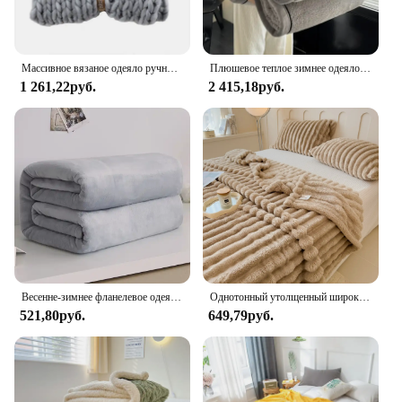
Массивное вязаное одеяло ручной работы, большое толстое мягкое вязаное одеяло из синельной пряжи для декора спальни, кровать для домашних животных, коврик для стула, коврик
Плюшевое теплое зимнее одеяло класса А, коралловый флис, фланелевые мягкие толстые одеяла для дивана, одинарная, двойная, пара, пушистый чехол для дивана
1 261,22руб.
2 415,18руб.
Весенне-зимнее фланелевое одеяло, пушистое теплое мягкое покрывало для дивана, покрывало, однотонное синее, черное коралловое флисовое плюшевое одеяло для кроватей
Однотонный утолщенный широкий полосатый цвет, может использоваться как одеяло для простыни, одеяло для сна, одеяло для домашних животных
521,80руб.
649,79руб.