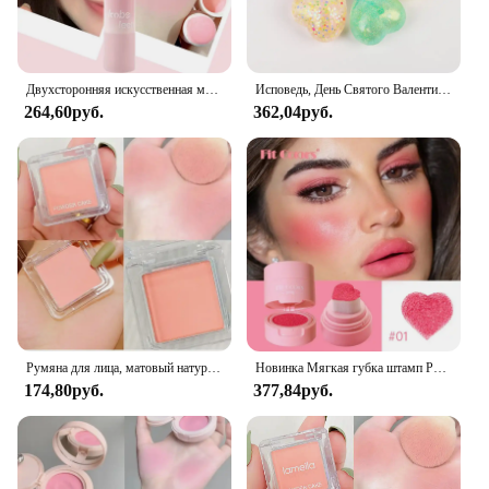
Двухсторонняя искусственная мягкая осветляющая контурирующая Тень для лица румяна порошок персиковый розовый оттенок для щек Корейская Косметика для макияжа
Исповедь, День Святого Валентина, любовь, медленно восстанавливающие форму игрушки, сквирм, мягкий малтоза, стрессовые мячи, сжимаемые кончики пальцев, детские подарки
264,60руб.
362,04руб.
Румяна для лица, матовый натуральный оттенок щек, Осветление ЛИЦА, водонепроницаемая косметика, румяна, пудра, мягкий женский макияж, 1 шт.
Новинка Мягкая губка штамп Румяна подушка в форме сердца Румяна жидкий брикет ТИНТ питательный натуральный макияж Осветляющий цвет лица
174,80руб.
377,84руб.