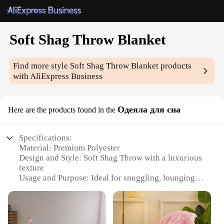
Soft Shag Throw Blanket
Find more style
Soft Shag Throw Blanket
products
with AliExpress Business
Одеяла для сна
Here are the products found in the
Specifications:
Material: Premium Polyester
Design and Style: Soft Shag Throw with a luxurious
texture
Usage and Purpose: Ideal for snuggling, lounging,
or decorating
Performance and Property: Plush, cozy, and durable
Shape or Size: Generously sized to provide ample
coverage