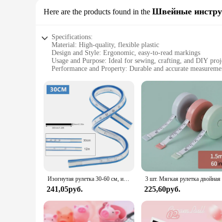
Швейные инстру
Here are the products found in the
Specifications:
Material: High-quality, flexible plastic
Design and Style: Ergonomic, easy-to-read markings
Usage and Purpose: Ideal for sewing, crafting, and DIY proj
Performance and Property: Durable and accurate measureme
Parts and Accessories: Comes with a convenient belt clip for
Applicable People: Suitable for professionals and hobbyists 
Features:
|Wholesale|Vendors|
**Precision Measurement for Every Project**
Crafted from high-quality, flexible plastic, this Soft Flexib
this tool is a must-have for ensuring accurate measurements
projects are completed with precision.
**Versatile and User-Friendly Design**
The ergonomic design of this tape measure is not only aesthe
Изогнутая рулетка 30-60 см, измерительная лента для шитья, мягкая гибкая, английская и Метрическая шкала, инженерная чертежная измерительные инструменты
surfaces, while the convenient belt clip ensures that it's alw
241,05руб.
225,60руб.
**Reliable and Durable for Repeated Use**
The performance and property of this tape measure are unmatc
measuring fabric for a new dress or determining the dimensio
reliability make it a valuable addition to any toolkit, whethe