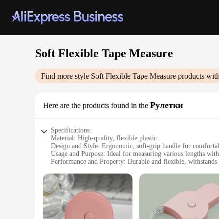
Soft Flexible Tape Measure
Find more style
Soft Flexible Tape Measure
products with
Рулетки
Here are the products found in the
Specifications:
Material: High-quality, flexible plastic
Design and Style: Ergonomic, soft-grip handle for comforta
Usage and Purpose: Ideal for measuring various lengths with
Performance and Property: Durable and flexible, withstands 
Shape or Size or Weight or Quantity: Compact and lightweigh
Parts and Accessories: Comes with a convenient belt clip for
Features:
**Versatile and User-Friendly**
The Soft Flexible Tape Measure is a must-have for anyone in
comfortable grip, while the soft plastic material provides fl