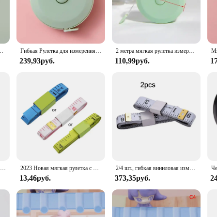
pe measure ensures accurate measurements every time. The compact size and ligh
. Whether you're a professional tradesperson or a DIY enthusiast, this tape mea
тельная линейка для шитья тела, измерительная линейка для измерения тела, швейная мера
Гибкая Рулетка для измерения веса, 2 м, 79 дюймов
2 метра мягкая рулетка измерительные весы для шитья тела Гибкая фотосантиметровая портативная Выдвижная самоблокирующаяся измерительная лента
239,93руб.
110,99руб.
1
 to withstand the rigors of daily use. Its flexible plastic construction allows it
 durability means it can be used repeatedly without the need for frequent repla
er-friendly, and reliable tool that meets the needs of professionals and hobbyis
.
Гибкая Рулетка для измерения веса, 1,5 м
2023 Новая мягкая рулетка с двойной шкалой, измерительная лента для тела, швейная линейка, модная лента
2/4 шт., гибкая виниловая измерительная лента, 200 см
13,46руб.
373,35руб.
2