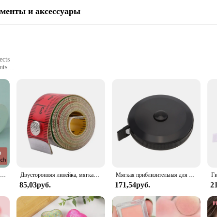
менты и аксессуары
ects
nts
 easy storage
alike
le Tape Measure is designed to provide precise measurements for a variety of tas
. The easy-to-read markings on the tape measure allow for quick and clear meas
tically pleasing but also user-friendly. The lightweight and flexible construc
3 шт. Мягкая рулетка двойная шкала для шитья тела Гибкая Измерительная Линейка инструменты Портной ремесло
Двусторонняя линейка, мягкая рулетка, гибкие линейки, линейка для шитья ткани, Швейные аксессуары
Мягкая приблизительная для портняжной ткани, одежды, измерения талии, тела, белая Гибкая швейная рулетка
ays within reach when you need it. This tape measure is not just a tool; it's a c
85,03руб.
171,54руб.
2
hed. It's built to withstand the rigors of repeated use, ensuring that you can r
ns of a piece of furniture, this tape measure is designed to provide consistent 
r you're a professional or a hobbyist.