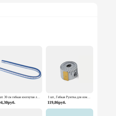
or, a DIY enthusiast, or someone who appreciates precision in
that the tape can bend and conform to various surfaces,
fatigue during prolonged use.
al units, make it simple to read measurements, reducing the
1 шт. 30 см гибкая изогнутая линейка чертежный измерительный инструмент мягкая пластиковая лента
1 шт., Гибкая Рулетка для измерения веса
us length of the tape ensures that you can measure objects of
94,30руб.
119,86руб.
dimensions, fabric lengths, and even for DIY home