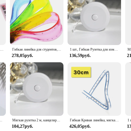
suitable for both indoor and outdoor use, making it a valuable addition to any t
your expectations.
1 шт. Гибкая изогнутая линейка чертежный измерительный инструмент мягкая пластиковая рулетка измерительная линейка 30 см
Гибкая линейка для студентов, мягкая многоцветная рулетка, 15 см, 20 см, 30 см (6 дюймов, 8 дюймов, 12 дюймов), прямая, офисные и школьные принадлежности
1 шт., Гибкая Рулетка для измерения веса
278,05руб.
136,59руб.
2
тельная линейка для шитья тела, инструменты для измерения тела, 79 дюймов, аксессуары Kawaii
Мягкая рулетка 2 м, канцелярские принадлежности, двойная шкала для шитья тела, Гибкая Измерительная Линейка Для измерительных инструментов, швейное ремесло
Гибкая Кривая линейка, мягкая произвольная кривая линейка, 30/40/50/60 см, инструмент для черчения чертежей из ПВХ, лента/линейка для одежды/архитектуры
104,27руб.
426,05руб.
1