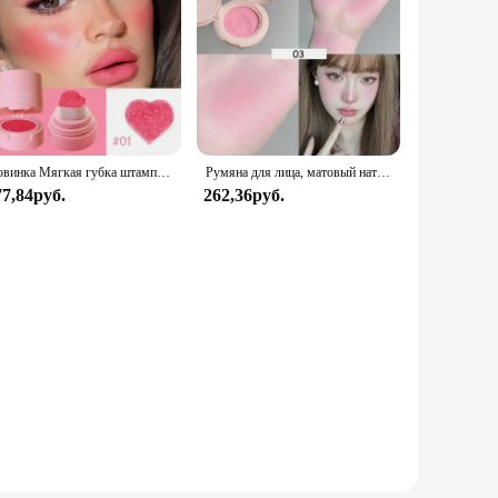
Новинка Мягкая губка штамп Румяна подушка в форме сердца Румяна жидкий брикет ТИНТ питательный натуральный макияж Осветляющий цвет лица
Румяна для лица, матовый натуральный оттенок щек, осветление, контур лица водостойкая косметика, румяна, пудра, мягкий женский макияж, 1 шт. румяна
77,84руб.
262,36руб.