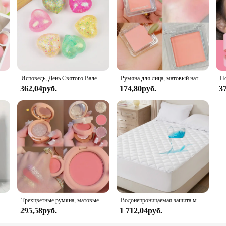
я мягкая осветляющая контурирующая Тень для лица румяна порошок персиковый розовый оттенок для щек Корейская Косметика для макияжа
Исповедь, День Святого Валентина, любовь, медленно восстанавливающие форму игрушки, сквирм, мягкий малтоза, стрессовые мячи, сжимаемые кончики пальцев, детские подарки
Румяна для лица, матовый натуральный оттенок щек, Осветление ЛИЦА, водонепроницаемая косметика, румяна, пудра, мягкий женский макияж, 1 шт.
362,04руб.
174,80руб.
3
яла для взрослых, плюшевое одеяло Sanrio Hello Kitty, простыня, одеяло с рисунком кондиционера, весеннее пушистое одеяло
Трехцветные румяна, матовые натуральные Румяна для осветления лица, водостойкие Румяна для лица, мягкая женская косметика
Водонепроницаемая защита матраса Bedsure, стеганый наматрасник, бесшумный мягкий дышащий наматрасник
295,58руб.
1 712,04руб.