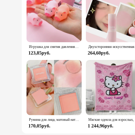
Игрушка для снятия давления на столешнице, мягкий гладкий Гладкий игрушечный мяч, очень мягкий на ощупь
Двухсторонняя искусственна
123,85руб.
264,60руб.
Румяна для лица, матовый натуральный оттенок щек, Осветление ЛИЦА, водонепроницаемая косметика, румяна, пудра, мягкий женский макияж, 1 шт.
Мягкие оде
170,05руб.
1 244,96руб.