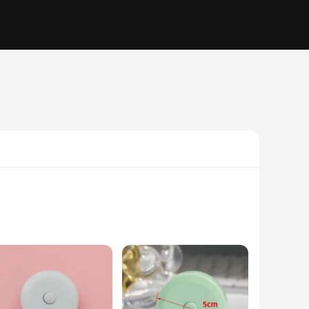
curate measurements. Its ergonomic design ensures a
f scenarios, from measuring the dimensions of a room to