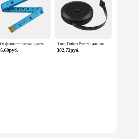
1,5 м фотометрическая рулетка для шитья, миниатюрная мягкая плоская линейка, сантиметр, измерительная лента для шитья
1 шт., Гибкая Рулетка для измерения веса, 5 м
16,60руб.
302,72руб.