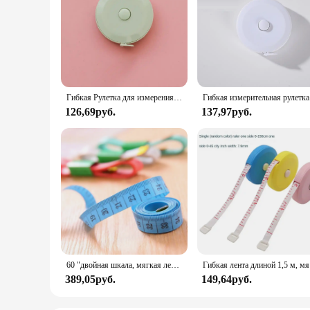
Гибкая Рулетка для измерения, 1,5 м, 60 дюймов
Гиб
126,69руб.
137,97руб.
60 "двойная шкала, мягкая лента 150 см/60 дюймов, двухсторонняя гибкая линейка для измерения потери веса, шитье медицинского
Гибкая ле
389,05руб.
149,64руб.