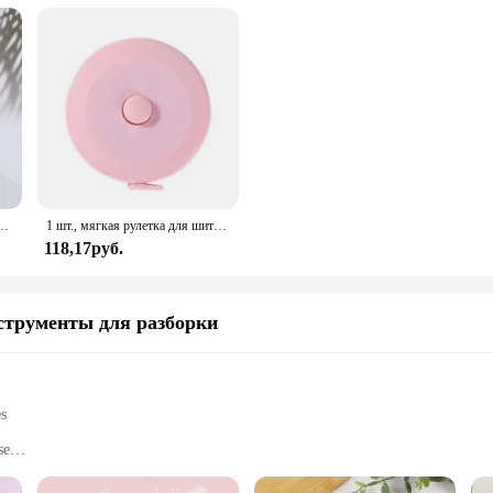
я измерительная линейка для шитья тела, инструменты для измерения тела, кавайные линейки, аксессуары
1 шт., мягкая рулетка для шитья тела, гибкая линейка для похудения, медицинское измерение тела, шитье, портной, ремесло, новинка
118,17руб.
струменты для разборки
es
se
asks
ar, easy-to-read scale