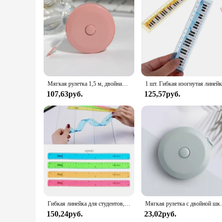
improvement projects. Its flexibility and durability make it 
this tape measure is designed to meet your needs and exceed 
Мягкая рулетка 1,5 м, двойная шкала, гибкая измерительная линейка для шитья тела, инструменты для измерения тела, портной, 60 дюймов
107,63руб.
125,57руб.
Гибкая линейка для студентов, мягкая многоцветная рулетка, 15 см, 20 см, 30 см (6 дюймов, 8 дюймов, 12 дюймов), прямая, офисные и школьные принадлежности
Мягкая рулетка с двойной шкалой, гибкая измери
150,24руб.
23,02руб.