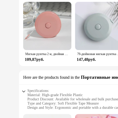
Мягкая рулетка 2 м, двойная шкала, гибкая измерительная линейка для шитья тела, инструменты для измерения тела, индивидуальная офисная линейка
79-дюймовая мягкая рулетка с двойной шкалой, гибка
109,87руб.
147,48руб.
Портативные ин
Here are the products found in the
Specifications:
Material: High-grade Flexible Plastic
Product Discount: Available for wholesale and bulk purchas
Type and Category: Soft Flexible Tape Measure
Design and Style: Ergonomic and portable with a durable ca
Usage and Purpose: Ideal for various construction and DIY t
Performance and Property: Accurate measurements with a cle