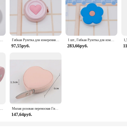
кая измерительная рулетка, 60 дюймов, 1,5 м
Гибкая Рулетка для измерения веса, 1,5 м
1 шт., Гибкая Рулетка для измерения веса, 5 м
97,55руб.
283,66руб.
1
нта длиной 1,5 м, мягкая измерительная см-дюйм, двойная шкала тела, инструмент для шитья и рукоделия
Милая розовая переносная Гибкая линейка в форме сердца, износостойкая Мягкая Кожаная Мини линейка, линейка для одежды, 1 шт.
147,64руб.