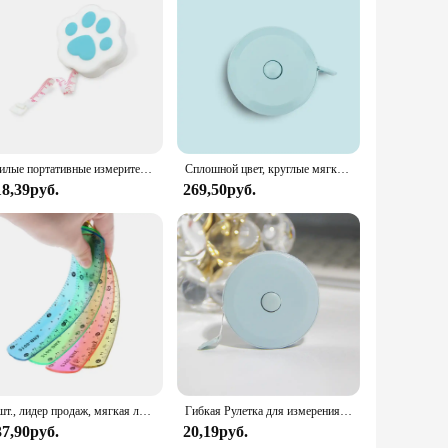
oolkit. Whether you're a professional vendor or a hobbyist,
Милые портативные измерительные инструменты в виде кошачьей лапы, маленькие милые мягкие гибкие линейки, школьные и студенческие принадлежности, подарки
Сплошной цвет, круглые мягкие ленты, линейки, простые швейные инструменты для тела, гибкие измерительные инструменты, школьные принадлежности, подарки, портной, ремесло
18,39руб.
269,50руб.
1 шт., лидер продаж, мягкая линейка, разноцветная Студенческая Гибкая линейка, измерительная лента, 15 см, 6-дюймовая прямая Линейка, офисные и школьные принадлежности
Гибкая Рулетка для измерения талии, 1,5 м, 60 дюймов
37,90руб.
20,19руб.