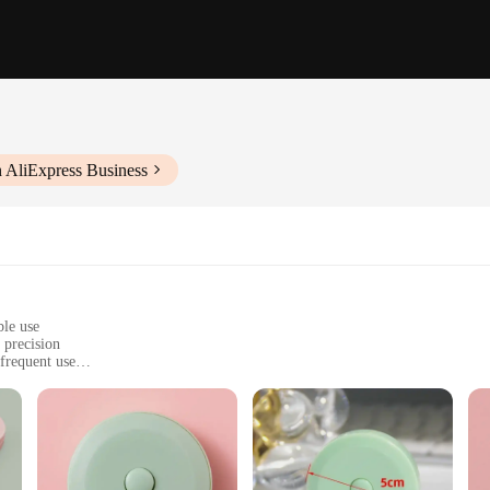
 AliExpress Business
ble use
 precision
frequent use
t, easy to carry
 easy storage
volved in construction, woodworking, or any other profession that requires ac
exibility and durability. The tape measure is designed to be used in a variety o