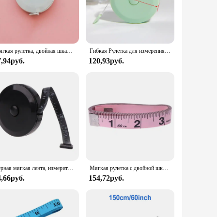
tweight design make it easy to carry around, and the
sure is an essential tool for achieving accurate measurements
Мягкая рулетка, двойная шкала, гибкая линейка для шитья тела для похудения, медицинское измерение тела, шитье, портной, ремесло
Гибкая Рулетка для измерения, 1,5/2 м, 60/79 дюймов
7,94руб.
120,93руб.
 to bend and twist without losing its shape, making it a
cements, making it a cost-effective choice for both wholesale
ts alike. Its durable construction, accurate measurements, and
Черная мягкая лента, измерительный диапазон 1,5 м для измерения тела, тканевая измерительная лента для врачей, двухсторонний
Мягкая рулетка с двойной шкалой для шитья тела, гибкая линейка для похудения, 60 дюймов
4,66руб.
154,72руб.