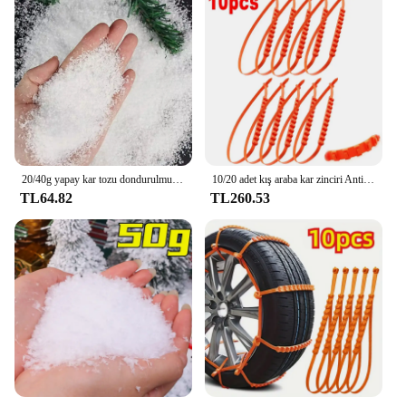
20/40g yapay kar tozu dondurulmuş parti kar kraliçe noel partisi süslemeleri kabarık sahte kar taneleri kış süslemeleri 1mm
10/20 adet kış araba kar zinciri Antiskid araba motosiklet açık kar lastiği acil Anti-Skid lastik zincirleri oto aksesuarları
TL64.82
TL260.53