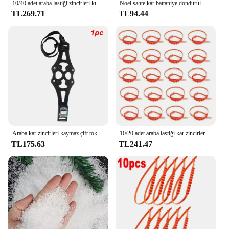
10/40 adet araba lastiği zincirleri kış kar kaymaz lastik kablo bağları otomatik açık kar lastiği lastik Anti patinaj zinciri acil durum aksesuarları
Noel sahte kar battaniye dondurulmuş parti beyaz kar kabarık Fiber doldurma sahte kar pamuklu battaniye ev noel dekorasyon
TL269.71
TL94.44
Araba kar zincirleri kaymaz çift toka TPU zincirler çamur buz karayolu güvenliği lastik kar yapış skid tekerlek zincirleri otomotiv aksesuarları
10/20 adet araba lastiği kar zincirleri kaymaz kış açık araba lastiği tekerlek zinciri acil çift oluklar kaymaz araba aksesuarları
TL175.63
TL241.47