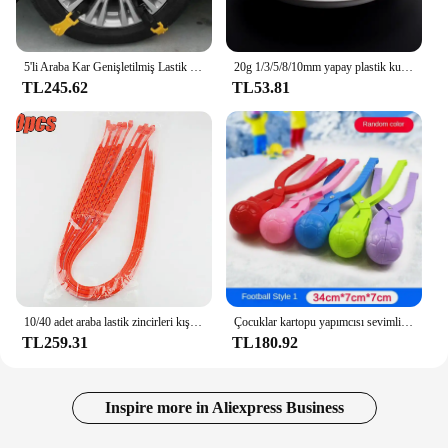
5'li Araba Kar Genişletilmiş Lastik Kaymaz Zincir Evrensel Tip Sığır Tendonu Kalınlaşmış
20g 1/3/5/8/10mm yapay plastik kuru kar tozu Xmas hediye ev partisi DIY sahne kaynağı noel dekorasyon X0105
TL245.62
TL53.81
10/40 adet araba lastik zincirleri kış kar anti-patinaj lastik kablo bağları oto açık kar lastiği lastik Anti patinaj zinciri acil aksesuarları
Çocuklar kartopu yapımcısı sevimli kartopu yapımcısı aracı kış açık top şekilli kar topu yapımcısı çocuklar ve yetişkinler için kar topu savaşır
TL259.31
TL180.92
Inspire more in Aliexpress Business