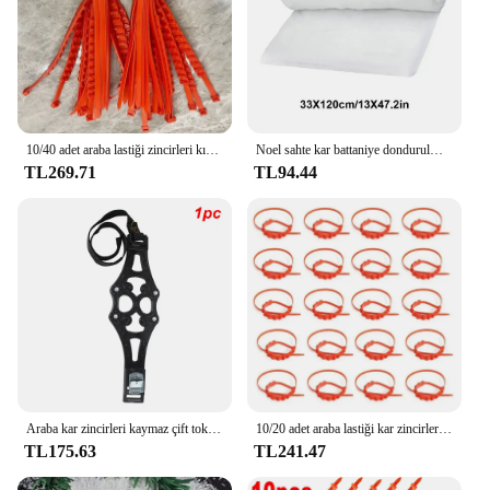
10/40 adet araba lastiği zincirleri kış kar kaymaz lastik kablo bağları otomatik açık kar lastiği lastik Anti patinaj zinciri acil durum aksesuarları
Noel sahte kar battaniye dondurulmuş parti beyaz kar kabarık Fiber doldurma sahte kar pamuklu battaniye ev noel dekorasyon
TL269.71
TL94.44
Araba kar zincirleri kaymaz çift toka TPU zincirler çamur buz karayolu güvenliği lastik kar yapış skid tekerlek zincirleri otomotiv aksesuarları
10/20 adet araba lastiği kar zincirleri kaymaz kış açık araba lastiği tekerlek zinciri acil çift oluklar kaymaz araba aksesuarları
TL175.63
TL241.47