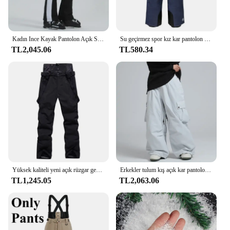
Kadın Ince Kayak Pantolon Açık Sıcak Su Geçirmez Kar Giysileri Kadın Yüksek Elastikiyet Kayak Pantolon 2025, Kış Alp Spor Pantolon
Su geçirmez spor kız kar pantolon sıcak erkek kayak pantolon kış açık çocuk tulum rüzgar dağ çocuklar tulum giysileri
TL2,045.06
TL580.34
Yüksek kaliteli yeni açık rüzgar geçirmez su geçirmez nefes çift katmanlı kış kayak pantolonu kar pantolon kayak snowboard pantolon Ma
Erkekler tulum kış açık kar pantolon kadın gevşek Snowboard su geçirmez rüzgar kayak pantolon sıcak kadın kayak giysileri giymek
TL1,245.05
TL2,063.06