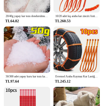
20/40g yapay kar tozu dondurulmuş parti kar kraliçe noel partisi süslemeleri kabarık sahte kar taneleri kış süslemeleri 1mm
10/20 adet kış araba kar zinciri Antiskid araba motosiklet açık kar lastiği acil Anti-Skid lastik zincirleri oto aksesuarları
TL64.82
TL260.53
50/300 adet yapay kuru kar tozu kabarık sahte kar taneleri polen DIY noel kış sahne kaynağı noel ağaç dekor
Evrensel Araba Kaymaz Kar Lastiği Zincirleri, Lastikleri Zarar Vermez, Sedan, SUV, Van, Kamyon için, Kış Karlı Yoluna Uygun
TL97.64
TL245.12