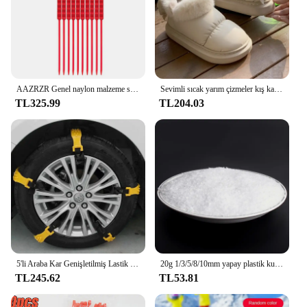
AAZRZR Genel naylon malzeme süper kavrama kar lastiği zinciri, lastik zinciri, SUVtire zinciri, kamyon kar zinciri
Sevimli sıcak yarım çizmeler kış kadın yay sıcaklık peluş yay pamuklu ayakkabılar 2024 yeni su geçirmez aşağı kumaş kısa varil kar botları
TL325.99
TL204.03
5'li Araba Kar Genişletilmiş Lastik Kaymaz Zincir Evrensel Tip Sığır Tendonu Kalınlaşmış
20g 1/3/5/8/10mm yapay plastik kuru kar tozu Xmas hediye ev partisi DIY sahne kaynağı noel dekorasyon X0105
TL245.62
TL53.81