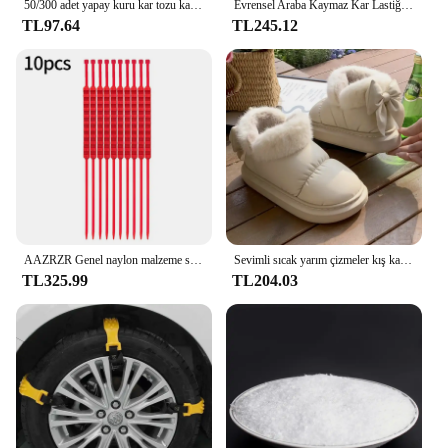
50/300 adet yapay kuru kar tozu kabarık sahte kar taneleri polen DIY noel kış sahne kaynağı noel ağaç dekor
Evrensel Araba Kaymaz Kar Lastiği Zincirleri, Lastikleri Zarar Vermez, Sedan, SUV, Van, Kamyon için, Kış Karlı Yoluna Uygun
TL97.64
TL245.12
AAZRZR Genel naylon malzeme süper kavrama kar lastiği zinciri, lastik zinciri, SUVtire zinciri, kamyon kar zinciri
Sevimli sıcak yarım çizmeler kış kadın yay sıcaklık peluş yay pamuklu ayakkabılar 2024 yeni su geçirmez aşağı kumaş kısa varil kar botları
TL325.99
TL204.03