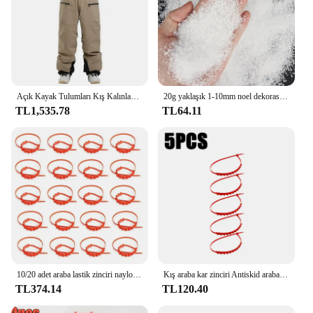
Açık Kayak Tulumları Kış Kalınlaşma Sıcak Yeni Erkek Kadın Gevşek Kayak Askısı Pantolon Kar Su Geçirmez Rüzgar Geçirmez Snowboard Pantolon
20g yaklaşık 1-10mm noel dekorasyon yapay plastik kuru kar tozu Xmas hediye ev partisi DIY sahne kaynağı Supply 105
TL1,535.78
TL64.11
10/20 adet araba lastik zinciri naylon lastik zinciri evrensel Suv kamyon oto lastik tekerlek kaymaz güvenlik zinciri ayarlanabilir kar için güvenli
Kış araba kar zinciri Antiskid araba motosiklet açık kar lastiği acil Anti-Skid lastik zincirleri oto aksesuarları
TL374.14
TL120.40