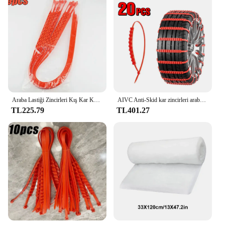
Araba Lastiği Zincirleri Kış Kar Kaymaz Lastik Kablo Bağları Otomatik Açık Kar Lastiği Lastik Anti Patinaj Zinciri Acil Durum Aksesuarları
AIVC Anti-Skid kar zincirleri araba motosikletler için kış ve kötü arazi tekerlekler kaymaz acil evrensel lokavt eserdir
TL225.79
TL401.27