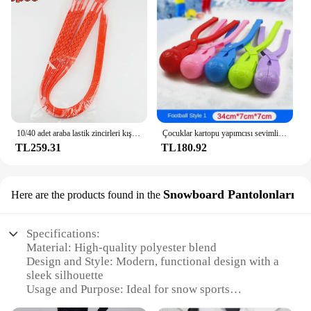
10/40 adet araba lastik zincirleri kış kar anti-patinaj lastik kablo bağları oto açık kar lastiği lastik Anti patinaj zinciri acil aksesuarları
Çocuklar kartopu yapımcısı sevimli kartopu yapımcısı aracı kış açık top şekilli kar topu yapımcısı çocuklar ve yetişkinler için kar topu savaşır
TL259.31
TL180.92
Snowboard Pantolonları
Here are the products found in the
Specifications:
Material: High-quality polyester blend
Design and Style: Modern, functional design with a
sleek silhouette
Usage and Purpose: Ideal for snow sports
enthusiasts, including snowboarding and skiing