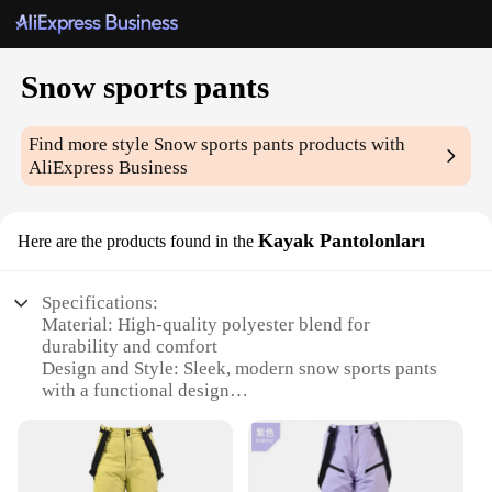
Snow sports pants
Find more style
Snow sports pants
products with
AliExpress Business
Kayak Pantolonları
Here are the products found in the
Specifications:
Material: High-quality polyester blend for
durability and comfort
Design and Style: Sleek, modern snow sports pants
with a functional design
Usage and Purpose: Ideal for snow sports
enthusiasts looking for versatile, high-performance
gear
Typical Adaptive Scenario: Suitable for a range of