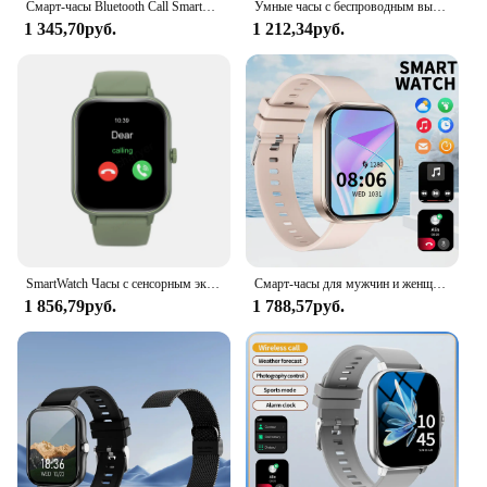
Смарт-часы Bluetooth Call Smartwatch с сенсорным циферблатом для Android Музыка Фитнес-трекер Спортивные часы
Умные часы с беспроводным вызовом/циферблатом, спортивный режим, напоминание о вызове и фитнес-мониторинг вызова для iPhone/Android
1 345,70руб.
1 212,34руб.
SmartWatch Часы с сенсорным экраном Спортивные беспроводные вызовы/циферблат Фитнес-трекер Смарт-часы Сидячий напоминание Шагомер
Смарт-часы для мужчин и женщин, многофункциональные умные часы с подключением через Bluetooth, телефон, музыка, фитнес, спортивный браслет, монитор сна, женский
1 856,79руб.
1 788,57руб.