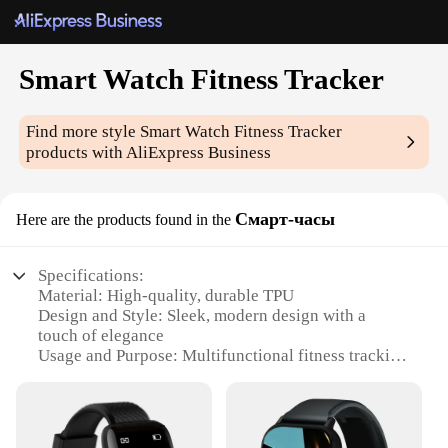
Smart Watch Fitness Tracker
Find more style
Smart Watch Fitness Tracker
products with AliExpress Business
Смарт-часы
Here are the products found in the
Specifications:
Material: High-quality, durable TPU
Design and Style: Sleek, modern design with a
touch of elegance
Usage and Purpose: Multifunctional fitness tracking
and smart notifications
Performance and Property: Advanced sensors for
accurate tracking
Parts and Accessories: Includes a comfortable,