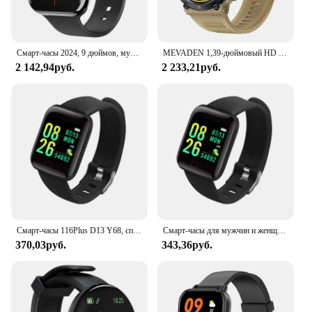
Смарт-часы 2024, 9 дюймов, мужские, с функцией измерения температуры тела
MEVADEN 1,39-дюймовый HD Bluetooth Call Smart Watch Мужской спортивный фитнес-трекер монитор сердца 400 мАч Smartwatch для Android IOS MD56
2 142,94руб.
2 233,21руб.
Смарт-часы 116Plus D13 Y68, спортивный браслет, монитор для бега, фитнеса, трек, пульсометр, напоминание о сообщениях, мужские умные часы, женские часы
Смарт-часы для мужчин и женщин, наручные Смарт-часы, фитнес-монитор, браслет, подарок на день рождения, электронные часы для Xiaomi Huawei
370,03руб.
343,36руб.