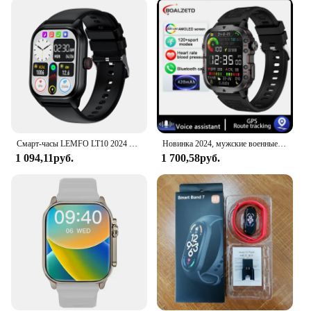
fitness tracker; it's a smart device that integrates
seamlessly with your life. With its smart
notifications feature, you can stay connected
without having to constantly check your phone.
Receive calls, texts, and social media updates
directly on your wrist, ensuring you never miss an
important message. The watch also supports various
apps, allowing you to control your music, camera,
and more, all from the convenience of your wrist.
Смарт-часы LEMFO LT10 2024 дюйма Android Bluetooth сенсорный циферблат
Новинка 2024, мужские военные Смарт-часы Xiaomi, IP68, 5ATM, уличный спортивный фитнес-трекер, монитор здоровья, 1,96 дюйма, BT Смарт-часы с вызовом
**Designed for the Active Lifestyle**
1 094,11руб.
1 700,58руб.
The Smart Watch Fitness Tracker is not just about
technology; it's about design. Its sleek, modern
aesthetic complements any style, while the
comfortable, adjustable wristband ensures a perfect
fit for all wrist sizes. The lightweight design makes
it ideal for all-day wear, whether you're hitting the
gym or running errands. The watch is designed to
withstand the rigors of an active lifestyle, making it
a reliable partner for all your adventures.