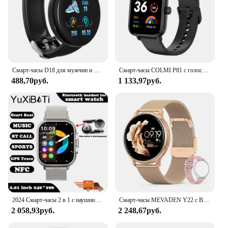
Смарт-часы D18 для мужчин и женщин, водонепроницаемые цифровые спортивные фитнес-трекер с функцией измерения артериального давления для apple Watch band
Смарт-часы COLMI P81 с голосовым вызовом, 1,9 дюйма, 24 часа, мониторинг здоровья
488,70руб.
1 133,97руб.
2024 Смарт-часы 2 в 1 с наушниками Смарт-часы Bluetooth Вызов Мужские часы GPS-трек Монитор сердечного ритма Воспроизведение музыки SmartWatch
Смарт-часы MEVADEN Y22 с Bluetooth, фитнес-трекером и Пульсометром
2 058,93руб.
2 248,67руб.