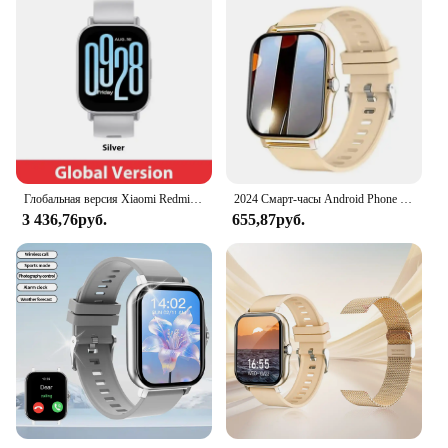
Глобальная версия Xiaomi Redmi Watch 5 Active 2-дюймовый дисплей До 18 дней автономной работы 140+ режимов тренировок Bluetooth-вызовы 5ATM
2024 Смарт-часы Android Phone 1,44 дюйма цветной экран Bluetooth Вызов мониторинг уровня кислорода в крови/давления Смарт-часы для женщин и мужчин
3 436,76руб.
655,87руб.