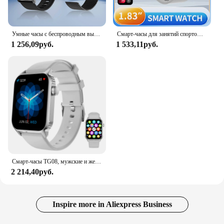
Умные часы с беспроводным вызовом/циферблатом, мультиспортивный режим, напоминание о вызове, фитнес-мониторинг для iPhone/Android
Смарт-часы для занятий спортом на открытом воздухе, беспроводной звонок, напоминание о информации, многофункциональные спортивные часы для мужчин и женщин.
1 256,09руб.
1 533,11руб.
Смарт-часы TG08, мужские и женские Смарт-часы 1,85 дюйма (ответ/совершение вызова), фитнес-трекер с 100 + спортивными режимами, водонепроницаемые часы.
2 214,40руб.
Inspire more in Aliexpress Business