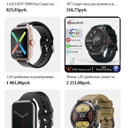
LAXASFIT T900Ultra Смарт-часы Bluetooth Talk Smartwatch Оповещение о сообщении Монитор сердечного ритма Спортивные часы для Android IOS Мужчины Женщины
M7 Смарт-часы для мужчин и женщин Фитнес-трекер Часы Монитор сердечного ритма и артериального давления Смарт-часы Спортивные водонепроницаемые часы Смарт-браслет
825,93руб.
316,75руб.
1,83-дюймовые водонепроницаемые умные часы с уведомлением на вызов, мониторинг сна, спортивные шагомеры, оповещения о информации для iPhone Android
Новые 1,85-дюймовые умные часы Ultra HD с GPS-треком, Bluetooth-звонком, 710 мАч, большой аккумулятор, спортивные умные часы для фитнеса для Huawei Xiaomi
1 061,86руб.
2 251,00руб.