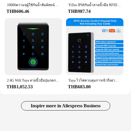
10000ความจุผู้ใช้กันน้ำสัมผัสหน้าจอ RFID Keyfob Dual ความถี่คีย์ NFC ID IC การ์ดปลดล็อค
YiToo IP68กันน้ำลายนิ้วมือ RFID ปุ่มกดหน้าจอสัมผัส Biometric Standalone Access Control ระบบกลางแจ้ง
THB606.46
THB987.74
2.4G Wifi Tuya ลายนิ้วมือปุ่มกดกลางแจ้ง 125 Khz RFID Reader Touch Backlight ประตูล็อคเปิดกันน้ํา
Tuya ไวไฟควบคุมการเข้าถึงผ่านแอปกันน้ำได้, เครื่องอ่านคีย์บอร์ด RFID แบล็คไลท์แบบสัมผัสที่เปิดประตู WG26สัญญาณเตือน
THB1,052.53
THB683.00
Inspire more in Aliexpress Business