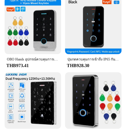
OBO Hands อุปกรณ์ควบคุมการเข้าถึงลายนิ้วมือแบบสแตนด์อโลนบลูทูธแอป Tuya 13.56MHz แผงควบคุม RFID ที่เปิดประตูแบบสัมผัสกันน้ำ
ปุ่มกดควบคุมการเข้าถึง IP65 กันน้ําลายนิ้วมือ Biometric หน้าจอสัมผัส Access Controller NFC บลูทูธ Tuya App RFID IC M1
THB973.41
THB928.30