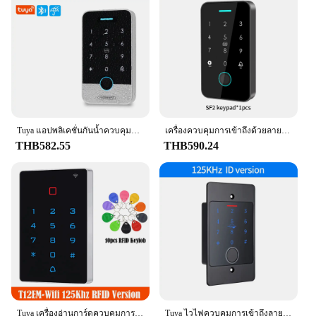
display for clear identification
Parts and Accessories: Includes all necessary
components for installation
Applicable People: Ideal for homeowners seeking
smart, convenient garage access
Features:
|Wholesale|Vendors|
**Enhanced Security and Convenience**
Tuya แอปพลิเคชั่นกันน้ำควบคุมการเข้าถึงลายนิ้วมือคีย์บอร์ด RFID แบบสแตนด์อโลนระบบเปิดประตู13.56MHz
เครื่องควบคุมการเข้าถึงด้วยลายนิ้วมือกลางแจ้งระบบ NFC 125Hz + 13.56MHz ระบบ RFID แบบคู่ IP67ที่เปิดประตูชีวมาตรพร้อมเกตเวย์
The Smart Garage Video Keypad is a cutting-edge
THB582.55
THB590.24
access control solution designed to elevate the
security and convenience of your home. With its
sleek, modern design and a touch screen interface,
this keypad offers an intuitive user experience that
is both stylish and functional. The high-resolution
video display ensures that you can clearly identify
visitors before granting access, providing an added
layer of security for your garage. The durable,
weather-resistant plastic construction ensures that
the keypad can withstand the elements, making it a
reliable choice for any home environment.
Tuya เครื่องอ่านการ์ดควบคุมการเข้าถึงผ่านแอป RFID 2000ผู้ใช้ EM 125กิโลเฮิรตซ์หรือ IC แบบสแตนด์อโลนสำหรับระบบควบคุมการเข้าถึง
Tuya ไวไฟควบคุมการเข้าถึงลายนิ้วมือแบบสแตนด์อโลนปุ่มกดโลหะกันน้ำที่เปิดการติดตั้งแบบฝังเครื่องอ่าน + กล่อง M70