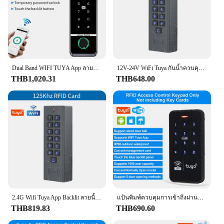
Dual Band WIFI TUYA App ลายนิ้วมือ Access Controller ปุ่มกด IP66 กันน้ํา RFID IC Card แบบสแตนด์อโลนระบบควบคุมประตู
12V-24V WiFi Tuya กันน้ำควบคุมการเข้าถึงแป้นพิมพ์ Ota ระบบควบคุมประตูแป้นพิมพ์ RFID WG26-44ที่เปิดประตู56 58รีโมทแอป
THB1,020.31
THB648.00
2.4G Wifi Tuya App Backlit ลายนิ้วมือปุ่มกด IP66 กันน้ําแบบสแตนด์อโลน RFID 125kHZ 13.56Mhz Card Reader WG26 34
แป้นพิมพ์ควบคุมการเข้าถึงผ่านแอป WiFi Tuya กันน้ำ13.56MHz คีย์บอร์ดการ์ด RFID เครื่องควบคุมการเข้าถึงหน้าจอสัมผัสระบบปลดล็อคจากระยะไกล
THB819.83
THB690.60