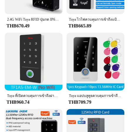
properly identified. The keypad's versatility extends
to its compatibility with various garage door types,
making it a go-to choice for a wide range of users.
2.4G WiFi Tuya RFID ปุ่มกด IP66กันน้ำ backlit TOUCH 125 kht EM เครื่องอ่านการ์ดสำหรับระบบควบคุมการเข้าถึง WG 26บิต
Tuya ไวไฟควบคุมการเข้าถึงแป้นพิมพ์ IP68กันน้ำเครื่องควบคุมการเข้าถึงคีย์บอร์ด RFID รีโมทแอประบบที่เปิดประตูกลางแจ้ง
With its sleek design and user-friendly features, the
THB670.49
THB665.89
Smart Garage Video Keypad is a must-have for
anyone looking to upgrade their garage access
control system.
Tuya ที่เปิดควบคุมการเข้าถึงผ่านแอประบบ WiFi ที่เปิดประตูอิเล็กทรอนิกส์แป้นพิมพ์ล็อคประตูไฟฟ้าดิจิทัล125กิโลเฮิรตซ์เครื่องอ่าน RFID เอาต์พุตแบบไร้สาย
Tuya แอปบลูทูธควบคุมการเข้าถึงลายนิ้วมือแบบสแตนด์อโลนโลหะ13.56เมตรคีย์บอร์ด RFID ปุ่มกดแบบสัมผัสกันน้ำที่เปิดประตู
THB960.74
THB709.79