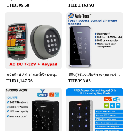
**Effortless Installation and Integration**
THB309.68
THB1,163.93
The Smart Garage Video Keypad is not just about
style and security; it's also about ease of installation
and integration with your existing smart home
system. The set includes all necessary components,
making the installation process straightforward for
both DIY enthusiasts and professional installers.
Once installed, the keypad seamlessly connects with
your smart home ecosystem, allowing you to
manage access to your garage from anywhere using
your smartphone or tablet. Whether you're a
homeowner looking to simplify your life or a
vendor seeking a reliable product to offer your
แป้นพิมพ์ไร้สายโลหะที่เปิดประตูโรงรถอัจฉริยะ WIFI รหัสกลิ้งตัวรับ433MHz พร้อมสวิตช์และตัวส่ง24V 12V 220V 2CH
1000ผู้ใช้แป้นพิมพ์ควบคุมการเข้าถึง NFC กันน้ำ Backlight หน้าจอสัมผัส125Hz + 13.56MHz RFID บัตรใกล้ชิดเครื่องอ่านรหัสผ่าน
customers, the Smart Garage Video Keypad is the
THB1,147.76
THB393.83
perfect solution.
**Versatile and User-Friendly**
This keypad isn't just for residential use; it's also an
excellent choice for commercial applications such
as office buildings or warehouses. The user-friendly
interface makes it easy for visitors to access your
garage, while the video display ensures that they are