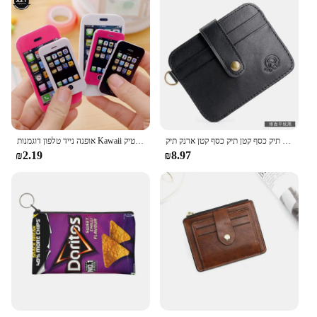
גברים ארנק עור אמיתי רזה ארנק קטן תיק כסף מיני תיק כסף קטן תיק כסף קטן ארנק תיק
אופנה נייד טלפון דוגמנות Kawaii מחק תלמיד כתיבה יצירתית מתנה קטנה ילד ילדה בית ספר ציוד לילדים מסטיק
₪2.19
₪8.97