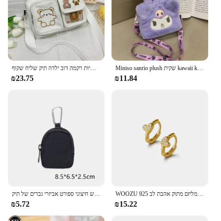
Miniso sanrio plush שקית kawaii kuromi cinnamoroll מלודיה קריקטורה אנימה תיק קרובת תיק אחסון
תיק בד קטן תיק כתף יפני נשים חמוד מצחיק אישיות רקמה דוב ילדה תיק שליח שקוף
₪23.75
₪11.84
WOOZU 925 סטרלינג כסף תוספות מינימליזם מתוק אהבת לב CZ זירקון עגילי חישוק לנשים ילדה קטן אוזן אבזם תכשיטים מתנה
טקטי ארנק פאוץ קטן נייד מטבע מפתח כיס להאנט מותניים עם קליפ חדש חיצוני ספורט אביזרי גברים של תיק EDC ארנק
₪5.72
₪15.22