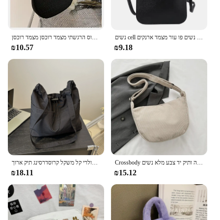
נשים cell תיק כתף שקוף מחזיקי ילדה תיק יד בנות נשים פו עור מצמד ארנקים
אופנה וינטג תיקי יד לנשים התחתון תיק נשים תחתון קוריאני מזדמנים מוצק כופתאות תיק אבן דפוס הרגשתי מצמד רוכסן מצמד רוכסן
₪10.57
₪9.18
Crossbody תיקים לנשים נשים קיבולת גדולה תיק כתף תיק אופנה ותיק יד צבע מלא נשים
גדול קיבולת רב תכליתי תיק עבור נשים קיץ פופולרי קל משקל קרוסדרסינג תיק ארוך
₪18.11
₪15.12