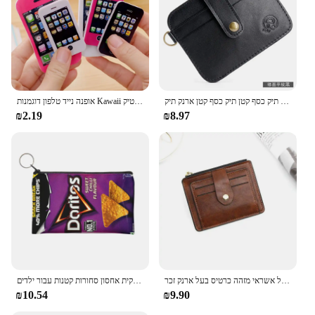
this crossbody bag is the perfect companion for
your on-the-go lifestyle.
גברים ארנק עור אמיתי רזה ארנק קטן תיק כסף מיני תיק כסף קטן תיק כסף קטן ארנק תיק
אופנה נייד טלפון דוגמנות Kawaii מחק תלמיד כתיבה יצירתית מתנה קטנה ילד ילדה בית ספר ציוד לילדים מסטיק
₪2.19
₪8.97
יוקרה קטן גברים של אשראי מזהה כרטיס בעל ארנק זכר Slim עור ארנק עם מטבע כיס מותג מעצב ארנק עבור גברים נשים
ארנק מטבע צ 'יפס יוניסקס, ארנק מטבע קטן עבור נשים קוסמטיקה, שקית אחסון סחורות קטנות עבור ילדים
₪10.54
₪9.90