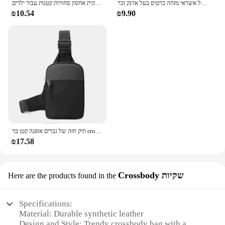
יוקרה קטן גברים של אשראי מזהה כרטיס בעל ארנק זכר Slim עור ארנק עם מטבע כיס מותג מעצב ארנק עבור גברים נשים
ארנק מטבע צ 'יפס יוניסקס, ארנק מטבע קטן עבור נשים קוסמטיקה, שקית אחסון סחורות קטנות עבור ילדים
₪10.54
₪9.90
תיק חזה של גברים אופנה קטן בד crossbody תיקים לגבר מיני בד sling ספורט לחצות טלפון זכר
₪17.58
Crossbody שקיות
Here are the products found in the
Specifications:
Material: Durable synthetic leather
Design and Style: Trendy crossbody bag with a