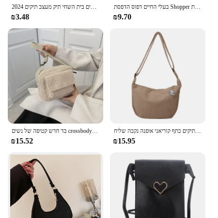
בעלי החיים דפוס הדפסת Shopper תיק לאישה כתף השחי תיק בציר גבירותיי קטן ארנק ניילון תיקי אופנה כיכר שקיות
2024 מזדמן תיק אחד בגודל של תיק כתף נשים בית השחי תיק מעצב תיקים partsos para mujer
₪3.48
₪9.70
אופנה נשים בד תיקים כתף קוריאני אופנה נקבה שליח crossbody בד מלא תיק עבור ילדה סטודנטים קורדרווי בד מוצק
בד חדש קטיפה של נשים crossbody תיק אופנה קטן טלאים צמר פרווה חורף תיק עיצוב נשים
₪15.52
₪15.95