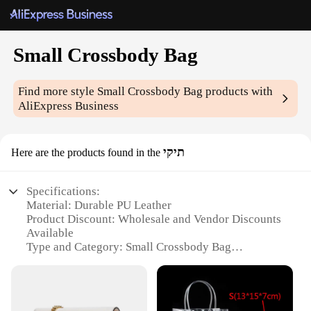
Small Crossbody Bag
Find more style
Small Crossbody Bag
products with
AliExpress Business
תיקי
Here are the products found in the
Specifications:
Material: Durable PU Leather
Product Discount: Wholesale and Vendor Discounts
Available
Type and Category: Small Crossbody Bag
Design and Style: Fashionable and Functional
Usage and Purpose: Versatile for Daily Use
Shape or Size or Weight or Quantity: Compact and
Lightweight