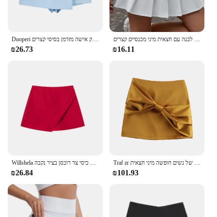
חצאיות טניס חצאית סקוורט לנשים גולף ללבוש חצאית טניס שחורה לבנה עם חצאית מיני מכנסיים קצרים
Duoperi נשים אופנה פשוט חצאית אסימטרי אישה שיק אישה מזדמן בסיסי קצרים
₪26.73
₪16.11
Traf zr הבציר וינטג אלגנטי של נשים חופשה מיני חצאית y2k סאטן באמצע החלקה עם רוכסן מוסתר בתוך תפר ו קשת זהב
Willshela נשים אופנה קצרים סימטריים חצאיות גבוהה מותן חזרה כיסי צד רוכסן בציר נקבה Skort מוצק
₪26.84
₪101.93