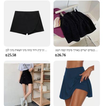
but also other sports and outdoor activities.
Whether it's a casual practice session or a
competitive match, the Skort Girls Tennis is
designed to keep girls comfortable and confident in
their game.
נשים מותן גבוה רטרו קוגרורי מכנסיים ישרים באורך סיבתי קפה וינטג 'rupas מנגינות נשים גותים מכנסיים
צעיף נשים גולגולת חום מותניים גבוה חצאית מיני קיץ ורוד כהה מיני חצאית מיני לבן
₪25.58
₪26.76