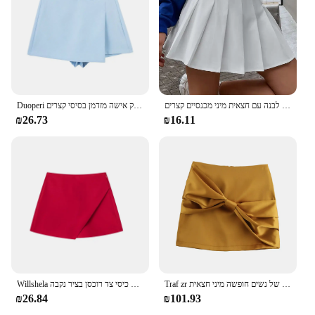
חצאיות טניס חצאית סקוורט לנשים גולף ללבוש חצאית טניס שחורה לבנה עם חצאית מיני מכנסיים קצרים
Duoperi נשים אופנה פשוט חצאית אסימטרי אישה שיק אישה מזדמן בסיסי קצרים
₪26.73
₪16.11
Traf zr הבציר וינטג אלגנטי של נשים חופשה מיני חצאית y2k סאטן באמצע החלקה עם רוכסן מוסתר בתוך תפר ו קשת זהב
Willshela נשים אופנה קצרים סימטריים חצאיות גבוהה מותן חזרה כיסי צד רוכסן בציר נקבה Skort מוצק
₪26.84
₪101.93