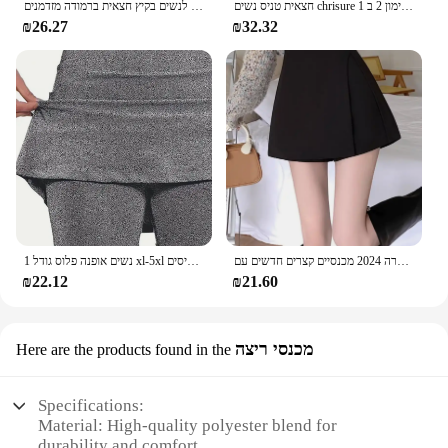
חצאית טניס נשים chrisure עם כיסים קרוסאובר גבוה מותניים גולף ספורט ריצה חצאיות אימון 2 ב 1
צעיף מיני חצאית שחורה נשים נשים חצאית אסימטרי לנשים בגזרה אסימטרי לנשים בקיץ חצאית ברמודה מזדמנים
₪26.27
₪32.32
חצאית שחורה לא סדירה שחורה בעונת האביב של אישה קצרה 2024 מכנסיים קצרים חדשים עם wasted ראש חצאית
נשים אופנה פלוס גודל 1 xl-5xl חצאיות מכנסיים קצרים נשים בתוספת גודל בינוני ספורט מתיחה בינוני ספורט גולף עם כיסים
₪22.12
₪21.60
מכנסי ריצה
Here are the products found in the
Specifications:
Material: High-quality polyester blend for
durability and comfort