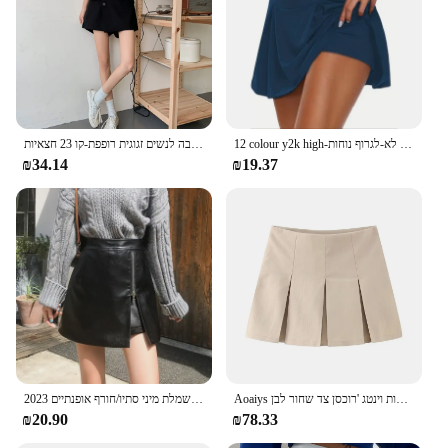
12 colour y2k high-מותניים שיפוע בד מתיחה לנשימה עבור כל העונה ספורט אופנה לא-לגרוף נוחות
מכנסי קיץ חדשים מזדמנים קצרים של רגל רחבה לנשים זגוגית רופפת-קו 23 חצאיות
₪34.14
₪19.37
Aoaiys קפלים חצאיות נשים מותן גבוהה חצאית מיני חצאיות מרופדות וינטג 'רוכסן צד שחור לבן
2023 אלגנטי של שמלת מיני סתיו/חורף אופנתיים ziplimming נשים אופנתיות חצאית עור pu
₪20.90
₪78.33