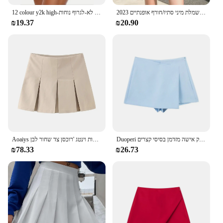
2023 אלגנטי של שמלת מיני סתיו/חורף אופנתיים ziplimming נשים אופנתיות חצאית עור pu
12 colour y2k high-מותניים שיפוע בד מתיחה לנשימה עבור כל העונה ספורט אופנה לא-לגרוף נוחות
₪19.37
₪20.90
Duoperi נשים אופנה פשוט חצאית אסימטרי אישה שיק אישה מזדמן בסיסי קצרים
Aoaiys קפלים חצאיות נשים מותן גבוהה חצאית מיני חצאיות מרופדות וינטג 'רוכסן צד שחור לבן
₪78.33
₪26.73