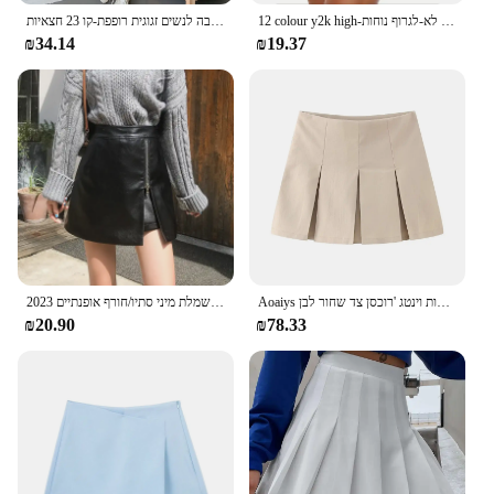
12 colour y2k high-מותניים שיפוע בד מתיחה לנשימה עבור כל העונה ספורט אופנה לא-לגרוף נוחות
מכנסי קיץ חדשים מזדמנים קצרים של רגל רחבה לנשים זגוגית רופפת-קו 23 חצאיות
₪34.14
₪19.37
Aoaiys קפלים חצאיות נשים מותן גבוהה חצאית מיני חצאיות מרופדות וינטג 'רוכסן צד שחור לבן
2023 אלגנטי של שמלת מיני סתיו/חורף אופנתיים ziplimming נשים אופנתיות חצאית עור pu
₪20.90
₪78.33