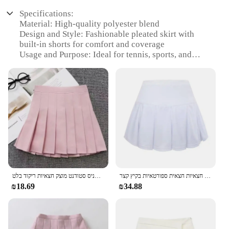
Specifications:
Material: High-quality polyester blend
Design and Style: Fashionable pleated skirt with
built-in shorts for comfort and coverage
Usage and Purpose: Ideal for tennis, sports, and
active play
Typical Adaptive Scenario: Perfect for girls
participating in sports and outdoor activities
Shape or Size or Weight or Quantity: Available in
multiple sizes to fit girls of various ages and body
types
Performance and Property: Moisture-wicking fabric
to keep girls dry during play
Features:
|Wholesale|Vendors|
חצאית ילדים בנות ספורט עם מכנסי טניס גולף בדמינטון גולף שיפוע חצאיות חצאיות חצאית ספורטאיות בקיץ קצר
בנות חדשות ילדים הודפות חצאיות מיני חצאיות מותן גבוהה עם בטיחות פנימית מכנסי טניס סטודנט טניס סטודנט מוצק חצאיות ריקוד בלט
₪18.69
₪34.88
**Comfort and Versatility**
The Skort Girls Tennis is a perfect blend of style
and functionality, designed to cater to the active
lifestyle of young tennis enthusiasts. The skirt's
pleated design adds a touch of elegance, while the