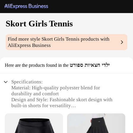
Skort Girls Tennis
Find more style
Skort Girls Tennis
products with
AliExpress Business
ילדי חצאיות ספורט
Here are the products found in the
Specifications:
Material: High-quality polyester blend for
durability and comfort
Design and Style: Fashionable skort design with
built-in shorts for versatility
Usage and Purpose: Ideal for tennis, sports, and
active play
Performance and Property: Moisture-wicking fabric
to keep you dry during intense matches