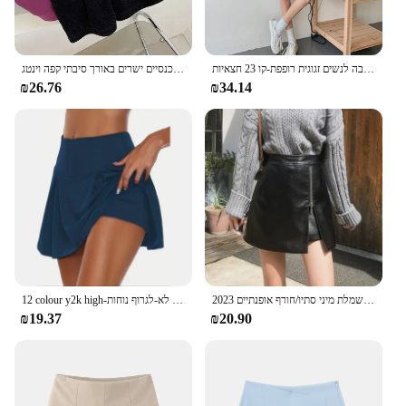
מכנסי קיץ חדשים מזדמנים קצרים של רגל רחבה לנשים זגוגית רופפת-קו 23 חצאיות
נשים מותן גבוה רטרו קוגרורי מכנסיים ישרים באורך סיבתי קפה וינטג 'rupas מנגינות נשים גותים מכנסיים
₪26.76
₪34.14
2023 אלגנטי של שמלת מיני סתיו/חורף אופנתיים ziplimming נשים אופנתיות חצאית עור pu
12 colour y2k high-מותניים שיפוע בד מתיחה לנשימה עבור כל העונה ספורט אופנה לא-לגרוף נוחות
₪19.37
₪20.90