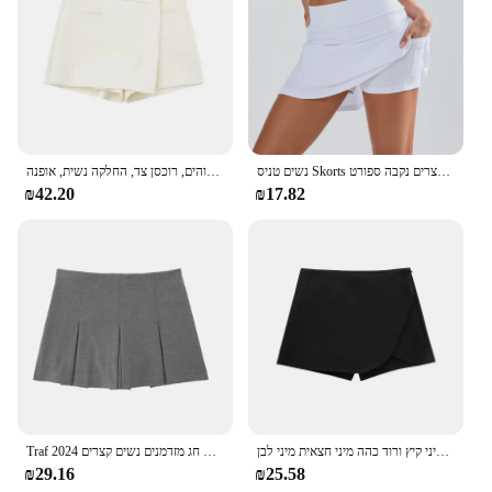
stylish appearance ensures that girls can look their
best while engaging in any activity. With the skort's
availability as a wholesale product, vendors and
suppliers can offer this high-quality, functional, and
fashionable item to their customers.
נשים טניס Skorts ספורט ספורט יוגה מכנסי חצאית מוצק צבע אנטי חשיפה כושר גבוה מותניים מכנסיים קצרים נקבה ספורט
אסימטרי חצאיות של נשים קצרים, המותניים גבוהים, רוכסן צד, החלקה נשית, אופנה
₪42.20
₪17.82
צעיף נשים גולגולת חום מותניים גבוה חצאית מיני קיץ ורוד כהה מיני חצאית מיני לבן
Traf 2024 מכנסי חצאית מפולים לנשים מותן גבוהה מיני מכנסיים קצרים נשים בקיץ בסיסי החלקה על נשים חג מזדמנים נשים קצרים
₪29.16
₪25.58