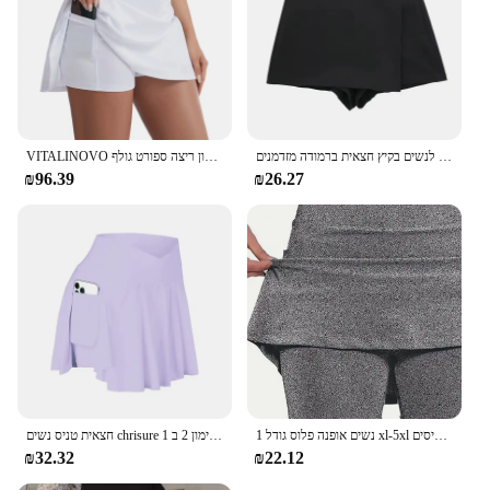
צעיף מיני חצאית שחורה נשים נשים חצאית אסימטרי לנשים בגזרה אסימטרי לנשים בקיץ חצאית ברמודה מזדמנים
VITALINOVO קפלים טניס חצאית עבור נשים עם מכנסיים קצרים 3 כיסים גבוהה מותן נשים של אימון ריצה ספורט גולף Skorts חצאיות
₪96.39
₪26.27
נשים אופנה פלוס גודל 1 xl-5xl חצאיות מכנסיים קצרים נשים בתוספת גודל בינוני ספורט מתיחה בינוני ספורט גולף עם כיסים
חצאית טניס נשים chrisure עם כיסים קרוסאובר גבוה מותניים גולף ספורט ריצה חצאיות אימון 2 ב 1
₪32.32
₪22.12