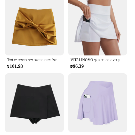
VITALINOVO קפלים טניס חצאית עבור נשים עם מכנסיים קצרים 3 כיסים גבוהה מותן נשים של אימון ריצה ספורט גולף Skorts חצאיות
Traf zr הבציר וינטג אלגנטי של נשים חופשה מיני חצאית y2k סאטן באמצע החלקה עם רוכסן מוסתר בתוך תפר ו קשת זהב
₪101.93
₪96.39