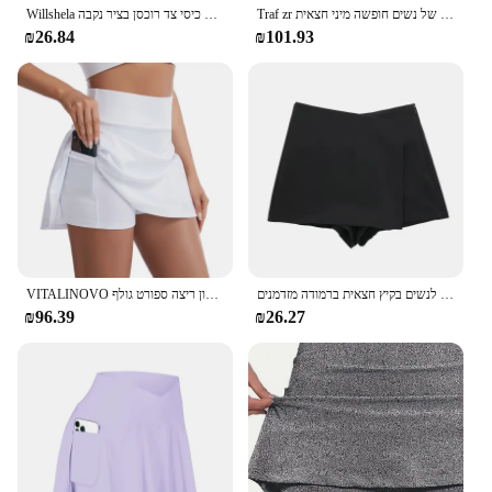
Traf zr הבציר וינטג אלגנטי של נשים חופשה מיני חצאית y2k סאטן באמצע החלקה עם רוכסן מוסתר בתוך תפר ו קשת זהב
Willshela נשים אופנה קצרים סימטריים חצאיות גבוהה מותן חזרה כיסי צד רוכסן בציר נקבה Skort מוצק
₪26.84
₪101.93
צעיף מיני חצאית שחורה נשים נשים חצאית אסימטרי לנשים בגזרה אסימטרי לנשים בקיץ חצאית ברמודה מזדמנים
VITALINOVO קפלים טניס חצאית עבור נשים עם מכנסיים קצרים 3 כיסים גבוהה מותן נשים של אימון ריצה ספורט גולף Skorts חצאיות
₪96.39
₪26.27