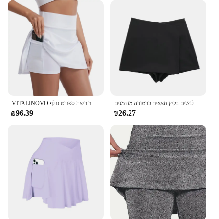
צעיף מיני חצאית שחורה נשים נשים חצאית אסימטרי לנשים בגזרה אסימטרי לנשים בקיץ חצאית ברמודה מזדמנים
VITALINOVO קפלים טניס חצאית עבור נשים עם מכנסיים קצרים 3 כיסים גבוהה מותן נשים של אימון ריצה ספורט גולף Skorts חצאיות
₪96.39
₪26.27