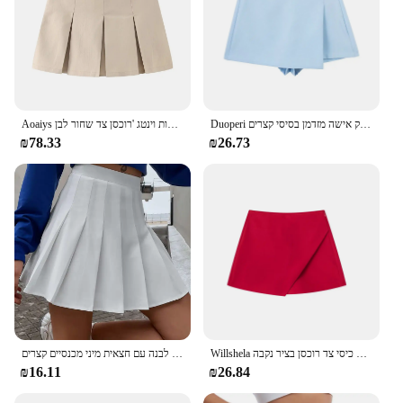
Duoperi נשים אופנה פשוט חצאית אסימטרי אישה שיק אישה מזדמן בסיסי קצרים
Aoaiys קפלים חצאיות נשים מותן גבוהה חצאית מיני חצאיות מרופדות וינטג 'רוכסן צד שחור לבן
₪78.33
₪26.73
Willshela נשים אופנה קצרים סימטריים חצאיות גבוהה מותן חזרה כיסי צד רוכסן בציר נקבה Skort מוצק
חצאיות טניס חצאית סקוורט לנשים גולף ללבוש חצאית טניס שחורה לבנה עם חצאית מיני מכנסיים קצרים
₪16.11
₪26.84