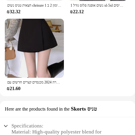
נשים אופנה פלוס גודל 1 xl-5xl חצאיות מכנסיים קצרים נשים בתוספת גודל בינוני ספורט מתיחה בינוני ספורט גולף עם כיסים
חצאית טניס נשים chrisure עם כיסים קרוסאובר גבוה מותניים גולף ספורט ריצה חצאיות אימון 2 ב 1
₪32.32
₪22.12
חצאית שחורה לא סדירה שחורה בעונת האביב של אישה קצרה 2024 מכנסיים קצרים חדשים עם wasted ראש חצאית
₪21.60
Skorts טניס
Here are the products found in the
Specifications:
Material: High-quality polyester blend for