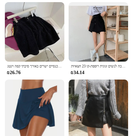
מכנסי קיץ חדשים מזדמנים קצרים של רגל רחבה לנשים זגוגית רופפת-קו 23 חצאיות
נשים מותן גבוה רטרו קוגרורי מכנסיים ישרים באורך סיבתי קפה וינטג 'rupas מנגינות נשים גותים מכנסיים
₪26.76
₪34.14