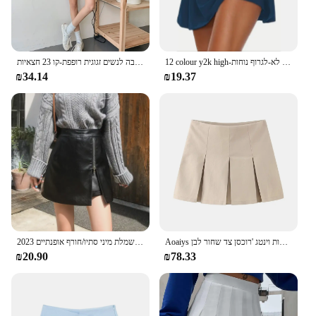
12 colour y2k high-מותניים שיפוע בד מתיחה לנשימה עבור כל העונה ספורט אופנה לא-לגרוף נוחות
מכנסי קיץ חדשים מזדמנים קצרים של רגל רחבה לנשים זגוגית רופפת-קו 23 חצאיות
₪34.14
₪19.37
Aoaiys קפלים חצאיות נשים מותן גבוהה חצאית מיני חצאיות מרופדות וינטג 'רוכסן צד שחור לבן
2023 אלגנטי של שמלת מיני סתיו/חורף אופנתיים ziplimming נשים אופנתיות חצאית עור pu
₪20.90
₪78.33