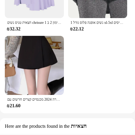
נשים אופנה פלוס גודל 1 xl-5xl חצאיות מכנסיים קצרים נשים בתוספת גודל בינוני ספורט מתיחה בינוני ספורט גולף עם כיסים
חצאית טניס נשים chrisure עם כיסים קרוסאובר גבוה מותניים גולף ספורט ריצה חצאיות אימון 2 ב 1
₪32.32
₪22.12
חצאית שחורה לא סדירה שחורה בעונת האביב של אישה קצרה 2024 מכנסיים קצרים חדשים עם wasted ראש חצאית
₪21.60
חצאיות
Here are the products found in the