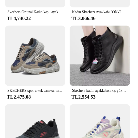
Skechers Orijinal Kadın koşu ayakkabıları Deri Dantel Up Açık Ayakkabı Antiskid Spor Tenis Hafif Kadın yürüyüş ayakkabısı
Kadın Skechers Ayakkabı "ON-THE-GO JOY" Kar Botları, Yumuşak ve Rahat, Şık ve Sıcak Kadın Kar Botları
TL4,740.22
TL3,066.46
SKECHERS spor erkek canavar moda Retro açık düşük üst spor ayakkabı kaymaz yumuşak rahat nefes tenis masculino
Skechers kadın ayakkabısı kış yüksek top spor ayakkabı polar astarlı sıcak baba ayakkabı retro rahat ayakkabılar
TL2,475.08
TL2,554.53