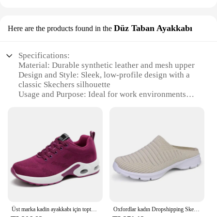
Düz Taban Ayakkabı
Here are the products found in the
Specifications:
Material: Durable synthetic leather and mesh upper
Design and Style: Sleek, low-profile design with a
classic Skechers silhouette
Usage and Purpose: Ideal for work environments
requiring slip-resistant footwear
Typical Adaptive Scenario: Suitable for both indoor
and outdoor work environments
Shape or Size or Weight or Quantity: Available in
standard sizes with a lightweight construction
Performance and Property: Designed with a shock-
absorbing midsole for all-day comfort
Features:
**Comfort and Durability**
The Skechers Work Sneakers are crafted with a
Üst marka kadin ayakkabı için toptan satış bez ayakkabılar tasarımcı olmayan rahat deri bayan tenis Boy Skechers kadınlar Sneakers tenis
Oxfordlar kadın Dropshipping Skechers kadınlar Sneakers yükseklik artar kadın spor ayakkabı Yoga kadın kanvas ayakkabılar tenis
combination of durable synthetic leather and