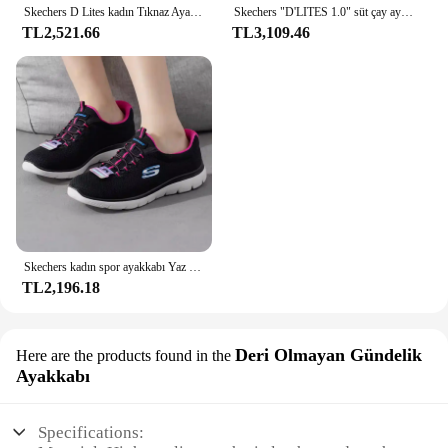
Skechers D Lites kadın Tıknaz Ayakkabı Trendy koşu ayakkabıları Kadın klasik ayakkabılar Nefes Rahat Zapatillas De Mujer
Skechers "D'LITES 1.0" süt çay ayı siyah şeker süt baba ayakkabı, klasik tıknaz Sneakers
TL2,521.66
TL3,109.46
Skechers kadın spor ayakkabı Yaz nefes alabilen örgü rahat koşu ayakkabıları Koşu ayakkabıları
TL2,196.18
Deri Olmayan Gündelik
Here are the products found in the
Ayakkabı
Specifications: