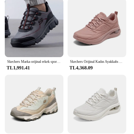
Skechers Marka orijinal erkek spor ayakkabı Yaz nefes alabilen örgü yüzey hafif rahat yürüyüş ayakkabısı 52811-BBK
Skechers Orijinal Kadın Ayakkabı Açık Spor Hava Yastığı Şok emici koşu ayakkabıları 2024 Yeni Tenis Feminino Zapatos Mujer
TL1,991.41
TL4,368.09