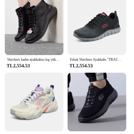
Skechers kadın ayakkabısı kış yüksek top spor ayakkabı polar astarlı sıcak baba ayakkabı retro rahat ayakkabılar
Erkek Skechers Ayakkabı "TRACK" Günlük Spor Ayakkabı, Modaya Uygun, Nefes Alabilen, Erkek Spor Ayakkabı
TL2,554.53
TL2,554.53