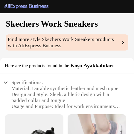
Skechers Work Sneakers
Find more style
Skechers Work Sneakers
products
with AliExpress Business
Koşu Ayakkabıları
Here are the products found in the
Specifications:
Material: Durable synthetic leather and mesh upper
Design and Style: Sleek, athletic design with a
padded collar and tongue
Usage and Purpose: Ideal for work environments
requiring safety and comfort
Performance and Property: Slip-resistant outsole
with oil-resistant traction
Shape or Size or Weight or Quantity: Available in a