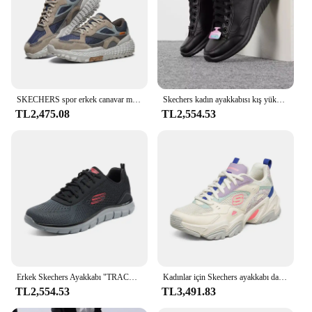
SKECHERS spor erkek canavar moda Retro açık düşük üst spor ayakkabı kaymaz yumuşak rahat nefes tenis masculino
Skechers kadın ayakkabısı kış yüksek top spor ayakkabı polar astarlı sıcak baba ayakkabı retro rahat ayakkabılar
TL2,475.08
TL2,554.53
Erkek Skechers Ayakkabı "TRACK" Günlük Spor Ayakkabı, Modaya Uygun, Nefes Alabilen, Erkek Spor Ayakkabı
Kadınlar için Skechers ayakkabı dayanıklılık V 2 tıknaz Sneakers kadın rahat koşu spor bağcıklı ayakkabı zapatos mujer 2024 tendencia
TL2,554.53
TL3,491.83