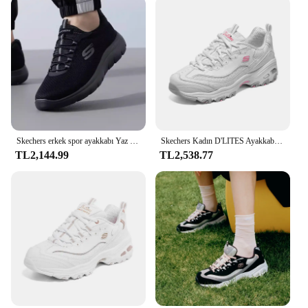
Skechers erkek spor ayakkabı Yaz nefes alabilen örgü rahat yürüyüş ayakkabısı
Skechers Kadın D'LITES Ayakkabı Rahat Spor kadın Tıknaz Ayakkabı Moda Hafif Yürüyüş Koşu Dantel Up tenis de mujer
TL2,144.99
TL2,538.77