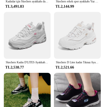
Kadınlar için Skechers ayakkabı dayanıklılık V 2 tıknaz Sneakers kadın rahat koşu spor bağcıklı ayakkabı zapatos mujer 2024 tendencia
Skechers erkek spor ayakkabı Yaz nefes alabilen örgü rahat yürüyüş ayakkabısı
TL3,491.83
TL2,144.99
Skechers Kadın D'LITES Ayakkabı Rahat Spor kadın Tıknaz Ayakkabı Moda Hafif Yürüyüş Koşu Dantel Up tenis de mujer
Skechers D Lites kadın Tıknaz Ayakkabı Trendy koşu ayakkabıları Kadın klasik ayakkabılar Nefes Rahat Zapatillas De Mujer
TL2,538.77
TL2,521.66