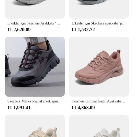
Erkekler için Skechers Ayakkabı "MAX CUSHIONING PREMIER" Şok Emici Koşu Ayakkabısı Klasik Kayış Kalıp Geçirmez, Antibakteriyel Nefes Alabilir
Erkekler için Skechers ayakkabı "parça" rahat spor ayakkabı, moda, nefes, adam Sneakers
TL2,620.09
TL1,532.72
Skechers Marka orijinal erkek spor ayakkabı Yaz nefes alabilen örgü yüzey hafif rahat yürüyüş ayakkabısı 52811-BBK
Skechers Orijinal Kadın Ayakkabı Açık Spor Hava Yastığı Şok emici koşu ayakkabıları 2024 Yeni Tenis Feminino Zapatos Mujer
TL1,991.41
TL4,368.09