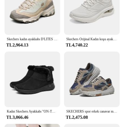
Skechers kadın ayakkabı D'LITES rahat spor Sneakers tıknaz ayakkabı tenis kadın platformu hafif nefes Lace Up eğitmenler
Skechers Orijinal Kadın koşu ayakkabıları Deri Dantel Up Açık Ayakkabı Antiskid Spor Tenis Hafif Kadın yürüyüş ayakkabısı
TL2,964.13
TL4,740.22
Kadın Skechers Ayakkabı "ON-THE-GO JOY" Kar Botları, Yumuşak ve Rahat, Şık ve Sıcak Kadın Kar Botları
SKECHERS spor erkek canavar moda Retro açık düşük üst spor ayakkabı kaymaz yumuşak rahat nefes tenis masculino
TL3,066.46
TL2,475.08