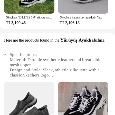
Skechers "D'LITES 1.0" süt çay ayı siyah şeker süt baba ayakkabı, klasik tıknaz Sneakers
Skechers kadın spor ayakkabı Yaz nefes alabilen örgü rahat koşu ayakkabıları Koşu ayakkabıları
TL3,109.46
TL2,196.18
Yürüyüş Ayakkabıları
Here are the products found in the
Specifications:
Material: Durable synthetic leather and breathable
mesh upper
Design and Style: Sleek, athletic silhouette with a
classic Skechers logo
Usage and Purpose: Ideal for work environments
requiring safety and comfort
Typical Adaptive Scenario: Suitable for both indoor
and outdoor work conditions
Performance and Property: Anti-fatigue technology
with shock-absorbing midsoles
Parts and Accessories: Comes with a padded collar