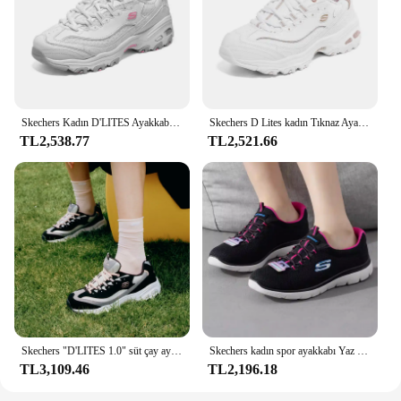
Skechers Kadın D'LITES Ayakkabı Rahat Spor kadın Tıknaz Ayakkabı Moda Hafif Yürüyüş Koşu Dantel Up tenis de mujer
Skechers D Lites kadın Tıknaz Ayakkabı Trendy koşu ayakkabıları Kadın klasik ayakkabılar Nefes Rahat Zapatillas De Mujer
TL2,538.77
TL2,521.66
Skechers "D'LITES 1.0" süt çay ayı siyah şeker süt baba ayakkabı, klasik tıknaz Sneakers
Skechers kadın spor ayakkabı Yaz nefes alabilen örgü rahat koşu ayakkabıları Koşu ayakkabıları
TL3,109.46
TL2,196.18