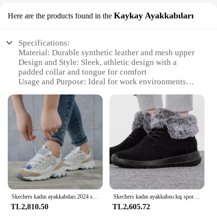
Kaykay Ayakkabıları
Here are the products found in the
Specifications:
Material: Durable synthetic leather and mesh upper
Design and Style: Sleek, athletic design with a
padded collar and tongue for comfort
Usage and Purpose: Ideal for work environments
requiring slip-resistant footwear
Performance and Property: Oil-resistant outsole for
enhanced grip and safety
Parts and Accessories: Comes with a removable
cushioned insole for customized comfort
Applicable People: Designed for both men and
women, these sneakers offer a versatile fit
Features:
**Optimized Comfort and Safety**
The Skechers Work Sneakers are engineered to
Skechers kadın ayakkabıları 2024 sonbahar moda trendi spor ayakkabı spor eğitimi rahat rahat ayakkabılar giymek 149238 -DOĞA
Skechers kadın ayakkabısı kış spor ayakkabı polar astarlı sıcak pamuklu ayakkabılar kısa çizmeler kar botları yüksek top rahat ayakkabılar
provide the ultimate blend of comfort and safety for
TL2,810.50
TL2,605.72
those who spend long hours on their feet. The upper