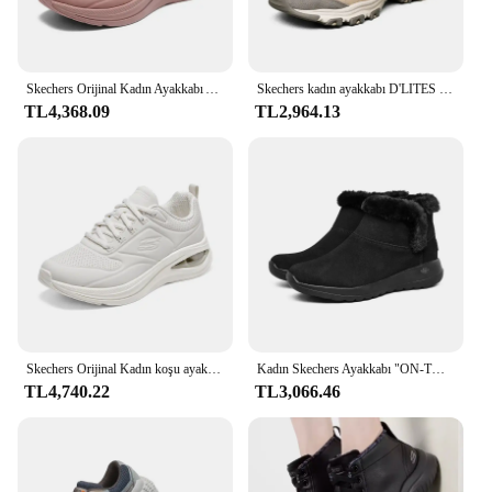
Skechers Orijinal Kadın Ayakkabı Açık Spor Hava Yastığı Şok emici koşu ayakkabıları 2024 Yeni Tenis Feminino Zapatos Mujer
Skechers kadın ayakkabı D'LITES rahat spor Sneakers tıknaz ayakkabı tenis kadın platformu hafif nefes Lace Up eğitmenler
TL4,368.09
TL2,964.13
Skechers Orijinal Kadın koşu ayakkabıları Deri Dantel Up Açık Ayakkabı Antiskid Spor Tenis Hafif Kadın yürüyüş ayakkabısı
Kadın Skechers Ayakkabı "ON-THE-GO JOY" Kar Botları, Yumuşak ve Rahat, Şık ve Sıcak Kadın Kar Botları
TL4,740.22
TL3,066.46