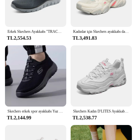
Erkek Skechers Ayakkabı "TRACK" Günlük Spor Ayakkabı, Modaya Uygun, Nefes Alabilen, Erkek Spor Ayakkabı
Kadınlar için Skechers ayakkabı dayanıklılık V 2 tıknaz Sneakers kadın rahat koşu spor bağcıklı ayakkabı zapatos mujer 2024 tendencia
TL2,554.53
TL3,491.83
Skechers erkek spor ayakkabı Yaz nefes alabilen örgü rahat yürüyüş ayakkabısı
Skechers Kadın D'LITES Ayakkabı Rahat Spor kadın Tıknaz Ayakkabı Moda Hafif Yürüyüş Koşu Dantel Up tenis de mujer
TL2,144.99
TL2,538.77