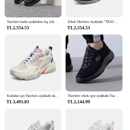
Skechers kadın ayakkabısı kış yüksek top spor ayakkabı polar astarlı sıcak baba ayakkabı retro rahat ayakkabılar
Erkek Skechers Ayakkabı "TRACK" Günlük Spor Ayakkabı, Modaya Uygun, Nefes Alabilen, Erkek Spor Ayakkabı
TL2,554.53
TL2,554.53
Kadınlar için Skechers ayakkabı dayanıklılık V 2 tıknaz Sneakers kadın rahat koşu spor bağcıklı ayakkabı zapatos mujer 2024 tendencia
Skechers erkek spor ayakkabı Yaz nefes alabilen örgü rahat yürüyüş ayakkabısı
TL3,491.83
TL2,144.99