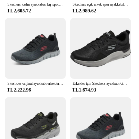
workwear for years to come.
Skechers kadın ayakkabısı kış spor ayakkabı polar astarlı sıcak pamuklu ayakkabılar kısa çizmeler kar botları yüksek top rahat ayakkabılar
Skechers açık erkek spor ayakkabıları hava yastığı Lace Up Sneakers erkek rahat nefes kaymaz aşınmaya dayanıklı yürüyüş ayakkabıları erkek
TL2,605.72
TL2,989.62
Skeshoes orijinal ayakkabı erkekler için rahat spor ayakkabı nefes hafif adam Sneakers koşu ayakkabıları erkek Tenis Para Hombre
Erkekler için Skechers ayakkabı GO TRAIN MOVE koşu ayakkabıları, rahat şok emilimi, kaymaz ve aşınmaya dayanıklı erkek spor ayakkabı
TL2,222.96
TL1,674.93