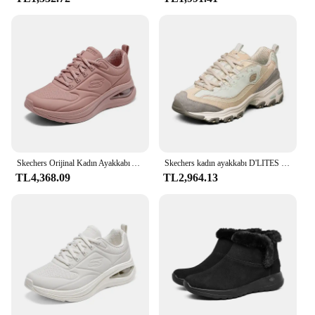
Skechers Orijinal Kadın Ayakkabı Açık Spor Hava Yastığı Şok emici koşu ayakkabıları 2024 Yeni Tenis Feminino Zapatos Mujer
Skechers kadın ayakkabı D'LITES rahat spor Sneakers tıknaz ayakkabı tenis kadın platformu hafif nefes Lace Up eğitmenler
TL4,368.09
TL2,964.13