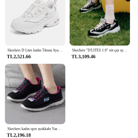
Skechers D Lites kadın Tıknaz Ayakkabı Trendy koşu ayakkabıları Kadın klasik ayakkabılar Nefes Rahat Zapatillas De Mujer
Skechers "D'LITES 1.0" süt çay ayı siyah şeker süt baba ayakkabı, klasik tıknaz Sneakers
TL2,521.66
TL3,109.46
Skechers kadın spor ayakkabı Yaz nefes alabilen örgü rahat koşu ayakkabıları Koşu ayakkabıları
TL2,196.18