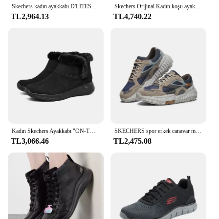
Skechers kadın ayakkabı D'LITES rahat spor Sneakers tıknaz ayakkabı tenis kadın platformu hafif nefes Lace Up eğitmenler
Skechers Orijinal Kadın koşu ayakkabıları Deri Dantel Up Açık Ayakkabı Antiskid Spor Tenis Hafif Kadın yürüyüş ayakkabısı
TL2,964.13
TL4,740.22
Kadın Skechers Ayakkabı "ON-THE-GO JOY" Kar Botları, Yumuşak ve Rahat, Şık ve Sıcak Kadın Kar Botları
SKECHERS spor erkek canavar moda Retro açık düşük üst spor ayakkabı kaymaz yumuşak rahat nefes tenis masculino
TL3,066.46
TL2,475.08