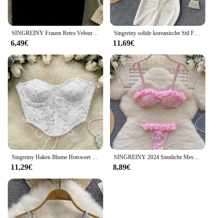
SINGREINY Frauen Retro Velours Gurt Tops Sommer V Neck Sleeveless Backless Schlank Tank Top Chic Print Sexy Aus Schulter Kurze camis
Singreiny solide koreanische Stil Frauen Set Sommer V-Ausschnitt rücken freie Kordel zug elegante Damen Minirock eine Linie zweiteilige Sets
6,49€
11,69€
Singreiny Haken Blume Hotsweet träger los Amerikaner ins ärmellose schlanke Grundlagen Camis weibliche schicke Bandage Spitze sexy kurzes Top
SINGREINY 2024 Sinnliche Mesh Spitze Dessous Drei Stücke Sets Frauen Floral Strap Mini Bh + Tangas Aushöhlen Sexy Unterwäsche anzüge
11,29€
8,89€