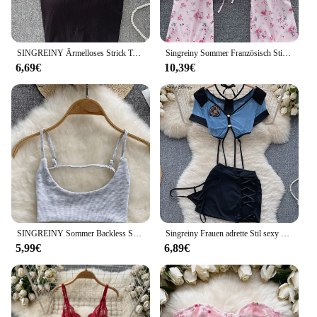
SINGREINY Ärmelloses Strick Top Frauen Backless Koreanische Bh O Neck Feste Elastische Taille Damen Elegante Mode Lässig Crop Top
Singreiny Sommer Französisch Stil drucken kurze Bluse 2024 lange Ärmel elastische Strand Top Frauen Mode rücken freie geraffte Blumen bluse
6,69€
10,39€
SINGREINY Sommer Backless Sexy Leibchen Frauen Strap Schlank Strand Top 2023 Ärmellose Streetwear Koreanische Strap Sinnliche Tank Top
Singreiny Frauen adrette Stil sexy Uniform Sets 2023 V-Ausschnitt schiere Top Schnür Minirock Riemen aushöhlen Cosplay Porno Anzüge
5,99€
6,89€