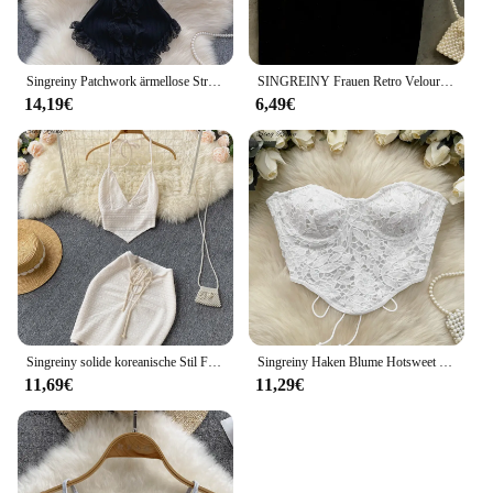
Singreiny Patchwork ärmellose Strick oberteil Frauen elegante rücken freie feste elastische Taille Damen Sommer lässige Spitze schlanke Bluse
SINGREINY Frauen Retro Velours Gurt Tops Sommer V Neck Sleeveless Backless Schlank Tank Top Chic Print Sexy Aus Schulter Kurze camis
14,19€
6,49€
Singreiny solide koreanische Stil Frauen Set Sommer V-Ausschnitt rücken freie Kordel zug elegante Damen Minirock eine Linie zweiteilige Sets
Singreiny Haken Blume Hotsweet träger los Amerikaner ins ärmellose schlanke Grundlagen Camis weibliche schicke Bandage Spitze sexy kurzes Top
11,69€
11,29€