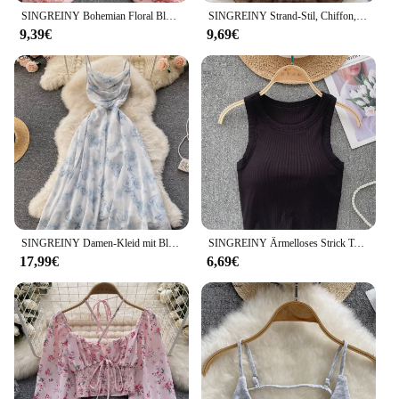
SINGREINY Bohemian Floral Blusen Frauen Sanfte Süße Französisch Elastische Geraffte Dünne Tops Frühling Casual Urlaub Eleganten Druck Shirts
SINGREINY Strand-Stil, Chiffon, Röhrenoberteil, Neckholder, Bänder, Kordelzug, Schnürung, Schleife, schulterfrei, rückenfrei, modisch, Streetwear, sexy Weste
9,39€
9,69€
SINGREINY Damen-Kleid mit Blumenmuster, Spaghettiträger, elastisch, gerüscht, sexy, hohl, rückenfrei, Partykleid, Sommer, Boho, Urlaub, Strand, Sommerkleid
SINGREINY Ärmelloses Strick Top Frauen Backless Koreanische Bh O Neck Feste Elastische Taille Damen Elegante Mode Lässig Crop Top
17,99€
6,69€