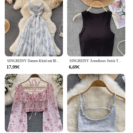
SINGREINY Damen-Kleid mit Blumenmuster, Spaghettiträger, elastisch, gerüscht, sexy, hohl, rückenfrei, Partykleid, Sommer, Boho, Urlaub, Strand, Sommerkleid
SINGREINY Ärmelloses Strick Top Frauen Backless Koreanische Bh O Neck Feste Elastische Taille Damen Elegante Mode Lässig Crop Top
17,99€
6,69€