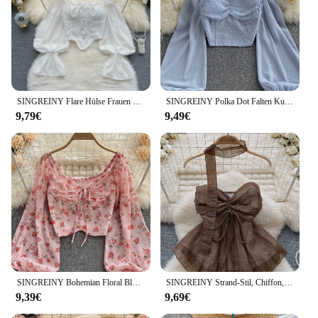
SINGREINY Flare Hülse Frauen Tops Rüsche Feste Elastische Taille Halter Backless Chiffon-Dünnen Damen Harajuku Sexy Kurze Bluse
SINGREINY Polka Dot Falten Kurze Bluse Sommer Slash Neck Langarm Frauen Krawatte Halter Elastische Taille Mode Französisch Strand Top
9,79€
9,49€
SINGREINY Bohemian Floral Blusen Frauen Sanfte Süße Französisch Elastische Geraffte Dünne Tops Frühling Casual Urlaub Eleganten Druck Shirts
SINGREINY Strand-Stil, Chiffon, Röhrenoberteil, Neckholder, Bänder, Kordelzug, Schnürung, Schleife, schulterfrei, rückenfrei, modisch, Streetwear, sexy Weste
9,39€
9,69€