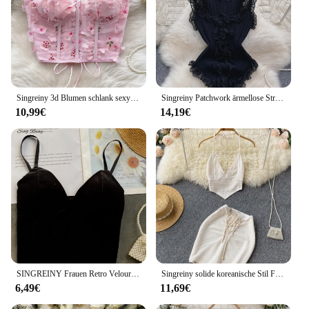
Singreiny 3d Blumen schlank sexy Top American Ins Cross Bandage kurze Korsett weibliche ärmellose Hotsweet träger lose Mesh Camis
Singreiny Patchwork ärmellose Strick oberteil Frauen elegante rücken freie feste elastische Taille Damen Sommer lässige Spitze schlanke Bluse
10,99€
14,19€
SINGREINY Frauen Retro Velours Gurt Tops Sommer V Neck Sleeveless Backless Schlank Tank Top Chic Print Sexy Aus Schulter Kurze camis
Singreiny solide koreanische Stil Frauen Set Sommer V-Ausschnitt rücken freie Kordel zug elegante Damen Minirock eine Linie zweiteilige Sets
6,49€
11,69€