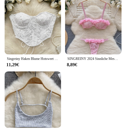
Singreiny Haken Blume Hotsweet träger los Amerikaner ins ärmellose schlanke Grundlagen Camis weibliche schicke Bandage Spitze sexy kurzes Top
SINGREINY 2024 Sinnliche Mesh Spitze Dessous Drei Stücke Sets Frauen Floral Strap Mini Bh + Tangas Aushöhlen Sexy Unterwäsche anzüge
11,29€
8,89€