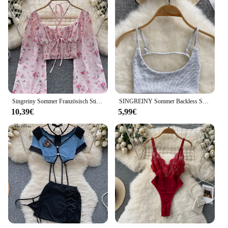
Singreiny Sommer Französisch Stil drucken kurze Bluse 2024 lange Ärmel elastische Strand Top Frauen Mode rücken freie geraffte Blumen bluse
SINGREINY Sommer Backless Sexy Leibchen Frauen Strap Schlank Strand Top 2023 Ärmellose Streetwear Koreanische Strap Sinnliche Tank Top
10,39€
5,99€