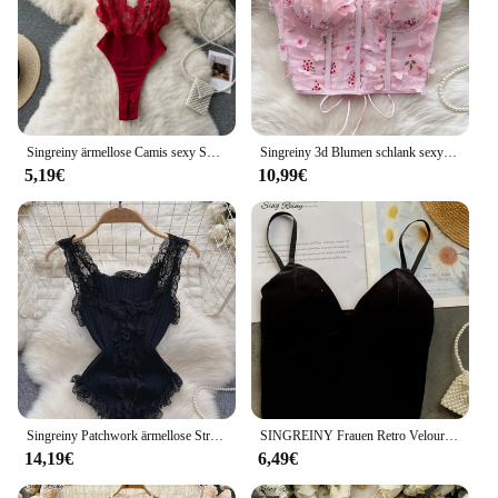
Singreiny ärmellose Camis sexy Spitze Bodys Frauen rücken freie schlanke Dessous schiere Stram pler Sommernacht Club erotische Spiel anzüge
Singreiny 3d Blumen schlank sexy Top American Ins Cross Bandage kurze Korsett weibliche ärmellose Hotsweet träger lose Mesh Camis
5,19€
10,99€
Singreiny Patchwork ärmellose Strick oberteil Frauen elegante rücken freie feste elastische Taille Damen Sommer lässige Spitze schlanke Bluse
SINGREINY Frauen Retro Velours Gurt Tops Sommer V Neck Sleeveless Backless Schlank Tank Top Chic Print Sexy Aus Schulter Kurze camis
14,19€
6,49€