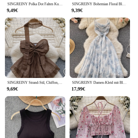
SINGREINY Polka Dot Falten Kurze Bluse Sommer Slash Neck Langarm Frauen Krawatte Halter Elastische Taille Mode Französisch Strand Top
SINGREINY Bohemian Floral Blusen Frauen Sanfte Süße Französisch Elastische Geraffte Dünne Tops Frühling Casual Urlaub Eleganten Druck Shirts
9,49€
9,39€
SINGREINY Strand-Stil, Chiffon, Röhrenoberteil, Neckholder, Bänder, Kordelzug, Schnürung, Schleife, schulterfrei, rückenfrei, modisch, Streetwear, sexy Weste
SINGREINY Damen-Kleid mit Blumenmuster, Spaghettiträger, elastisch, gerüscht, sexy, hohl, rückenfrei, Partykleid, Sommer, Boho, Urlaub, Strand, Sommerkleid
9,69€
17,99€