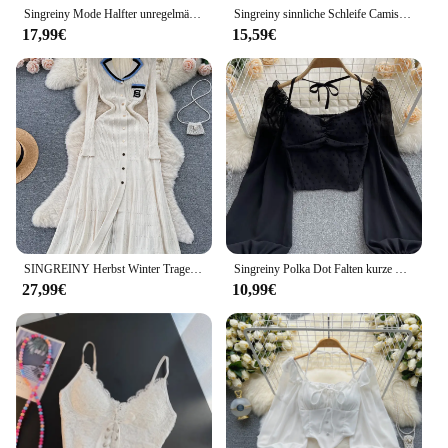
Singreiny Mode Halfter unregelmäßig sexy Kleid Frauen ärmellose Schnürung dünnes Kleid weibliche feste Falten Streetwear Midi langes Kleid
Singreiny sinnliche Schleife Camis sexy Kleid 2024 ärmellose V-Ausschnitt Patchwork schlankes Kleid weibliche Streetwear Spitze gespleißt sexy Kleid
17,99€
15,59€
SINGREINY Herbst Winter Tragen Kleid Frauen Polo Einreiher Tasche Design Bodycon Stricken Temperament Pullover Lange Kleider
Singreiny Polka Dot Falten kurze Bluse Sommer Slash Neck Langarm Frauen Krawatte Halfter elastische Taille Mode Französisch Beach Top
27,99€
10,99€