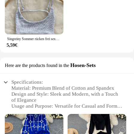
Singreiny Sommer rücken frei sexy Leibchen Frauen Riemen schlanke Strand Top ärmellose Streetwear koreanischen Riemen sinnliche Tank Top
5,59€
Hosen-Sets
Here are the products found in the
Specifications:
Material: Premium Blend of Cotton and Spandex
Design and Style: Sleek and Modern, with a Touch
of Elegance
Usage and Purpose: Versatile for Casual and Formal
Occasions
Type and Category: Hosen-Sets, a Combination of
Top and Bottom
Performance and Property: Comfortable Fit with