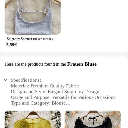
Singreiny Sommer rücken frei sexy Leibchen Frauen Riemen schlanke Strand Top ärmellose Streetwear koreanischen Riemen sinnliche Tank Top
5,59€
Frauen Bluse
Here are the products found in the
Specifications:
Material: Premium Quality Fabric
Design and Style: Elegant Singreiny Design
Usage and Purpose: Versatile for Various Occasions
Type and Category: Blouse
Performance and Property: Comfortable Fit and
Durable
Parts and Accessories: None