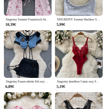
Singreiny Sommer Französisch Stil drucken kurze Bluse 2024 lange Ärmel elastische Strand Top Frauen Mode rücken freie geraffte Blumen bluse
SINGREINY Sommer Backless Sexy Leibchen Frauen Strap Schlank Strand Top 2023 Ärmellose Streetwear Koreanische Strap Sinnliche Tank Top
10,39€
5,99€
Singreiny Frauen adrette Stil sexy Uniform Sets 2023 V-Ausschnitt schiere Top Schnür Minirock Riemen aushöhlen Cosplay Porno Anzüge
Singreiny ärmellose Camis sexy Spitze Bodys Frauen rücken freie schlanke Dessous schiere Stram pler Sommernacht Club erotische Spiel anzüge
6,89€
5,19€