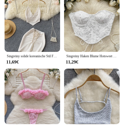
Singreiny solide koreanische Stil Frauen Set Sommer V-Ausschnitt rücken freie Kordel zug elegante Damen Minirock eine Linie zweiteilige Sets
Singreiny Haken Blume Hotsweet träger los Amerikaner ins ärmellose schlanke Grundlagen Camis weibliche schicke Bandage Spitze sexy kurzes Top
11,69€
11,29€