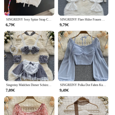
SINGREINY Sexy Spitze Strap Crop Tops Für Frauen Mode Ärmelloses Design Korsett Bustier Party Top Sommer Bralette Kurz Leibchen
SINGREINY Flare Hülse Frauen Tops Rüsche Feste Elastische Taille Halter Backless Chiffon-Dünnen Damen Harajuku Sexy Kurze Bluse
6,79€
9,79€
Singreiny Mädchen Diener Schürze Kleid Damen Spitze süße erotische drei Stück Sets Mode koreanischen Stil Plaid Cosplay sexy Nacht anzüge
SINGREINY Polka Dot Falten Kurze Bluse Sommer Slash Neck Langarm Frauen Krawatte Halter Elastische Taille Mode Französisch Strand Top
7,09€
9,49€