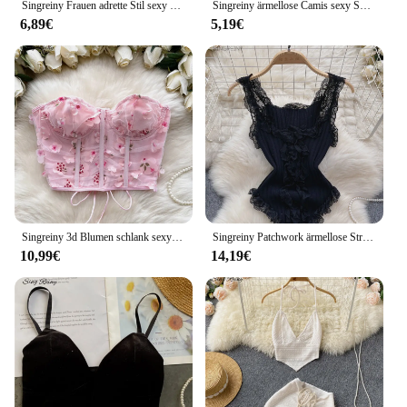
Singreiny Frauen adrette Stil sexy Uniform Sets 2023 V-Ausschnitt schiere Top Schnür Minirock Riemen aushöhlen Cosplay Porno Anzüge
Singreiny ärmellose Camis sexy Spitze Bodys Frauen rücken freie schlanke Dessous schiere Stram pler Sommernacht Club erotische Spiel anzüge
6,89€
5,19€
Singreiny 3d Blumen schlank sexy Top American Ins Cross Bandage kurze Korsett weibliche ärmellose Hotsweet träger lose Mesh Camis
Singreiny Patchwork ärmellose Strick oberteil Frauen elegante rücken freie feste elastische Taille Damen Sommer lässige Spitze schlanke Bluse
10,99€
14,19€