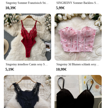
Singreiny Sommer Französisch Stil drucken kurze Bluse 2024 lange Ärmel elastische Strand Top Frauen Mode rücken freie geraffte Blumen bluse
SINGREINY Sommer Backless Sexy Leibchen Frauen Strap Schlank Strand Top 2023 Ärmellose Streetwear Koreanische Strap Sinnliche Tank Top
10,39€
5,99€
Singreiny ärmellose Camis sexy Spitze Bodys Frauen rücken freie schlanke Dessous schiere Stram pler Sommernacht Club erotische Spiel anzüge
Singreiny 3d Blumen schlank sexy Top American Ins Cross Bandage kurze Korsett weibliche ärmellose Hotsweet träger lose Mesh Camis
5,19€
10,99€