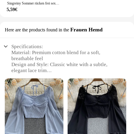
Singreiny Sommer rücken frei sexy Leibchen Frauen Riemen schlanke Strand Top ärmellose Streetwear koreanischen Riemen sinnliche Tank Top
5,59€
Frauen Hemd
Here are the products found in the
Specifications:
Material: Premium cotton blend for a soft,
breathable feel
Design and Style: Classic white with a subtle,
elegant lace trim
Usage and Purpose: Versatile for both casual and
formal occasions
Type and Category: Sleeveless top, perfect for
layering or as a standalone piece
Performance and Property: Lightweight and
comfortable, ensuring ease of movement
Parts and Accessories: None, this top is a standalone
piece
Features: