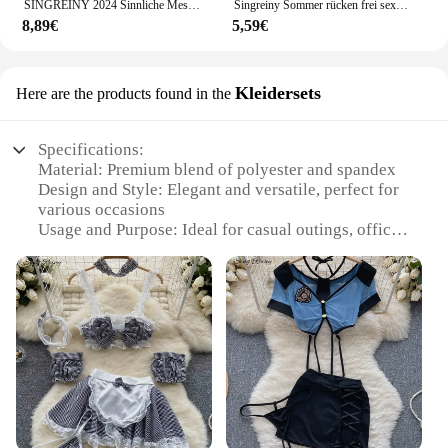
SINGREINY 2024 Sinnliche Mesh Spitze Dessous Drei Stücke Sets Frauen Floral Strap Mini Bh + Tangas Aushöhlen Sexy Unterwäsche anzüge
Singreiny Sommer rücken frei sexy Leibchen Frauen Riemen schlanke Strand Top ärmellose Streetwear koreanischen Riemen sinnliche Tank Top
8,89€
5,59€
Kleidersets
Here are the products found in the
Specifications:
Material: Premium blend of polyester and spandex
Design and Style: Elegant and versatile, perfect for
various occasions
Usage and Purpose: Ideal for casual outings, office
wear, or special events
Type and Category: Wholesale sets for sale,
offering a variety of options
Performance and Property: Comfortable fit with a
touch of sophistication
Parts and Accessories: Includes a top and bottom
set, coordinated for a complete look
Features:
**Elegant Craftsmanship and Versatility**