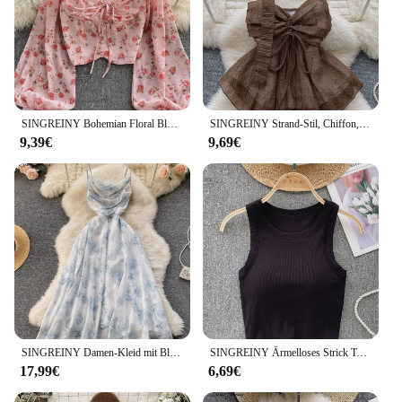
SINGREINY Bohemian Floral Blusen Frauen Sanfte Süße Französisch Elastische Geraffte Dünne Tops Frühling Casual Urlaub Eleganten Druck Shirts
SINGREINY Strand-Stil, Chiffon, Röhrenoberteil, Neckholder, Bänder, Kordelzug, Schnürung, Schleife, schulterfrei, rückenfrei, modisch, Streetwear, sexy Weste
9,39€
9,69€
SINGREINY Damen-Kleid mit Blumenmuster, Spaghettiträger, elastisch, gerüscht, sexy, hohl, rückenfrei, Partykleid, Sommer, Boho, Urlaub, Strand, Sommerkleid
SINGREINY Ärmelloses Strick Top Frauen Backless Koreanische Bh O Neck Feste Elastische Taille Damen Elegante Mode Lässig Crop Top
17,99€
6,69€