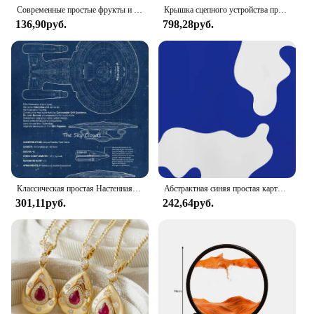
Современные простые фрукты и овощи животные настенное искусство HD печать на холсте постеры гостиная дом
Крышка сцепного устройства прицепа Простая установка Металлическая крышка сцепного устройства прицепа Брудозащитная Надежная защита Привлекательный внешний вид для автомобиля
136,90руб.
798,28руб.
Классическая простая Настенная картина, схема космического корабля, Звездный путь, HD Печать на холсте, плакат для дома, гостиной, спальни, декоративная картина
Абстрактная синяя простая картина, холст, плакат, популярная цветная Настенная картина для гостиной, спальни, кабинета, Современный домашний декор
301,11руб.
242,64руб.