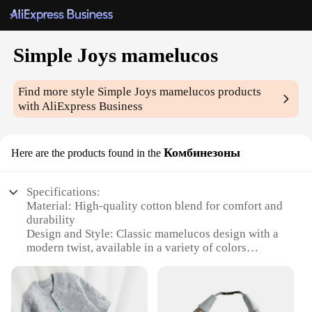
Simple Joys mamelucos
Find more style
Simple Joys mamelucos
products
with AliExpress Business
Комбинезоны
Here are the products found in the
Specifications:
Material: High-quality cotton blend for comfort and
durability
Design and Style: Classic mamelucos design with a
modern twist, available in a variety of colors
Usage and Purpose: Ideal for daily wear, these sets
are perfect for both comfort and style
Performance and Property: Breathable fabric
ensures comfort in various climates