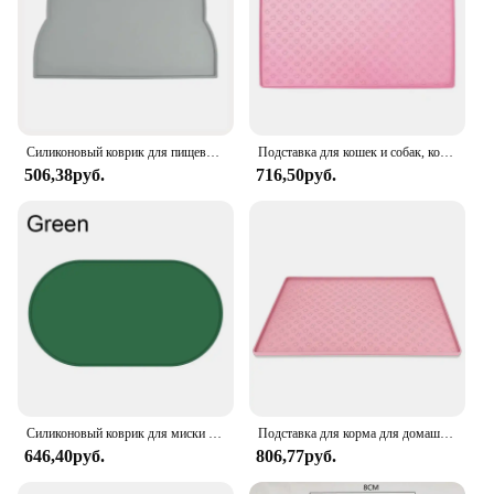
Силиконовый коврик для пищевых продуктов, переносной Изолированный водонепроницаемый нескользящий коврик для кормления, коврик для медленной кормушки, подушка для кошек и планшетов
Подставка для кошек и собак, коврик для кормления, коврик для кормления кошек, коврик для кормления кошек, коврик для миски для корма, силиконовый водонепроницаемый коврик для миски для домашних животных
506,38руб.
716,50руб.
Силиконовый коврик для миски для домашних животных, водонепроницаемый коврик для столовых приборов, предотвращающий проливание, коврики для кормления собак, легко чистящиеся, нескользящие принадлежности для кормления домашних животных
Подставка для корма для домашних животных, коврик для корма, коврик для корма, коврик для кошки, собаки, питьевой коврик для кормления, силиконовый водонепроницаемый коврик для миски для домашних животных, коврики для кормушки
646,40руб.
806,77руб.