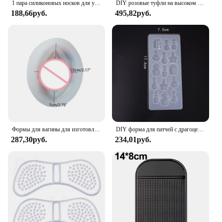
1 пара силиконовых носков для ухода за ногами, увлажняющий гель против растрескивания, тонкие носки на каблуке, кружевной чехол на пятку с отверстием, защита для ухода за кожей ног
DIY розовые туфли на высоком каблуке силиконовая форма для торта, помадки, форма для шоколада, кубиков льда, форма для изготовления глины, инструмент для выпечки D150
188,66руб.
495,82руб.
Формы для вагины для изготовления свечей, силиконовая форма для свечей «сделай сам» для ароматерапии свечей, эпоксидной смолы, литья, воска, мыла, поделок «сделай сам»
DIY форма для патчей с драгоценными камнями, кристаллическая эпоксидная форма, несколько спецификаций, кулон со звездой, наклейка, силиконовая форма для смолы
287,30руб.
234,01руб.