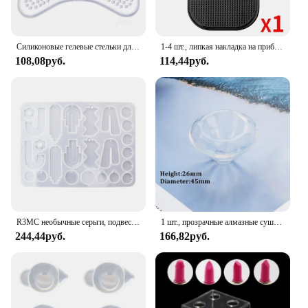
Силиконовые гелевые стельки для высоких каблуков, вставки для обуви, подкладка для пятки, подушка, защитная наклейка, стельки для обуви, подушка для облегчения боли в ступнях
1-4 шт., липкая накладка на приборную панель автомобиля, противоскользящая накладка, ключи для автомобильного телефона, украшения, коврик для хранения салона автомобиля, нескользящие силиконовые накладки
108,08руб.
114,44руб.
R3MC необычные серьги, подвески, силиконовые формы, DIY ювелирные изделия, не прилипающие
1 шт., прозрачные алмазные сушеные цветы, декоративные формы из УФ-смолы, жидкие силиконовые формы для изготовления ювелирных изделий, инструменты для подвески ручной работы
244,44руб.
166,82руб.