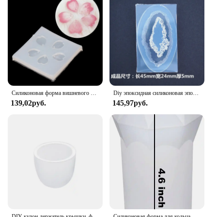
Силиконовая форма вишневого цветка лепесток кулон форма для DIY ручной работы ювелирных изделий в поисках инструментов аксессуары
Diy эпоксидная силиконовая эпоксидная смола, форма, кристалл, кварц, рок-кластер, Geode, друза, драгоценная формочка для силиконовой подвески, ювелирные изделия из смолы
139,02руб.
145,97руб.
DIY кулон-держатель крышки, форма для эпоксидной смолы, ювелирное изделие, ожерелье, форма для торта, силиконовая форма
Силиконовая форма для кольца-держателя в форме бриллианта