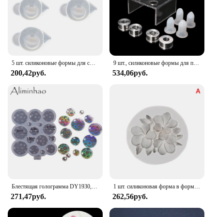
5 шт. силиконовые формы для смолы чашки диспенсер DIY Эпоксидной смолы ювелирных изделий инструменты цвет модуляции
9 шт., силиконовые формы для помады, с металлическим кольцом и подставкой
200,42руб.
534,06руб.
Блестящая голограмма DY1930, различные размеры, круглые формы для смолы, силиконовая эпоксидная форма «сделай сам» для сережек, рукоделие, ювелирные изделия
1 шт. силиконовая форма в форме цветка Gardenia Plumeria Rubra мыло формы для помадки DIY торт желе шоколадное украшение инструмент для выпечки
271,47руб.
262,56руб.