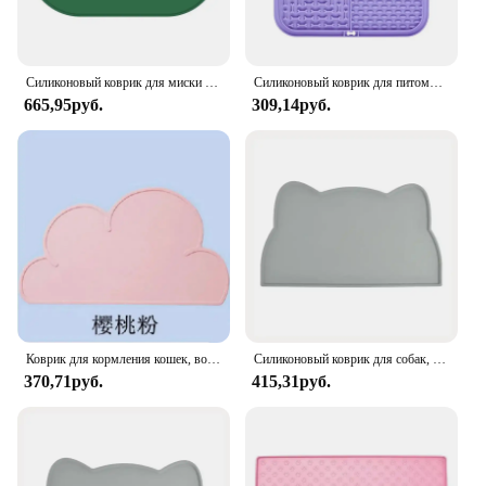
Силиконовый коврик для миски для домашних животных, водостойкий коврик для столовых приборов, предотвращает проливание, кошачья еда, коврик для кормления котят, поднос для миски для домашних животных, коврики
Силиконовый коврик для питомцев, силиконовый коврик для собак, пластина для медленного питания, силиконовая присоска для сфокусированного питания, товары для дрессировки собак
665,95руб.
309,14руб.
Коврик для кормления кошек, водонепроницаемый однотонный силиконовый коврик для корма домашних животных, миска для питомцев, коврик, подстилка, легко моющийся, аксессуары для собак
Силиконовый коврик для собак, аксессуары для кормления и воды, нескользящий, водостойкий, для домашних питомцев
370,71руб.
415,31руб.