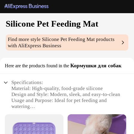
Silicone Pet Feeding Mat
Find more style
Silicone Pet Feeding Mat
products
with AliExpress Business
Кормушки для собак
Here are the products found in the
Specifications:
Material: High-quality, food-grade silicone
Design and Style: Modern, sleek, and easy-to-clean
Usage and Purpose: Ideal for pet feeding and
watering
Performance and Property: Non-slip, heat-resistant,
and durable
Shape or Size: Available in various sizes to suit
different pet needs