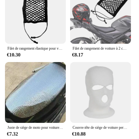
Filet de rangement élastique pour voiture, sac de rangement, filet de style, accessoires automobiles, entre les sièges
Filet de rangement de voiture à 2 couches entre les sièges, sac en filet élastique extensible, barrière pour animaux de compagnie, accessoires de voiture
€10.30
€8.17
Juste de siège de moto pour voiture électrique, filet de protection solaire, étanche, isolation thermique, virus, batterie électrique, été
Couvre-tête de siège de voiture personnalisé, chapeau chaud masqué, masque coupe-vent de cyclisme, accessoires décoratifs modifiés spéciaux, chapeau drôle
€7.32
€10.88