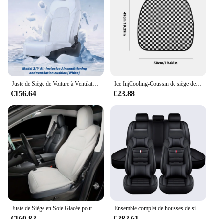
Juste de Siège de Voiture à Ventilation existent, Modèle 3 Y, Démarrage et Arrêt, Coussin d'Été Cool et Respirant avec Ventilateur
Ice InjCooling-Coussin de siège de voiture à carreaux, noir et blanc, coussin de conducteur, coussin de siège de refroidissement, antidérapant, adapté aux camions de voiture, été
€156.64
€23.88
Juste de Siège en Soie Glacée pour Voiture Modèle 3 Y, Coussin de Ventilation Respirant, Modification du Ventilateur, Frais et Respirant, Long, 1 Pièce
Ensemble complet de housses de siège de voiture avant et arrière, coussins de voiture en cuir, haute qualité, doux, mode universelle, 4 saisons
€160.82
€282.61