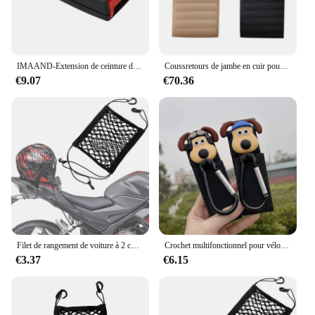
IMAAND-Extension de ceinture de sécurité de voiture pratique bicolore en option, loquet
Coussretours de jambe en cuir pour siège de voiture, extension de support de pied en polymères, coussin de jambe en cuir, coussretours de genou, mémoire beige et noir, 2 pièces
€9.07
€70.36
Filet de rangement de voiture à 2 couches entre les sièges, sac en filet élastique extensible, barrière pour animaux de compagnie, accessoires de voiture
Crochet multifonctionnel pour vélos et véhicules électriques, crochets universels pour dossier de siège de voiture, ourcycles, scdoms, bébé chesdistricts ages
€3.37
€6.15