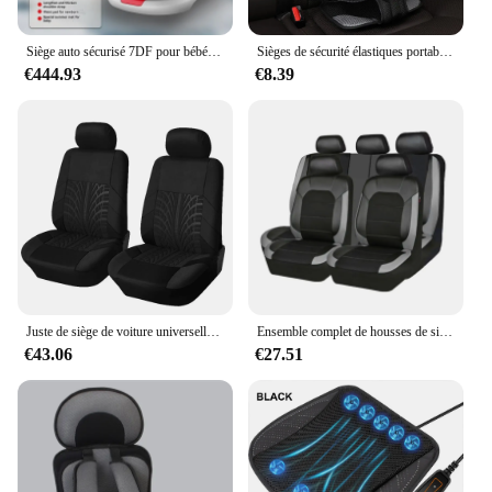
Siège auto sécurisé 7DF pour bébé de 0 à 12 ans, siège rotatif à 360 °, chaises de 1 à 12 ans
Sièges de sécurité élastiques portables pour enfants, sièges de sécurité pour enfants, utilisation du véhicule, tout-petit, polymères, enfants de 9 mois à 12 ans
€444.93
€8.39
Juste de siège de voiture universelle pour intérieur de voiture, coussin de saison, adaptée à la plupart des véhicules, protection avancée et confort amélioré
Ensemble complet de housses de siège de voiture, protecteurs de siège avant et arrière, crochets inclus, universel, auto, camions, camionnette, SUV, accessoires, 9 pièces
€43.06
€27.51