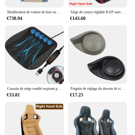
Modification de voiture de luxe en cuir, camionnette intelligente et confortable, SUV haut de gamme, Chine
Siège de course réglable R-EP universel pour le simulateur de voiture de sport sièges E27 XH-1054-BR en cuir PVC noir-rouge
€738.94
€143.60
Coussin de siège ventilé respirant pour voiture avec ventilateur USB, air de refroidissement, housse de coussin anti-alde, pièces automobiles, été frais
Poignée de réglage du dossier de siège de voiture, harnais Sunny 2010 2011 2012 2013 2014 2015 2016 2017 2018
€33.81
€17.25