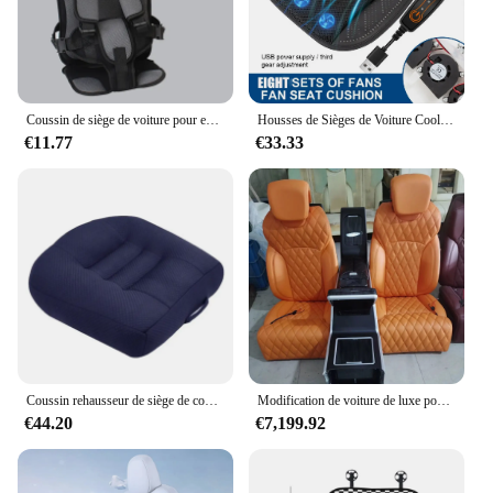
Coussin de siège de voiture pour enfants, siège de chariot pour enfants, siège sûr pour bébé, coussin de matelas, 1-6 ans, livraison directe, 1 ensemble
Housses de Sièges de Voiture Cool, Coussin avec USB 8 Ventilateurs, 3 Polymères de Refroidissement Recyclables, pour Auto, Maison, Bureau
€11.77
€33.33
Coussin rehausseur de siège de conduite de voiture bleu, conducteur nain, coussin de chaise de bureau renforcé, UNIS issement, voitures, camions
Modification de voiture de luxe pour Land Cruiser, Nissan Patrol, Lc300, Lexus, LX570, EC, Qx80, 200
€44.20
€7,199.92