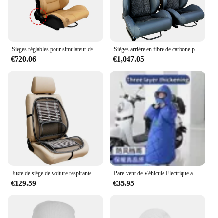
Sièges réglables pour simulateur de voiture de course, siège en cuir PVC, universel pour voiture de sport, réglage, E27
Sièges arrière en fibre de carbone pour voiture, Sièges de course SIM, Fibre Violet, 1039R, E27
€720.06
€1,047.05
Juste de siège de voiture respirante avec coussin de taille, soutien lombaire, décoration automobile, ajustement universel, 2023
Pare-vent de Véhicule Électrique avec Peluche d'Hiver et Optique, Siège Arrière de Moto Parent-enfant, Batterie de Voiture Imperméable et Coupe-Vent
€129.59
€35.95