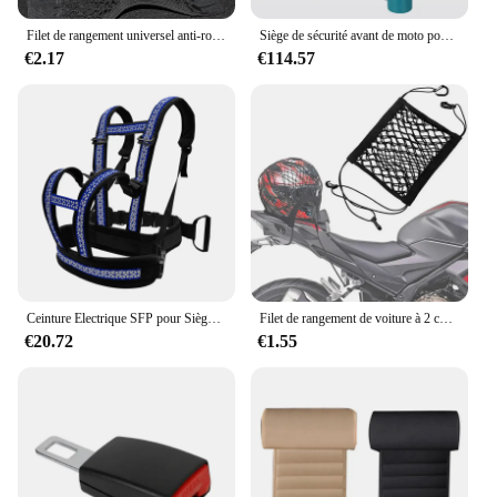
Filet de rangement universel anti-roulis pour coffre de moto, sac de rangement solide pour siège arrière de voiture
Siège de sécurité avant de moto pour enfants, batterie de bébé, siège de voiture, chaise de salle à manger, accessoires de moto pour enfants de 1 à 8 ans
€2.17
€114.57
Ceinture Electrique SFP pour Siège d'Enfant, Accessoire de Protection pour Moto et Voiture
Filet de rangement de voiture à 2 couches entre les sièges, sac en filet élastique extensible, barrière pour animaux de compagnie, accessoires de voiture
€20.72
€1.55