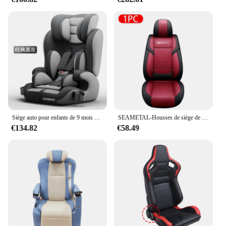
Siège auto pour enfants de 9 mois à 12 ans, respirant et confortable, protection multifonction, accessoires
SEAMETAL-Housses de siège de voiture en cuir PU de luxe, coussin de véhicule, protecteur de chaise automobile haut de gamme, universel pour voiture, camion, SUV
€134.82
€58.49