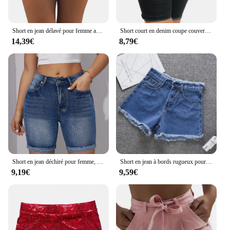
Short en jean délavé pour femme avec poches, jean court, grande taille, haute, nouveau, 5XL
Short court en denim coupe couvertes pour femme, jean skinny vintage, mini jupes, esthétique coréenne, pantalon éducatif, grande taille, été
14,39€
8,79€
Short en jean déchiré pour femme, taille haute, moulant, longueur aux genoux, mode décontractée, vêtements féminins, été, nouveau, 2024
Short en jean à bords rugueux pour femme, pantalon court en Denim, décontracté, bleu, noir, blanc, à la mode, pour écolière, été, 2023
9,19€
9,59€