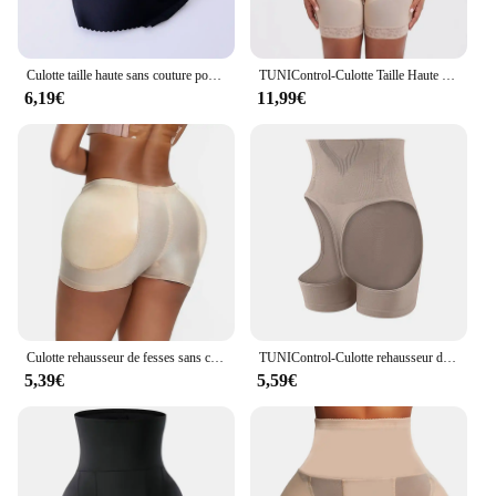
Culotte taille haute sans couture pour femme, sous-vêtement respirant, rehausseur de fesses, à la mode
TUNIControl-Culotte Taille Haute pour Femme, Sous-Vêtement Moulant, Rehausseur de Fesses, Culotte Bandage BBL
6,19€
11,99€
Culotte rehausseur de fesses sans couture pour femmes, coussinets de hanche, sous-vêtements rembourrés, faux cul, short rehausseur de butin, corset, vêtements en saillie
TUNIControl-Culotte rehausseur de hanche pour femme, lève-fesses, sexy, sans couture, sablier, booty, corps saillant
5,39€
5,59€