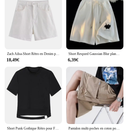
Zach Ailsa-Short Rétro en Denim pour Femme, Confortable, Taille Haute, Polyvalent, Droit, Nouvelle Collection Été 2024
Short Respzed Gaussian Blur planchers es Kittens Print pour hommes, High Street Couple, Short de basket-ball à cinq points
18,49€
6,39€
Short Punk Gothique Rétro pour Femme, Harajuku, Ceinture de Document Solide, Patchwork, Taille Haute, Printemps 2023
Pantalon multi-poches en coton pour hommes et femmes, Cargo Goals, Sports, Décontracté, Été, PO gy, Cinq points