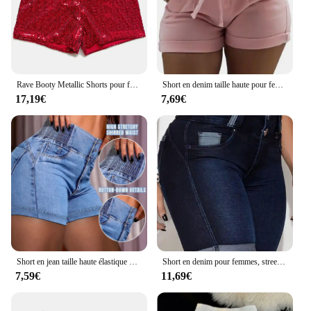
Rave Booty Metallic Shorts pour femmes, Paillettes scintillantes, Sexy, Noir, Rouge, Argent, Or, Hot Shorts, Summer Wlwear, Festival Dance Shorts
Short en denim taille haute pour femme, jean skinny, ceinture, lavé, mode estivale
17,19€
7,69€
Short en jean taille haute élastique pour femme, boutons de documents solides, taille haute, poche pour la tête, short en jean commandé, vêtements d'été, nouveau
Short en denim pour femmes, streetwear vintage, décontracté, avec poches à panneaux, pour les abonnés à la mode, été 2023
7,59€
11,69€