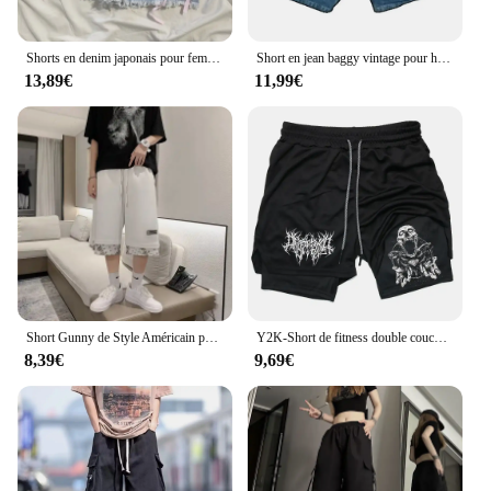
Shorts en denim japonais pour femmes, pantalons bandage brodés, pantalons taille haute, tunique mignonne, nouveau bas, 2024
Short en jean baggy vintage pour hommes et femmes, impression de doigts, Hip Hop, objectifs de gym, Harajuku, short de basket-ball gothique, Streetwear d'été, Y2K
13,89€
11,99€
Short Gunny de Style Américain pour Homme, Streetwear Hip Hop, Deux Pièces, Décontracté, Été
Y2K-Short de fitness double couche pour homme, séchage rapide, imprimé tête de mort, entraînement, course à pied, musculation, vêtements de sport
8,39€
9,69€