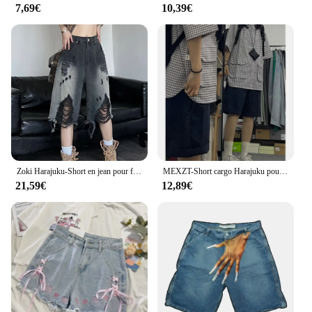
7,69€
10,39€
Zoki Harajuku-Short en jean pour femme, streetwear, vintage, nickel é, américain, rétro, Bf, Hip Hop, design, nouveau, Y2K
MEXZT-Short cargo Harajuku pour femme, pantalon court de sport, noir, pur coton, baggy, streetwear d'été, blanc, jambes larges
21,59€
12,89€