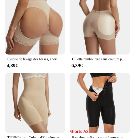
Culotte de levage des fesses, short de butin ouvert, sous-vêtements de mariage, culotte push-up, rehausseur de hanche TUNIControl
Culotte rembourrée sans couture pour femmes, faux culotte de contrôle du cul, rehausseur de hanche, rehausseur de butin, lève-fesses, short BoyGoals, lingerie sexy
4,89€
6,39€
TUNIControl-Culotte d'Entraînement Taille Haute pour Femme, Gaine Amincissante, Gaine Mi-Cuisse, Shaper de Corps
Pantalon de Sauna pour femmes, perte de poids, thermique, sous-vêtement, taille haute, levage des fesses, Leggings d'entraînement avec contrôle du ventre