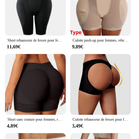
Short rehausseur de fesses pour femmes, faux butin, hanche, spoeur de corps, entraîneur de taille, culotte de contrôle du ventre
Culotte push-up pour femmes, vêtement saute-hanche, avec coussinets
11,69€
9,89€
Short sans couture pour femmes, rehausseur de hanche, coussinets de fesses, culotte push-up rembourrée en éponge, faux boxer de cul
Culotte rehausseur de fesses pour femmes, sous-vêtement sexy, push-up
4,89€
3,49€