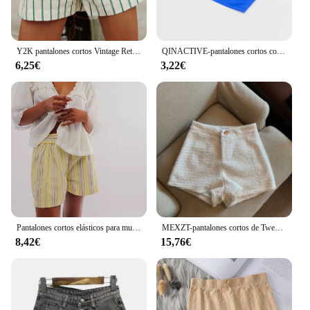
Y2K pantalones cortos Vintage Retro para mujer, ropa de calle elástica con botones, cintura alta, rayas gráficas, suelta, estética, bragas cortas informales
QINACTIVE-pantalones cortos con espalda en V para mujer, ropa de gimnasio, pantalones cortos de ciclismo, mallas elásticas altas, Leggings de Fitness
6,25€
3,22€
Pantalones cortos elásticos para mujer, Shorts informales de cintura alta con estampado a la moda, holgados, para vacaciones, playa, Club, ropa de calle Vintage Y2K
MEXZT-pantalones cortos de Tweed para mujer, Shorts elegantes de cintura alta y pierna ancha para oficina, coreanos, blancos y negros, informales, combinan con todo, nuevos
8,42€
15,76€