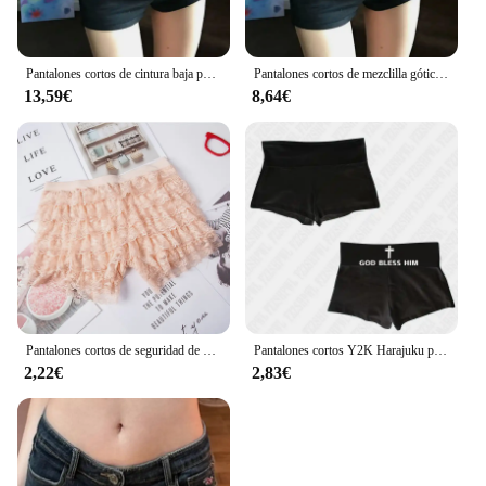
Pantalones cortos de cintura baja para mujer, chicas picantes de verano Y2K, elasticidad que combina con todo, moda coreana Sexy, S-5XL ajustado que cubre la cadera, acogedor
Pantalones cortos de mezclilla góticos para mujer, ropa de calle de cintura baja, ajustada, Sexy, estilo Punk Chic, color negro, Y2k, Verano
13,59€
8,64€
Pantalones cortos de seguridad de encaje con volantes, Pantalón elástico Lolita, pantalones cortos de seguridad con lazo informal, pantalones cortos anticaminar, sección delgada de verano
Pantalones cortos Y2K Harajuku para mujer, ropa de calle con estampado de letras góticas, Hip Hop, Punk, Emo Girl, americana, Retro, informal, Sexy, Verano
2,22€
2,83€