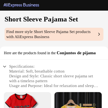
Short Sleeve Pajama Set
Find more style
Short Sleeve Pajama Set
products
with AliExpress Business
Conjuntos de pijama
Here are the products found in the
Specifications:
Material: Soft, breathable cotton
Design and Style: Classic short sleeve pajama set
with a timeless pattern
Usage and Purpose: Ideal for relaxation and sleep
Applicable Environment: Suitable for both indoor
and outdoor use
Performance and Property: Lightweight,
comfortable, and durable