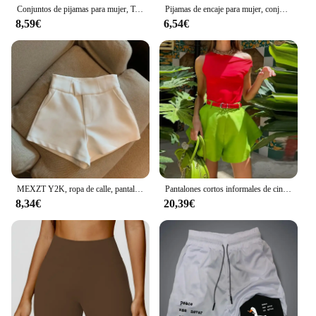
Conjuntos de pijamas para mujer, Top y pantalones con botones de manga corta de otoño, ropa de dormir de 2 piezas, conjunto de pijama con botones, ropa de casa de satén
Pijamas de encaje para mujer, conjunto de ropa para el hogar, pantalones cortos de manga corta, sección delgada, color rojo, dulce y lindo, 1/3 piezas
8,59€
6,54€
MEXZT Y2K, ropa de calle, pantalones cortos negros para mujer, elegante traje de pierna ancha blanco de cintura alta, pantalones cortos sexis ajustados para discoteca, pantalones cortos nuevos
Pantalones cortos informales de cintura alta de seda Lisa para mujer, pantalones cortos elegantes de pierna ancha para mujer, pantalones holgados que combinan con todo, ropa de calle para primavera 2025
8,34€
20,39€