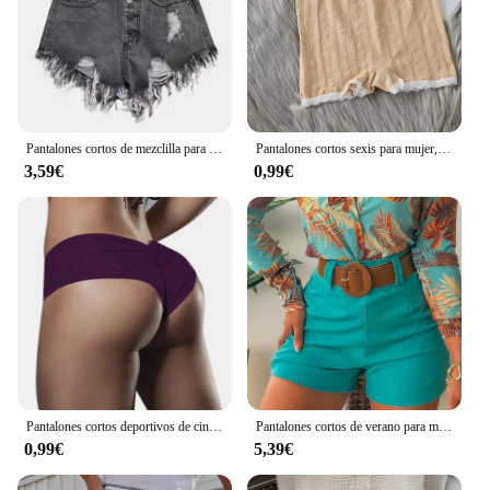
Pantalones cortos de mezclilla para mujer, Vaqueros rasgados con borlas, de cintura alta, sexys, de verano
Pantalones cortos sexis para mujer, pantalones cortos sin costuras de encaje, pantalones de seguridad para vestido, bragas, falda, pantalones cortos, ropa interior para mujer, Boxers de alta elasticidad
3,59€
0,99€
Pantalones cortos deportivos de cintura alta para mujer, Shorts elásticos para glúteos, Sexy, de licra, para entrenamiento y gimnasio
Pantalones cortos de verano para mujer, pantalones cortos informales de Color sólido con cintura alta y cierre de cremallera trasera, pantalones cortos ajustados cómodos elásticos ajustados para mujer
0,99€
5,39€