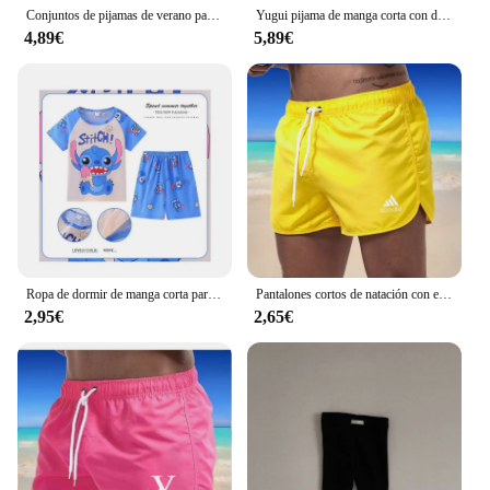
Conjuntos de pijamas de verano para niñas, Top y pantalones de manga corta con estampado de dibujos animados elegantes, hechos de lujoso y acogedor material de seda helada
Yugui pijama de manga corta con dibujo de perro para niña, conjunto de ropa para el hogar para niño y niña
4,89€
5,89€
Ropa de dormir de manga corta para niños y niñas, conjunto de ropa infantil de oso Winnie, traje de dibujos animados de Stitch, Mikey
Pantalones cortos de natación con estampado para hombre, bañador Sexy para playa, tabla de Surf, secado rápido
2,95€
2,65€