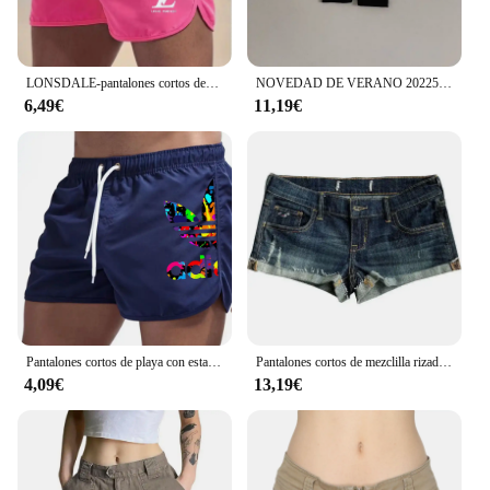
LONSDALE-pantalones cortos deportivos de playa para hombre, Bermudas holgadas masculinas con bolsillo, pantalones ligeros de verano, 2024
NOVEDAD DE VERANO 20225, pantalones cortos a rayas para bebé, pantalones cortos acanalados de algodón para niño, mallas simples para niño niña, pantalones de seguridad, ropa para niños
6,49€
11,19€
Pantalones cortos de playa con estampado colorido Simple para hombre, ropa deportiva de ocio al aire libre, cinturón suelto con cordón, pantalones cortos de tabla de secado rápido
Pantalones cortos de mezclilla rizados elásticos de tiro bajo para mujer, Mini pantalones cortos informales de calle, envoltura de cadera, Sexy, verano, nuevo
4,09€
13,19€