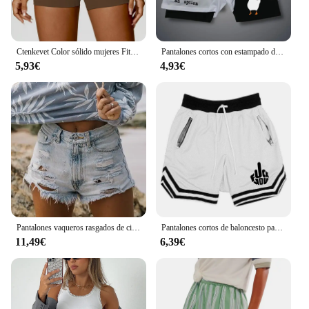
Ctenkevet Color sólido mujeres Fitness deporte corto de secado rápido mujeres ciclismo pantalones cortos de entrenamiento suaves Jog cintura alta Yoga Legging corto
Pantalones cortos con estampado de pato de dibujos animados para hombre, pantalones cortos con estampado de letras de doble capa, pantalones de secado rápido, chándal deportivo, pantalones cortos de playa
5,93€
4,93€
Pantalones vaqueros rasgados de cintura alta para mujer, Bermudas cortas, informales, ajustados, con borlas, punto de cinco puntos, Verano
Pantalones cortos de baloncesto para hombre, Shorts deportivos informales de malla para Fitness, transpirables, cinco puntos, ropa para correr, Y2k, Verano
11,49€
6,39€