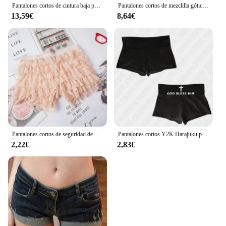
Pantalones cortos de cintura baja para mujer, chicas picantes de verano Y2K, elasticidad que combina con todo, moda coreana Sexy, S-5XL ajustado que cubre la cadera, acogedor
Pantalones cortos de mezclilla góticos para mujer, ropa de calle de cintura baja, ajustada, Sexy, estilo Punk Chic, color negro, Y2k, Verano
13,59€
8,64€
Pantalones cortos de seguridad de encaje con volantes, Pantalón elástico Lolita, pantalones cortos de seguridad con lazo informal, pantalones cortos anticaminar, sección delgada de verano
Pantalones cortos Y2K Harajuku para mujer, ropa de calle con estampado de letras góticas, Hip Hop, Punk, Emo Girl, americana, Retro, informal, Sexy, Verano
2,22€
2,83€