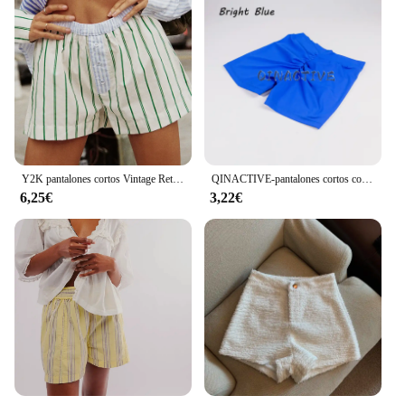
Y2K pantalones cortos Vintage Retro para mujer, ropa de calle elástica con botones, cintura alta, rayas gráficas, suelta, estética, bragas cortas informales
QINACTIVE-pantalones cortos con espalda en V para mujer, ropa de gimnasio, pantalones cortos de ciclismo, mallas elásticas altas, Leggings de Fitness
6,25€
3,22€