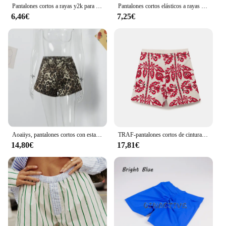
Pantalones cortos a rayas y2k para mujer, Shorts holgados de cintura alta elástica, informales, para verano, 2000
Pantalones cortos elásticos a rayas para mujer, pantalón corto holgado de cintura alta con bolsillos, ropa de calle de verano de los años 2000
6,46€
7,25€
Aoaiiys, pantalones cortos con estampado de leopardo, pantalones cortos vaqueros para mujer, pantalones cortos informales con botones Vintage, cremalleras caídas, pantalones cortos para mujer, ropa de calle Y2k de verano
TRAF-pantalones cortos de cintura alta para mujer, Shorts informales bordados, a la moda, para verano, 2024
14,80€
17,81€