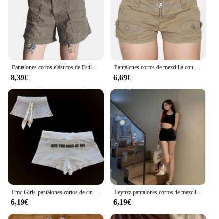
Pantalones cortos elásticos de Estilo Vintage para mujer, peto informal de color liso con bolsillos, ropa de calle para club nocturno, 2024
Pantalones cortos de mezclilla con bolsillos elásticos para mujer, ropa de calle Sexy, Y2K, sólido, Retro, corte bajo, Joggers Vintage
8,39€
6,69€
Emo Girls-pantalones cortos de cintura alta con estampado de letras Punk para mujer, Vintage, Sexy, gótico, Pastel, Y2k, ropa de calle, pantalones cortos deportivos, Verano
Feynzz-pantalones cortos de mezclilla azul para mujer, Shorts sexys de cintura alta con botones y bolsillos, ajustados, ropa de calle para la playa, verano 2021
6,19€
6,19€