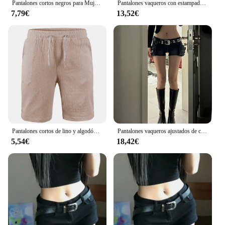
Pantalones cortos negros para Mujer, Ropa Retro con borde crudo, Correa con cremallera, cintura baja, súper pantalones vaqueros, diseño Y2k
Pantalones vaqueros con estampado de leopardo para mujer, Pantalón corto estilo basura, informal, ajustado, cintura baja, estilo Retro americano
7,79€
13,52€
Pantalones cortos de lino y algodón para hombre, Shorts transpirables de lino de Color sólido, holgados, informales, con cordones
Pantalones vaqueros ajustados de cintura baja para mujer, pantalones cortos de mezclilla de Color sólido, Goblin, Y2k, clásico, Sexy, gyuu, Dark Academia
5,54€
18,42€