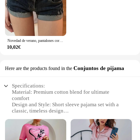
Novedad de verano, pantalones cortos vaqueros de cintura baja para mujer, pantalones cortos coreanos ajustados para niñas, pantalones vaqueros elásticos sexis de color azul profundo para envolver la cadera
10,02€
Conjuntos de pijama
Here are the products found in the
Specifications:
Material: Premium cotton blend for ultimate
comfort
Design and Style: Short sleeve pajama set with a
classic, timeless design
Usage and Purpose: Ideal for sleeping or lounging
at home
Performance and Property: Breathable fabric
ensures a cool night's sleep