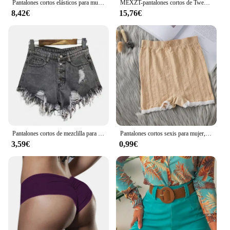
Pantalones cortos elásticos para mujer, Shorts informales de cintura alta con estampado a la moda, holgados, para vacaciones, playa, Club, ropa de calle Vintage Y2K
MEXZT-pantalones cortos de Tweed para mujer, Shorts elegantes de cintura alta y pierna ancha para oficina, coreanos, blancos y negros, informales, combinan con todo, nuevos
8,42€
15,76€
Pantalones cortos de mezclilla para mujer, Vaqueros rasgados con borlas, de cintura alta, sexys, de verano
Pantalones cortos sexis para mujer, pantalones cortos sin costuras de encaje, pantalones de seguridad para vestido, bragas, falda, pantalones cortos, ropa interior para mujer, Boxers de alta elasticidad
3,59€
0,99€