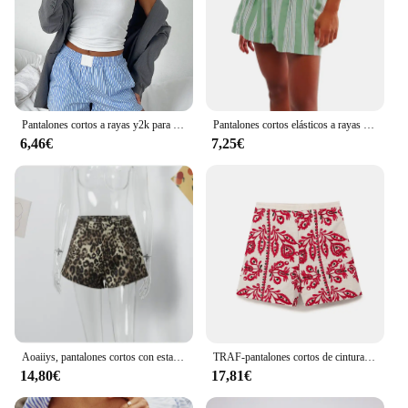
Pantalones cortos a rayas y2k para mujer, Shorts holgados de cintura alta elástica, informales, para verano, 2000
Pantalones cortos elásticos a rayas para mujer, pantalón corto holgado de cintura alta con bolsillos, ropa de calle de verano de los años 2000
6,46€
7,25€
Aoaiiys, pantalones cortos con estampado de leopardo, pantalones cortos vaqueros para mujer, pantalones cortos informales con botones Vintage, cremalleras caídas, pantalones cortos para mujer, ropa de calle Y2k de verano
TRAF-pantalones cortos de cintura alta para mujer, Shorts informales bordados, a la moda, para verano, 2024
14,80€
17,81€