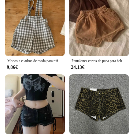
Monos a cuadros de moda para niño y niña, pantalones cortos con tirantes que combinan con todo, pantalones cortos de lino y algodón simples finos de verano para bebé
Pantalones cortos de pana para bebé, Shorts de color liso, acanalados, a la moda, novedad de otoño, 2024
9,86€
24,13€