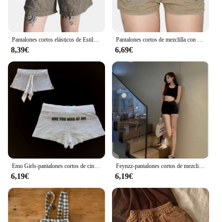
Pantalones cortos elásticos de Estilo Vintage para mujer, peto informal de color liso con bolsillos, ropa de calle para club nocturno, 2024
Pantalones cortos de mezclilla con bolsillos elásticos para mujer, ropa de calle Sexy, Y2K, sólido, Retro, corte bajo, Joggers Vintage
8,39€
6,69€
Emo Girls-pantalones cortos de cintura alta con estampado de letras Punk para mujer, Vintage, Sexy, gótico, Pastel, Y2k, ropa de calle, pantalones cortos deportivos, Verano
Feynzz-pantalones cortos de mezclilla azul para mujer, Shorts sexys de cintura alta con botones y bolsillos, ajustados, ropa de calle para la playa, verano 2021
6,19€
6,19€