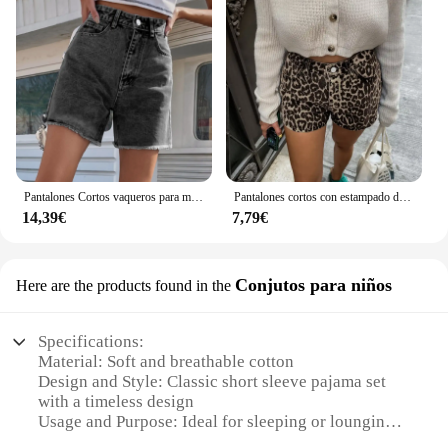
Pantalones Cortos vaqueros para mujer, Shorts de cintura alta, Estilo Vintage coreano, ropa de calle informal, Verano
Pantalones cortos con estampado de leopardo para mujer, Shorts de algodón, ajustados, versátiles e informales, con bolsillos y botones, ropa de calle Y2K, 2024
14,39€
7,79€
Conjutos para niños
Here are the products found in the
Specifications:
Material: Soft and breathable cotton
Design and Style: Classic short sleeve pajama set
with a timeless design
Usage and Purpose: Ideal for sleeping or lounging
at home