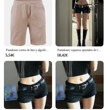
Pantalones cortos de lino y algodón para hombre, Shorts transpirables de lino de Color sólido, holgados, informales, con cordones
Pantalones vaqueros ajustados de cintura baja para mujer, pantalones cortos de mezclilla de Color sólido, Goblin, Y2k, clásico, Sexy, gyuu, Dark Academia
5,54€
18,42€