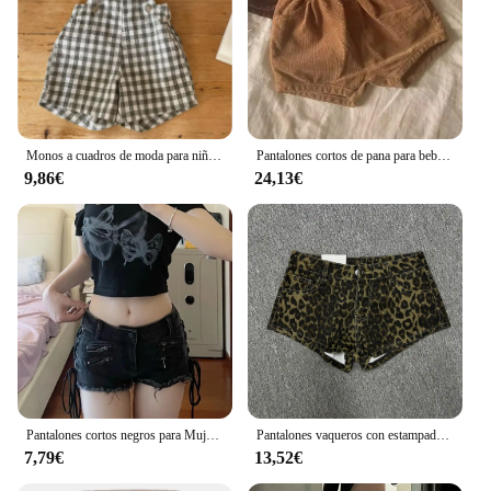
Monos a cuadros de moda para niño y niña, pantalones cortos con tirantes que combinan con todo, pantalones cortos de lino y algodón simples finos de verano para bebé
Pantalones cortos de pana para bebé, Shorts de color liso, acanalados, a la moda, novedad de otoño, 2024
9,86€
24,13€
Pantalones cortos negros para Mujer, Ropa Retro con borde crudo, Correa con cremallera, cintura baja, súper pantalones vaqueros, diseño Y2k
Pantalones vaqueros con estampado de leopardo para mujer, Pantalón corto estilo basura, informal, ajustado, cintura baja, estilo Retro americano
7,79€
13,52€