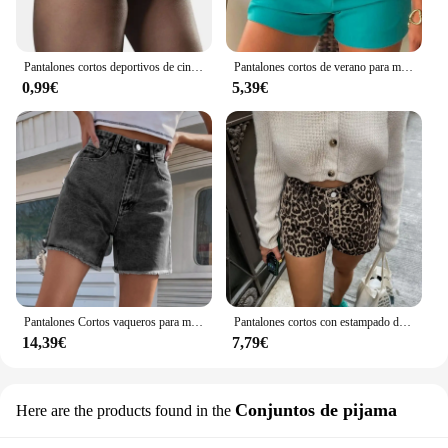
Pantalones cortos deportivos de cintura alta para mujer, Shorts elásticos para glúteos, Sexy, de licra, para entrenamiento y gimnasio
Pantalones cortos de verano para mujer, pantalones cortos informales de Color sólido con cintura alta y cierre de cremallera trasera, pantalones cortos ajustados cómodos elásticos ajustados para mujer
0,99€
5,39€
Pantalones Cortos vaqueros para mujer, Shorts de cintura alta, Estilo Vintage coreano, ropa de calle informal, Verano
Pantalones cortos con estampado de leopardo para mujer, Shorts de algodón, ajustados, versátiles e informales, con bolsillos y botones, ropa de calle Y2K, 2024
14,39€
7,79€
Conjuntos de pijama
Here are the products found in the