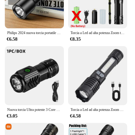
Philips 2024 nuova torcia portatile EDC torce a LED ricaricabili per Defensa autodifesa personale campeggio escursionismo
Torcia a Led ad alta potenza Zoom telescopico lampada a Led ricaricabile portatile faretti di emergenza torcia da campeggio
€6.58
€8.35
Nuova torcia Ultra potente 3 Core LED Mini torcia tattica torcia LED ad alta potenza ricaricabile USB con lampada a mano magnetica
Torcia a Led ad alta potenza Zoom a colpo lungo torcia Super luminosa Led torcia USB ricaricabile molto forte per il campeggio
€3.05
€4.58