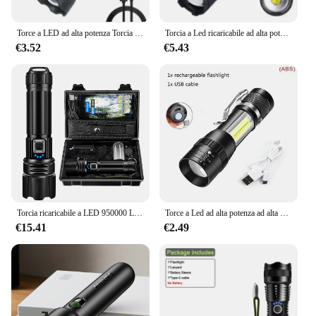
Torce a LED ad alta potenza Torcia tattica da 2000LM con luce display Ricarica USB Lanterna con zoom di emergenza per pesca da campeggio
Torcia a Led ricaricabile ad alta potenza Xiaomi molto forte con torcia a luce laterale illuminazione di emergenza portatile per escursioni in campeggio
€3.52
€5.43
Torcia ricaricabile a LED 950000 Lumen XHP70.2, torcia super luminosa, torce portatili ad alta potenza IP67 impermeabili
Torce a Led ad alta potenza ad alta potenza faretti tattici di emergenza Zoom telescopico batteria incorporata torcia da campeggio ricaricabile USB
€15.41
€2.49