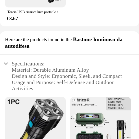
Torcia USB ricarica luce portatile esterna LED proiezione di emergenza luce staffa luce pannocchia proiettore
€8.67
Bastone luminoso da
Here are the products found in the
autodifesa
Specifications:
Material: Durable Aluminum Alloy
Design and Style: Ergonomic, Sleek, and Compact
Usage and Purpose: Self-Defense and Outdoor
Activities
Performance and Property: High Power LED with 3
Modes
Parts and Accessories: Includes Batteries and Wrist
Strap
Applicable People: Suitable for Everyone
Features:
|Wholesale|Vendors|