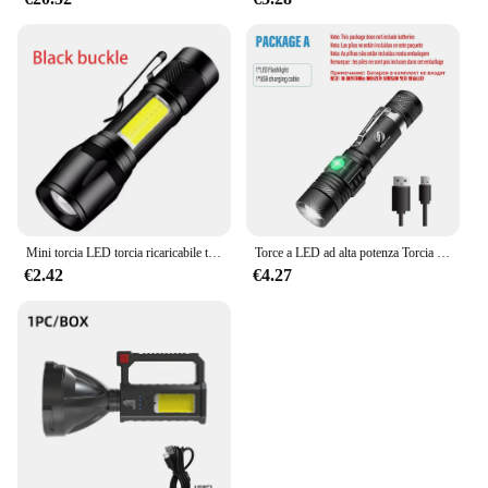
Mini torcia LED torcia ricaricabile torcia portatile di ricarica USB banca ad alta potenza campeggio lanterna impermeabile a lungo raggio
Torce a LED ad alta potenza Torcia da campeggio zoomabile con perline lampada a LED T6 Impermeabile 4 modalità di illuminazione Caricatore USB multifunzione
€2.42
€4.27