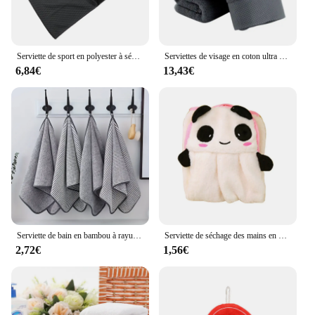
Serviette de sport en polyester à séchage rapide, serviette de natation cool pour le golf, la gym, le yoga, la randonnée, la course à pied, le fitness en plein air, la sueur
Serviettes de visage en coton ultra doux, séchage rapide des mains, optique de bain, confortable, absorbant, douche, hôtel, 1 pièce
6,84€
13,43€
Serviette de bain en bambou à rayures, absorbante et à séchage rapide, super douce pour la peau, pour la maison, 35x75cm, 1 pièce
Serviette de séchage des mains en microcarence pour enfants, joli dessin animé, tissu en peluche doux pour enfants, serviette suspendue absorbante, lingette de bain pour la cuisine
2,72€
1,56€