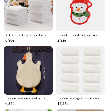
Lot de 10 petites serviettes blanches de bonne qualité, bon marché, pour le visage, les mains, la cuisine, l'hôtel, le restaurant, la maternelle, en coton
Serviette à main de Noël en forme de bonhomme de neige créatif, père Noël, mouchoir, serviettes, cuisine, HOAbsorbant, gril, décor de Noël
6,90€
2,92€
Serviette de toilette au design chic pour la maison, peignoir de cuisine à séchage rapide, serviettes de dessin animé mignon, jardin textile
Serviette de visage en tissu microcarence doux, serviette de bain d'hôtel, serviettes à main de lavage, serviette de livres multifonctionnelle portable, blanc, 10 pièces
6,34€
14,57€