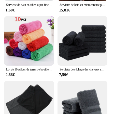
Serviette de bain en fibre super fine pour adulte, bonnet de sport, turban doux pour sécher les cheveux, support de visage
Serviette de bain en microcarence pour hommes et femmes, super grande, douce, haute absorption et séchage rapide, serviettes de sport, beauté, hôtel
1,60€
15,81€
Lot de 10 pièces de terrestre bouillettes en coton pour le visage et le bain, accessoire pratique en fibre douce pour la plage et la maison
Serviette de séchage des cheveux en microcarence noire, serviettes à main utilisées pour les invités, salon de coiffure, styliste, hôtel, spa, 5 pièces, 10 pièces
2,66€
7,59€