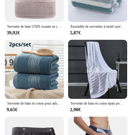
Serviette de bain UNIS issante en coton égyptien pour homme et couple 600, serviette absorbante, serviette douce, grise, ménage, salle de bain
Ensemble de serviettes à motif rayé, serviettes de bain douces, séchage rapide, absorbantes
39,92€
5,87€
Serviette de bain en coton pour adultes, augmente l'absorption d'eau, solide, document doré, injSoft Affinity Face, 2 pièces
Serviette de bain en coton épais pour hommes et femmes, haute qualité, douce, super absorbante, universelle, hôtel, salon de beauté, terrestre bouillette
9,65€
2,90€