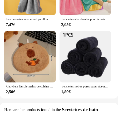
Essuie-mains avec nœud papillon pour hôtels de cuisine, velours, microcarence, doux, séchage rapide, absorbant, livres, Everths, maison, sauna, serviette éponge
Serviettes absorbantes pour la maison, essuie-mains de cuisine, sites souriants, fournitures pour la maison, peignoir textile, jardin, 2 pièces, 4 pièces
7,47€
2,05€
Capybara-Essuie-mains de cuisine Kapibala, essuie-mains de visage, essuie-mains absorbants, torchons doux, chiffon de gril de livres, mignon
Serviettes noires pures super absorbantes, essuie-mains noirs de qualité supérieure, ultra douces, 402 absorbantes, hôtel, spa, fournitures pour la maison
2,50€
1,80€
Serviettes de bain
Here are the products found in the