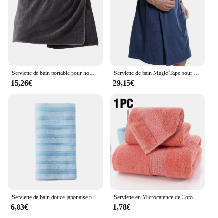
Serviette de bain portable pour homme, jupe de sauna magique, douche, peignoir de plage doux et respirant, peignoir de sport pour adulte
Serviette de bain Magic Tape pour homme, robe de douche portable avec poche, idéale pour le sauna et la salle de douche, 2023
15,26€
29,15€
Serviette de bain douce japonaise pour hommes et femmes, mousse de bain à la maison, bande dorsale, même serviette de bain coréenne, grandes serviettes
Serviette en Microcarence de Coton Pur pour Homme et Femme, Absorbante, Douce, non Pelucheuse, Lavage du Visage, Salle de Bain, Ménage
6,83€
1,78€