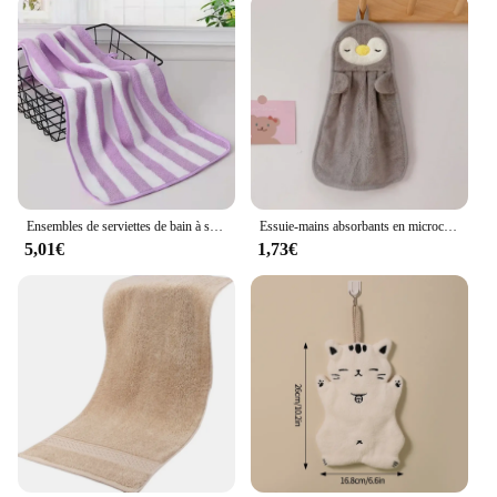
Ensembles de serviettes de bain à séchage rapide absorbant les rayures pour adultes, serviettes douces pour le visage, serviettes de bain en microcarence, 35x75cm
Essuie-mains absorbants en microcarence de dessin animé pour enfants, essuie-mains, serviettes pour bébé, mouchoir en velours, sites optiques supplémentaires, animal
5,01€
1,73€