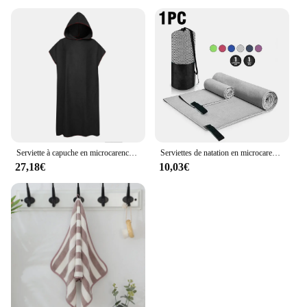
Serviette à capuche en microcarence à séchage rapide pour hommes et femmes, peignoir de bain, cape de bain, poncho de surf, serviette de bain de sauna, serviette de bain proxy, serviette de bain pour la natation, serviette de voyage de plage
Serviettes de natation en microcarence à séchage rapide pour hommes et femmes, serviette de plage portable, douce, camping en plein air, randonnée, cyclisme, sports de course
27,18€
10,03€