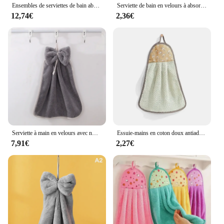
Ensembles de serviettes de bain absorbantes à séchage rapide pour adultes, doux, visage, essuie-mains, HOMicrofiber, comefor Swim
Serviette de bain en velours à absorption d'eau pour salles de bains, chiffon créatif pour cuisine et grill, outils pour livres à la maison, visage de chat
12,74€
2,36€
Serviette à main en velours avec nœud papillon pour hôtels de cuisine, microcarence douce, séchage rapide, absorbant, livres, maison, bain, éponge, Everths
Essuie-mains en coton doux antiadhésif à l'huile pour salles d'optique, essuie-mains souriants pour gril, essuie-mains de cuisine, haute qualité, 23x36cm
7,91€
2,27€