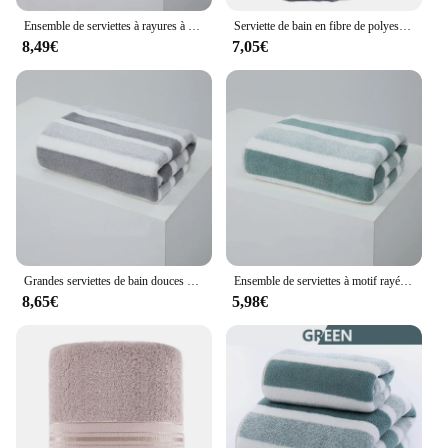
Ensemble de serviettes à rayures à séchage rapide, serviette de bain ou serviette à main HOExperience douce et absorbante
Serviette de bain en fibre de polyester avec poche pour homme, serviette de bain portable, serviette de plage douce, accessoires HOHome, nouvelle mode
8,49€
7,05€
Grandes serviettes de bain douces et confortables pour la maison, absorbantes et confortables, serviettes d'emballage pour couple, hommes et femmes, nouveau
Ensemble de serviettes à motif rayé, serviettes de bain douces, séchage rapide, absorbantes
8,65€
5,98€