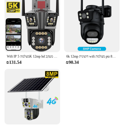
6k 12mp חיצונית wifi מצלמת ptz 8x זום אופטי שלושה עדשה מסכים כפול וידאו מעקב 8mp עדשה כפולה cctv אבטחה IP מצלמה
Wifi IP מצלמה 5K 12mp hd שלוש עדשה מצלמה חיצונית זיהוי תנועה אבטחה עמיד למים מעקב cctv ipc360 הבית
₪131.54
₪90.34