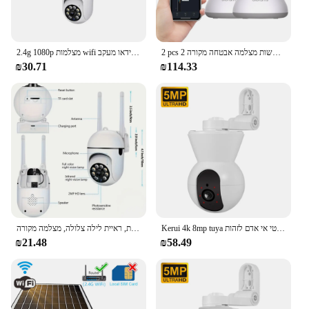
2 pcs מטושטשות מצלמה אבטחה מקורה 2k, מצלמת אבטחה ביתית עבור כלב/קשישים, מצלמת אבטחה עם A31S-2pc עדכון שיחה חד-מגע
2.4g 1080p מצלמות wifi וידאו מעקב IP IP אבטחת מסך 4.0x זום הביתה אלחוטי עמיד למים אזעקה
₪30.71
₪114.33
Kerui 4k 8mp tuya חכם מיני אינטרנט אלחוטי עם סוגר פנימית אבטחה בית אלחוטי אי אדם לזהות ccctv מעקב מצלמה
מצלמה ניטור וויפי בחדות גבוהה-אינטרקום 355 פנורמית, ראיית לילה צלולה, מצלמה מקורה
₪21.48
₪58.49