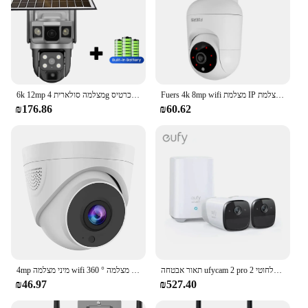
Fuers 4k 8mp wifi מצלמת IP עם סוגריים מתכווננת בית חכם אבטחה אלחוטי מצלמה מעקב תינוק צג מיני מצלמת
6k 12mp מצלמה סולארית 4g כרטיס SIM wifi חכם אבטחה הבית הגנה IP חיצוני אלחוטי עמיד למים מצלמות מעקב וידאו
₪176.86
₪60.62
תאור אבטחה ufycam 2 pro מצלמת אינטרנט אלחוטי 2k רזולוציית 365 יום חיי סוללה ללא תשלום חודשי eu & uk
4mp מיני מצלמה wifi 360 ° מצלמה ptz הלילה חזון אוטומטי מסלול 2-דרך אודיו IP מצלמת אבטחה הביתה
₪46.97
₪527.40