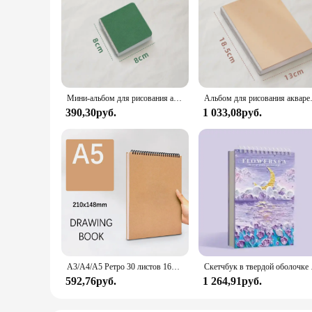
Мини-альбом для рисования акварелью из толстой бумаги карманный альбом для рисования GSM 230 г маркерная бумага для рисования, релаксация работы, фотоальбом
Альбом для рисования акварелью из толстой 
390,30руб.
1 033,08руб.
A3/A4/A5 Ретро 30 листов 160 г/м2 художественный альбом для рисования акварелью практика спиральный блокнот в твердом переплете крафт-бумага блокнот для рисования
Скетчбук в твердой оболочке 16K,
592,76руб.
1 264,91руб.