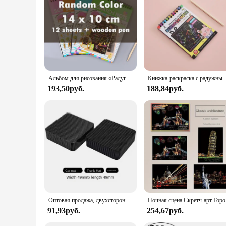
Our Scratch Art Notebooks are designed for everyone, regardle
They're also perfect for home use, where they can be a sourc
loves to create and explore their artistic side. Whether you'
Альбом для рисования «Радуга», 12 листов
Книжка-раскраска с радужными царапинами, волшебная бумага для рисования, ручка-карандаш для д
193,50руб.
188,84руб.
Оптовая продажа, двухсторонние высококлейкие фиксированные наклейки, автомобильные аксессуары, застежка-липучка, самоклеящиеся крепления, ремешок для царапин
Ночная сцен
91,93руб.
254,67руб.