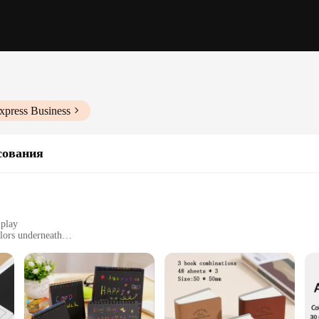
xpress Business
сования
 play
lors underneath
g
ults