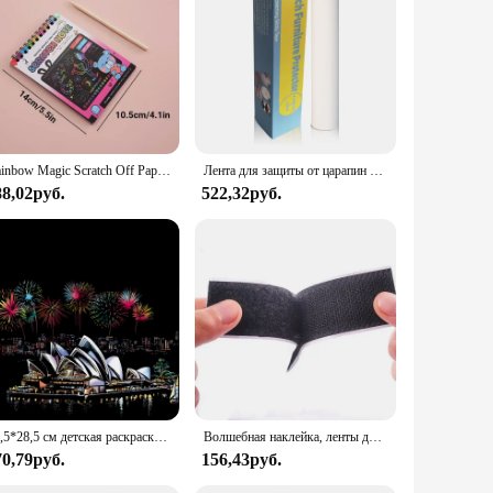
to teach color theory, composition, and fine motor skills.
these notebooks are not just for kids; they're for anyone who
s yourself, our Scratch Art Notebooks are the perfect choice.
Rainbow Magic Scratch Off Paper Set Arts Scraping Painting Toy DIY Graffiti Book Montessori Educational Toys for Kids Gifts
Лента для защиты от царапин для кошек, защитные пленки для мебели от кошек, прозрачная самоклеящаяся лента для дрессировки домашних животных, наклейка на мебель для дивана
88,02руб.
522,32руб.
40,5*28,5 см детская раскраска скретч-изображение DIY игрушка город ночной вид/взрослый ручной работы скребковая бумага для рисования для снятия стресса
Волшебная наклейка, ленты для царапин, самоклеящаяся сверхпрочная двусторонняя клейкая лента с наклейкой, мощная застежка-липучка
70,79руб.
156,43руб.