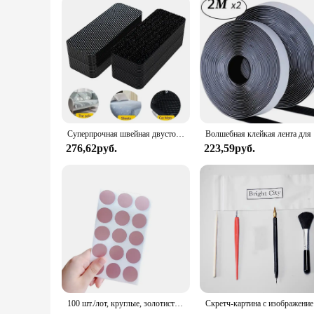
Суперпрочная швейная двусторонняя лента, очень прочная клейкая липучка, крепления для царапин, органайзер для кабеля, сделай сам, застежки для ковров, авто
Волшебная 
276,62руб.
223,59руб.
100 шт./лот, круглые, золотистые, серебряные, синие, скретч-покрытие, милые наклейки, сделай сам, многофункциональные подарки, скребковая наклейка
Скретч