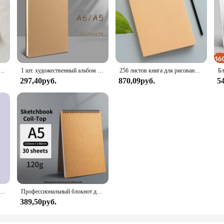
бумаги карманный альбом для рисования утолщенная Бумага GSM 230 г бумага для рисования, рабочая Релаксация, искусственная бумага
1 шт. художественный альбом для рисования, 160 г/м2, 30 листов/60 страниц, акварельный спиральный блокнот для рисования
256 листов книга для рисования черный блокнот для рисования студенческий блокнот для рисования картонный альбом для рисования
297,40руб.
870,09руб.
5
 утолщенная художественная книга для студентов, специальная книга для рисования, изысканная масляная живопись, бумажная эскизная бумага, школьные принадлежности
Профессиональный блокнот для набросков толстая бумага 160 г/кв. М, блокнот на спирали для рисования акварелью, школьные принадлежности для набросков, блокнот для рисования
389,50руб.