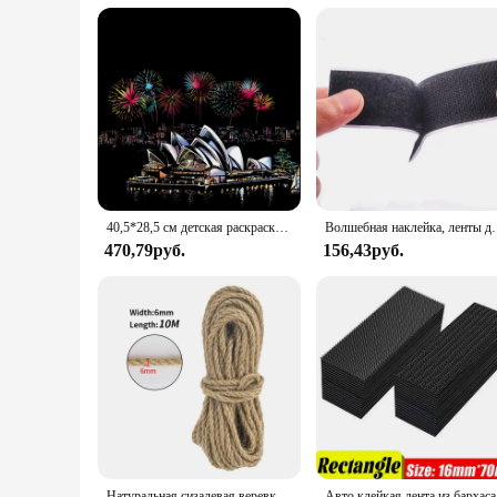
**A Tool for Everyone**
With its wholesale and vendor availability, the Scratch Art N
business owner seeking to provide unique gifts to clients, thi
for anyone looking to add a touch of creativity to their life.
satisfying color.
40,5*28,5 см детская раскраска скретч-изображение DIY игрушка город ночной вид/взрослый ручной работы скребковая бумага для рисования для снятия стресса
Волшебная наклейка, ленты для царапин, самоклеящаяся 
470,79руб.
156,43руб.
Натуральная сизалевая веревка для кошачьего дерева, DIY Когтеточка, игрушка, рамка для скалолазания, сменный когтеточный Когтеточка, мебель ручной работы, веревки
Авто клейкая л