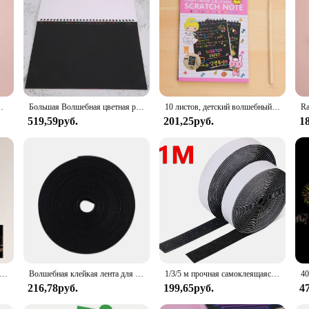
ss of age or skill level. They're ideal for classrooms, where they can be used 
e of entertainment and relaxation. With their vibrant colors and unique design, 
re a professional artist, a hobbyist, or someone looking for a new way to expres
етей, детские игрушки для творчества и рисования, подарки для детей
Большая Волшебная цветная радужная бумага для царапин 19x26 см, блокнот, черная детская игрушка для рисования «сделай сам»
10 листов, детский волшебный блокнот для рисования «сделай сам»
519,59руб.
201,25руб.
1
а Скретч-арт Городской пейзаж Архитектура Клип-арт 4 шт. Стиль открытки Красочные скретч-арт Прохладные и красочные скретч-арт
Волшебная клейкая лента для царапин, самоклеящаяся, сверхпрочная, двусторонняя клейкая лента с наклейкой, мощная застежка-липучка
1/3/5 м прочная самоклеящаяся лента с застежкой-липучкой, волшебная нейлоновая наклейка, ленты для царапин с клеевым ремешком для рукоделия 20-50 мм
216,78руб.
199,65руб.
4