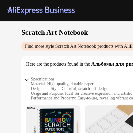
Scratch Art Notebook
Find more style
Scratch Art Notebook
products with AliE
Альбомы для ри
Here are the products found in the
Specifications:
Material: High-quality, durable paper
Design and Style: Colorful, scratch-off design
Usage and Purpose: Ideal for creative expression and artistic
Performance and Property: Easy-to-use, revealing vibrant co
Parts and Accessories: Includes a stylus for precise scratchin
Applicable People: Suitable for all ages, from children to ad
Features:
|Wholesale|
**Unleashing Creativity with Scratch Art Notebooks**