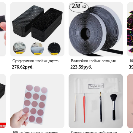
otebook is not just a product; it's a tool for creative minds. Whether you're an
s notebook is a fantastic option. Its performance and property are designed to wi
 The notebook's parts and accessories are carefully chosen to enhance the user e
сверхпрочная двусторонняя клейкая лента с наклейкой, мощная застежка-липучка
Суперпрочная швейная двусторонняя лента, очень прочная клейкая липучка, крепления для царапин, органайзер для кабеля, сделай сам, застежки для ковров, авто
Волшебная клейкая лента для царапин, самоклеящаяся, сверхпрочная, двусторонняя клейкая лента с наклейкой, мощная застежка-липучка
276,62руб.
223,59руб.
3
ента из бархаса, самоклеящаяся лента для рукоделия, принадлежности для одежды, застежка для дома, 10/30/50 пар, художественная оптовая продажа, шитье, царапины
100 шт./лот, круглые, золотистые, серебряные, синие, скретч-покрытие, милые наклейки, сделай сам, многофункциональные подарки, скребковая наклейка
Скретч-картина с изображением пейзажа, для взрослых и детей, 40,5 х 28,5 см