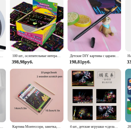
клейкая лента для царапин, самоклеящаяся, сверхпрочная, двусторонняя клейкая лента с наклейкой, мощная застежка-липучка
100 шт., ослепительные интерактивные игрушки для детей и родителей
Детские DIY картины с царапинами Волшебные городские рисунки детские развивающие игрушки Детские подарки на день рождения Аксессуары для комнаты Y041
398,98руб.
198,81руб.
3
-картина с изображением пейзажа, для взрослых и детей, 40,5 х 28,5 см
Картина Монтессори, заметка, скретч-арт, бумага, сделай сам, книга для граффити, детская волшебная Радуга, соскабливание, блокнот для рисования, развивающие игрушки
4 шт., детские игрушки «сделай сам», ночная сцена, художественная живопись, игрушки, городское здание, пейзаж, детские развивающие игрушки, подарок на день рождения, декор комнаты