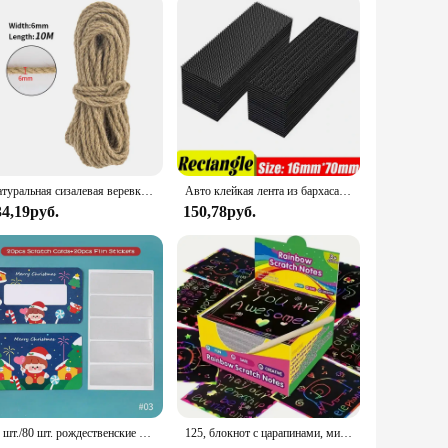
Натуральная сизалевая веревка для кошачьего дерева, DIY Когтеточка, игрушка, рамка для скалолазания, сменный когтеточный Когтеточка, мебель ручной работы, веревки
Авто клейкая лента из бархаса, самоклеящаяся лента для рукоделия, принадлежности для одежды, застежка для дома, 10/30/50 пар, художественная оптовая продажа, шитье, царапины
34,19руб.
150,78руб.
20 шт./80 шт. рождественские скретч-карты с пленочным покрытием, наклейки с этикетками, сделай сам, праздничный подарок, вечерние игры, детские венгеры для восстановления
125, блокнот с царапинами, мини-блокнот с радужными царапинами, отличные поделки для детей и подростков, Радужное искусство царапин для детей