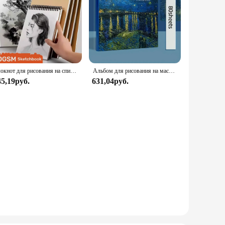
Блокнот для рисования на спирали, 160 г/кв. М
Альбом для рисования на масляной основе, 80 листов
45,19руб.
631,04руб.