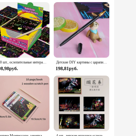
 educator looking to engage students in a new way or a
thstand the rigors of daily use, making it a reliable choice
xperience, ensuring that each scratch reveals a vibrant and
100 шт., ослепительные интерактивные игрушки для детей и родителей
Детские DIY картины с царапинами Волшебные городские рисунки детские развивающие игрушки Детские подарки на день рождения Аксессуары для комнаты Y041
98,98руб.
198,81руб.
Картина Монтессори, заметка, скретч-арт, бумага, сделай сам, книга для граффити, детская волшебная Радуга, соскабливание, блокнот для рисования, развивающие игрушки
4 шт., детские игрушки «сделай сам», ночная сцена, художественная живопись, игрушки, городское здание, пейзаж, детские развивающие игрушки, подарок на день рождения, декор комнаты