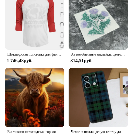
an essential addition to any enthusiast's collection.
Шотландская Толстовка для фанатов, хлопок, длинный рукав, регби
Автомобильные наклейки, цветок расторопши, шотландская лента для мотоцикла, грузовика, автомобиля, заднего стекла, светоотражающие
1 746,48руб.
314,51руб.
Винтажная шотландская горная корова, животное, ландшафт, картина, настенная живопись, картина для гостиной, домашний декор для спальни
Чехол в шотландскую клетку для Xiaomi Redmi Note 13 11 9 10 12 Pro Plus 9S 10S 11S 12S Redmi 13C 9C 10C 12C