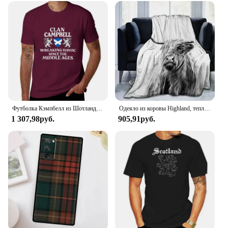
Футболка Кэмпбелл из Шотландской семьи с названием Шотландии, Льва, быстросохнущие облегающие футболки для мужчин
Одеяло из коровы Highland, теплое удобное покрывало с изображением животных Шотландии, шотландских рогов, быка, крупного рогатого скота для всех сезонов, для кровати, дивана
1 307,98руб.
905,91руб.