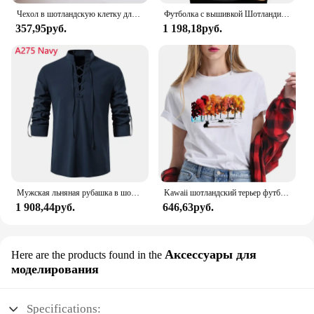
Чехол в шотландскую клетку для Samsung Galaxy S24 Ultra S21 S22 S23 Plus S20 FE S8 S9 S10 Note 10 20
Футболка с вышивкой Шотландии, шотландский новый лев, флаг страны, верх спецодежды
357,95руб.
1 198,18руб.
Мужская льняная рубашка в шотландском стиле Jacobite Ghillie Kilt, средневековая в готическом стиле, стиле ренессанс, мужская рубашка на шнуровке, костюм пирата, футболка
Kawaii шотландский терьер футболки для женщин harajuku футболка с мультяшным животным принтом женские летние милые топы футболка для любителей собак
1 908,44руб.
646,63руб.
Аксессуары для
Here are the products found in the
моделирования
Specifications: