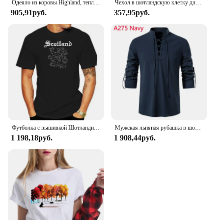
Одеяло из коровы Highland, теплое удобное покрывало с изображением животных Шотландии, шотландских рогов, быка, крупного рогатого скота для всех сезонов, для кровати, дивана
Чехол в шотландскую клетку для Samsung Galaxy S24 Ultra S21 S22 S23 Plus S20 FE S8 S9 S10 Note 10 20
905,91руб.
357,95руб.
Футболка с вышивкой Шотландии, шотландский новый лев, флаг страны, верх спецодежды
Мужская льняная рубашка в шотландском стиле Jacobite Ghillie Kilt, средневековая в готическом стиле, стиле ренессанс, мужская рубашка на шнуровке, костюм пирата, футболка
1 198,18руб.
1 908,44руб.