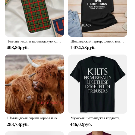
Тёплый чехол в шотландскую клетку для iPhone 16 15 14 13 12 11 Pro Max XR X XS Max Plus 12 13 Mini
Шотландский терьер, щенки, владелец, влюбленная футболка унисекс
408,86руб.
1 074,53руб.
Шотландская горная корова и икры холст Художественная печать-сельский животный Настенный декор для гостиной
Мужская шотландская гордость, Шотландия, килт, подарок, отец, папа, футболка, Европейский хлопок, мужские топы, рубашка, Классическая новейшая рубашка, футболка для фитнеса
283,73руб.
446,02руб.