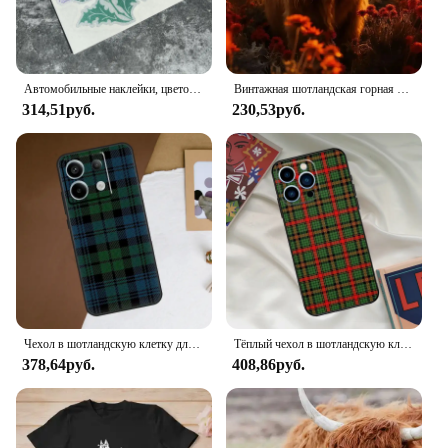
Автомобильные наклейки, цветок расторопши, шотландская лента для мотоцикла, грузовика, автомобиля, заднего стекла, светоотражающие
Винтажная шотландская горная корова, животное, ландшафт, картина, настенная живопись, картина для гостиной, домашний декор для спальни
314,51руб.
230,53руб.
Чехол в шотландскую клетку для Xiaomi Redmi Note 13 11 9 10 12 Pro Plus 9S 10S 11S 12S Redmi 13C 9C 10C 12C
Тёплый чехол в шотландскую клетку для iPhone 16 15 14 13 12 11 Pro Max XR X XS Max Plus 12 13 Mini
378,64руб.
408,86руб.