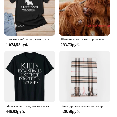
Шотландский терьер, щенки, владелец, влюбленная футболка унисекс
Шотландская горная корова и икры холст Художественная печать-сельский животный Настенный декор для гостиной
1 074,53руб.
283,73руб.
Мужская шотландская гордость, Шотландия, килт, подарок, отец, папа, футболка, Европейский хлопок, мужские топы, рубашка, Классическая новейшая рубашка, футболка для фитнеса
Эдинбургский теплый кашемировый мужской шарф шаль шотландский шарф в шотландскую клетку
446,02руб.
520,59руб.