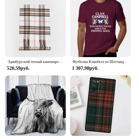
Эдинбургский теплый кашемировый мужской шарф шаль шотландский шарф в шотландскую клетку
Футболка Кэмпбелл из Шотландской семьи с названием Шотландии, Льва, быстросохнущие облегающие футболки для мужчин
520,59руб.
1 307,98руб.