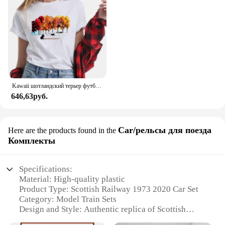
Kawaii шотландский терьер футболки для женщин harajuku футболка с мультяшным животным принтом женские летние милые топы футболка для любителей собак
646,63руб.
Car/рельсы для поезда
Here are the products found in the
Комплекты
Specifications:
Material: High-quality plastic
Product Type: Scottish Railway 1973 2020 Car Set
Category: Model Train Sets
Design and Style: Authentic replica of Scottish
Railway cars from 1973 to 2020