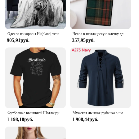
Одеяло из коровы Highland, теплое удобное покрывало с изображением животных Шотландии, шотландских рогов, быка, крупного рогатого скота для всех сезонов, для кровати, дивана
Чехол в шотландскую клетку для Samsung Galaxy S24 Ultra S21 S22 S23 Plus S20 FE S8 S9 S10 Note 10 20
905,91руб.
357,95руб.
Футболка с вышивкой Шотландии, шотландский новый лев, флаг страны, верх спецодежды
Мужская льняная рубашка в шотландском стиле Jacobite Ghillie Kilt, средневековая в готическом стиле, стиле ренессанс, мужская рубашка на шнуровке, костюм пирата, футболка
1 198,18руб.
1 908,44руб.