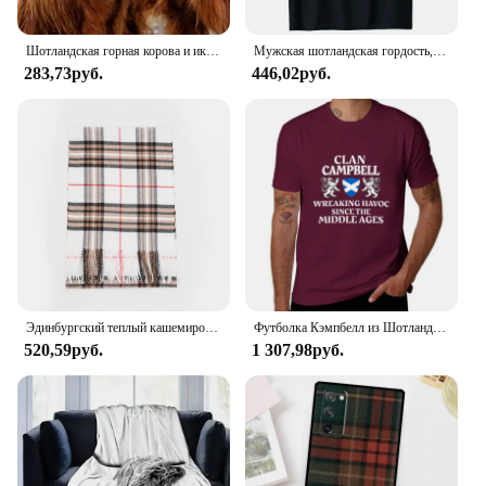
Шотландская горная корова и икры холст Художественная печать-сельский животный Настенный декор для гостиной
Мужская шотландская гордость, Шотландия, килт, подарок, отец, папа, футболка, Европейский хлопок, мужские топы, рубашка, Классическая новейшая рубашка, футболка для фитнеса
283,73руб.
446,02руб.
Эдинбургский теплый кашемировый мужской шарф шаль шотландский шарф в шотландскую клетку
Футболка Кэмпбелл из Шотландской семьи с названием Шотландии, Льва, быстросохнущие облегающие футболки для мужчин
520,59руб.
1 307,98руб.