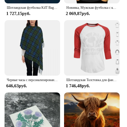
Шотландская футболка KilT Bagpipe, Забавная вещь
Новинка, Мужская футболка с коротким рукавом, забавная шотландская футболка с принтом «Kilts Good Girls Dont Ask», шотландская облегающая футболка, футболки, топы, женская футболка
1 727,15руб.
2 069,87руб.
Черные часы с персонализированным принтом, оригинальный мужской шарф в старинном стиле, осенне-зимние теплые шарфы, шали, накидки
Шотландская Толстовка для фанатов, хлопок, длинный рукав, регби
646,63руб.
1 746,48руб.