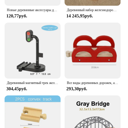
railways.
Новые деревянные аксессуары для гусениц, детали железнодорожного троса из бука, подходят для брендовых деревянных гусениц, развивающие игрушки для детей
Деревянный набор железнодорожных дорожек, детский деревянный железнодорожный пазл, слот, транзит, деревянный рельс, транзит, деревянный поезд, железная дорога, электрические игрушечные поезда для детей
120,77руб.
14 245,95руб.
Деревянный магнитный трек железной дороги, набор аксессуаров, дорожный светильник рь, железная дорога, железная дорога, подходит для деревянного трека, обучающие игрушки
Все виды деревянных дорожек, аксессуары, железнодорожные дорожки из бука, деревянный мостовой туннель, подходящий для деревянных гусениц, игрушки для детей
304,45руб.
293,30руб.