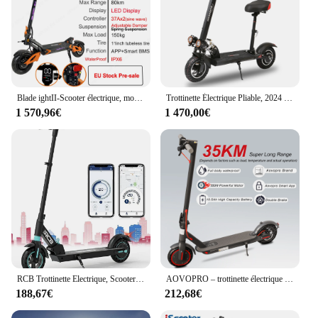
Blade ightII-Scooter électrique, moteur de tourisme, 60V, 26Ah, 2024 W x 2, pré-vente, stock UE, plus récent, 1600
Trottinette Électrique Pliable, 2024 W, 48V, 15Ah, Vitesse Maximale 45 km/h, Autonomie 50km, 10 Pouces, Pneus Tout Terrain, Nouveauté 800
1 570,96€
1 470,00€
RCB Trottinette Electrique, Scooter électrique Ultra-Portable avec Application, Régulateur de Vitesse, 3 Modes de Vitesse, écran LCD, Méthode de Pliage Innovante, Scooter électrique pour Adultes
AOVOPRO – trottinette électrique pliable ES80, 350W, 10,5ah, 8.5 pouces, contrôle intelligent via application, vitesse de pointe de 31 KM/H, pour adultes
188,67€
212,68€