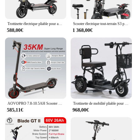
Trottinette électrique pliable pour adulte, 2024 W, 48V, 28Ah, vitesse maximale 70 km/h, autonomie 80km, frein hydraulique, livraison rapide, stock UE, 2400
Scooter électrique tout-terrain S3 pour adultes, moteur touristique 6000W, batterie 60V-21700, autonomie 120km, charge maximale 400kg, frein hydraulique, livraison en 3 à 5 jours
588,00€
1 368,00€
AOVOPRO 7.8-10.5AH Scooter Électrique 350W 31 KM/H Scooter Électrique Pliable De 8.5 Pouces Intelligent APP Scooter pour Adultes
Trottinette de mobilité pliable pour personnes handicapées, mini scooter électrique en titane, petit adulte, batterie amovible, 3 roues, 800W-48V, 15Ah
585,11€
968,00€