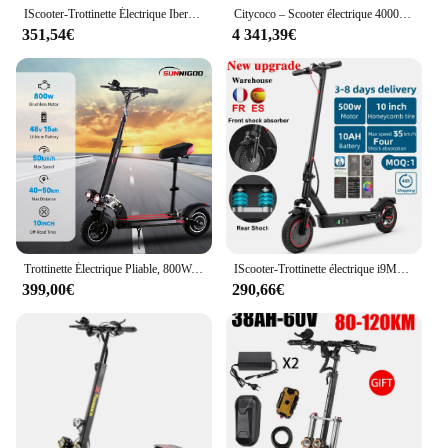
IScooter-Trottinette Électrique Ibery, Antidérapante, Hors Route, Pneumatique, Autonomie de 40km, 800W, 10Ah
Citycoco – Scooter électrique 4000W, moteur puissant, vitesse Max 70-80 KM/H, batterie 60v, 25ah, autonomie 40-60KM, charge Max 250KG
351,54€
4 341,39€
Trottinette Électrique Pliable, 800W, 48V, 15Ah, Vitesse Max 50 km/h, Autonomie 50km, 10 Pneus en Vrac, Absorbe les Chocs, pour Adultes
IScooter-Trottinette électrique i9Max pour adulte, 35km, h, rika, 30-40 km, 10 ", pneus pliables, 500W
399,00€
290,66€