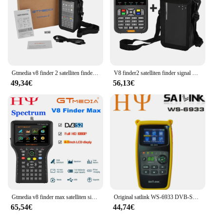
Gtmedia v8 finder 2 satelliten finder meter DVB-S/s2/s2x 3,5 zoll lcd display 1080p, typ-c port satfinder vs freesat finder meter
V8 finder2 satelliten finder signal meter 3.5 "hd lcd bildschirm 4000mah wiederauf ladbar für DVB-S/s2 MPEG-2/4 h. 264 8 bit empfänger
49,34€
56,13€
Gtmedia v8 finder max satelliten signal finder DVB-S/s2/s2x h.264/h.265 (8 bit) satelliten messer DVB-S/s2/s2x h.265 acm
Original satlink WS-6933 DVB-S2 fta c & ku band digital satelliten finder meter mit 2,1 zoll lcd display
65,54€
44,74€