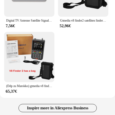
Digital TV Antenne Satellite Signal Finder Meter Searcher LCD Display SF-95DL
Gtmedia v8 finder2 satelliten finder digital meter signal messgerät detektor empfänger für DVB-S2X MPEG-2/4 h. 264 8 bit
7,56€
52,96€
(Ddp zu Marokko) gtmedia v8 finder 2 digitaler satelliten finder meter 7,4 v, DVB-S/s2/s2x 3.5 ''lcd display 1080p hd satfinder
65,37€
Inspire more in Aliexpress Business