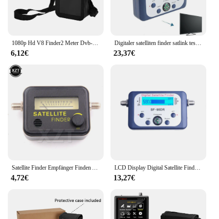
1080p Hd V8 Finder2 Meter Dvb-s/s2 Digital Satellite Finder Typ-c Wiederaufladbare Signal Empfänger
Digitaler satelliten finder satlink tester meter tv signal empfänger sat finder mit kompass und lcd display fta dvb s2
6,12€
23,37€
Satellite Finder Empfänger Finden Ausrichtung Signal Meter Rezeptor Für Sat Dish TV LNB Direc Digital TV Signal Verstärker Satfinder
LCD Display Digital Satellite Finder SF-95DR Meter Satlink Rezeptor TV Signal Empfänger Saß Decoder Satfinder Kompass FTA TV BOX
4,72€
13,27€