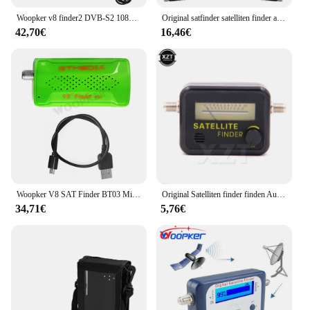
Woopker v8 finder2 DVB-S2 1080p satelliten finder digital fta DVB-S/s2/s2x signal detektor empfänger lcd bildschirm zum einstellen sat
Original satfinder satelliten finder ausrichtung signal meter rezeptor für dish tv lnb direc digitaler signal verstärker sat finder
42,70€
16,46€
Woopker V8 SAT Finder BT03 Mini Satfinder Bluetooth DVB S / S2 Digitale Signal Satellite Empfänger
Original Satelliten finder finden Ausrichtung Signal messer Rezeptor für Sat Dish TV lnb Direct Digital TV Signal verstärker Sat Finder
34,71€
5,76€