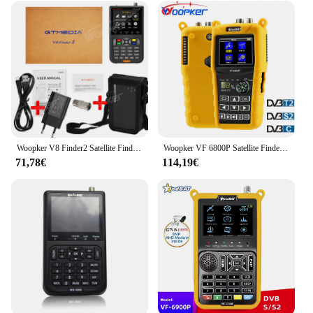
Woopker V8 Finder2 Satellite Finder Digitale FTA DVB-S/ S2/ S2X Signal Detektor Empfänger LCD Bildschirm für Anpassung Sat TV Dish
Woopker VF 6800P Satellite Finder DVB-T2 DVB-S2 DVB-C MPEG4 Digital Sat-Finder Meter 2,4 Zoll LCD HD für TV tuner
71,78€
114,19€