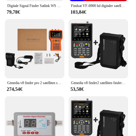
Digitale Signal Finder Satlink WS 6906 3.5 "LCD Bildschirm DVB-S FTA Rezeptor für QPSK Satlink Satellite Signal Meter Finder WS-6906
Findsat VF-6900 hd digitaler satelliten finder 3.5 "tft lcd bildschirm DVB-S/s2 mpeg2/mpeg4 live video programm unterstützung scr dcss lnb
79,78€
103,84€
Gtmedia v8 finder pro 2 satelliten signal finder DVB-S2X/s2/s/t2/t/c ahd h.265 meter satellit 100% original
Gtmedia v8 finder2 satelliten finder signal meter eingebauter 4000mah wiederauf ladbarer akku hd 1080p 3.5 "lcd kompatibel für DVB-S2X
274,54€
53,58€