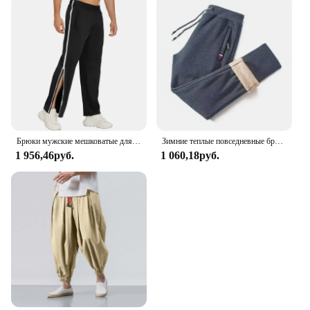
Брюки мужские мешковатые для баскетбола, спортивная одежда для тренажерного зала, спортивный костюм, роскошные джоггеры, летние штаны большого размера y2k
Зимние теплые повседневные брюки из овечьей шерсти, мужские спортивные штаны для фитнеса и бега, мужские однотонные брюки на шнурке, флисовые прямые брюки M-5Xl
1 956,46руб.
1 060,18руб.