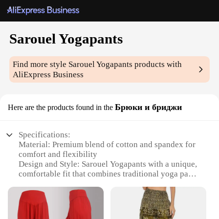
Sarouel Yogapants
Find more style
Sarouel Yogapants
products with
AliExpress Business
Брюки и бриджи
Here are the products found in the
Specifications:
Material: Premium blend of cotton and spandex for
comfort and flexibility
Design and Style: Sarouel Yogapants with a unique,
comfortable fit that combines traditional yoga pants
with the classic sarouel design
Usage and Purpose: Ideal for yoga, fitness, and
casual wear, these pants offer both style and
functionality