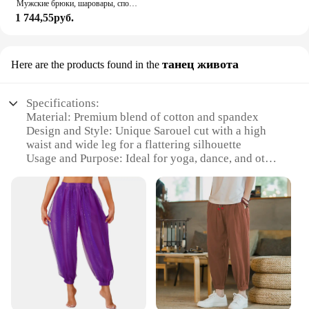
Мужские брюки, шаровары, спортивная одежда, одежда для спортзала, спецодежда, спортивный костюм, роскошные мешковатые джоггеры, прямые брюки Y2k, летние брюки большого размера
1 744,55руб.
танец живота
Here are the products found in the
Specifications:
Material: Premium blend of cotton and spandex
Design and Style: Unique Sarouel cut with a high
waist and wide leg for a flattering silhouette
Usage and Purpose: Ideal for yoga, dance, and other
fitness activities
Performance and Property: Moisture-wicking,
breathable fabric ensures comfort during intense
workouts
Shape or Size or Weight or Quantity: Available in a
range of sizes to fit diverse body types
Applicable People: Suitable for both men and
women seeking versatile and functional athletic
wear