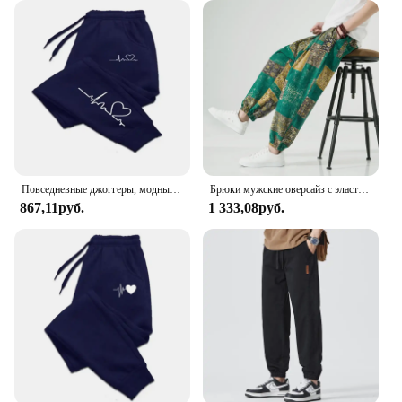
Повседневные джоггеры, модные мешковатые брюки, женские повседневные тренировочные брюки, удобные брюки для фитнеса, женские Мягкие Универсальные женские брюки, 2020
Брюки мужские оверсайз с эластичным поясом, модные повседневные спортивные штаны-султанки, брюки с широкими штанинами в стиле Харадзюку, 5XL
867,11руб.
1 333,08руб.