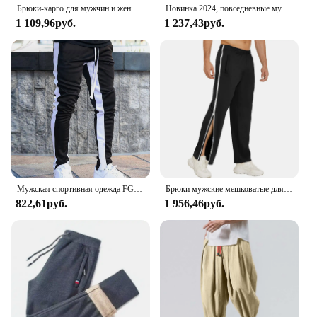
Брюки-карго для мужчин и женщин, джоггеры с несколькими карманами, шаровары с эластичным поясом, Повседневная Уличная одежда в стиле хип-хоп, спортивные штаны-карандаш
Новинка 2024, повседневные мужские свободные брюки для бега в стиле хип-хоп, модные утепленные полукомбинезоны
1 109,96руб.
1 237,43руб.
Мужская спортивная одежда FGKKS, облегающие спортивные штаны для фитнеса, черные спортивные штаны для бега, новинка 2023
Брюки мужские мешковатые для баскетбола, спортивная одежда для тренажерного зала, спортивный костюм, роскошные джоггеры, летние штаны большого размера y2k
822,61руб.
1 956,46руб.