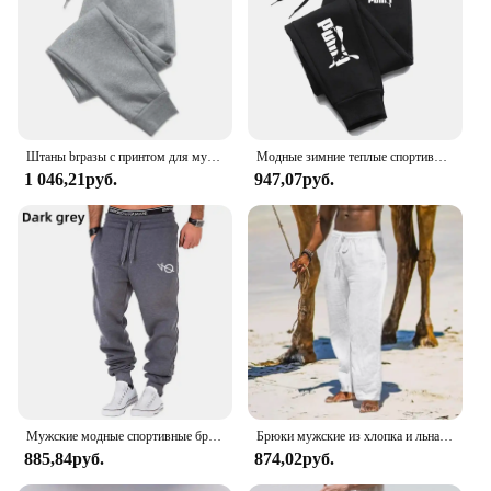
Штаны brразы с принтом для мужчин и женщин, спортивные мешковатые штаны с карманами для бега, тренировочный костюм для спортзала, джоггеры, спортивные штаны на шнурке для пар
Модные зимние теплые спортивные брюки с надписью, мужские повседневные джоггеры, брюки, мужские Модные свободные мягкие брюки
1 046,21руб.
947,07руб.
Мужские модные спортивные брюки на осень и зиму, брюки для бега на шнуровке, брюки, повседневные мешковатые брюки, спортивные брюки
Брюки мужские из хлопка и льна, свободные модные повседневные длинные штаны с эластичным поясом, уличная одежда, легкие штаны, большие размеры
885,84руб.
874,02руб.