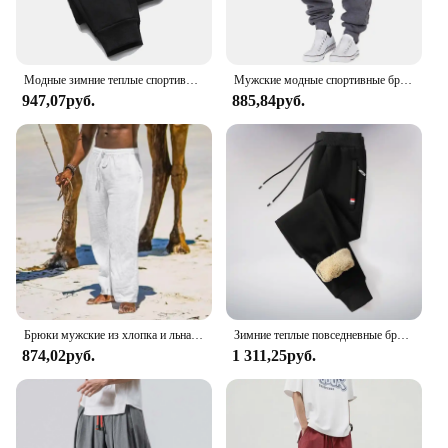
Модные зимние теплые спортивные брюки с надписью, мужские повседневные джоггеры, брюки, мужские Модные свободные мягкие брюки
Мужские модные спортивные брюки на осень и зиму, брюки для бега на шнуровке, брюки, повседневные мешковатые брюки, спортивные брюки
947,07руб.
885,84руб.
Брюки мужские из хлопка и льна, свободные модные повседневные длинные штаны с эластичным поясом, уличная одежда, легкие штаны, большие размеры
Зимние теплые повседневные брюки из овечьей шерсти, мужские спортивные штаны для фитнеса и бега, мужские однотонные брюки на шнурке, флисовые прямые брюки M-5Xl
874,02руб.
1 311,25руб.