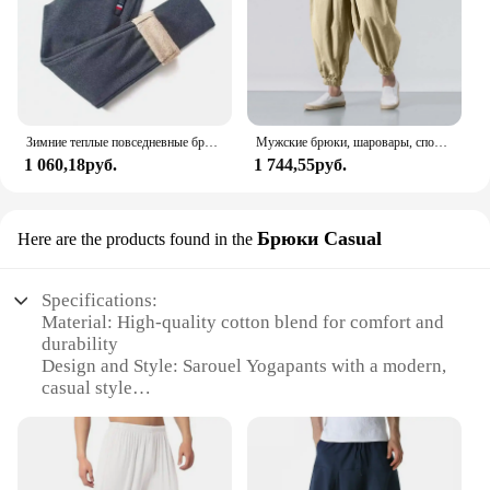
Зимние теплые повседневные брюки из овечьей шерсти, мужские спортивные штаны для фитнеса и бега, мужские однотонные брюки на шнурке, флисовые прямые брюки M-5Xl
Мужские брюки, шаровары, спортивная одежда, одежда для спортзала, спецодежда, спортивный костюм, роскошные мешковатые джоггеры, прямые брюки Y2k, летние брюки большого размера
1 060,18руб.
1 744,55руб.
Брюки Casual
Here are the products found in the
Specifications:
Material: High-quality cotton blend for comfort and
durability
Design and Style: Sarouel Yogapants with a modern,
casual style
Usage and Purpose: Ideal for yoga, fitness, and
everyday casual wear
Performance and Property: Moisture-wicking fabric
to keep you dry during exercise