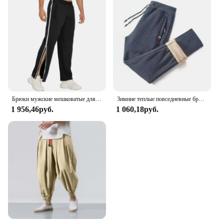
Брюки мужские мешковатые для баскетбола, спортивная одежда для тренажерного зала, спортивный костюм, роскошные джоггеры, летние штаны большого размера y2k
Зимние теплые повседневные брюки из овечьей шерсти, мужские спортивные штаны для фитнеса и бега, мужские однотонные брюки на шнурке, флисовые прямые брюки M-5Xl
1 956,46руб.
1 060,18руб.