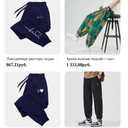
your skin, keeping you comfortable during intense
workouts or warm weather. The lightweight
construction ensures freedom of movement,
allowing you to stretch and bend without restriction.
These yogapants are not just about performance;
they also feature a stylish design that complements
any casual outfit. Available in sets, you can easily
coordinate your look and enjoy the convenience of
matching pieces.
Повседневные джоггеры, модные мешковатые брюки, женские повседневные тренировочные брюки, удобные брюки для фитнеса, женские Мягкие Универсальные женские брюки, 2020
Брюки мужские оверсайз с эластичным поясом, модные повседневные спортивные штаны-султанки, брюки с широкими штанинами в стиле Харадзюку, 5XL
**For Everyone, Everywhere**
867,11руб.
1 333,08руб.
These Sarouel Yogapants are designed to cater to a
wide audience, making them an excellent choice for
wholesale vendors and suppliers. The versatile
design ensures that they can be worn by anyone,
regardless of gender or age. The lightweight and
breathable fabric makes them perfect for various
environments, from the gym to the beach. Whether
you're looking to stock up for your own collection
or to offer them to your customers, these yogapants
are a smart investment. With their adaptable style
and high-quality construction, they are sure to be a