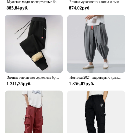
Мужские модные спортивные брюки на осень и зиму, брюки для бега на шнуровке, брюки, повседневные мешковатые брюки, спортивные брюки
Брюки мужские из хлопка и льна, свободные модные повседневные длинные штаны с эластичным поясом, уличная одежда, легкие штаны, большие размеры
885,84руб.
874,02руб.
Зимние теплые повседневные брюки из овечьей шерсти, мужские спортивные штаны для фитнеса и бега, мужские однотонные брюки на шнурке, флисовые прямые брюки M-5Xl
Новинка 2024, шаровары с кулиской, мужские мешковатые штаны для бега, японские мужские брюки с широкими штанинами и промежностью, мужские Модные повседневные свободные брюки
1 311,25руб.
1 356,07руб.