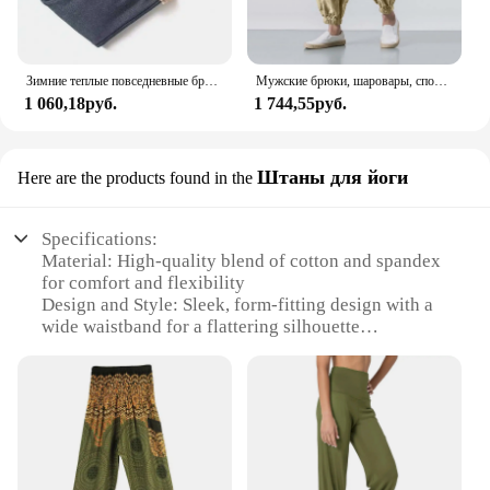
Зимние теплые повседневные брюки из овечьей шерсти, мужские спортивные штаны для фитнеса и бега, мужские однотонные брюки на шнурке, флисовые прямые брюки M-5Xl
Мужские брюки, шаровары, спортивная одежда, одежда для спортзала, спецодежда, спортивный костюм, роскошные мешковатые джоггеры, прямые брюки Y2k, летние брюки большого размера
1 060,18руб.
1 744,55руб.
Штаны для йоги
Here are the products found in the
Specifications:
Material: High-quality blend of cotton and spandex
for comfort and flexibility
Design and Style: Sleek, form-fitting design with a
wide waistband for a flattering silhouette
Usage and Purpose: Ideal for yoga, fitness, and
everyday wear
Typical Adaptive Scenario: Suitable for various
activities from intense workouts to casual outings
Shape or Size or Weight or Quantity: Available in
multiple sizes to fit a range of body types
Performance and Property: Moisture-wicking fabric