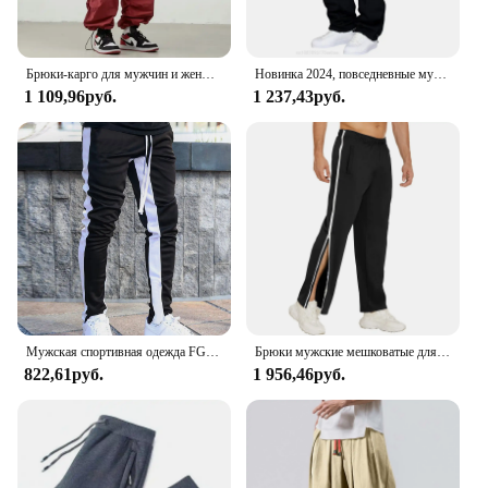
Брюки-карго для мужчин и женщин, джоггеры с несколькими карманами, шаровары с эластичным поясом, Повседневная Уличная одежда в стиле хип-хоп, спортивные штаны-карандаш
Новинка 2024, повседневные мужские свободные брюки для бега в стиле хип-хоп, модные утепленные полукомбинезоны
1 109,96руб.
1 237,43руб.
Мужская спортивная одежда FGKKS, облегающие спортивные штаны для фитнеса, черные спортивные штаны для бега, новинка 2023
Брюки мужские мешковатые для баскетбола, спортивная одежда для тренажерного зала, спортивный костюм, роскошные джоггеры, летние штаны большого размера y2k
822,61руб.
1 956,46руб.