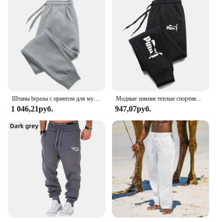
Штаны brразы с принтом для мужчин и женщин, спортивные мешковатые штаны с карманами для бега, тренировочный костюм для спортзала, джоггеры, спортивные штаны на шнурке для пар
Модные зимние теплые спортивные брюки с надписью, мужские повседневные джоггеры, брюки, мужские Модные свободные мягкие брюки
1 046,21руб.
947,07руб.