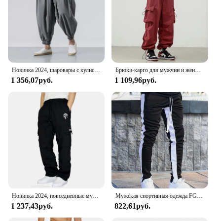
Новинка 2024, шаровары с кулиской, мужские мешковатые штаны для бега, японские мужские брюки с широкими штанинами и промежностью, мужские Модные повседневные свободные брюки
Брюки-карго для мужчин и женщин, джоггеры с несколькими карманами, шаровары с эластичным поясом, Повседневная Уличная одежда в стиле хип-хоп, спортивные штаны-карандаш
1 356,07руб.
1 109,96руб.
Новинка 2024, повседневные мужские свободные брюки для бега в стиле хип-хоп, модные утепленные полукомбинезоны
Мужская спортивная одежда FGKKS, облегающие спортивные штаны для фитнеса, черные спортивные штаны для бега, новинка 2023
1 237,43руб.
822,61руб.