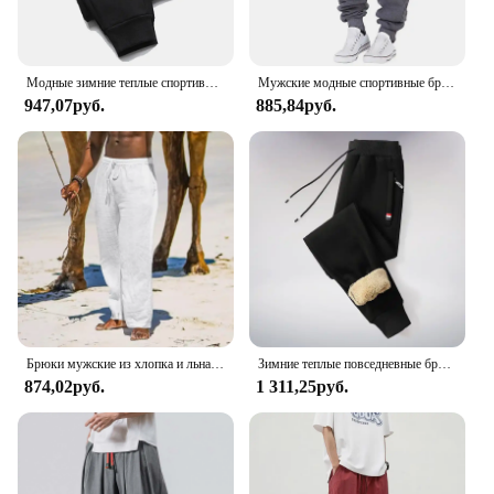
Модные зимние теплые спортивные брюки с надписью, мужские повседневные джоггеры, брюки, мужские Модные свободные мягкие брюки
Мужские модные спортивные брюки на осень и зиму, брюки для бега на шнуровке, брюки, повседневные мешковатые брюки, спортивные брюки
947,07руб.
885,84руб.
Брюки мужские из хлопка и льна, свободные модные повседневные длинные штаны с эластичным поясом, уличная одежда, легкие штаны, большие размеры
Зимние теплые повседневные брюки из овечьей шерсти, мужские спортивные штаны для фитнеса и бега, мужские однотонные брюки на шнурке, флисовые прямые брюки M-5Xl
874,02руб.
1 311,25руб.