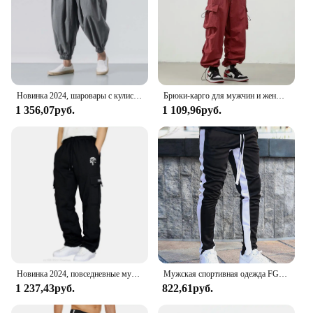
Новинка 2024, шаровары с кулиской, мужские мешковатые штаны для бега, японские мужские брюки с широкими штанинами и промежностью, мужские Модные повседневные свободные брюки
Брюки-карго для мужчин и женщин, джоггеры с несколькими карманами, шаровары с эластичным поясом, Повседневная Уличная одежда в стиле хип-хоп, спортивные штаны-карандаш
1 356,07руб.
1 109,96руб.
Новинка 2024, повседневные мужские свободные брюки для бега в стиле хип-хоп, модные утепленные полукомбинезоны
Мужская спортивная одежда FGKKS, облегающие спортивные штаны для фитнеса, черные спортивные штаны для бега, новинка 2023
1 237,43руб.
822,61руб.