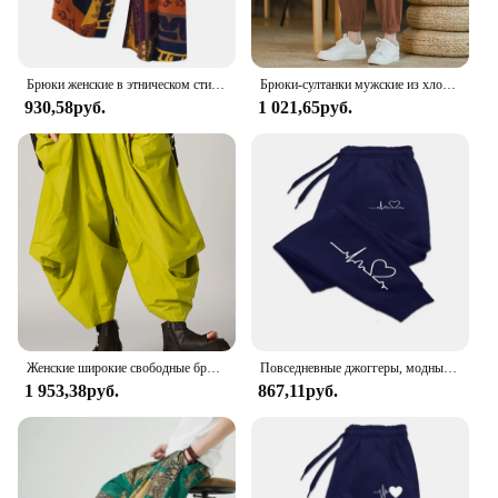
Брюки женские в этническом стиле с широкими штанинами, шаровары для йоги в стиле хиппи, тайские сувенирные штаны в стиле бохо, Аладдины с рюшами на талии
Брюки-султанки мужские из хлопка и льна, повседневные свободные пляжные штаны оверсайз, брюки с широкими штанинами в китайском стиле, джоггеры, лето
930,58руб.
1 021,65руб.
Женские широкие свободные брюки в стиле Харадзюку, хлопковые и льняные брюки больших размеров, повседневные брюки в стиле хип-хоп Normcore, винтажные однотонные шаровары
Повседневные джоггеры, модные мешковатые брюки, женские повседневные тренировочные брюки, удобные брюки для фитнеса, женские Мягкие Универсальные женские брюки, 2020
1 953,38руб.
867,11руб.