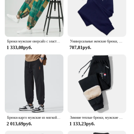
Брюки мужские оверсайз с эластичным поясом, модные повседневные спортивные штаны-султанки, брюки с широкими штанинами в стиле Харадзюку, 5XL
Универсальные женские брюки, мягкие джоггеры, спортивные штаны для фитнеса, удобные брюки, женские модные мешковатые брюки, женские 2024, новинка, повседневные
1 333,08руб.
707,81руб.
Брюки-карго мужские из мягкой ткани, на весну-лето
Зимние теплые брюки, мужские плотные теплые брюки, мужские брюки для фитнеса, бега, брюки на шнуровке, мужские спортивные брюки
2 013,69руб.
1 133,23руб.