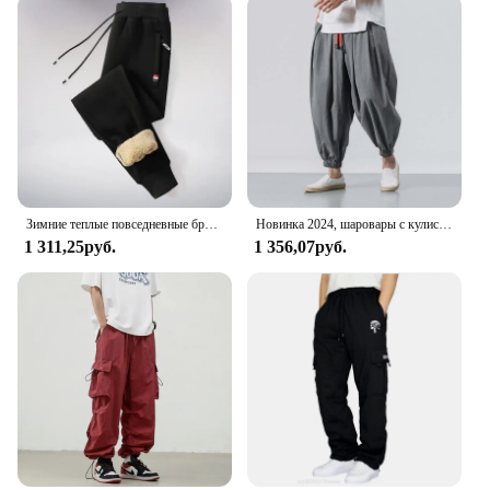
Зимние теплые повседневные брюки из овечьей шерсти, мужские спортивные штаны для фитнеса и бега, мужские однотонные брюки на шнурке, флисовые прямые брюки M-5Xl
Новинка 2024, шаровары с кулиской, мужские мешковатые штаны для бега, японские мужские брюки с широкими штанинами и промежностью, мужские Модные повседневные свободные брюки
1 311,25руб.
1 356,07руб.