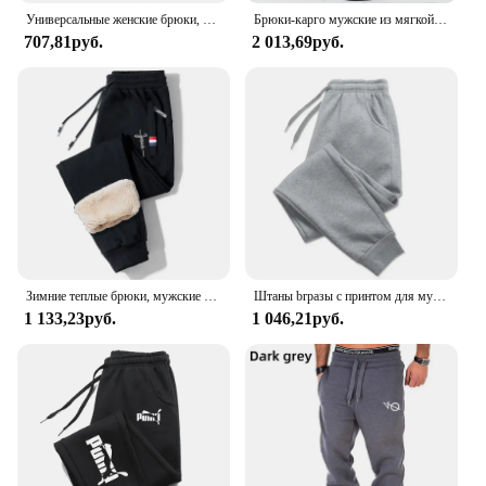
Универсальные женские брюки, мягкие джоггеры, спортивные штаны для фитнеса, удобные брюки, женские модные мешковатые брюки, женские 2024, новинка, повседневные
Брюки-карго мужские из мягкой ткани, на весну-лето
707,81руб.
2 013,69руб.
Зимние теплые брюки, мужские плотные теплые брюки, мужские брюки для фитнеса, бега, брюки на шнуровке, мужские спортивные брюки
Штаны brразы с принтом для мужчин и женщин, спортивные мешковатые штаны с карманами для бега, тренировочный костюм для спортзала, джоггеры, спортивные штаны на шнурке для пар
1 133,23руб.
1 046,21руб.