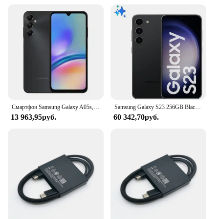
Смартфон Samsung Galaxy A05s, 64 ГБ, фронтальная камера 50 МП, процессор Snapdragon 680, экран 6,7 дюйма FHD +, супербыстрая зарядка 25 Вт
Samsung Galaxy S23 256GB Black 5G 8GB RAM 6,1 ”Triple Camera + Selfie 12MP Smartphone
13 963,95руб.
60 342,70руб.