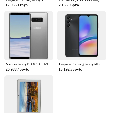
17 956,11руб.
2 155,96руб.
Samsung Galaxy Note8 Note 8 N950U1 Snapdragon 835 телефон восемь ядер 6,3 дюйма 6 ГБ ОЗУ 64 Гб ПЗУ оригинал
Смартфон Samsung Galaxy A05s с фронтальной камерой 50 МП, процессором Snapdragon 680, дисплеем 6,7 дюйма FHD +, супербыстрой зарядкой 25 Вт
20 988,45руб.
13 192,73руб.