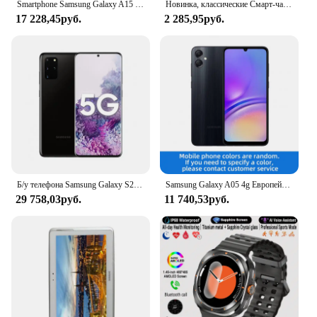
Smartphone Samsung Galaxy A15 6,5 "128GB Dark Blue 4G 4GB RAM Camera. Triple 50MP + Selfie 13MP 5000mAh Dual Chip
Новинка, классические Смарт-часы для Samsung Galaxy Watch 6, мужские Смарт-часы с HD-экраном AMOLED, голосовым помощником, Bluetooth, звонками, планшетом, умные часы для женщин
17 228,45руб.
2 285,95руб.
Б/у телефона Samsung Galaxy S20+ S20 Plus 5G G9860 Dual Sim 12 ГБ ОЗУ 128 ГБ ПЗУ 6,7 дюйма Snapdragon NFC
Samsung Galaxy A05 4g Европейский смартфон Snapdragon 680 6,7-дюймовый экран 4 ОЗУ 64 ГБ Android оригинальный б/у телефон
29 758,03руб.
11 740,53руб.