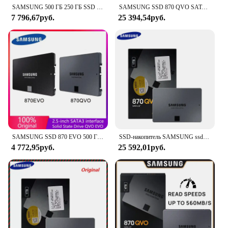
SAMSUNG 500 ГБ 250 ГБ SSD 870 EVO QVO 8 ТБ Внутренний твердотельный диск 1 ТБ 2 ТБ 4 ТБ Жесткий диск SATA 3 2,5 дюйма для ноутбука HDD Компьютер
SAMSUNG SSD 870 QVO SATA 2,5 SSD жесткий диск HDD 8 ТБ SSD 1 ТБ Внутренний твердотельный накопитель 2 ТБ 4 ТБ жесткий диск макс. 560Mbs HDD для ПК
7 796,67руб.
25 394,54руб.
SAMSUNG SSD 870 EVO 500 Гб 250 ГБ QVO 1 ТБ 2 ТБ 4T 8 ТБ 2,5 дюйма SATA Внутренний твердотельный накопитель USB 3,0 для ноутбука или настольного компьютера
SSD-накопитель SAMSUNG ssd 870 QVO, 2 ТБ на 1 ТБ, 4 ТБ, 2,5 дюйма, SATA, высокопроизводительный твердотельный накопитель на 1 ТБ, 2 ТБ, hd для ноутбука/настольного ПК, оригинал
4 772,95руб.
25 592,01руб.