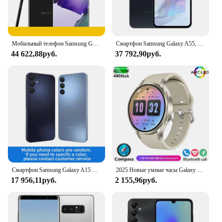
Мобильный телефон Samsung Galaxy Note20 Ultra 5G N986u N986U1 note20u 128/512 ГБ ROM 12 Гб RAM, одна SIM-карта
Смартфон Samsung Galaxy A55, 1480 дюйма, 50 МП, 25 Вт, 6,6 мАч
44 622,88руб.
37 792,90руб.
Смартфон Samsung Galaxy A15 4g Europe Helio G99, 6,5-дюймовый экран, 6 ОЗУ, 128 ГБ, оригинальный американский телефон на базе Android
2025 Новые умные часы Galaxy Ultra 7 для мужчин, AMOLED-экран, многофункциональный спортивный фитнес-трекер, женские умные часы для здоровья, для часов 7
17 956,11руб.
2 155,96руб.