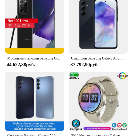
Мобильный телефон Samsung Galaxy Note20 Ultra 5G N986u N986U1 note20u 128/512 ГБ ROM 12 Гб RAM, одна SIM-карта
Смартфон Samsung Galaxy A55, 1480 дюйма, 50 МП, 25 Вт, 6,6 мАч
44 622,88руб.
37 792,90руб.
Смартфон Samsung Galaxy A15 4g Europe Helio G99, 6,5-дюймовый экран, 6 ОЗУ, 128 ГБ, оригинальный американский телефон на базе Android
2025 Новые умные часы Galaxy Ultra 7 для мужчин, AMOLED-экран, многофункциональный спортивный фитнес-трекер, женские умные часы для здоровья, для часов 7