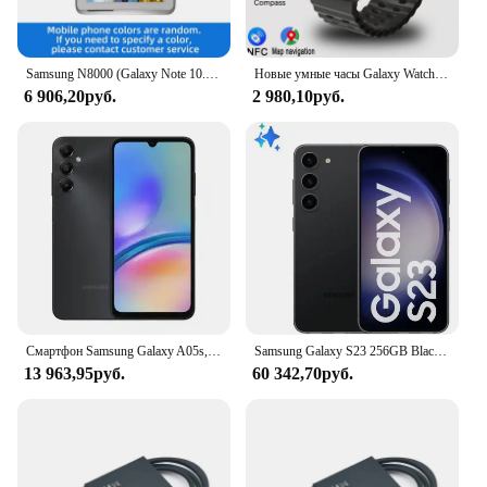
Samsung N8000 (Galaxy Note 10.1) LTE 10,1-дюймовый TFT-камера 1280x800, 7000 мАч, 5 МП, используемая в базе Android
Новые умные часы Galaxy Watch 7, ультра GPS-отслеживание, мужские часы Amoled с экраном, пульсометром, Bluetooth-вызовом, NFC, спортивные умные часы для Samsung
6 906,20руб.
2 980,10руб.
Смартфон Samsung Galaxy A05s, 64 ГБ, фронтальная камера 50 МП, процессор Snapdragon 680, экран 6,7 дюйма FHD +, супербыстрая зарядка 25 Вт
Samsung Galaxy S23 256GB Black 5G 8GB RAM 6,1 ”Triple Camera + Selfie 12MP Smartphone
13 963,95руб.
60 342,70руб.