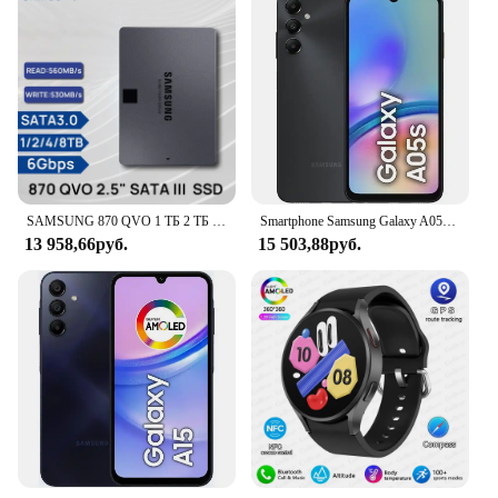
SAMSUNG 870 QVO 1 ТБ 2 ТБ 4 ТБ 8 ТБ SATA 3 560 Мбит Высокопроизводительный твердотельный накопитель Внутренний жесткий диск для ноутбука HDD Настольный компьютер
Smartphone Samsung Galaxy A05s 6,7 "128GB Black 6GB RAM Camera. Triple 50MP + Selfie 8MP Battery 5000mAh Dual Chip
13 958,66руб.
15 503,88руб.