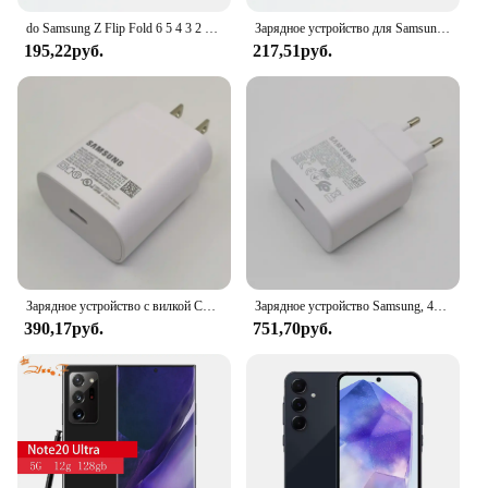
do Samsung Z Flip Fold 6 5 4 3 2 PD Charger 25W US Super Fast Charge Adapter do Galaxy S24 S23 S22 S21 S20 Note 20 Ultra 10 FE
Зарядное устройство для Samsung, устройство мощностью 25 Вт, с поддержкой сверхбыстрой зарядки для Galaxy S24, S23, S22, S21, S20, Note 20, Ultra 10, A15, A25, A55, A35, A54, A73
195,22руб.
217,51руб.
Зарядное устройство с вилкой США 25 Вт, адаптер для сверхбыстрой зарядки типа C, кабель для Galaxy S20 S21 S22 S23 S24 Note 20 Ultra 10 A55 A54
Зарядное устройство Samsung, 45 Вт, адаптер для быстрой зарядки, 1,8 м, Тип C, для Galaxy S24, S23, S22, S21, S20, Note 20, Ultra 10 Z, складной, 6, 5, 4, 3, 2
390,17руб.
751,70руб.