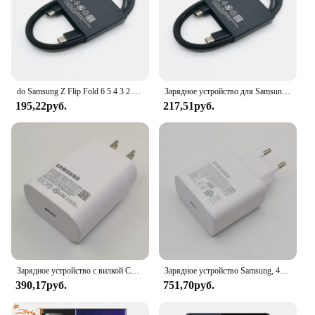
do Samsung Z Flip Fold 6 5 4 3 2 PD Charger 25W US Super Fast Charge Adapter do Galaxy S24 S23 S22 S21 S20 Note 20 Ultra 10 FE
Зарядное устройство для Samsung, устройство мощностью 25 Вт, с поддержкой сверхбыстрой зарядки для Galaxy S24, S23, S22, S21, S20, Note 20, Ultra 10, A15, A25, A55, A35, A54, A73
195,22руб.
217,51руб.
Зарядное устройство с вилкой США 25 Вт, адаптер для сверхбыстрой зарядки типа C, кабель для Galaxy S20 S21 S22 S23 S24 Note 20 Ultra 10 A55 A54
Зарядное устройство Samsung, 45 Вт, адаптер для быстрой зарядки, 1,8 м, Тип C, для Galaxy S24, S23, S22, S21, S20, Note 20, Ultra 10 Z, складной, 6, 5, 4, 3, 2
390,17руб.
751,70руб.