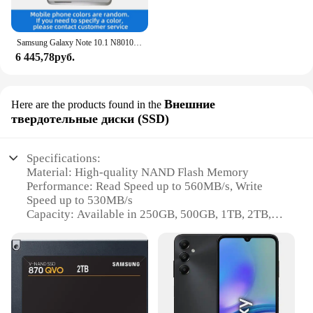
Samsung Galaxy Note 10.1 N8010 WIFI 10,1 дюйма TFT 1280x800 7000 мАч 5 МП камера Android б/у планшет
6 445,78руб.
Внешние
Here are the products found in the
твердотельные диски (SSD)
Specifications:
Material: High-quality NAND Flash Memory
Performance: Read Speed up to 560MB/s, Write
Speed up to 530MB/s
Capacity: Available in 250GB, 500GB, 1TB, 2TB,
and 4TB options
Compatibility: Supports Windows 10, 8, 7, and Mac
OS X 10.10 and later
Reliability: MTBF (Mean Time Between Failures) of
1.5 million hours
Warranty: 5-year limited warranty