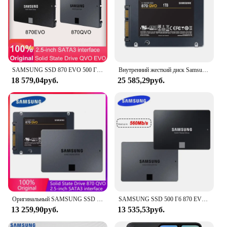
SAMSUNG SSD 870 EVO 500 Гб 250 ГБ QVO 1 ТБ 2 ТБ 4T 8 ТБ 2,5 дюйма SATA Внутренний твердотельный накопитель USB 3,0 для ноутбука или настольного компьютера
Внутренний жесткий диск Samsung 870 QVO 2 ТБ ssd 1 ТБ 2,5 дюйма 4 ТБ SATA III QLC SATA3 Твердотельный жесткий диск высокоскоростной Накопитель ssd для настольного компьютера
18 579,04руб.
25 585,29руб.
Оригинальный SAMSUNG SSD 870 QVO SATA 2.5 SSD Жесткий диск HDD 8T 1 ТБ Внутренний твердотельный накопитель 2T 4T Жесткий диск Макс. 560 Мбит/с HDD для ПК
SAMSUNG SSD 500 Гб 870 EVO QVO 250G Внутренний твердотельный диск 1T 2T 4T HDD жесткий диск 860 PRO SATA 3 2,5 для ноутбука HDD компьютера
13 259,90руб.
13 535,53руб.