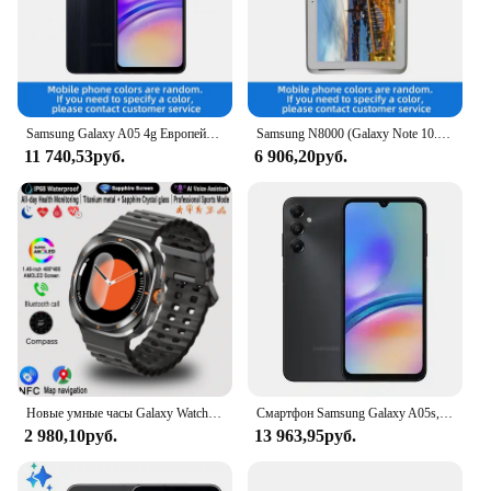
Samsung Galaxy A05 4g Европейский смартфон Snapdragon 680 6,7-дюймовый экран 4 ОЗУ 64 ГБ Android оригинальный б/у телефон
Samsung N8000 (Galaxy Note 10.1) LTE 10,1-дюймовый TFT-камера 1280x800, 7000 мАч, 5 МП, используемая в базе Android
11 740,53руб.
6 906,20руб.
Новые умные часы Galaxy Watch 7, ультра GPS-отслеживание, мужские часы Amoled с экраном, пульсометром, Bluetooth-вызовом, NFC, спортивные умные часы для Samsung
Смартфон Samsung Galaxy A05s, 64 ГБ, фронтальная камера 50 МП, процессор Snapdragon 680, экран 6,7 дюйма FHD +, супербыстрая зарядка 25 Вт
2 980,10руб.
13 963,95руб.