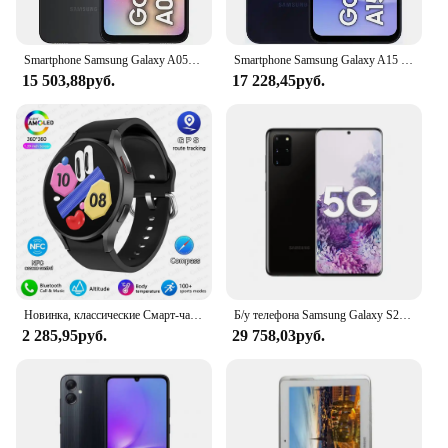
Smartphone Samsung Galaxy A05s 6,7 "128GB Black 6GB RAM Camera. Triple 50MP + Selfie 8MP Battery 5000mAh Dual Chip
Smartphone Samsung Galaxy A15 6,5 "128GB Dark Blue 4G 4GB RAM Camera. Triple 50MP + Selfie 13MP 5000mAh Dual Chip
15 503,88руб.
17 228,45руб.
Новинка, классические Смарт-часы для Samsung Galaxy Watch 6, мужские Смарт-часы с HD-экраном AMOLED, голосовым помощником, Bluetooth, звонками, планшетом, умные часы для женщин
Б/у телефона Samsung Galaxy S20+ S20 Plus 5G G9860 Dual Sim 12 ГБ ОЗУ 128 ГБ ПЗУ 6,7 дюйма Snapdragon NFC
2 285,95руб.
29 758,03руб.