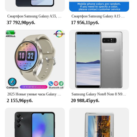
Смартфон Samsung Galaxy A55, 1480 дюйма, 50 МП, 25 Вт, 6,6 мАч
Смартфон Samsung Galaxy A15 4g Europe Helio G99, 6,5-дюймовый экран, 6 ОЗУ, 128 ГБ, оригинальный американский телефон на базе Android
37 792,90руб.
17 956,11руб.
2025 Новые умные часы Galaxy Ultra 7 для мужчин, AMOLED-экран, многофункциональный спортивный фитнес-трекер, женские умные часы для здоровья, для часов 7
Samsung Galaxy Note8 Note 8 N950U1 Snapdragon 835 телефон восемь ядер 6,3 дюйма 6 ГБ ОЗУ 64 Гб ПЗУ оригинал
2 155,96руб.
20 988,45руб.