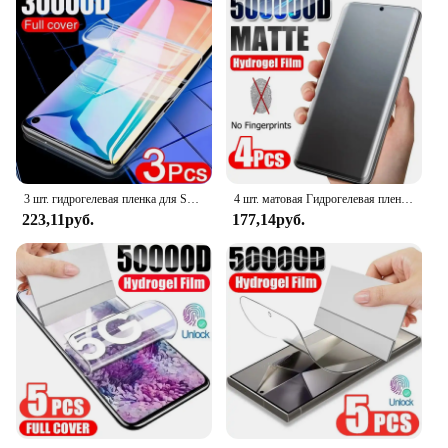
Shape or Size or Weight or Quantity: Precision-Cut
for Samsung S10e Ultra
Performance and Property: HD Clarity, Easy
Installation
Features:
|Wholesale|Vendors|
**Unmatched Protection for Your Samsung S10e
Ultra**
3 шт. гидрогелевая пленка для Samsung Galaxy S9 S10 Plus S10E S20 FE S21 S22 S23 Ultra Note 9 10 20 мягкие силиконовые защитные пленки для экрана
4 шт. матовая Гидрогелевая пленка для Samsung S24 S21 S22 S23 Ultra S20 FE, Защита экрана для Galaxy Note 20 Ultra S8 S9 S10 Plus S10E
223,11руб.
177,14руб.
The Samsung S10e Ultra Display Protector is the
ultimate shield for your device. Crafted from
premium tempered glass, this protector offers
unparalleled scratch and impact resistance, ensuring
your screen remains pristine even in the face of
daily wear and tear. Its sleek, ultra-thin design not
only adds a layer of protection but also maintains
the original aesthetic of your Samsung S10e Ultra.
The precision-cut dimensions ensure a perfect fit,
with no interference with the device's functionality.
**Installation Made Easy**