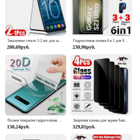
Закаленное стекло 1-2 шт. для samsung galaxy s10 plus s9 s8, Защита экрана для Samsung glaxy s20 ultra s10e s10 lite s 20 plus, пленка
Гидрогелевая пленка 6 в 1 для Samsung S22 S21 S23 Ultra S24 S10 Plus S20 FE, Защита экрана для Galaxy Note 20 Ultra S10E, пленка для объектива
200,69руб.
230,96руб.
Полное покрытие гидрогелевая пленка для Samsung Galaxy S21 S20 FE S22 S8 S9 S10 Plus Защитная пленка для экрана Note 20 Ultra 8 9 10 Plus S10e не стекло
Защитная пленка для экрана Samsung S24 Ultra S23 S22 Plus S21 S20 FE S10e A55 A54 A53 5G A35 A34 A33 A15 A14 A13 Antispy Glass
150,24руб.
329,81руб.