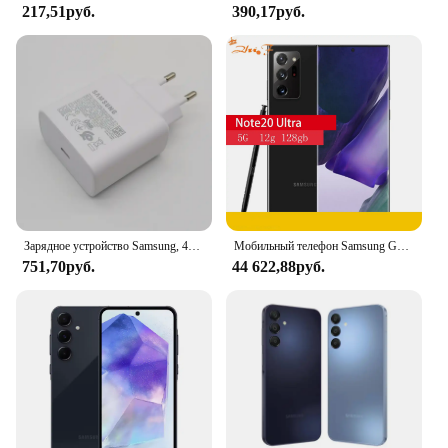
217,51руб.
390,17руб.
Зарядное устройство Samsung, 45 Вт, адаптер для быстрой зарядки, 1,8 м, Тип C, для Galaxy S24, S23, S22, S21, S20, Note 20, Ultra 10 Z, складной, 6, 5, 4, 3, 2
Мобильный телефон Samsung Galaxy Note20 Ultra 5G N986u N986U1 note20u 128/512 ГБ ROM 12 Гб RAM, одна SIM-карта
751,70руб.
44 622,88руб.