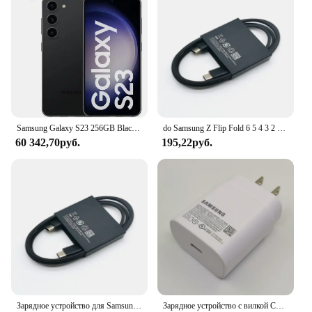
Samsung Galaxy S23 256GB Black 5G 8GB RAM 6,1 ”Triple Camera + Selfie 12MP Smartphone
do Samsung Z Flip Fold 6 5 4 3 2 PD Charger 25W US Super Fast Charge Adapter do Galaxy S24 S23 S22 S21 S20 Note 20 Ultra 10 FE
60 342,70руб.
195,22руб.
Зарядное устройство для Samsung, устройство мощностью 25 Вт, с поддержкой сверхбыстрой зарядки для Galaxy S24, S23, S22, S21, S20, Note 20, Ultra 10, A15, A25, A55, A35, A54, A73
Зарядное устройство с вилкой США 25 Вт, адаптер для сверхбыстрой зарядки типа C, кабель для Galaxy S20 S21 S22 S23 S24 Note 20 Ultra 10 A55 A54