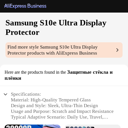
Samsung S10e Ultra Display
Protector
Find more style
Samsung S10e Ultra Display
Protector
products with AliExpress Business
Защитные стёкла и
Here are the products found in the
плёнки
Specifications:
Material: High-Quality Tempered Glass
Design and Style: Sleek, Ultra-Thin Design
Usage and Purpose: Scratch and Impact Resistance
Typical Adaptive Scenario: Daily Use, Travel,
Outdoor Activities