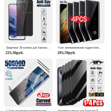
Защитные 3d-пленки для Samsung Galaxy S21, S23, S24 ultra Plus, S22, S20FE, антишпионское стекло для Samsung S10E, S10 Lite
4 шт. антишпионская гидрогелевая пленка для Samsung S21 S20 S22 S23 S24 Ultra FE Note 20 10 9 8 S10 S9 S8 Plus S10E Защитная пленка для экрана конфиденциальности
225,36руб.
293,59руб.
1-3 шт. изогнутые защитные пленки из закаленного стекла для Samsung Galaxy S24 Ultra S23 S22 S21 S20 Plus S10e Note 10 Plus HD стеклянная пленка
Защитное стекло для Samsung S24 Ultra S23 FE S21 S10e A54 A55 A53 A52 A33 A35 A15 A34 A32 A12