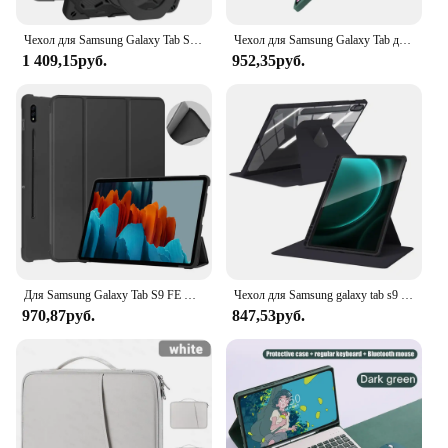
Чехол для Samsung Galaxy Tab S6 Lite 10,4 дюйма 2024 P620 A7 Lite 8,7 дюйма 2021 A8 10,5 дюйма Чехол для планшета Tab A7 10,4 дюйма Tab A 8.0 2019
Чехол для Samsung Galaxy Tab для Samsung Tab A8 10,5 S6 Lite 10,4 S7 S8 S9 11 Чехол для S7 Plus S7 FE S8 Plus S9 Plus 12,4 Чехол
1 409,15руб.
952,35руб.
Для Samsung Galaxy Tab S9 FE Чехол 11 дюймов для S6 lite Tab A9 A8 S9 и Plus FE Smart Auto Sleep Wake Function Силиконовый чехол для планшета
Чехол для Samsung galaxy tab s9 для S9 FE S6 Lite Tab A9 A8 S9 Plus FE S7 S8 Для S7 S8 Plus S7 FE 12,4in S7 S8 11in Acrylic Cover
970,87руб.
847,53руб.