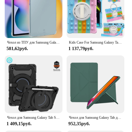
Чехол из ТПУ для Samsung Galaxy Tab S6 Lite 10,4, S7 S8 S9 11 10,9 12,4, A8 10,5, A7 10,4, A9 8,7, A9 Plus 11, противоударный чехол
Kids Case For Samsung Galaxy Tab A9 Plus A8 10.5 S6 Lite A7 10.4 S7 S8 S9 S9FE S5E S6 10.5 A7 Lite Fundas Tablet Cover Bubble
581,62руб.
1 137,79руб.
Чехол для Samsung Galaxy Tab S6 Lite 10,4 дюйма 2024 P620 A7 Lite 8,7 дюйма 2021 A8 10,5 дюйма Чехол для планшета Tab A7 10,4 дюйма Tab A 8.0 2019
Чехол для Samsung Galaxy Tab для Samsung Tab A8 10,5 S6 Lite 10,4 S7 S8 S9 11 Чехол для S7 Plus S7 FE S8 Plus S9 Plus 12,4 Чехол
1 409,15руб.
952,35руб.