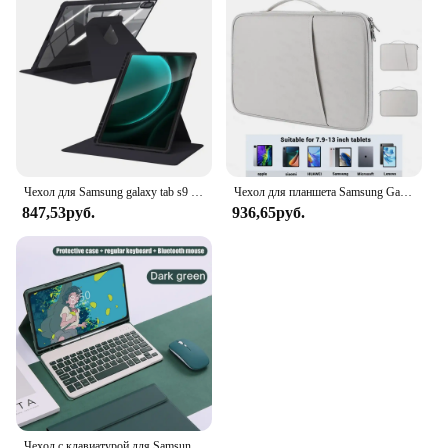
Чехол для Samsung galaxy tab s9 для S9 FE S6 Lite Tab A9 A8 S9 Plus FE S7 S8 Для S7 S8 Plus S7 FE 12,4in S7 S8 11in Acrylic Cover
Чехол для планшета Samsung Galaxy Tab S7 FE S8 S9 Plus A8 S6 Lite, Чехол для iPad Pro 11 12 9 iPad 7 8 9 Gen Air 4 5, чехол для планшета
847,53руб.
936,65руб.
Чехол с клавиатурой для Samsung Galaxy Tab A9 Plus, чехол для планшета S6 Lite 10,4 дюйма S7 S8 S9 11 дюймов S7 + S8 + S9 + S9 FE + 12,4 дюйма