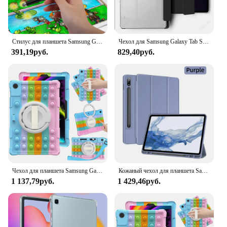
Стилус для планшета Samsung Galaxy Tab A8 10,5 X200 A7 T500 Tab A 10,1 дюйма T510 10,5 S6 lite 10,4 дюйма S7 S8 Plus
Чехол для Samsung Galaxy Tab S6 Lite 10,4 дюйма A9 Plus 11 дюймов с держателем для ручек, чехол из искусственной кожи для Galaxy Tab A8 10,5 дюйма A9 8,7 дюйма, чехол
391,19руб.
829,40руб.
Чехол для планшета Samsung Galaxy Tab A9 Plus A8 10,5 S6 Lite A7 10,4 S7 S8 S9 S9FE S5E S6 10,5 дюймов A7 Lite Fundas с пузырьками
Кожаный чехол для планшета Samsung Galaxy Tab A9 Plus S9FE 10,9 дюйма S8/S7 11 дюймов S7+/S8+ 12,4 дюйма S6 Lite 10,4 дюйма S8 S9 Ultra 14,6 дюйма
1 137,79руб.
1 429,46руб.