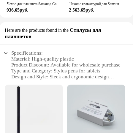
Чехол для планшета Samsung Galaxy Tab S7 FE S8 S9 Plus A8 S6 Lite, Чехол для iPad Pro 11 12 9 iPad 7 8 9 Gen Air 4 5, чехол для планшета
Чехол с клавиатурой для Samsung Galaxy Tab A9 Plus, чехол для планшета S6 Lite 10,4 дюйма S7 S8 S9 11 дюймов S7 + S8 + S9 + S9 FE + 12,4 дюйма
936,65руб.
2 563,65руб.
Стилусы для
Here are the products found in the
планшетов
Specifications:
Material: High-quality plastic
Product Discount: Available for wholesale purchase
Type and Category: Stylus pens for tablets
Design and Style: Sleek and ergonomic design
Usage and Purpose: Enhances precision and
creativity on touchscreens
Performance and Property: Optimized for Samsung
Galaxy Tab S6 Lite
Parts and Accessories: Includes multiple styli in a
set
Features:
|Wholesale|