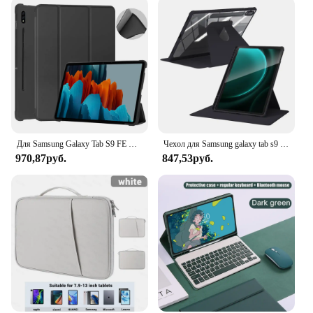
Для Samsung Galaxy Tab S9 FE Чехол 11 дюймов для S6 lite Tab A9 A8 S9 и Plus FE Smart Auto Sleep Wake Function Силиконовый чехол для планшета
Чехол для Samsung galaxy tab s9 для S9 FE S6 Lite Tab A9 A8 S9 Plus FE S7 S8 Для S7 S8 Plus S7 FE 12,4in S7 S8 11in Acrylic Cover
970,87руб.
847,53руб.