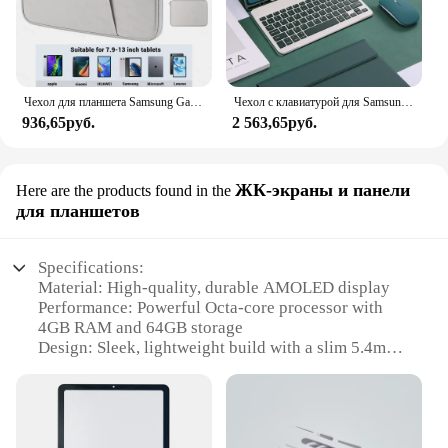
Чехол для планшета Samsung Galaxy Tab S7 FE S8 S9 Plus A8 S6 Lite, Чехол для iPad Pro 11 12 9 iPad 7 8 9 Gen Air 4 5, чехол для планшета
Чехол с клавиатурой для Samsung Galaxy Tab A9 Plus, чехол для планшета S6 Lite 10,4 дюйма S7 S8 S9 11 дюймов S7 + S8 + S9 + S9 FE + 12,4 дюйма
936,65руб.
2 563,65руб.
ЖК-экраны и панели
Here are the products found in the
для планшетов
Specifications:
Material: High-quality, durable AMOLED display
Performance: Powerful Octa-core processor with
4GB RAM and 64GB storage
Design: Sleek, lightweight build with a slim 5.4mm
profile
Display: 10.4-inch vivid AMOLED screen with
2000x1200 resolution
Connectivity: Dual-band Wi-Fi and Bluetooth 5.0
for seamless connectivity