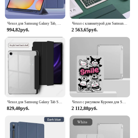
Чехол для Samsung Galaxy Tab, чехол для Samsung Tab A8 10.5 S6 Lite 10.4, S7, S8, S9, 11, S7 Plus, S7 FE, S8 Plus, S9 Plus, 12.4
Чехол с клавиатурой для Samsung Galaxy Tab A9 Plus, чехол для планшета S6 Lite 10,4 дюйма S7 S8 S9 11 дюймов S7 + S8 + S9 + S9 FE + 12,4 дюйма
994,82руб.
2 563,65руб.
Чехол для Samsung Galaxy Tab S6 Lite 10,4 дюйма A9 Plus 11 дюймов с держателем для ручек, чехол из искусственной кожи для Galaxy Tab A8 10,5 дюйма A9 8,7 дюйма, чехол
Чехол с рисунком Куроми для Samsung Galaxy Tab A8 X200 S6 Lite 10,4 дюйма S7 S9 FE, чехол для Tab S8 S7 A9 Plus, 11-дюймовый тройной чехол-подставка
829,40руб.
2 112,88руб.