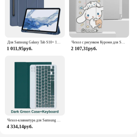
Для Samsung Galaxy Tab S10+ 12,4 дюйма 2024, мягкий чехол из ТПУ с гнездом для ручки, чехлы для планшетов S9 Plus S9 FE 10,9 дюйма S6 Lite 10,4 дюйма, чехол
Чехол с рисунком Куроми для Samsung Galaxy Tab A8 X200 S6 Lite 10,4 дюйма S7 S9 FE, чехол для Tab S8 S7 A9 Plus, 11-дюймовый тройной чехол-подставка
1 011,95руб.
2 107,31руб.
Чехол-клавиатура для Samsung Galaxy Tab S6 Lite 10.4‘’,A8 10.5‘’,S9 FE 10.9‘’,S7 S8 S9 11‘’,S7 S8 S9 S10 Plus 12.4‘’, для Galaxy S9 Ultra/S10 Ultra 14.6''планшетная клавиатура с гнездом для S Pen,русская клавиатура
4 334,14руб.