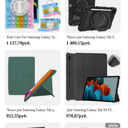
Kids Case For Samsung Galaxy Tab A9 Plus A8 10.5 S6 Lite A7 10.4 S7 S8 S9 S9FE S5E S6 10.5 A7 Lite Fundas Tablet Cover Bubble
Чехол для Samsung Galaxy Tab S6 Lite 10,4 дюйма 2024 P620 A7 Lite 8,7 дюйма 2021 A8 10,5 дюйма Чехол для планшета Tab A7 10,4 дюйма Tab A 8.0 2019
1 137,79руб.
1 409,15руб.
Чехол для Samsung Galaxy Tab для Samsung Tab A8 10,5 S6 Lite 10,4 S7 S8 S9 11 Чехол для S7 Plus S7 FE S8 Plus S9 Plus 12,4 Чехол
Для Samsung Galaxy Tab S9 FE Чехол 11 дюймов для S6 lite Tab A9 A8 S9 и Plus FE Smart Auto Sleep Wake Function Силиконовый чехол для планшета
952,35руб.
970,87руб.