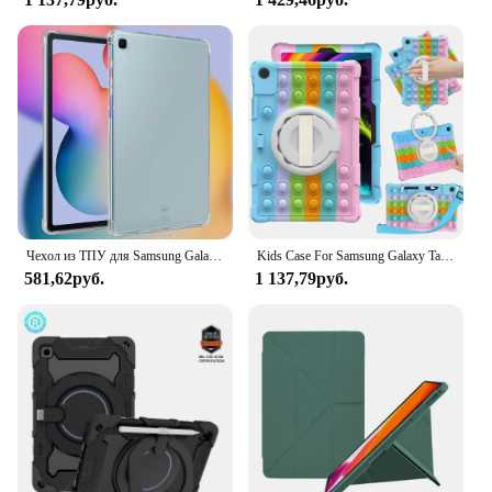
Чехол из ТПУ для Samsung Galaxy Tab S6 Lite 10,4, S7 S8 S9 11 10,9 12,4, A8 10,5, A7 10,4, A9 8,7, A9 Plus 11, противоударный чехол
Kids Case For Samsung Galaxy Tab A9 Plus A8 10.5 S6 Lite A7 10.4 S7 S8 S9 S9FE S5E S6 10.5 A7 Lite Fundas Tablet Cover Bubble
581,62руб.
1 137,79руб.