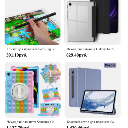
Стилус для планшета Samsung Galaxy Tab A8 10,5 X200 A7 T500 Tab A 10,1 дюйма T510 10,5 S6 lite 10,4 дюйма S7 S8 Plus
Чехол для Samsung Galaxy Tab S6 Lite 10,4 дюйма A9 Plus 11 дюймов с держателем для ручек, чехол из искусственной кожи для Galaxy Tab A8 10,5 дюйма A9 8,7 дюйма, чехол
391,19руб.
829,40руб.
Чехол для планшета Samsung Galaxy Tab A9 Plus A8 10,5 S6 Lite A7 10,4 S7 S8 S9 S9FE S5E S6 10,5 дюймов A7 Lite Fundas с пузырьками
Кожаный чехол для планшета Samsung Galaxy Tab A9 Plus S9FE 10,9 дюйма S8/S7 11 дюймов S7+/S8+ 12,4 дюйма S6 Lite 10,4 дюйма S8 S9 Ultra 14,6 дюйма
1 137,79руб.
1 429,46руб.