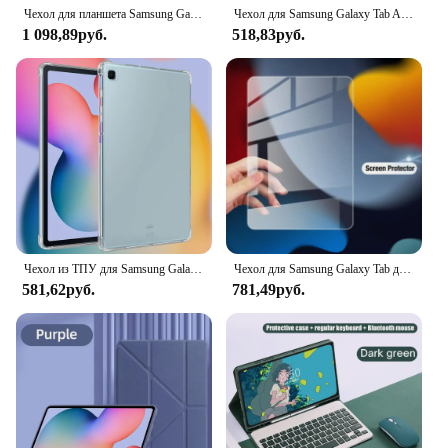
Чехол для планшета Samsung Galaxy Tab A9+ S9FE S8 S7 S6 A7 Lite A9 8,7 дюйма A8 S5E 10,5 Funda para tab A Cover Handheld Protector
Чехол для Samsung Galaxy Tab A9 Plus 11-дюймовый смарт-планшет Funda для Tab A9 8,7-дюймовый S6 Lite S9 S9FE S7 S8 11-дюймовый чехол для планшета A8 A7
1 098,89руб.
518,83руб.
Чехол из ТПУ для Samsung Galaxy Tab S6 Lite 10,4, S7 S8 S9 11 10,9 12,4, A8 10,5, A7 10,4, A9 8,7, A9 Plus 11, противоударный чехол
Чехол для Samsung Galaxy Tab для Tab S8 Ultra 14,6 S8 Plus S7 Plus S7 FE 12,4 S7 S8 11 S6 Lite 10,4 с гнездом для ручки, чехол для планшета
581,62руб.
781,49руб.