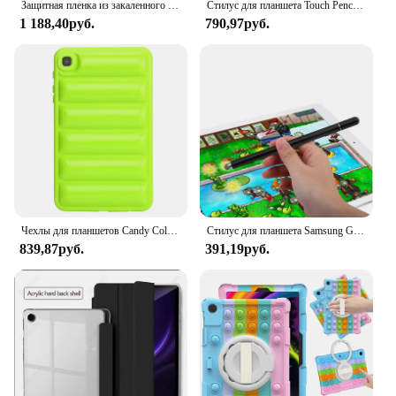
Защитная пленка из закаленного стекла для Samsung Galaxy Tab S9 Fe S8 Ultra Plus S7 S6 Lite для Galaxy Tab A9 Plus A8 A7 8,7 пленка
Стилус для планшета Touch Pencil S Pen для Samsung Galaxy Tablet Tab S8 S9 S9FE S7 FE S6 Lite S7+ S8+ Сенсорная ручка без Bluetooth
1 188,40руб.
790,97руб.
Чехлы для планшетов Candy Color Down Jacket для Samsung Galaxy Tab A9 Plus A8 A7 Lite S7 S8 S9 S10 Plus S6 Lite T290 S9 FE Задняя крышка
Стилус для планшета Samsung Galaxy Tab A8 10,5 X200 A7 T500 Tab A 10,1 дюйма T510 10,5 S6 lite 10,4 дюйма S7 S8 Plus
839,87руб.
391,19руб.