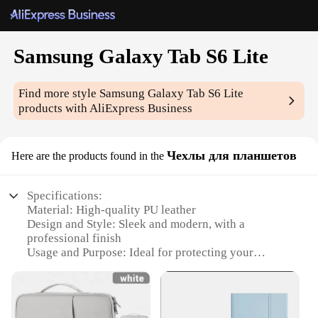
Samsung Galaxy Tab S6 Lite
Find more style
Samsung Galaxy Tab S6 Lite
products with AliExpress Business
Чехлы для планшетов
Here are the products found in the
Specifications:
Material: High-quality PU leather
Design and Style: Sleek and modern, with a
professional finish
Usage and Purpose: Ideal for protecting your
Samsung Galaxy Tab S6 Lite
Performance and Property: Durable and resistant to
wear and tear
Parts and Accessories: Includes a stylus holder for