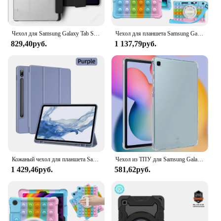
Чехол для Samsung Galaxy Tab S6 Lite 10,4 дюйма A9 Plus 11 дюймов с держателем для ручек, чехол из искусственной кожи для Galaxy Tab A8 10,5 дюйма A9 8,7 дюйма, чехол
Чехол для планшета Samsung Galaxy Tab A9 Plus A8 10,5 S6 Lite A7 10,4 S7 S8 S9 S9FE S5E S6 10,5 дюймов A7 Lite Fundas с пузырьками
829,40руб.
1 137,79руб.
Кожаный чехол для планшета Samsung Galaxy Tab A9 Plus S9FE 10,9 дюйма S8/S7 11 дюймов S7+/S8+ 12,4 дюйма S6 Lite 10,4 дюйма S8 S9 Ultra 14,6 дюйма
Чехол из ТПУ для Samsung Galaxy Tab S6 Lite 10,4, S7 S8 S9 11 10,9 12,4, A8 10,5, A7 10,4, A9 8,7, A9 Plus 11, противоударный чехол
1 429,46руб.
581,62руб.