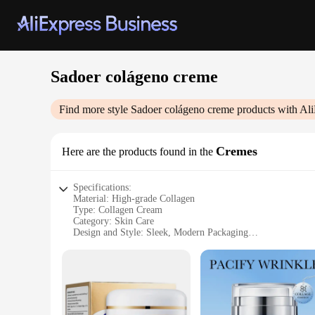
Sadoer colágeno creme
Find more style
Sadoer colágeno creme
products with Ali
Cremes
Here are the products found in the
Specifications:
Material: High-grade Collagen
Type: Collagen Cream
Category: Skin Care
Design and Style: Sleek, Modern Packaging
Usage and Purpose: Anti-Aging, Hydrating
Performance and Property: Rejuvenates Skin, Reduces Wrink
Parts and Accessories: Available in Sets for Enhanced Result
Features:
|Sadoer Colágeno Creme|Wholesale|