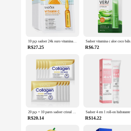
10 pçs sadoer 24k ouro vitamina c ácido hialurônico máscara facial hidratante endurecimento hidratante máscaras faciais produtos de cuidados com a pele
Sadoer vitamina c aloe c
R$27.25
R$6.72
20 pçs = 10 pares sadoer cristal colágeno máscara de olho anti círculos escuros remover sacos de olhos hidratante remendos de olhos máscaras de gel cuidados com a pele
R$20.14
R$14.22