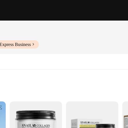
Express Business
les
s