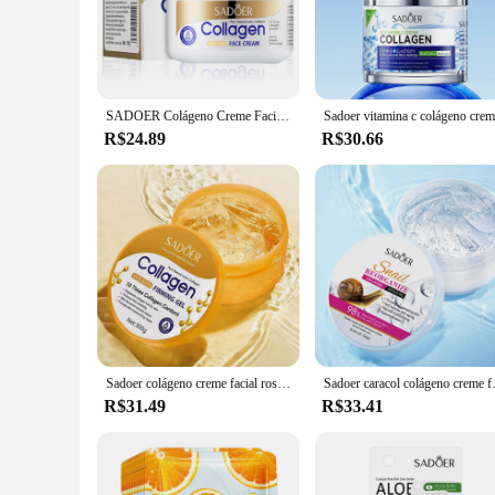
**Revitalizing Skin Care with Sadoer Colágeno Cream**
Discover the secret to youthful, radiant skin with Sadoer Co
ability to rejuvenate and hydrate the skin. Its smooth, cream
packaging not only adds to the product's aesthetic appeal but
SADOER Colágeno Creme Facial sknicare Hidratante Hidratante Firmador Cremes Faical Creme Beleza Rosto Produtos de Cuidados com a Pele
**Sadoer Colágeno Cream: A Comprehensive Solution for 
R$24.89
R$30.66
Sadoer Colágeno Cream is more than just a cream; it's a comp
smoother and more youthful. Whether you're looking to enhanc
ensures that it can be used both day and night, providing con
**Sadoer Colágeno Cream: A Choice for Professionals and
Whether you're a professional in the beauty industry or a dis
achieve more significant results. The product's performance 
rejuvenate and hydrate the skin, Sadoer Colágeno Cream is a 
Sadoer colágeno creme facial rosto hidratante gel reparação clareamento endurecimento cremes faciais beleza produtos de cuidados com a pele para o rosto
Sadoer caracol colágeno creme facial
R$31.49
R$33.41