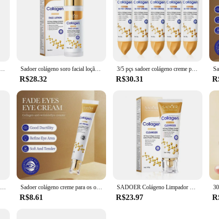
oco bálsamo labial hidratante anti rachaduras reparação hidratante batom nutritivo lábios produtos de cuidados com a pele
Sadoer colágeno soro facial loção facial hidratante emulsão facial controle de óleo reabastecimento de água refrescante essência facial
3/5 pçs sadoer colágeno creme para as mãos pele friming hidratante brilho hidratante mãos cremes produtos de cuidados com a pele das mãos
R$28.32
R$30.31
R
Sadoer 4 em 1 roll-on hidratante creme para os olhos anti círculos escuros sacos de olhos endurecimento hidratante soro de olho cuidados com a pele para beleza olhos
Sadoer colágeno creme para os olhos retinol creme para os olhos anti círculos escuros saco de olho endurecimento da pele hidratante cuidados com a pele para cuidados com os olhos
SADOER Colágeno Limpador Facial cuidados com a pele Firmador Hidratante Rosto Limpeza Rosto Lavagem Espuma Limpador Produtos de Cuidados com a Pele
R$8.61
R$23.97
R