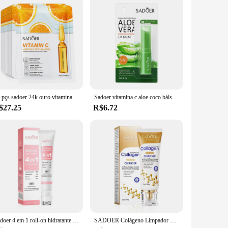
10 pçs sadoer 24k ouro vitamina c ácido hialurônico máscara facial hidratante endurecimento hidratante máscaras faciais produtos de cuidados com a pele
Sadoer vitamina c aloe coco bálsamo labial hidratante anti rachaduras reparação hidratante batom nutritivo lábios produtos de cuidados com a pele
$27.25
R$6.72
Sadoer 4 em 1 roll-on hidratante creme para os olhos anti círculos escuros sacos de olhos endurecimento hidratante soro de olho cuidados com a pele para beleza olhos
SADOER Colágeno Limpador Facial cuidados com a pele Firmador Hidratante Rosto Limpeza Rosto Lavagem Espuma Limpador Produtos de Cuidados com a Pele