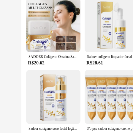
SADOER Colágeno Osseína Sabonete Facial Espuma de Lavagem Facial Limpador Hidratante Controle de Óleo Corpo Banho Sabonete Artesanal
Sadoer coláge
R$20.62
R$28.61
Sadoer colágeno soro facial loção facial hidratante emulsão facial controle de óleo reabastecimento de água refrescante essência facial
3/5 pçs sadoer colágen