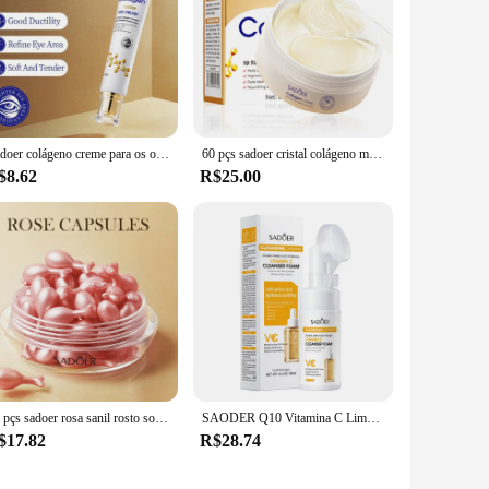
Sadoer colágeno creme para os olhos retinol creme para os olhos anti círculos escuros saco de olho endurecimento da pele hidratante cuidados com a pele para cuidados com os olhos
60 pçs sadoer cristal colágeno máscara de olho anti círculos escuros remoção olhos sacos hidratante olhos remendos gel máscaras cuidados com a pele
$8.62
R$25.00
30 pçs sadoer rosa sanil rosto soro cápsula hidratante facial brilho endurecimento essência facial beleza rosto produtos de cuidados com a pele
SAODER Q10 Vitamina C Limpador Facial Espuma de Lavagem Facial Limpeza Facial Mossee Hidratante Iluminando Produtos de Cuidados com a Pele Facial
$17.82
R$28.74