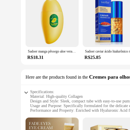
Sadoer manga pêssego aloe vera limão forma de fruta creme para as mãos hidratante iluminando reparação cremes para as mãos cuidados com a pele
R$18.31
R$25.85
Cremes para olho
Here are the products found in the
Specifications:
Material: High-quality Collagen
Design and Style: Sleek, compact tube with easy-to-use pum
Usage and Purpose: Specifically formulated for the delicate 
Performance and Property: Enriched with Hyaluronic Acid f
Shape or Size or Weight or Quantity: 15ml tube, perfect for
Typical Adaptive Scenario: Ideal for daily use to reduce the 
Features: