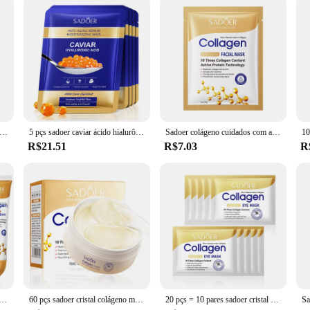
no limpador facial mousse limpeza profunda cuidados com a pele hidratante endurecimento rosto lavagem espuma limpador produtos de cuidados com a pele
5 pçs sadoer caviar ácido hialurônico hidratante máscaras faciais iluminando endurecimento hidratante máscara facial produtos de cuidados com a pele
Sadoer colágeno cuidados com a pele série máscara facial de colágeno hidratante anti-envelhecimento reparação iluminando a pele máscara facial cuidados com a pele facial
R$21.51
R$7.03
R
o creme para as mãos pele friming hidratante brilho hidratante mãos cremes produtos de cuidados com a pele das mãos
60 pçs sadoer cristal colágeno máscara de olho anti círculos escuros remoção olhos sacos hidratante olhos remendos gel máscaras cuidados com a pele
20 pçs = 10 pares sadoer cristal colágeno máscara de olho anti círculos escuros remover sacos de olhos hidratante remendos de olhos máscaras de gel cuidados com a pele