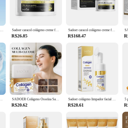
lágeno Cream, a breakthrough in anti-aging skincare. This innovative cream is 
y texture glides effortlessly onto the skin, providing a luxurious feel that lea
 also ensures the cream's freshness and efficacy.
Sadoer vitamina c colágeno creme facial endurecimento hidratante brilho hidratante creme facial cremes de dia beleza rosto cuidados com a pele
Sadoer caracol colágeno creme facial faical hidratante brilho endurecimento hidratante cremes faciais beleza rosto produtos de cuidados com a pele
Sadoer caracol colágeno creme facial faical hidratante brilho endurecimento hidratante cremes faciais beleza rosto produtos de cuidados com a pele
Skin Care**
R$26.85
R$168.47
R
rehensive solution for your skin care needs. It's designed to reduce the appear
e your daily skincare routine or seeking a more intensive treatment, this cream
sistent hydration and rejuvenation.
 Consumers Alike**
cerning consumer, Sadoer Colágeno Cream is a product that stands out. It's avail
and property are unmatched, making it a go-to for those who value quality and ef
testament to the power of collagen in skincare.
 gel endurecimento reparação iluminando hidratante cremes faciais beleza rosto produtos de cuidados com a pele
SADOER Colágeno Osseína Sabonete Facial Espuma de Lavagem Facial Limpador Hidratante Controle de Óleo Corpo Banho Sabonete Artesanal
Sadoer colágeno limpador facial mousse limpeza profunda cuidados com a pele hidratante endurecimento rosto lavagem espuma limpador produtos de cuidados com a pele
R$20.62
R$28.61
R