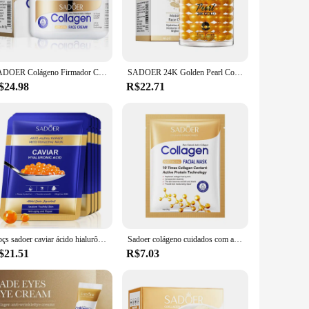
formulated with the finest high-grade collagen, known for its
ves you with a silky, supple complexion. The sleek, modern
SADOER Colágeno Firmador Creme Facial sknicare Hidratante Cremes Faical Creme Beleza Rosto Produtos de Cuidados com a Pele
SADOER 24K Golden Pearl Colágeno Creme Facial Hidratante Iluminador Hidratante Firmador Creme Facial Produtos de Cuidados com a Pele do Rosto
$24.98
R$22.71
ance of wrinkles and fine lines, leaving your skin looking
 is perfect for all skin types. Its lightweight formula
able in sets, making it an ideal choice for those looking to
ficacy in their skincare regimen. With its ability to
5 pçs sadoer caviar ácido hialurônico hidratante máscaras faciais iluminando endurecimento hidratante máscara facial produtos de cuidados com a pele
Sadoer colágeno cuidados com a pele série máscara facial de colágeno hidratante anti-envelhecimento reparação iluminando a pele máscara facial cuidados com a pele facial
$21.51
R$7.03