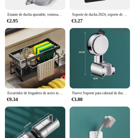
gift a set to a friend, this book stand is sure to be a
hit.
Estante de ducha ajustable, ventosa de vacío fuerte, cabezal de ducha de mano, soporte de montaje en pared, accesorios de baño
Soporte de ducha 2024, soporte de pared autoadhesivo ajustable sin perforaciones, soporte para cabezal de ducha montado en el baño, accesorios de baño de ducha
€2.95
€3.27
Escurridor de fregadero de acero inoxidable para cocina, soporte de esponja, almacenamiento de grifo, escurridor de jabón, toallero, estante organizador, accesorios
Nuevo Soporte para cabezal de ducha de mano con ventosa de ajuste Horizontal único, soporte para cabezal de ducha grande, montado en la pared
€9.34
€3.80