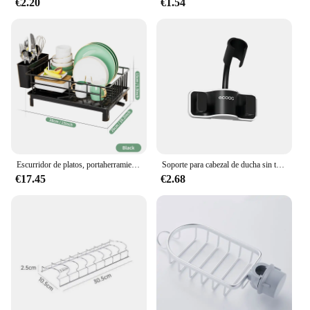
€2.20
€1.54
Escurridor de platos, portaherramientas con bandeja de drenaje y línea de goteo, portavasos, porta cubiertos, estante de almacenamiento para encimera de cocina
Soporte para cabezal de ducha sin taladro, libera tu mano, soporte de ducha ajustable, colgador para bola de baño, accesorios de almacenamiento para baño
€17.45
€2.68