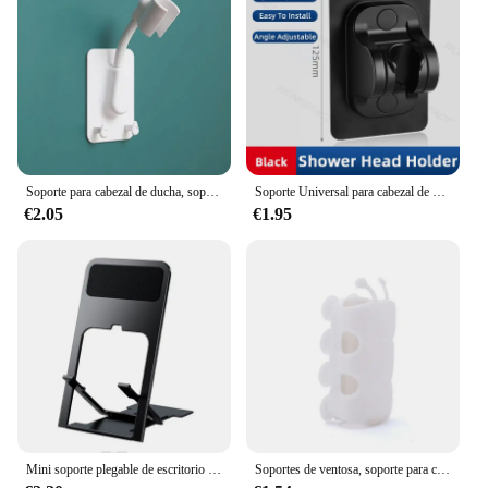
Soporte para cabezal de ducha, soporte para cabezal de ducha autoadhesivo ajustable, soporte de montaje en pared, SPA, baño, Universal, 1 ud.
Soporte Universal para cabezal de ducha, soporte para cabezal de ducha sin taladro, soporte ajustable montado en la pared para accesorios de baño, rotación estable
€2.05
€1.95
Mini soporte plegable de escritorio para teléfono móvil, soporte de plástico hueco para tableta, portátil, para Iphone 12, 11, 8, 7 pro, 2022
Soportes de ventosa, soporte para cabezal de ducha de silicona, estante de almacenamiento de pared extraíble reutilizable, Base fija para accesorios de baño