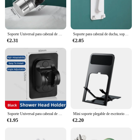
Soporte Universal para cabezal de ducha de 18 ~ 25MM, soporte ajustable ABS cromado para riel de ducha, accesorios de baño, soportes de montaje para ducha
Soporte para cabezal de ducha, soporte para cabezal de ducha autoadhesivo ajustable, soporte de montaje en pared, SPA, baño, Universal, 1 ud.
€2.31
€2.05
Soporte Universal para cabezal de ducha, soporte para cabezal de ducha sin taladro, soporte ajustable montado en la pared para accesorios de baño, rotación estable
Mini soporte plegable de escritorio para teléfono móvil, soporte de plástico hueco para tableta, portátil, para Iphone 12, 11, 8, 7 pro, 2022
€1.95
€2.20