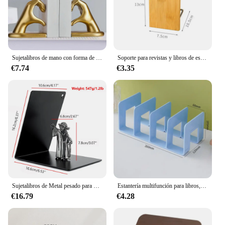
who appreciates the charm of a functional yet
stylish accessory. The product's wholesale
availability and support from vendors and suppliers
make it an ideal choice for retailers looking to add a
unique and eye-catching item to their shelves.
Sujetalibros de mano con forma de corazón, tapón para libros, mano de obra fina, sujetalibros decorativos, soporte para libros para sujetar libros, estante para el hogar y la sala de estar
Soporte para revistas y libros de escritorio de bambú natural, organizador, sujetalibros, soporte para libros, estante para libros
€7.74
€3.35
Sujetalibros de Metal pesado para hombres, serie Star, Nave espacial, regalos, fanáticos, entusiastas de los libros, oficina, escritorio, hogar, Oficina
Estantería multifunción para libros, revistas, sujetalibros de almacenamiento, soporte organizador de escritorio para libros, archivos de CD, suministros escolares y de oficina
€16.79
€4.28