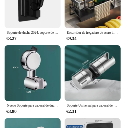
Soporte de ducha 2024, soporte de pared autoadhesivo ajustable sin perforaciones, soporte para cabezal de ducha montado en el baño, accesorios de baño de ducha
Escurridor de fregadero de acero inoxidable para cocina, soporte de esponja, almacenamiento de grifo, escurridor de jabón, toallero, estante organizador, accesorios
€3.27
€9.34
Nuevo Soporte para cabezal de ducha de mano con ventosa de ajuste Horizontal único, soporte para cabezal de ducha grande, montado en la pared
Soporte Universal para cabezal de ducha de 18 ~ 25MM, soporte ajustable ABS cromado para riel de ducha, accesorios de baño, soportes de montaje para ducha
€3.80
€2.31