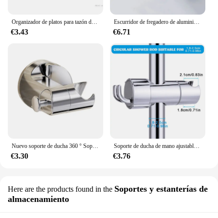
Organizador de platos para tazón de cocina, soporte para platos de acero inoxidable, cubiertos para el hogar, platos, tapa para olla, estante para platos para el hogar, accesorios de cocina
Escurridor de fregadero de aluminio para espacio de cocina, soporte para grifo de almacenamiento de esponja, escurridor de jabón, estante, organizador de cesta, accesorios de baño
€3.43
€6.71
Nuevo soporte de ducha 360 ° Soporte para cabezal de ducha autoadhesivo ajustable, soporte para cabezal de ducha con ventosa, accesorios de baño
Soporte de ducha de mano ajustable ABS sin perforaciones cabezal de ducha montado en la pared soporte de asiento de baño
€3.30
€3.76
Soportes y estanterías de
Here are the products found in the
almacenamiento