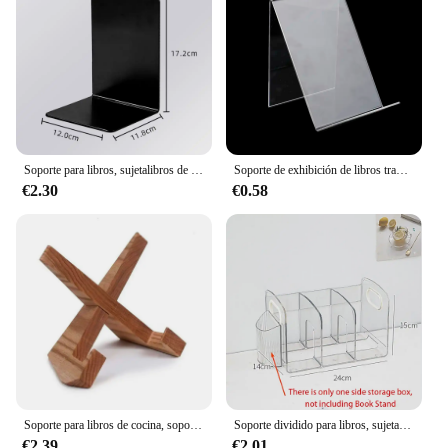
Soporte para libros, sujetalibros de escritorio en forma de L, soporte de exhibición duradero para libros, estante de soporte Simple para libros para estudiantes
Soporte de exhibición de libros transparente acrílico, soporte de escritorio para libros, estante Vertical para libros, soporte de exhibición de libros de texto, 1 ud.
€2.30
€0.58
Soporte para libros de cocina, soporte para libros de cocina de madera hecho a mano, soporte para libros de recetas para soporte de exhibición, soporte para libros de cocina de granja para cocinar
Soporte dividido para libros, sujetalibros de acrílico transparente con asa, organizador de escritorio, estante de clasificación de escritorio, suministros de estudio
€2.39
€2.01