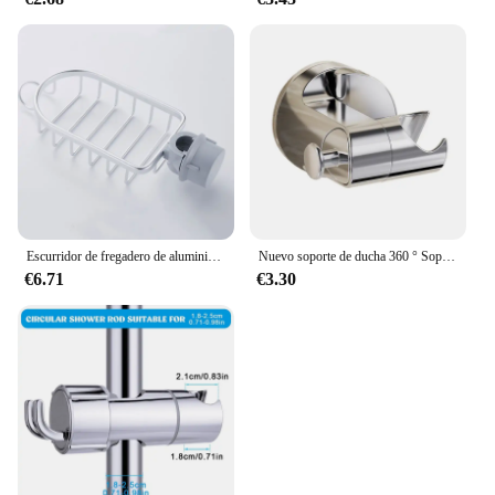
Escurridor de fregadero de aluminio para espacio de cocina, soporte para grifo de almacenamiento de esponja, escurridor de jabón, estante, organizador de cesta, accesorios de baño
Nuevo soporte de ducha 360 ° Soporte para cabezal de ducha autoadhesivo ajustable, soporte para cabezal de ducha con ventosa, accesorios de baño
€6.71
€3.30