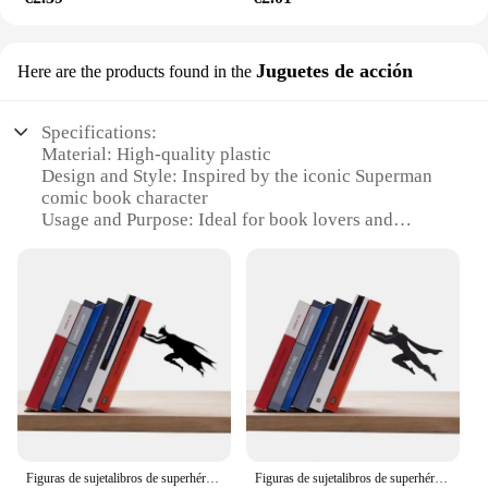
Juguetes de acción
Here are the products found in the
Specifications:
Material: High-quality plastic
Design and Style: Inspired by the iconic Superman
comic book character
Usage and Purpose: Ideal for book lovers and
collectors
Shape and Size: Compact and portable design
Performance and Property: Durable and lightweight
Parts and Accessories: Comes with a set of books to
display
Features:
**Elevate Your Reading Space**
Immerse yourself in the world of Superman with the
SOPORTE DE LIBROS DE SUPERMAN, a must-
Figuras de sujetalibros de superhéroe de 20cm, decoración de estantería de Metal, adorno de escritorio, accesorios de oficina, libros, base de pie, decoración del hogar
Figuras de sujetalibros de superhéroe de 20cm, decoración de estantería de Metal, adorno de escritorio, accesorios de oficina, libros, base de pie, decoración del hogar
have for any book lover or collector. This