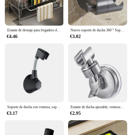
Estante de drenaje para fregadero de cocina, organizador de plástico ABS, estante para fregadero autodrenante, soporte para esponja y jabón, toallero, cesta de filtro
Nuevo soporte de ducha 360 ° Soporte para cabezal de ducha autoadhesivo ajustable, soporte para cabezal de ducha con ventosa, accesorios de baño
€4.46
€3.02
Soporte de ducha con ventosa, soporte de cabezal de ducha ajustable, soporte de mano para boquilla, soporte de ducha con rotación multiángulo sin perforaciones
Estante de ducha ajustable, ventosa de vacío fuerte, cabezal de ducha de mano, soporte de montaje en pared, accesorios de baño
€3.17
€2.95