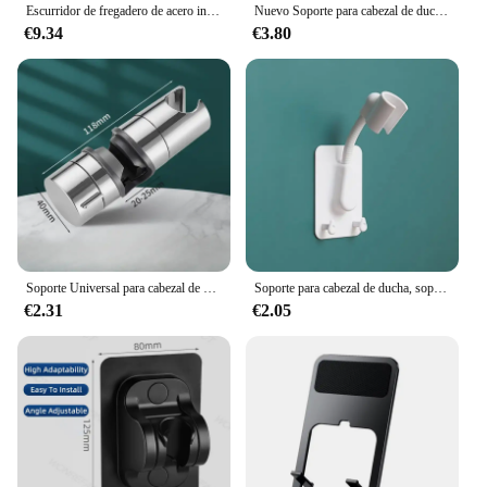
Escurridor de fregadero de acero inoxidable para cocina, soporte de esponja, almacenamiento de grifo, escurridor de jabón, toallero, estante organizador, accesorios
Nuevo Soporte para cabezal de ducha de mano con ventosa de ajuste Horizontal único, soporte para cabezal de ducha grande, montado en la pared
€9.34
€3.80
Soporte Universal para cabezal de ducha de 18 ~ 25MM, soporte ajustable ABS cromado para riel de ducha, accesorios de baño, soportes de montaje para ducha
Soporte para cabezal de ducha, soporte para cabezal de ducha autoadhesivo ajustable, soporte de montaje en pared, SPA, baño, Universal, 1 ud.
€2.31
€2.05