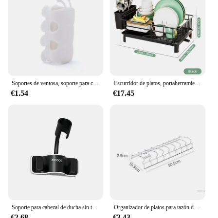
Soportes de ventosa, soporte para cabezal de ducha de silicona, estante de almacenamiento de pared extraíble reutilizable, Base fija para accesorios de baño
Escurridor de platos, portaherramientas con bandeja de drenaje y línea de goteo, portavasos, porta cubiertos, estante de almacenamiento para encimera de cocina
€1.54
€17.45
Soporte para cabezal de ducha sin taladro, libera tu mano, soporte de ducha ajustable, colgador para bola de baño, accesorios de almacenamiento para baño
Organizador de platos para tazón de cocina, soporte para platos de acero inoxidable, cubiertos para el hogar, platos, tapa para olla, estante para platos para el hogar, accesorios de cocina
€2.68
€3.43