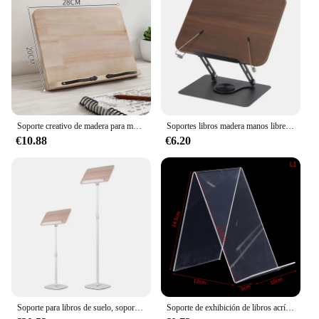
Soporte creativo de madera para mesa, estantería de lectura, tableta, PC, almohadilla de dibujo, sujetalibros de madera, organizador de escritorio, papelería, 1 piezas
Soportes libros madera manos libres con Clip página ángulos altura soporte libro ajustable Envío Directo
€10.88
€6.20
Soporte para libros de suelo, soporte para libros, ángulo de lectura ajustable estable, soporte de exhibición para tableta, soporte para libros
Soporte de exhibición de libros acrílico transparente, soporte de escritorio para libros, estante Vertical para libros, soporte de exhibición transparente, 1 ud.