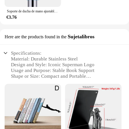
Soporte de ducha de mano ajustable ABS sin perforaciones cabezal de ducha montado en la pared soporte de asiento de baño
€3.76
Sujetalibros
Here are the products found in the
Specifications:
Material: Durable Stainless Steel
Design and Style: Iconic Superman Logo
Usage and Purpose: Stable Book Support
Shape or Size: Compact and Portable
Performance and Property: Anti-Slip Feet
Parts and Accessories: None
Features:
**Sturdy and Stylish Design**
The SOPORTE DE LIBROS DE SUPERMAN is not
just a book stand; it's a piece of art that celebrates
the Man of Steel. Crafted from high-quality
stainless steel, this book holder boasts a sleek and