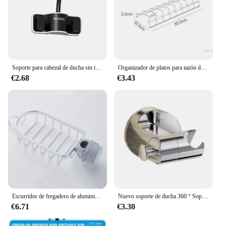
Soporte para cabezal de ducha sin taladro, libera tu mano, soporte de ducha ajustable, colgador para bola de baño, accesorios de almacenamiento para baño
Organizador de platos para tazón de cocina, soporte para platos de acero inoxidable, cubiertos para el hogar, platos, tapa para olla, estante para platos para el hogar, accesorios de cocina
€2.68
€3.43
Escurridor de fregadero de aluminio para espacio de cocina, soporte para grifo de almacenamiento de esponja, escurridor de jabón, estante, organizador de cesta, accesorios de baño
Nuevo soporte de ducha 360 ° Soporte para cabezal de ducha autoadhesivo ajustable, soporte para cabezal de ducha con ventosa, accesorios de baño
€6.71
€3.30