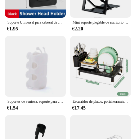
Soporte Universal para cabezal de ducha, soporte para cabezal de ducha sin taladro, soporte ajustable montado en la pared para accesorios de baño, rotación estable
Mini soporte plegable de escritorio para teléfono móvil, soporte de plástico hueco para tableta, portátil, para Iphone 12, 11, 8, 7 pro, 2022
€1.95
€2.20
Soportes de ventosa, soporte para cabezal de ducha de silicona, estante de almacenamiento de pared extraíble reutilizable, Base fija para accesorios de baño
Escurridor de platos, portaherramientas con bandeja de drenaje y línea de goteo, portavasos, porta cubiertos, estante de almacenamiento para encimera de cocina
€1.54
€17.45