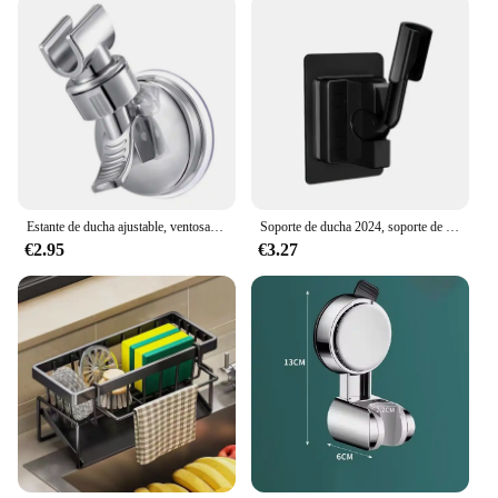
Estante de ducha ajustable, ventosa de vacío fuerte, cabezal de ducha de mano, soporte de montaje en pared, accesorios de baño
Soporte de ducha 2024, soporte de pared autoadhesivo ajustable sin perforaciones, soporte para cabezal de ducha montado en el baño, accesorios de baño de ducha
€2.95
€3.27