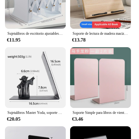
Sujetalibros de escritorio ajustables, soporte para libros, sujetalibros de hierro, arte de escritorio, estante antideslizante, soporte para escuela, papelería, accesorios de oficina
Soporte de lectura de madera maciza para estudiantes y adultos, bandeja ajustable para libros, ajuste de lectura, ordenador, Ipad, 2024
€11.95
€13.78
Sujetalibros Master Yoda, soporte resistente para libros, mesa, decoración de escritorio, soporte para libros de personajes clásicos para hombres y mujeres, fanáticos de las películas, 1 Uds.
Soporte Simple para libros de viento Ins, soporte para libros de escritorio en forma de L, bloque de libros para estudiantes, estante de papelería de almacenamiento grande y grueso
€20.05
€3.46