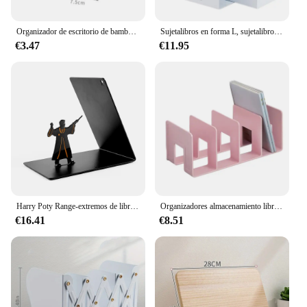
Organizador de escritorio de bambú natural, sujetalibros, extremos de libros, soporte, estante, estantería
Sujetalibros en forma L, sujetalibros decorativos, tapones para libros, 2 uds.
€3.47
€11.95
Harry Poty Range-extremos de libros para colección de fans, sujetalibros de Metal resistente, escritorio de oficina para amantes de los libros, suministros de oficina
Organizadores almacenamiento libros Boodend escritorio, soporte para revistas, 4 compartimentos, organizadores y que
€16.41
€8.51