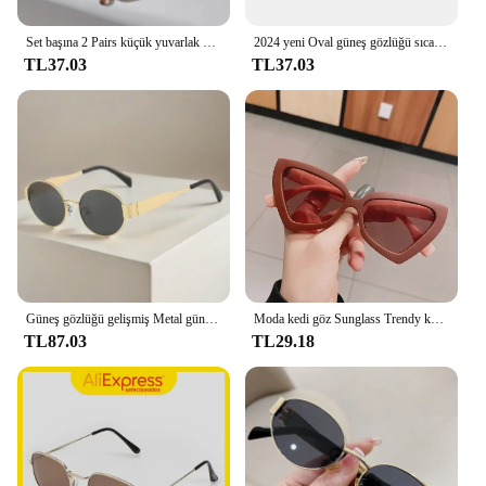
Set başına 2 Pairs küçük yuvarlak güneş kadınlar sevimli sıska kedi göz gözlük erkekler Vintage dar Cateye güneş gözlüğü seti
2024 yeni Oval güneş gözlüğü sıcak lensler erkekler ve kadınlar için küçük yuvarlak Metal moda güneş gözlükleri
TL37.03
TL37.03
Güneş gözlüğü gelişmiş Metal güneş gözlüğü moda Oval gözlük marka tasarımcısı Vintage güneş gözlüğü yüksek miktar Oculos De Sol 2024
Moda kedi göz Sunglass Trendy kadın gözlük lüks düzensiz çerçeve popüler kadınlar seyahat güneş gözlüğü ultraviyole dayanıklı
TL87.03
TL29.18