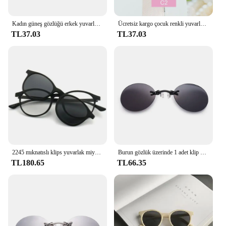
Kadın güneş gözlüğü erkek yuvarlak bayanlar moda ayna gözlük kadın erkek Vintage UV400 koruma güneş Retro gözlük EE02
Ücretsiz kargo çocuk renkli yuvarlak çerçeve ışık PC sevimli küçük yüz güneş gözlüğü
TL37.03
TL37.03
2245 mıknatıslı klips yuvarlak miyopi gözlük 0 -0.5 -1.0 -2.0-6.0, hipermetrop güneş gözlüğü + 0.5 + 1.0 + 2.0 + 6
Burun gözlük üzerinde 1 adet klip yuvarlak çerçevesiz matris Morpheus güneş gözlüğü Mini çerçevesiz Vintage erkekler gözlük UV400
TL180.65
TL66.35