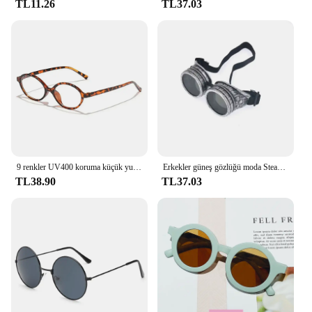
TL11.26
TL37.03
**Adaptable and Accessible**
Whether you're a wholesaler, vendor, or individual
looking for a stylish and functional accessory, the
SOJOS Plastic Round Sunglasses are an excellent
choice. Available in sets for sale, these sunglasses
are not only an attractive addition to your collection
but also a versatile option for various scenarios,
from casual outings to more formal events. Their
classic design and performance make them a go-to
accessory for anyone seeking a blend of style and
practicality.
9 renkler UV400 koruma küçük yuvarlak güneş gözlüğü moda seyahat plastik gözlük erkekler kadınlar için küçük çerçeve tonları
Erkekler güneş gözlüğü moda Steampunk gözlük yuvarlak boy gözlük kaynak Punk gözlük Cosplay marka tasarımcı renkler Lens Shades
TL38.90
TL37.03