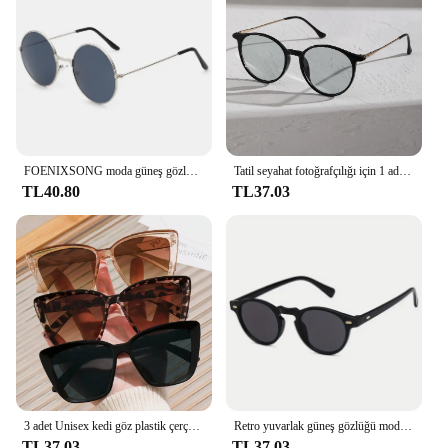
FOENIXSONG moda güneş gözlükleri için kadın erkek Pilot yuvarlak degrade ayna kadın gözlük Oculos Lentes Gafas De Sol
Tatil seyahat fotoğrafçılığı için 1 adet Unisex Metal artı plastik yuvarlak çerçeve moda güneş gözlükleri
TL40.80
TL37.03
3 adet Unisex kedi göz plastik çerçeve moda Boho güneş gözlüğü açık seyahat sürüş UV koruma aksesuarları için
Retro yuvarlak güneş gözlüğü moda pirinç tırnak kutusu güneş gözlüğü erkekler ve kadınlar için Trend Joker güneş gözlüğü
TL37.03
TL37.03