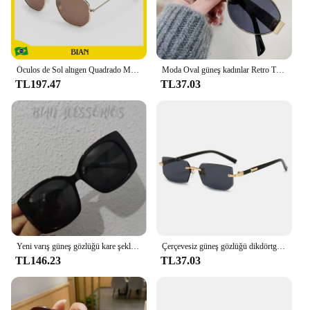
Óculos de Sol altıgen Quadrado Masculino Feminino Vintage moda. Elegante, Moderno, Versátil - Envio Rápido para o Brasil
Moda Oval güneş kadınlar Retro Trend açık Metal güneş gözlüğü yüksek kalite klasik erkekler lüks marka gözlük UV400 gözlük
TL197.47
TL37.03
Yeni varış güneş gözlüğü kare şekli rafine zarif lüks şık detay tüm brezilya için altın-hemen gemi
Çerçevesiz güneş gözlüğü dikdörtgen moda popüler kadın erkek Shades küçük kare güneş gözlüğü kadın erkek yaz seyahat için Oculos
TL146.23
TL37.03