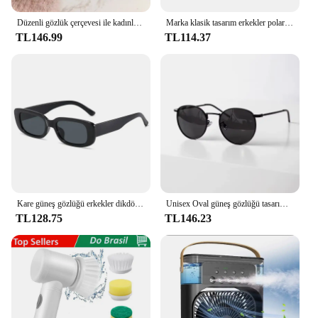
Düzenli gözlük çerçevesi ile kadınlar için Anti-mavi ışık gözlük bitmiş Retro düz ışık çerçeve
Marka klasik tasarım erkekler polarize ayna güneş gözlüğü sürüş balıkçılık spor gözlük erkek TR90 için gözlüğü Gafas De Sol
TL146.99
TL114.37
Kare güneş gözlüğü erkekler dikdörtgen tasarımcı küçük güneş gözlüğü erkek Retro siyah Lens sürüş balıkçılık gözlük UV400
Unisex Oval güneş gözlüğü tasarım zarif yüksek sınıf lüks şık zenginlik zengin yüksek moda-hemen tüm brezilya gemi
TL128.75
TL146.23