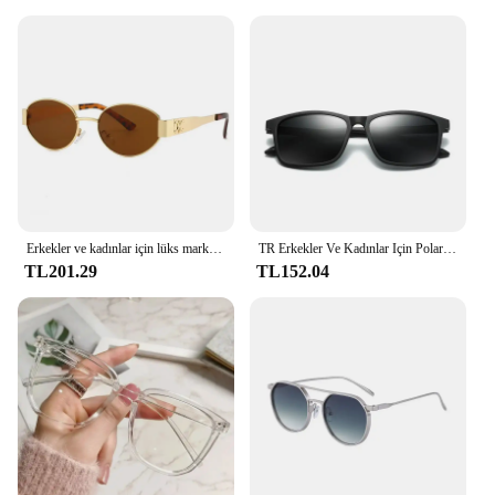
Erkekler ve kadınlar için lüks marka metal güneş gözlüğü unisex tasarımcı moda güneş gözlüğü Oval unisex şık gözlük shades UV400
TR Erkekler Ve Kadınlar Için Polarize Güneş Gözlüğü Sürüş Gözlük Balıkçılık Gözlük Klasik Spor Gözlük
TL201.29
TL152.04