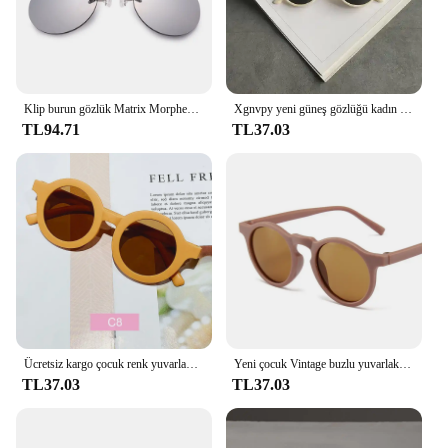
Klip burun gözlük Matrix Morpheus güneş gözlüğü yuvarlak çerçevesiz Clip-On sürüş gözlükleri Vintage erkekler gözlük UV400
Xgnvpy yeni güneş gözlüğü kadın gelgit Net kırmızı polarize Retro yuvarlak beyaz güneş gözlüğü büyük çerçeve yuvarlak yüz güneş gözlüğü ile
TL94.71
TL37.03
Ücretsiz kargo çocuk renk yuvarlak çerçeve işık PC sevimli küçük yüz çocuk güneş gözlüğü çocuk güneş gözlüğü kız oküler
Yeni çocuk Vintage buzlu yuvarlak açık güneş koruma güneş gözlüğü bebek kız akrilik UV400 güneş gözlüğü çocuklar moda gözlük
TL37.03
TL37.03