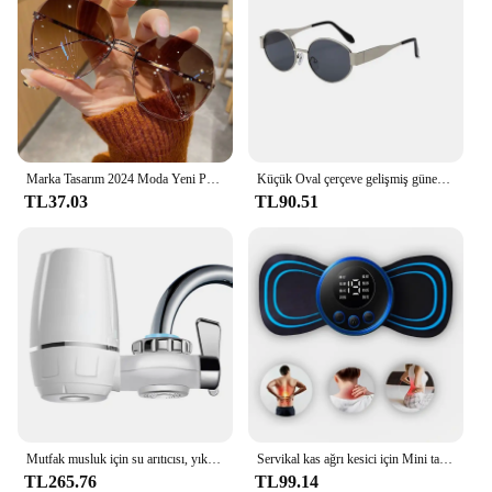
Marka Tasarım 2024 Moda Yeni Poligon Metal Güneş Gözlüğü Retro Bayanlar Gözlük Klasik Trend Lüks Sürüş Seyahat Gözlük
Küçük Oval çerçeve gelişmiş güneş gözlüğü baharatlı kızlar sokak fotoğraf tonları Metal gelecek tarzı gözlük
TL37.03
TL90.51
Mutfak musluk için su arıtıcısı, yıkanabilir seramik Percolator, pas bakteri kaldırmak için su filtresi
Servikal kas ağrı kesici için Mini taşınabilir EMS elektrikli boyun stimülasyon masajı
TL265.76
TL99.14