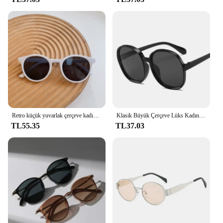
Retro küçük yuvarlak çerçeve kadın güneş gözlüğü süt çay renk koruma göz küçük gözlük UV400 gözlük Anti-UV sürücü gözlük
Klasik Büyük Çerçeve Lüks Kadın Güneş Gözlüğü Marka Tasarımcısı Moda Plastik Vintage Yuvarlak Degrade güneş gözlüğü Uv400 Gözlük
TL55.35
TL37.03