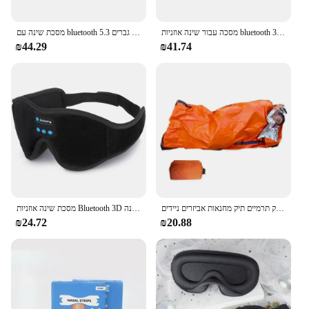
מסכה עבור שינה אוזניות bluetooth עיניים 3D מסכה רך אלסטי נוחה מוסיקה לשחק אוזניות שינה עם רמקול מובנה HD
מסכת שינה עם bluetooth 5.3 אוזניות לשינה גוון שינה לנשים גברים fone דה אוvido bluetet' עין אלחוטית
₪44.29
₪41.74
שק שינה הישרדות עמיד למים שמיכה משקל הישרדות ציוד שינה מחסה שק תרמיים תיק מחנאות אביזרים ניידים
מסכת שינה אוזניות Bluetooth 3D עין מסכת מוסיקה לשחק שינה אוזניות עם מובנה HD רמקול
₪24.72
₪20.88