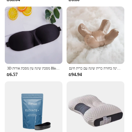
אנטי קמטים-אייג 'ינג כרית יופי כרית הפנים עבור יופי שינה בחזרה כרית שינה עם כרית חינם
3D מסכת שינה עין מסכת אורות Blockout רך מרופד שינה בד כיסוי צל כיסוי עיניים רטייה
₪6.57
₪94.94