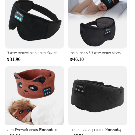
אוזניות שינה 5.3 מסכת עיניים bluetooth, מסכת עיניים אלחוטית לנשים גברים, נסיעות עיניים לכסות בלוק אור עם מוסיקה
אוזניות שינה 3d שינה מסכה כיסוי אוזניות אלחוטיות אוזניות Bluetooth תואם v5.0 עבור sleepers בצד
₪31.96
₪46.10
ספורט רך מוסיקה אוזניות bluetooth-תואם מוסיקה אלחוטית שינה אוזניות שינה מסיכת עיניים ידיים-טלפון
שינה Eyemask אוזניות Bluetooth ילדים מתכוונן רך סרט מוסיקה מסכת עיניים עם רמקול, דוב חום, Bluetooth אוזניות