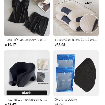
1 כרית צוואר חתיכה אחת לעזור שינה צוואר הרחם אורתופדית להגן על כריות נוחות לבית סויה
נשים פיג 'מה חליפה אופנה v-צוואר מתיחה סאטן בייבידול תחרה סקסי הלבשה תחתונה bowknot פיג' מה מכנסי שינה חדש
₪10.17
₪56.08
60 מחשבים פה סרט
נסיעות בצורת u כרית זיכרון קצף כריות שינה משרד nap מכונית מטוס צוואר כרית ראש ארגונומי
₪42.47
₪8.66