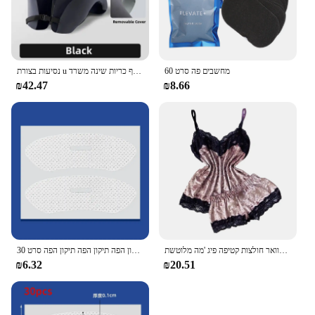
60 מחשבים פה סרט
נסיעות בצורת u כרית זיכרון קצף כריות שינה משרד nap מכונית מטוס צוואר כרית ראש ארגונומי
₪42.47
₪8.66
סקסי הלבשה תחתונה נשים שינה ללבוש מכנסיים קצרים קשת קמול הצוואר חולצות קטיפה פיג 'מה מלוטשת пижама жама женская חם
30 יח'\קופסא נגד נחירות מדבקות למבוגרים שינה לילה, שפה האף נשימה שיפור תיקון הפה תיקון הפה תיקון הפה סרט
₪6.32
₪20.51