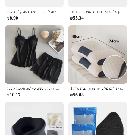
צוואר אורטופדי צוואר אורטופדי לעזור לישון ולהגן על הצוואר הכרית הסיבים הביתיים
נגד נחירות תיקון האף תיקון נשימה לשפר את השינה קידום טוב יותר נשימה לילה נייד שינה הפה קלטת הפה
₪8.90
₪55.34
1 כרית צוואר חתיכה אחת לעזור שינה צוואר הרחם אורתופדית להגן על כריות נוחות לבית סויה
נשים פיג 'מה חליפה אופנה v-צוואר מתיחה סאטן בייבידול תחרה סקסי הלבשה תחתונה bowknot פיג' מה מכנסי שינה חדש
₪10.17
₪56.08