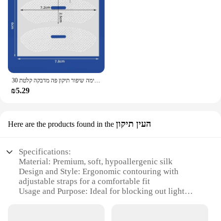
30 יח'\אריזה נגד נחירות מדבקות שינה לילה שינה שפתיים נשימה שיפור תיקון פה מדבקה קלטת
₪5.29
העין תיקון
Here are the products found in the
Specifications:
Material: Premium, soft, hypoallergenic silk
Design and Style: Ergonomic contouring with
adjustable straps for a comfortable fit
Usage and Purpose: Ideal for blocking out light
during sleep, promoting relaxation and deep rest
Performance and Property: Bluetooth connectivity
for hands-free audio entertainment