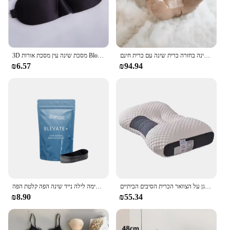
אנטי קמטים-אייג 'ינג כרית יופי כרית הפנים עבור יופי שינה בחזרה כרית שינה עם כרית חינם
3D מסכת שינה עין מסכת אורות Blockout רך מרופד שינה בד כיסוי צל כיסוי עיניים רטייה
₪6.57
₪94.94
צוואר אורטופדי צוואר אורטופדי לעזור לישון ולהגן על הצוואר הכרית הסיבים הביתיים
נגד נחירות תיקון האף תיקון נשימה לשפר את השינה קידום טוב יותר נשימה לילה נייד שינה הפה קלטת הפה
₪8.90
₪55.34