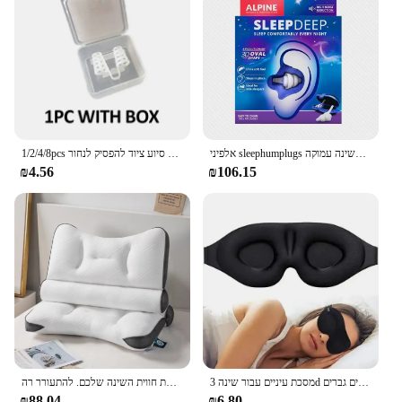
אלפיני sleephumplugs אטמי אוזניים מקצועיים לשינה עמוקה
1/2/4/8pcs אנטי לנחור נשימה האף קליפ נגד נחירות לנשום סיוע להפסיק לנחור מכשיר שינה סיוע ציוד להפסיק לנחור
₪4.56
₪106.15
מסכת עיניים עבור שינה 3d עטור גביע עיניים קפל עורה יצוק הלילה מסיכת אור עם נשים גברים
הרפיה עם כרית צוואר אורטופדי יוקרתי ותומכת שתגדיר מחדש את חווית השינה שלכם. להתעורר רה
₪88.04
₪6.80