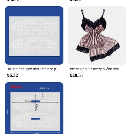
סקסי הלבשה תחתונה נשים שינה ללבוש מכנסיים קצרים קשת קמול הצוואר חולצות קטיפה פיג 'מה מלוטשת пижама жама женская חם
30 יח'\קופסא נגד נחירות מדבקות למבוגרים שינה לילה, שפה האף נשימה שיפור תיקון הפה תיקון הפה תיקון הפה סרט
₪6.32
₪20.51