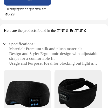
30 יח'\אריזה נגד נחירות מדבקות שינה לילה שינה שפתיים נשימה שיפור תיקון פה מדבקה קלטת
₪5.29
אוזניות & אוזניות
Here are the products found in the
Specifications:
Material: Premium silk and plush materials
Design and Style: Ergonomic design with adjustable
straps for a comfortable fit
Usage and Purpose: Ideal for blocking out light and
noise, promoting restful sleep
Performance and Property: Bluetooth functionality
for wireless audio entertainment
Parts and Accessories: Includes Bluetooth earbuds
for a complete sleep experience
Applicable People: Suitable for all, including side
sleepers and travelers
Features: