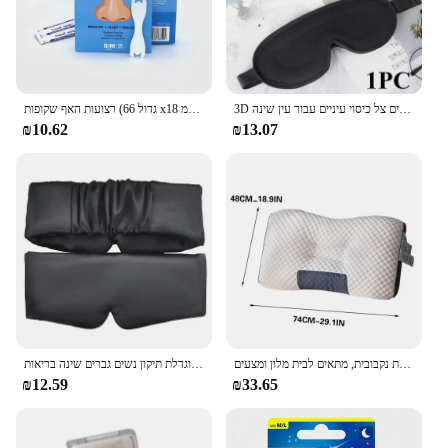
3D שינה מסכת זיכרון קצף לחסום את אור שינה מסכת עיניים צל כיסוי עיניים עבור עין שינה Masker שינה סיוע פנים מסכת רטייה
רצועות האף שקופות (גדול 66 x18 מ "מ) להפסיק נחירות תיקון טוב יותר כדי לא לנחור בשינה נגד נחירות סיוע נחירות-מניעה
₪10.62
₪13.07
עיסוי בסיבי סויה כרית צוואר הרחם עם תכונות נקבובית, מתאים לבית מלון ומצעים
משי סאטן שינה מסכת נוח מסכת עיני שינה מצחייה כיסוי עיני צל להירגע העין מוגדלת תיקון נשים גברים שינה בריאות
₪12.59
₪33.65