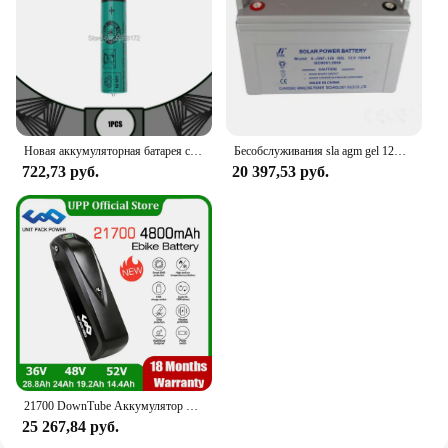
Новая аккумуляторная батарея серии Braun 150S-1 320S-4 380S-4 390CC-4 350CC-4 330 Ni-MH аккумуляторная батарея 1,2 В для FDK
Бесобслуживания sla agm gel 12В 120ач Солнечный аккумулятор глубокого цикла
722,73 руб.
20 397,53 руб.
21700 DownTube Аккумулятор для электровелосипеда Hailong 36 В 48 В 52 В 14,4 Ач 19,2 Ач 28,8 Ач L-G Te-sla Pack для двигателя 1500 Вт 1000 Вт 750 Вт 500 Вт 350 Вт 250 Вт
25 267,84 руб.