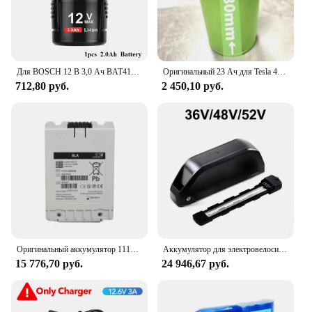
vendors, suppliers, and individuals looking for
reliable and efficient power solutions.
Для BOSCH 12 В 3,0 Ач BAT411 Сменный аккумулятор Bosch 12 В BAT412A BAT413A D-70745GOP 2607336013 2607336014 ПС20-2
Оригинальный 23 Ач для Tesla 4680, литий-железо-фосфатный аккумулятор, цилиндрический аккумулятор для хранения солнечной энергии, электромобиль Lifepo4, аккумулятор
712,80 руб.
2 450,10 руб.
Оригинальный аккумулятор 11141-00028 для дефибриллятора Sla 12 В 2,5 Ач
Аккумулятор для электровелосипеда 21700, 36 В, 48 В, 52 в, 20 Ач, 25 Ач, 30 Ач, 35 Ач, 40 Ач, комплект Te-sla для электровелосипеда 1500 Вт, 1000 Вт, 750 Вт, 500 Вт, 350 Вт
15 776,70 руб.
24 946,67 руб.