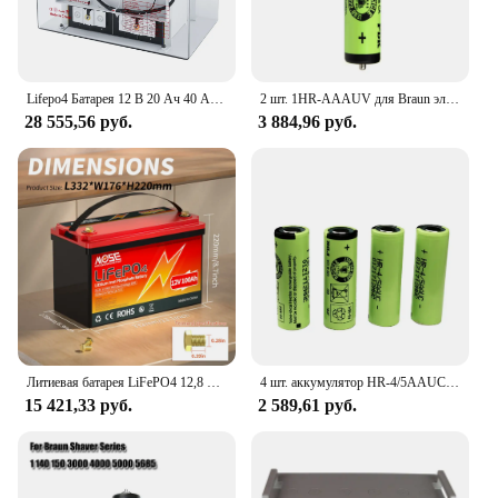
Lifepo4 Батарея 12 В 20 Ач 40 Ач 50 Ач 60 Ач 100 Ач литиевые аккумуляторы lifepo4 Замените аккумулятор SLA глубокий цикл автомобильная лодка
2 шт. 1HR-AAAUV для Braun электробритва 180 190S-1 1735 Cruzer Z3 Z6 5753 2775 2865 AAA 1,2 V Ni-MH аккумулятор для FDK
28 555,56 руб.
3 884,96 руб.
Литиевая батарея LiFePO4 12,8 В, 100 Ач с перезаряжаемыми глубокими циклами BMS 100 А, идеальная замена свинцово-кислотной батареи SLA AGM GEL
4 шт. аккумулятор HR-4/5AAUC 4/5 AA HHR-4/5AA 1,2 В аккумуляторная NI-MH батарея для FDK
15 421,33 руб.
2 589,61 руб.