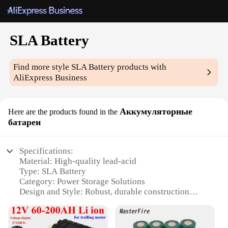
SLA Battery
Find more style
SLA Battery
products with
AliExpress Business
Аккумуляторные
Here are the products found in the
батареи
Specifications:
Material: High-quality lead-acid
Type: SLA Battery
Category: Power Storage Solutions
Design and Style: Robust, durable construction
Usage and Purpose: Ideal for various applications,
including emergency backup power, security
systems, and recreational vehicles