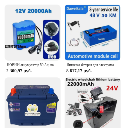
НОВЫЙ аккумулятор 50 Ач, портативный супер 12 В, литий-ионный аккумулятор, емкость постоянного тока 12,6 В, 10 Ач, монитор камеры видеонаблюдения + зарядное устройство, порт
Литиевая батарея для электромобиля 72v48v60v, супер емкость, литиевая батарея 100 км, литиевая батарея для электрического мотоцикла, трехколесного велосипеда
2 300,97 руб.
8 617,17 руб.