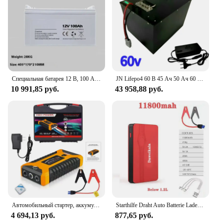
Специальная батарея 12 В, 100 Ач для генерации солнечной энергии, специальная коллоидная солнечная панель без обслуживания аккумулятора
JN Lifepo4 60 В 45 Ач 50 Ач 60 Ач литиевая батарея для мини-моторизованного 3-колесного электрического трехколесного велосипеда 3000 Вт с покрытием для мобильного скутера
10 991,85 руб.
43 958,88 руб.
Автомобильный стартер, аккумулятор для стартера, 99800 мАч, аварийный усилитель для автомобильного стартера, USB-зарядка мобильного телефона, банковское освещение
Starthilfe Draht Auto Batterie Ladegerät Auto Aufladen Für 12V Автомобильный аккумулятор с ЖК-дисплеем Kurze Starten Funktion 12V99900mAh
4 694,13 руб.
877,65 руб.