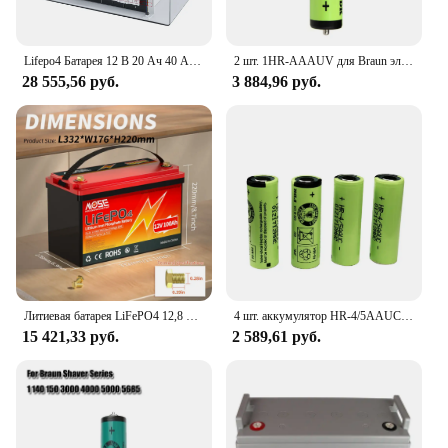
Lifepo4 Батарея 12 В 20 Ач 40 Ач 50 Ач 60 Ач 100 Ач литиевые аккумуляторы lifepo4 Замените аккумулятор SLA глубокий цикл автомобильная лодка
2 шт. 1HR-AAAUV для Braun электробритва 180 190S-1 1735 Cruzer Z3 Z6 5753 2775 2865 AAA 1,2 V Ni-MH аккумулятор для FDK
28 555,56 руб.
3 884,96 руб.
Литиевая батарея LiFePO4 12,8 В, 100 Ач с перезаряжаемыми глубокими циклами BMS 100 А, идеальная замена свинцово-кислотной батареи SLA AGM GEL
4 шт. аккумулятор HR-4/5AAUC 4/5 AA HHR-4/5AA 1,2 В аккумуляторная NI-MH батарея для FDK
15 421,33 руб.
2 589,61 руб.