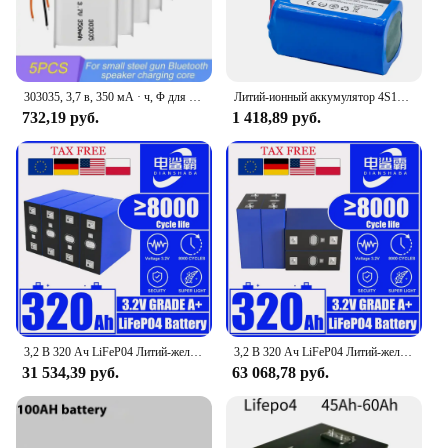
303035, 3,7 в, 350 мА · ч, Φ для MP3, MP4, диктофон, ручка MP5, GPS, DVD, Bluetooth, литий-ионная батарея
Литий-ионный аккумулятор 4S1P 14,8 в 3200 мАч для Xiaomi/ILIFE/Mop Essential/Tesvor/RoboVac/Cecotec Conga/LIECTROUX/Eufy RoboVac ce14.4в
732,19 руб.
1 418,89 руб.
3,2 В 320 Ач LiFeP04 Литий-железо-фосфатный аккумулятор DIY 12 В 24 В 48 В подходит для электромобилей на солнечной энергии для кемпинга на колесах
3,2 В 320 Ач LiFeP04 Литий-железо-фосфатный аккумулятор подходит для электромобилей на солнечной энергии для кемпинга на колесах DIY 12 В 24 В 48 В
31 534,39 руб.
63 068,78 руб.