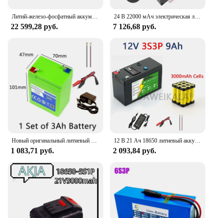
Литий-железо-фосфатный аккумулятор 46B24L/46B24R 12,8 В 20 Ач CCA720 LifePO4 для автомобильного двигателя стартера зажигания со сбалансированным Bms
24 В 22000 мАч электрическая литиевая батарея для инвалидной коляски, аккумулятор для скутера для пожилых людей, девять круглых свинцово-кислотных литиевых батарей Beizhen
22 599,28 руб.
7 126,68 руб.
Новый оригинальный литиевый аккумулятор 12 В, альтернативные свинцово-кислотные аккумуляторы для игрушечных машин, светодиодное освещение, уличный аккумулятор
12 В 21 Ач 18650 литиевый аккумулятор 3S7P аккумуляторная батарея для солнечной энергии аккумулятор электромобиля 12,6 В 3A зарядное устройство
1 083,71 руб.
2 093,84 руб.