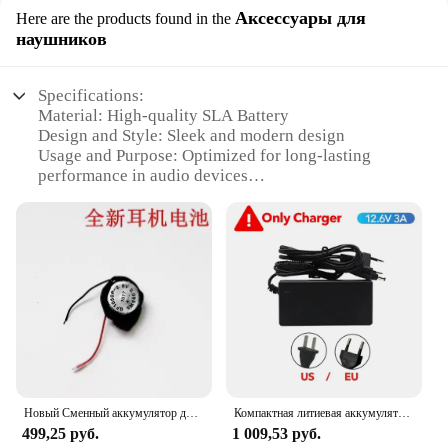
Аксессуары для
Here are the products found in the
наушников
Specifications:
Material: High-quality SLA Battery
Design and Style: Sleek and modern design
Usage and Purpose: Optimized for long-lasting
performance in audio devices
Performance and Property: High energy density for
extended usage
Parts and Accessories: Comes with necessary
accessories for easy installation
Typical Adaptive Scenario: Ideal for various audio
devices, including headphones and speakers
Features:
**Reliable Performance and Durability**
Crafted with the latest advancements in battery
technology, the SLA Battery offers a reliable and
Новый Сменный аккумулятор для Bluetooth-гарнитуры OPPO Enco W51
Компактная литиевая аккумуляторная батарея 12 В, 150 Ач, встроенный глубокий цикл BMS, идеально подходит для ИБП-системы, замены SLA, радио, солнечной системы
durable power source for your audio devices. The
499,25 руб.
1 009,53 руб.
high-quality SLA Battery is engineered to provide