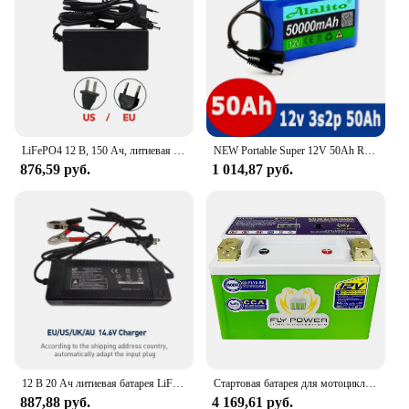
LiFePO4 12 В, 150 Ач, литиевая аккумуляторная батарея 4000+ циклов, встроенная BMS, идеально подходит для езды на игрушках, скутерах, рыболожниках
NEW Portable Super 12V 50Ah Rechargeable Lithium Ion Battery Pack Capacity DC 12.6v 30Ah CCTV Cam Monitor Xenon lamp + Charger
876,59 руб.
1 014,87 руб.
12 В 20 Ач литиевая батарея LiFePO4 DeepCycle аккумуляторная батарея с 20 А BMS для солнечной энергии ветра морской эхолот ехолот игрушка для езды
Стартовая батарея для мотоцикла FLYPOWER 12,8 В, 2 Ач, 3 Ач, 4 Ач, 6 Ач, 8 Ач, 9 Ач, 12 Ач, 16 Ач, CCA 160A, 180A, 260A, 350A, 420A, 450A, 480A, 520A с BMS
887,88 руб.
4 169,61 руб.