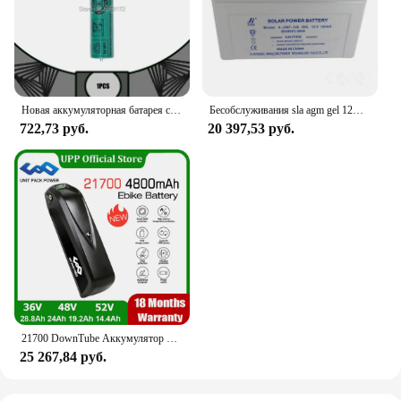
Новая аккумуляторная батарея серии Braun 150S-1 320S-4 380S-4 390CC-4 350CC-4 330 Ni-MH аккумуляторная батарея 1,2 В для FDK
Бесобслуживания sla agm gel 12В 120ач Солнечный аккумулятор глубокого цикла
722,73 руб.
20 397,53 руб.
21700 DownTube Аккумулятор для электровелосипеда Hailong 36 В 48 В 52 В 14,4 Ач 19,2 Ач 28,8 Ач L-G Te-sla Pack для двигателя 1500 Вт 1000 Вт 750 Вт 500 Вт 350 Вт 250 Вт
25 267,84 руб.