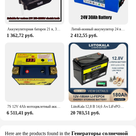
Аккумуляторная батарея 21 в, 3000 мАч, 6000 мАч, 9000 мАч
Литий-ионный аккумулятор 24 в 30 Ач 6s3p 18650 24 В 30000 мАч + зарядное устройство
1 362,72 руб.
2 412,55 руб.
7S 12V 4Ah мотоциклетный аккумулятор CCA 260A встроенный BMS перезаряжаемый, бесплатный запасной аккумулятор SLA AGM для ATV UTV
LiitoKala 12,8 В 14,6 Ач LiFePO4 батарея 12 В 4s литиевые батареи USB3.0 Type-C выход для туристических автомобилей без налога в зарядное устройство
6 511,41 руб.
20 703,51 руб.
Генераторы солнечной
Here are the products found in the