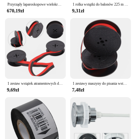
Przyrządy laparoskopowe wielokrotnego użytku pojedynczy Port naczynia elektroda Babcock woreczek kleszcze chwytające
1 rolka wstążki do balonów 225 m 5 mm na ślub (biała)
670,19zł
9,31zł
1 zestaw wstążek atramentowych do maszyny do pisania przenośne podwójne kółko wstążki do maszyny do pisania wstążka kalkulacyjna czerwona czarna 5-długość wstążki części
1 zestawy maszyny do pisania wstążka atramentowa przenośna maszyna do pisania wstążki czerwony czarny dwa kółka kalkulator NylonRibbon maszyna do pisania części wstążki
9,69zł
7,48zł