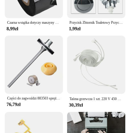
Czarna wstążka dotyczy maszyny do kodowania drukarki HP-241/DY-8 Taśma termotransferowa do maszyny do etykietowania opakowań
Przycisk Zbiornik Toaletowy Przycisk Łazienki 1-częściowy Plastik ABS Odporny na korozję Odporny na rdzę Pojedynczy przycisk Sliver
8,99zł
1,99zł
Części do zagwoździ 883503 sprężyny 885917 wstęgowej tłoka 884-959 zderzak tłoka do gwoździarki ramkowej NR90AD NR90AE(S)
Taśma grzewcza 1 szt. 220 V 450 ℃ Wstążka izolacyjna wysokotemperaturowa z włókna szklanego Praktyczne ogrzewanie naczyń zaworu
76,79zł
30,39zł