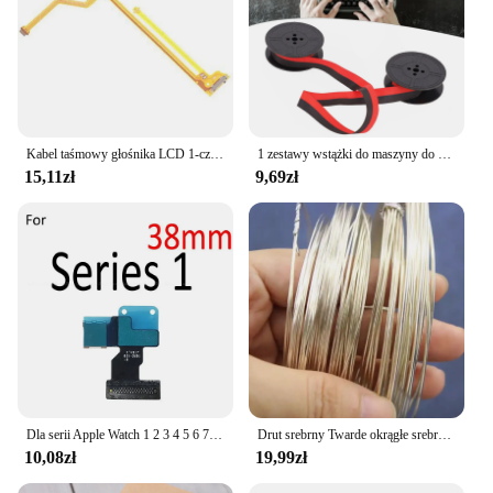
Kabel taśmowy głośnika LCD 1-częściowy kabel głośnikowy 4.53x2.44x0.04 w elastycznym przewodzie do głośnika 3DS 3DS
1 zestawy wstążki do maszyny do pisania-przenośna maszyna do pisania wstążki kalkulator dwa kółka wstążki 9.00x5.00x1.50cm/3.54X
15,11zł
9,69zł
Dla serii Apple Watch 1 2 3 4 5 6 7 wyświetlacz LCD ekran dotykowy płyta główna złącze Flex Cable wstążka zestawy
Drut srebrny Twarde okrągłe srebro próby 925 do biżuterii DIY Akcesoria do drutu koralikowego 0,3 mm 0,4 mm 0,5 mm 0,8 mm 1 mm 2 mm 3 mm
10,08zł
19,99zł