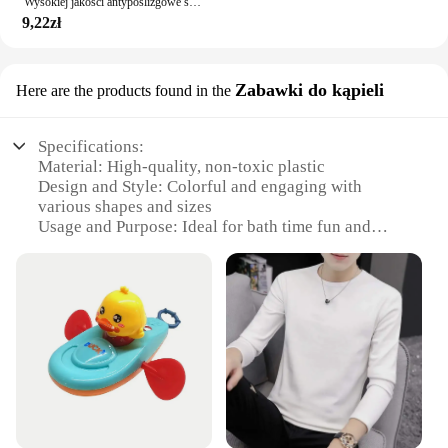
Wysokiej jakości antypoślizgowe silikonowe etui do IQOS 3.0 Duo Pełna osłona ochronna na papierosy Sil Case Akcesoria ochronne
looking to stock a diverse range of clothing items.
9,22zł
The variety of styles included in the set ensures that
there's something for everyone, making it a popular
choice for retailers and businesses alike. Whether
Zabawki do kąpieli
Here are the products found in the
you're looking to expand your collection or stock
up for a sale, our SIl 1 Koszule i bluzki are a smart
choice for those seeking quality and variety in their
Specifications:
merchandise.
Material: High-quality, non-toxic plastic
Design and Style: Colorful and engaging with
various shapes and sizes
Usage and Purpose: Ideal for bath time fun and
educational play
Performance and Property: Durable and easy to
clean
Typical Adaptive Scenario: Suitable for children
aged 3-10 years
Parts and Accessories: Comes with a variety of
pieces to enhance playtime
Features:
|Vendors|