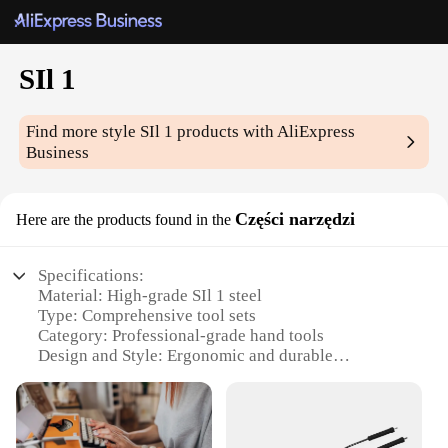
SIl 1
Find more style
SIl 1
products with AliExpress
Business
Części narzędzi
Here are the products found in the
Specifications:
Material: High-grade SIl 1 steel
Type: Comprehensive tool sets
Category: Professional-grade hand tools
Design and Style: Ergonomic and durable
Usage and Purpose: Versatile for various tasks
Performance and Property: Precision-engineered for
reliability
Parts and Accessories: Includes a variety of