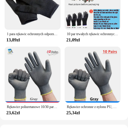
1 para rękawic ochronnych odpornych na przecięcie z drutu ze stali nierdzewnej Rękawice przemysłowe, odporne na zarysowania, odporne na zużycie, bezpieczne i niezawodne
10 par trwałych rękawic ochronnych - antypoślizgowe, odporne na zużycie, ochrona przed ESD do ogrodnictwa i obróbki drewna
13,89zł
21,09zł
Rękawice poliuretanowe 10/30 pary bez Logo rękawice ochronne rękawice naprawcze rękawice powlekane palmowe stolarz
Rękawice ochronne z nylonu PU, ochrona pracy w ogrodzie, pracownicy budownictwem, rękawice ochronne, rękawice robocze do maszyn powlekanych
23,62zł
25,34zł