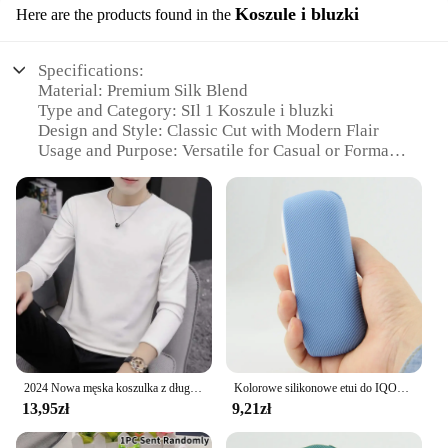
Koszule i bluzki
Here are the products found in the
Specifications:
Material: Premium Silk Blend
Type and Category: SIl 1 Koszule i bluzki
Design and Style: Classic Cut with Modern Flair
Usage and Purpose: Versatile for Casual or Formal
Occasions
Performance and Property: Breathable, Wrinkle-
Resistant Fabric
Parts and Accessories: Comes as a Set, Including a
Variety of Styles
Features:
**Elegant Comfort for Every Occasion**
Step into the world of effortless sophistication with
our SIl 1 Koszule i bluzki collection. Crafted from a
luxurious silk blend, these shirts and blouses offer a
2024 Nowa męska koszulka z długim rękawem w jednolitym kolorze Jesienna podszewka z polaru Ciepły wewnętrzny top Okrągły dekolt Slims Your Sil
Kolorowe silikonowe etui do IQOS 3.0 Duo pełna ochrona etui do IQOS 3 akcesoria do antypoślizgowej osłony na papierosa
premium feel that's both breathable and wrinkle-
13,95zł
9,21zł
resistant, ensuring you look impeccable from dawn
till dusk. Whether you're attending a business