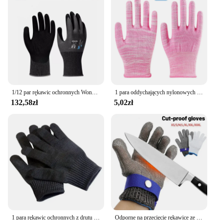
property, these safety gloves are a must-have for
anyone who values safety and efficiency in their
work.
1/12 par rękawic ochronnych Wonder Grip Garden Nylon nitrylowe rękawice robocze pokryte piaskowym
1 para oddychających nylonowych rękawice ogrodowe antypoślizgowych rękawic roboczych rękawice ochrona pracy do budowy mechaników
132,58zł
5,02zł
1 para rękawic ochronnych z drutu ze stali nierdzewnej, odpornych na przecięcie i przecięcie
Odporne na przecięcie rękawice ze stali nierdzewnej robocze rękawice ochronne siatka metalowa rękawice zapobiegające przecięciu dla pracownika rzeźnika 1 szt