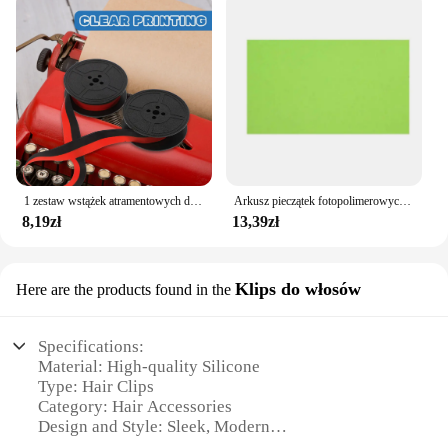
1 zestaw wstążek atramentowych do maszyny do pisania - przenośne wstążki do maszyny do pisania Wstążka kalkulacyjna Podwójne kółko 9,00X5,00X1,50 cm/3,54X
Arkusz pieczątek fotopolimerowych Making DIY Die typografia przemysł Craft polimer do drukowania Mayitr rzemiosło 20x30cm
8,19zł
13,39zł
Klips do włosów
Here are the products found in the
Specifications:
Material: High-quality Silicone
Type: Hair Clips
Category: Hair Accessories
Design and Style: Sleek, Modern
Usage and Purpose: Secure and Stylish Hair