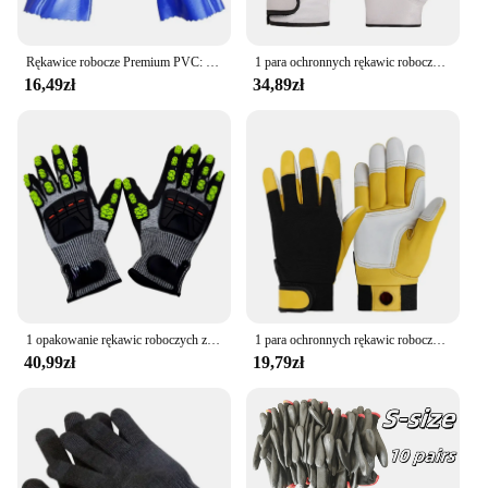
Rękawice robocze Premium PVC: wodoodporne, olejoodporne i chemiczne, antypoślizgowe, pogrubione do trwałej ochrony dłoni
1 para ochronnych rękawic roboczych Rękawice budowlane Rękawice ogrodnicze Lekkie rękawice mechaniczne Imitacja skóry owczej dla S/M/L/XL/XXL
16,49zł
34,89zł
1 opakowanie rękawic roboczych zapobiegających przecięciom z mechanicznymi, odpornymi na uderzenia rękawicami amortyzującymi dla mechaników.
1 para ochronnych rękawic roboczych Rękawice budownicze Rękawice ogrodnicze Lekkie rękawice mechaniczne Rękawice robocze z owczej skóry dla M/L/XL/XXL
40,99zł
19,79zł