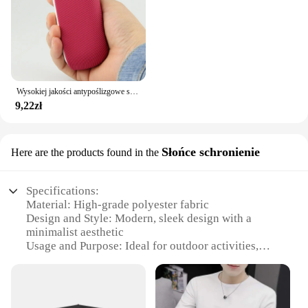
an ideal option for salons, spas, or online retailers
looking to expand their product offerings. With
these eyebrows, you can ensure that your clients
receive the highest quality and most natural-looking
enhancements to their brows.
Wysokiej jakości antypoślizgowe silikonowe etui do IQOS 3.0 Duo Pełna osłona ochronna na papierosy Sil Case Akcesoria ochronne
9,22zł
Słońce schronienie
Here are the products found in the
Specifications:
Material: High-grade polyester fabric
Design and Style: Modern, sleek design with a
minimalist aesthetic
Usage and Purpose: Ideal for outdoor activities,
such as camping, hiking, or picnicking
Performance and Property: UV-resistant, water-
repellent, and durable
Shape or Size or Weight or Quantity: Compact and