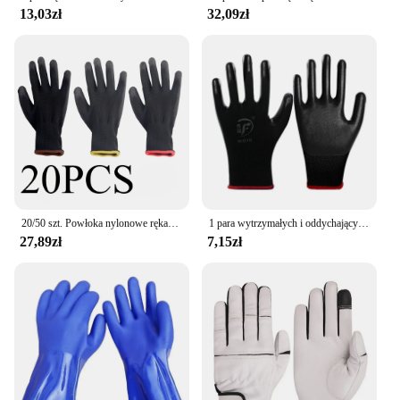
13,03zł
32,09zł
20/50 szt. Powłoka nylonowe rękawice robocze z PU bezpieczeństwo antypoślizgowa trwała powłoka nylonowe rękawice robocze z PU Camping blokada krawędzi kolor losowo
1 para wytrzymałych i oddychających profesjonalnych rękawice ochronne roboczych bez uchwyt antypoślizgowy odporne rękawice
27,89zł
7,15zł