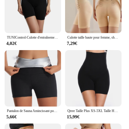
TUNIControl-Culotte d'entraînement taille haute pour femme, lève-fesses, gaine amincissante, gaine mi-cuisse, short amincissant pour femme
Culotte taille haute pour femme, short moulant, respirant, resserrement, court saillant, corsets brillants pour le corps
4,02€
7,29€
Pantalon de Sauna Amincissant pour Femme, Leggings Thermique de Fitness, Perte de Poids, Entraîneur de Taille
Qtree Taille Plus XS-5XL Taille Haute Trainer prostrewear Corset Femmes Body Shaper Pantalon Amincissant TUNIControl Shorts Ventre Tondeuse
5,66€
15,99€