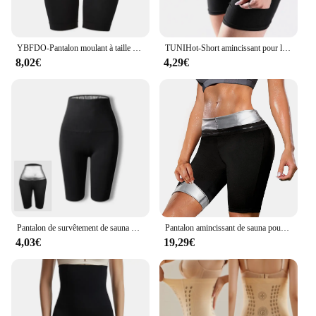
YBFDO-Pantalon moulant à taille haute et à angle plat pour femme, vêtement post-partum rehaussant les fesses, pantalon saillant, short slim, entraîneur de taille
TUNIHot-Short amincissant pour la perte de poids, pantalon de sauna, entraîneur de taille, vêtements de survêtement, leggings thermo minces, entraînement de fitness
8,02€
4,29€
Pantalon de survêtement de sauna pour femme, contrôle de la graisse thermique, legging spoant le corps, culotte de fitness commandée, short slim à la taille
Pantalon amincissant de sauna pour femme, taille longue, entraîneur de sueur, perte de poids thermo chaude, short Eva de graisse, leggings de compression, tondeuse
4,03€
19,29€