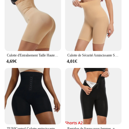
Culotte d'Entraînement Taille Haute pour Femme, Gaine Amincissante, TUNIControl, Hanche, Lifter les Fesses, Dames, Mi-Cuisse, Body Shaper
Culotte de Sécurité Amincissante Sexy pour Femme, Short d'Entraînement Taille Haute, TUNIControl, Rehausseur de Fesses, Sous-Vêtements Féminins
4,69€
4,01€
TUNIControl-Culotte amincissante taille haute pour femme avec crochet, entraîneur de corps, lève-fesses, culotte amincissante, nouveau, optimiste
Pantalon de Sauna pour femmes, perte de poids, thermique, sous-vêtement, taille haute, levage des fesses, Leggings d'entraînement avec contrôle du ventre