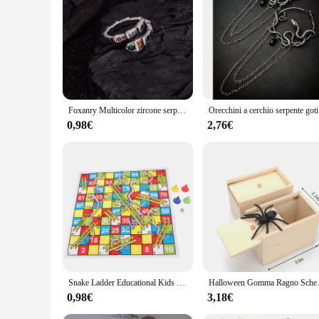
Foxanry Multicolor zircone serpente anello con polsino geometrico per le donne coppie Vintage Trendy personalità creativa regali di gioielli di compleanno
Orecchini a 
0,98€
2,76€
Snake Ladder Educational Kids giocattoli per bambini famiglia interessanti regali per giochi da tavolo
Halloween Gomma Ragno Scherzo Scatola di leg
0,98€
3,18€