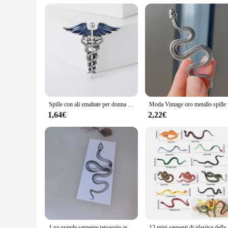
Spille con ali smaltate per donna Spille con serpente unisex Evento Festa Zaino Decorazione Accessori per vestiti
Moda Vintage 
1,64€
2,22€
1 pz grande serpente tatuaggio temporaneo stickke uomini donne bambini adesivi impermeabili braccio fiore in bianco e nero tatuaggio finto braccio tatuaggio
12 mini serpen