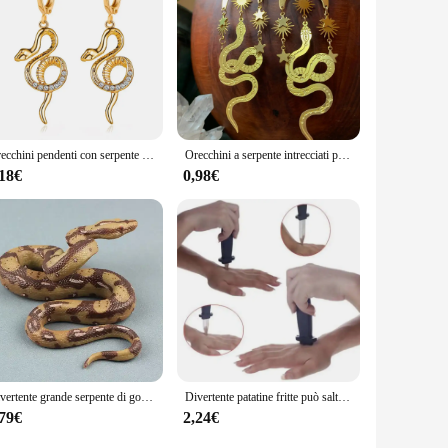
Orecchini pendenti con serpente geometrico distorto con personalità europea Regali di gioielli gotici pregiati con zirconi in rilievo esagerati femminili
Orecchini a serpente intrecciati pazzi per la personalità delle donne orecchini pendenti lunghi in metallo Color oro con stella e luna gioielli classici
,18€
0,98€
Divertente grande serpente di gomma realistico scherzo modello di alta simulazione moda giocattoli ingannevoli di Halloween
Divertente patatine fritte può saltare il serpente primaverile giocattolo regalo Pesce d'aprile Decorazione festa di Halloween Scherzi Scherzo Trucco Scherzo divertente Giocattoli
,79€
2,24€