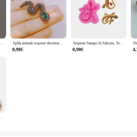
oro metallo spille a forma di serpente per donna uomo vestito abbigliamento personalizzato spilla di pitone spille da bavero gioielli per feste
Spilla animale serpente divertente colore strass donna accessori per abbigliamento da festa spilla serpente carino regalo per bambini
Serpente Stampo In Silicone, Torta, Caramella, Argilla, Animale, Gioielli, Biscotti, resina, serpente del fondente argilla polimerica flxible glassa muffa del cioccolato
0,98€
0,98€
4
ti di plastica della foresta pluviale, giocattoli di serpente finti realistici e colorati. Decorazione preferita dalla festa di Halloween, giocattoli scherzo