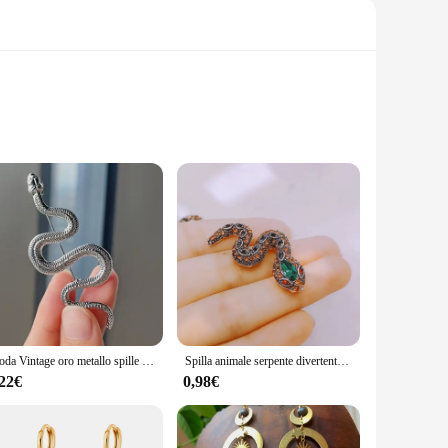
piece among jewelry enthusiasts. Each piece is
sign is not only visually striking but also symbolizes the
cient symbolism with modern fashion trends.
RITE Spille is versatile enough to suit any scenario. The
s not just a statement piece; it's a reflection of your
Moda Vintage oro metallo spille a forma di serpente per donna uomo vestito abbigliamento personalizzato spilla di pitone spille da bavero gioielli per feste
Spilla animale serpente divertente colore strass donna accessori per abbigliamento da festa spilla serpente carino regalo per bambini
,22€
0,98€
que design and quality make it an ideal gift for those who
ERPENTE IN LABRADORITE Spille is not just jewelry; it's a