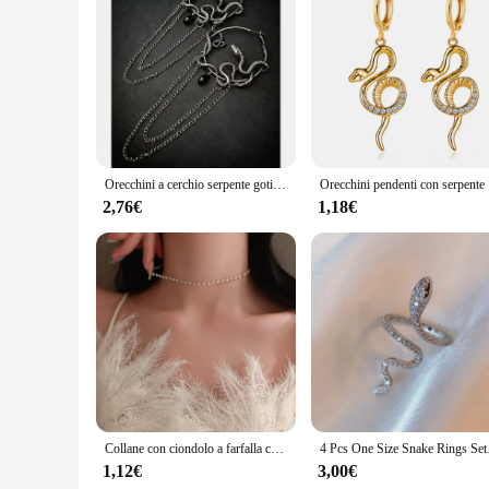
Features:
**Elegant Craftsmanship and Style**
The SERPENTE IN LABRADORITE pendant is a testament to the 
nature's beauty. The pendant's unique shape and size make it a
who appreciate the allure of statement jewelry.
**Versatile and Durable**
This pendant is not just a piece of jewelry; it's a statement o
Whether you're attending a business meeting or a social 
lightweight design makes it comfortable to wear for extended
Orecchini a cerchio serpente gotico Wiccan gioielli gotici creativi gioielli Punk Rock Grunge novità dichiarazione moda donna regalo tendenza nuovo
Orecchini pe
**A Gift That Speaks Volumes**
2,76€
1,18€
Searching for a thoughtful gift? Look no further than the 
comes as a set, making it a complete package that's ready to 
stylish jewelry to their customers. With its distinctive desig
Collane con ciondolo a farfalla con serpente dal Design unico di moda per le donne collana girocollo con nappe Punk Y2K accessori per gioielli cosplay
4 Pcs One Size Snake 
1,12€
3,00€