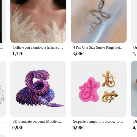
cerchio serpente gotico Wiccan gioielli gotici creativi gioielli Punk Rock Grunge novità dichiarazione moda donna regalo tendenza nuovo
Collane con ciondolo a farfalla con serpente dal Design unico di moda per le donne collana girocollo con nappe Punk Y2K accessori per gioielli cosplay
4 Pcs One Size Snake Rings Set per donna uomo anello gotico Color argento antico creativo All-Match Fashion Party Wedding Jewelry
1,12€
3,00€
1
no Giocattoli per bambini Falsa lingua Serpente Pollice Lampada Espulsione Scatola di caramelle Bambini Giocattoli divertenti Regalo
3D Stampato Serpente Mobile Comune Agitarsi Giocattolo Figurine Simulazione Serpente Ufficio Desktop Ornamento 2025 Regali di Capodanno Artigianato Regalo
Serpente Stampo In Silicone, Torta, Caramella, Argilla, Animale, Gioielli, Biscotti, resina, serpente del fondente argilla polimerica flxible glassa muffa del cioccolato
0,98€
0,98€
4