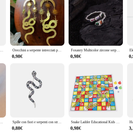
fusion of art and functionality. The intricate serpentine design, crafted fro
 versatile accessory that can be paired with a variety of outfits, from casual to 
f individuality. Its durable construction ensures that it withstands the test of ti
gathering, the SERPENTE IN LABRADORITE pendant will complement your ensembl
 periods, making it a practical choice for everyday wear.
ndenti con serpente geometrico distorto con personalità europea Regali di gioielli gotici pregiati con zirconi in rilievo esagerati femminili
Orecchini a serpente intrecciati pazzi per la personalità delle donne orecchini pendenti lunghi in metallo Color oro con stella e luna gioielli classici
Foxanry Multicolor zircone serpente anello con polsino geometrico per le donne coppie Vintage Trendy personalità creativa regali di gioielli di compleanno
0,98€
0,98€
0
SERPENTE IN LABRADORITE pendant. It's an excellent choice for friends, famil
be gifted. The wholesale availability of this product makes it an attractive opt
n and quality craftsmanship, this pendant is sure to be a hit with anyone who app
Rings Set per donna uomo anello gotico Color argento antico creativo All-Match Fashion Party Wedding Jewelry
Spille con fiori e serpenti con strass per donne Spille per piante animali in smalto unisex Evento Zaino per feste Decorazione Accessori per vestiti
Snake Ladder Educational Kids giocattoli per bambini famiglia interessanti regali per giochi da tavolo
0,88€
0,98€
3