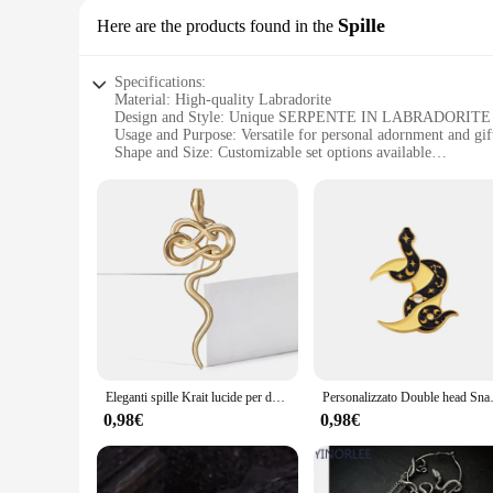
Spille
Here are the products found in the
Specifications:
Material: High-quality Labradorite
Design and Style: Unique SERPENTE IN LABRADORITE 
Usage and Purpose: Versatile for personal adornment and gif
Shape and Size: Customizable set options available
Performance and Property: Durable and eye-catching
Parts and Accessories: Comes with complementary accessori
Features:
**Elegant Craftsmanship and Timeless Design**
The SERPENTE IN LABRADORITE Spille is a testament to the 
meticulously handcrafted, showcasing the natural beauty o
serpent, a powerful and ancient symbol of transformation and
**Versatile Adornment for Every Occasion**
Whether you're looking to elevate your everyday style or s
customizable set options allow you to choose the pieces that be
individuality and a conversation starter. Its durability ensure
Eleganti spille Krait lucide per donna Spille da bavero con serpente animale unisex Spille per eventi Zaino per feste Decorazione Accessori per vestiti
Personalizzato Double head Snake Cobra s
**A Unique Gift for the Discerning Collector**
0,98€
0,98€
For wholesale vendors and suppliers, the SERPENTE IN LABRA
appreciate the finer things in life. The sets are available
piece of art that can be worn and cherished by anyone who va