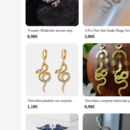
Each SERPENTE IN LABRADORITE Anelli is a testament to the a
colors and unique patterns. The SERPENTE IN LABRADORITE m
wearable art that can elevate any outfit, from casual to forma
**Versatile Fashion Accessory**
The SERPENTE IN LABRADORITE Anelli are versatile enough t
Foxanry Multicolor zircone serpente anello con polsino geometrico per le donne coppie Vintage Trendy personalità creativa regali di gioielli di compleanno
4 Pcs One Size Snake 
and sophistication to your ensemble. Their durable construct
sizes, catering to different finger sizes, ensuring a perfect fi
0,98€
3,00€
**Ideal for Wholesale and Vendor Needs**
These rings are not just for personal use; they are also perfe
to offer unique and stylish jewelry to their customers. T
store or online marketplace. Whether you're looking to expand
Orecchini pendenti con serpente geometrico distorto con personalità europea Regali di gioielli gotici pregiati con zirconi in rilievo esagerati femminili
Orecchini a serpente intr
1,18€
0,98€