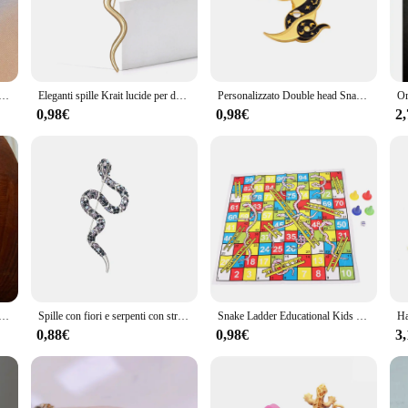
rtisan's skill and the stone's natural beauty. The rings are crafted from hi
otif is meticulously carved into the stone, making each ring a one-of-a-kin
l.
o be worn on any occasion. Whether you're attending a business meeting or 
Rings Set per donna uomo anello gotico Color argento antico creativo All-Match Fashion Party Wedding Jewelry
Eleganti spille Krait lucide per donna Spille da bavero con serpente animale unisex Spille per eventi Zaino per feste Decorazione Accessori per vestiti
Personalizzato Double head Snake Cobra smalto spille animale scuro spilla distintivi risvolto cartone animato lettura gioielli regalo per gli amici all'ingrosso
ion ensures that they can withstand the test of time, making them a valuable ad
t for everyone.
0,98€
0,98€
2
ct for wholesale and vendor needs. With their distinctive design and high-quality
he SERPENTE IN LABRADORITE Anelli are designed to resonate with a wide audi
 your inventory or to offer a special piece to your customers, these rings are s
ecciati pazzi per la personalità delle donne orecchini pendenti lunghi in metallo Color oro con stella e luna gioielli classici
Spille con fiori e serpenti con strass per donne Spille per piante animali in smalto unisex Evento Zaino per feste Decorazione Accessori per vestiti
Snake Ladder Educational Kids giocattoli per bambini famiglia interessanti regali per giochi da tavolo
0,88€
0,98€
3