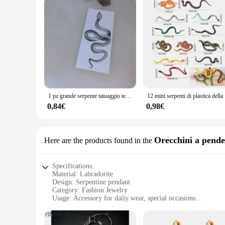
1 pz grande serpente tatuaggio temporaneo stickke uomini donne bambini adesivi impermeabili braccio fiore in bianco e nero tatuaggio finto braccio tatuaggio
12 mini serpen
0,84€
0,98€
Orecchini a pende
Here are the products found in the
Specifications:
Material: Labradorite
Design: Serpentine pendant
Category: Fashion Jewelry
Usage: Accessory for daily wear, special occasions
Performance: Durable and stylish
Quantity: Sold as a set