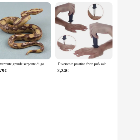
Divertente grande serpente di gomma realistico scherzo modello di alta simulazione moda giocattoli ingannevoli di Halloween
Divertente patatine fritte può saltare il serpente primaverile giocattolo regalo Pesce d'aprile Decorazione festa di Halloween Scherzi Scherzo Trucco Scherzo divertente Giocattoli
,79€
2,24€