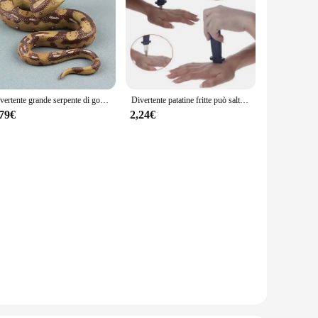
Divertente grande serpente di gomma realistico scherzo modello di alta simulazione moda giocattoli ingannevoli di Halloween
Divertente patatine fritte può saltare il serpente primaverile giocattolo regalo Pesce d'aprile Decorazione festa di Halloween Scherzi Scherzo Trucco Scherzo divertente Giocattoli
,79€
2,24€