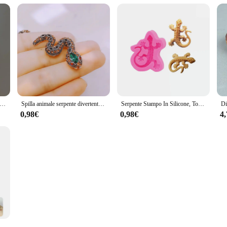
oro metallo spille a forma di serpente per donna uomo vestito abbigliamento personalizzato spilla di pitone spille da bavero gioielli per feste
Spilla animale serpente divertente colore strass donna accessori per abbigliamento da festa spilla serpente carino regalo per bambini
Serpente Stampo In Silicone, Torta, Caramella, Argilla, Animale, Gioielli, Biscotti, resina, serpente del fondente argilla polimerica flxible glassa muffa del cioccolato
0,98€
0,98€
4
ti di plastica della foresta pluviale, giocattoli di serpente finti realistici e colorati. Decorazione preferita dalla festa di Halloween, giocattoli scherzo