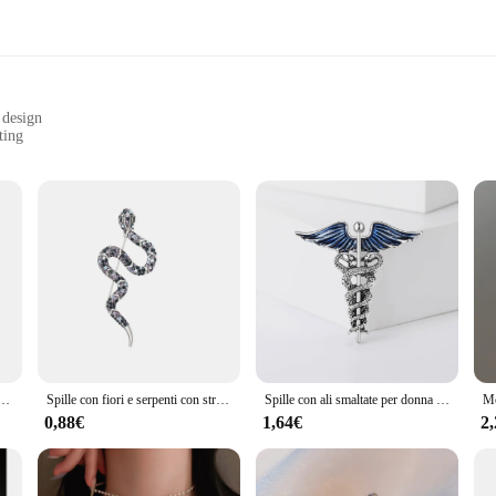
design
ting
es
exquisite craftsmanship and timeless design that has made it a sought-after 
f the high-quality Labradorite stone. The unique SERPENTE IN LABRADORITE de
 rebirth. This jewelry set is perfect for those who appreciate the fusion of an
earching for the perfect gift for a special occasion, the SERPENTE IN LABRADO
st suit your personal style or the preferences of the recipient. This jewelry set i
s that it remains a cherished part of your collection for years to come.
malto spille animale scuro spilla distintivi risvolto cartone animato lettura gioielli regalo per gli amici all'ingrosso
Spille con fiori e serpenti con strass per donne Spille per piante animali in smalto unisex Evento Zaino per feste Decorazione Accessori per vestiti
Spille con ali smaltate per donna Spille con serpente unisex Evento Festa Zaino Decorazione Accessori per vestiti
0,88€
1,64€
2
DORITE Spille is an exceptional addition to your product offerings. Its uni
 for sale, making it an accessible luxury for a wide range of customers. The S
lues the blend of nature's beauty and human creativity.