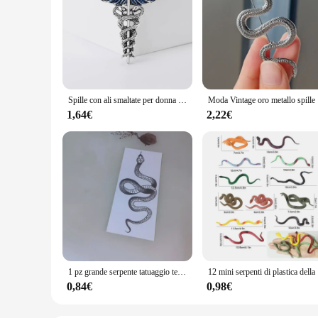
Spille con ali smaltate per donna Spille con serpente unisex Evento Festa Zaino Decorazione Accessori per vestiti
Moda Vintage 
1,64€
2,22€
1 pz grande serpente tatuaggio temporaneo stickke uomini donne bambini adesivi impermeabili braccio fiore in bianco e nero tatuaggio finto braccio tatuaggio
12 mini serpen
0,84€
0,98€