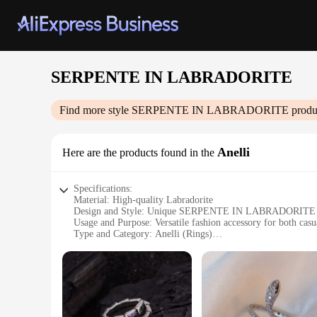
SERPENTE IN LABRADORITE
Find more style
SERPENTE IN LABRADORITE
produ
Anelli
Here are the products found in the
Specifications:
Material: High-quality Labradorite
Design and Style: Unique SERPENTE IN LABRADORITE 
Usage and Purpose: Versatile fashion accessory for both cas
Type and Category: Anelli (Rings)
Performance and Property: Durable and eye-catching
Shape or Size or Weight or Quantity: Available in multiple siz
Features:
|Vendors|
**Elegant Craftsmanship and Unique Design**