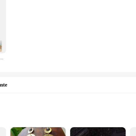
ti di plastica della foresta pluviale, giocattoli di serpente finti realistici e colorati. Decorazione preferita dalla festa di Halloween, giocattoli scherzo
nte