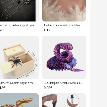
gh-quality Labradorite, known for its iridescent play of
d piece. These rings are not just jewelry; they are
a social gathering, these rings add a touch of elegance
Orecchini a cerchio serpente gotico Wiccan gioielli gotici creativi gioielli Punk Rock Grunge novità dichiarazione moda donna regalo tendenza nuovo
Collane con ciondolo a farfalla con serpente dal Design unico di moda per le donne collana girocollo con nappe Punk Y2K accessori per gioielli cosplay
dition to your jewelry collection. The rings come in various
,76€
1,12€
 materials, they are an excellent choice for retailers looking
ence, making them an excellent addition to any jewelry
ure to be a hit.
Halloween Gomma Ragno Scherzo Scatola di legno Giocattoli per bambini Falsa lingua Serpente Pollice Lampada Espulsione Scatola di caramelle Bambini Giocattoli divertenti Regalo
3D Stampato Serpente Mobile Comune Agitarsi Giocattolo Figurine Simulazione Serpente Ufficio Desktop Ornamento 2025 Regali di Capodanno Artigianato Regalo
,18€
0,98€