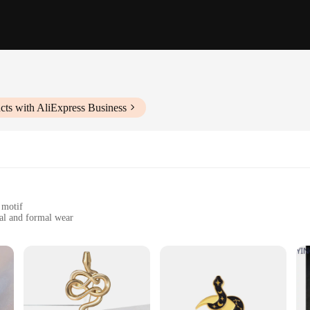
cts with AliExpress Business
motif
ual and formal wear
es to fit various finger sizes