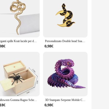
m the lustrous Labradorite stone, captures the essence of
formal attire. Its eye-catching design is perfect for those
me, making it an ideal addition to any jewelry collection.
e, adding a touch of elegance and sophistication. Its
Eleganti spille Krait lucide per donna Spille da bavero con serpente animale unisex Spille per eventi Zaino per feste Decorazione Accessori per vestiti
Personalizzato Double head Snake Cobra smalto spille animale scuro spilla distintivi risvolto cartone animato lettura gioielli regalo per gli amici all'ingrosso
,98€
0,98€
y, or that special someone in your life. The pendant
ion for vendors and suppliers looking to offer unique and
reciates the blend of style and substance.
Halloween Gomma Ragno Scherzo Scatola di legno Giocattoli per bambini Falsa lingua Serpente Pollice Lampada Espulsione Scatola di caramelle Bambini Giocattoli divertenti Regalo
3D Stampato Serpente Mobile Comune Agitarsi Giocattolo Figurine Simulazione Serpente Ufficio Desktop Ornamento 2025 Regali di Capodanno Artigianato Regalo
,18€
0,98€