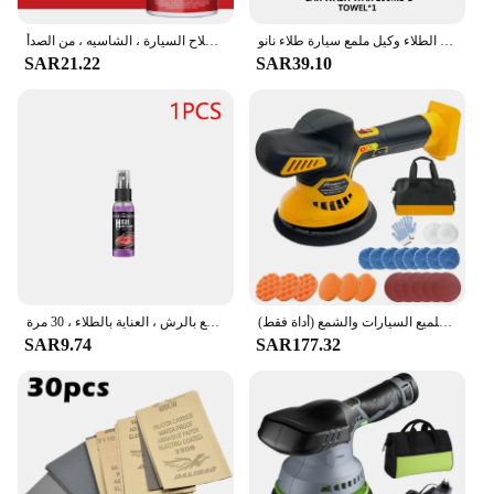
|Wholesale|
السيارات طلاء نانو السيراميك السائل كواتين نانو مسعور طبقة تلميع تغليف الطلاء وكيل ملمع سيارة طلاء نانو
برايمر السيارة المضاد للصدأ ، طويل الأمد ، محول ، إزالة الماء ، صيانة إصلاح السيارة ، الشاسيه ، من الصدأ
SAR21.22
SAR39.10
**Unmatched Rust Protection**
The RustOleum Automotive Primer is a standout
product in the automotive coatings category,
designed to provide unparalleled rust protection for
your vehicle. The high-quality metal primer is
formulated to adhere to various surfaces, ensuring a
durable barrier against corrosion. Its robust
composition makes it a reliable choice for both
professional mechanics and DIY enthusiasts
seeking to maintain or restore their vehicles'
integrity. Whether you're tackling a small rust spot
or preparing for a full paint job, this primer is your
ملمع عازلة للسيارة لاسلكي متوافق مع بطارية ديوالت 20 فولت، عازلة سيارة بدون فرش لتلميع السيارات والشمع (أداة فقط)
بخاخ طلاء كاره للماء لإصلاح خدوش السيارات الزجاج ، 3 في 1 بخاخ طلاء سيراميك ، تلميع وشمع بالرش ، العناية بالطلاء ، 30 مرة ،
go-to solution.
SAR9.74
SAR177.32
**Effortless Application and Coverage**
The aerosol spray can design of the RustOleum
Automotive Primer ensures an even application,
making it easy to reach those hard-to-reach areas.
The 12-ounce can provides ample coverage,
allowing you to tackle larger projects without the