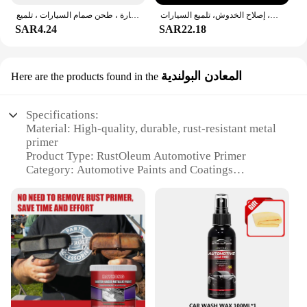
شمع أسود جديد للسيارات - مزيل خدوش السيارة، أدوات العناية بالطلاء، مزيل الدوامة التلقائي، إصلاح الخدوش، تلميع السيارات
معجون إصلاح خدش السيارة ، طحن صمام السيارات ، تلميع
SAR4.24
SAR22.18
المعادن البولندية
Here are the products found in the
Specifications:
Material: High-quality, durable, rust-resistant metal
primer
Product Type: RustOleum Automotive Primer
Category: Automotive Paints and Coatings
Design and Style: Efficient, easy-to-use aerosol
spray can
Usage and Purpose: Ideal for automotive surface
preparation and rust prevention
Typical Adaptive Scenario: Suitable for both
professional and DIY auto enthusiasts
Shape or Size or Weight or Quantity: Available in a
12-ounce can for comprehensive coverage
Features: