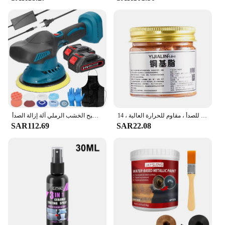
motorcycles, and other metal surfaces. The 12 oz.
aerosol cans are sold in sets, making it convenient
for both personal and professional use. Whether
you're tackling a small project or a large fleet, this
primer is the go-to solution for automotive
professionals and enthusiasts alike. Its performance
and property make it a reliable choice for anyone
looking to maintain or restore the integrity of their
vehicles.
خيط شحم نحاسي للسيارات ، قاعدة نحاسية ، مانع للصدأ ، مضاد للصدأ ، مضاد للصدأ ، مقاوم للحرارة العالية ، 14.g
آلة تلميع السيارات اللاسلكية 6 التروس سرعات آلة تلميع السيارات الكهربائية تنظيف المنزل المعادن الصبح الخشب الرملي آلة إزالة الصدأ
SAR112.69
SAR22.08