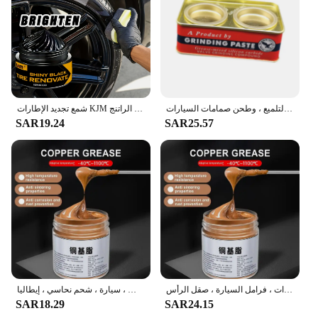
معجون طحن للدراجات النارية ، شبكة ، يزيل العيوب ، وإصلاح طلاء السيارة ، وأدوات التلميع ، وطحن صمامات السيارات
شمع تجديد الإطارات KJM وشمع التلميع الداخلي مناسب للعناية بالمطاط الراتنج ABS والداخلية البلاستيكية والإطارات.
SAR19.24
SAR25.57
شحم نحاسي مانع للحجز ، شحم خيطي للبراغي ، تروس المحاور ، تطبيقات السيارات ، فرامل السيارة ، صقل الرأس g
شحم بخيوط نحاسية لبطانة فرامل السيارة ، زيوت تشحيم مانعة للاستيلاء ، ترس محور الترباس ، سيارة ، شحم نحاسي ، إيطاليا g
SAR18.29
SAR24.15