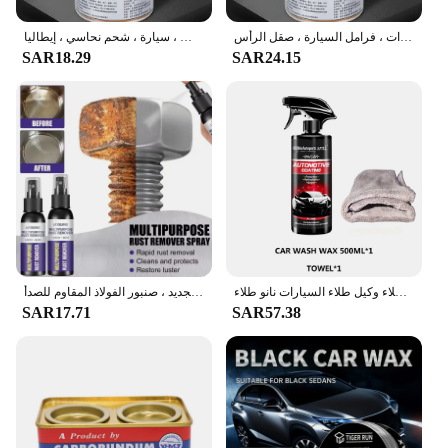
شحم نحاسي مانع للحجز ، شحم خيطي للبراغي ، تروس المحاور ، تطبيقات السيارات ، فرامل السيارة ، صقل الرأس g
شحم بخيوط نحاسية لبطانة فرامل السيارة ، زيوت تشحيم مانعة للاستيلاء ، ترس محور الترباس ، سيارة ، شحم نحاسي ، إيطاليا g
SAR18.29
SAR24.15
السيارات السيراميك نانو طلاء السائل معطف نانو مسعور طبقة تلميع الطلاء طلاء وكيل طلاء السيارات نانو طلاء
مزيل الصدأ المعدني متعدد الوظائف ، تلميع عجلة السيارات وعامل التجديد ، صنبور الفولاذ المقاوم للصدأ
SAR17.71
SAR57.38