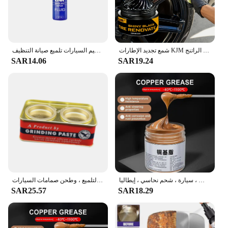
شمع تجديد الإطارات KJM وشمع التلميع الداخلي مناسب للعناية بالمطاط الراتنج ABS والداخلية البلاستيكية والإطارات.
مزيل خدوش المصباح الأمامي للسيارة سريع 10-30 مللي حماية من الأشعة فوق البنفسجية منظف الضوء طقم ترميم السيارات تلميع صيانة التنظيف
SAR14.06
SAR19.24
شحم بخيوط نحاسية لبطانة فرامل السيارة ، زيوت تشحيم مانعة للاستيلاء ، ترس محور الترباس ، سيارة ، شحم نحاسي ، إيطاليا g
معجون طحن للدراجات النارية ، شبكة ، يزيل العيوب ، وإصلاح طلاء السيارة ، وأدوات التلميع ، وطحن صمامات السيارات
SAR25.57
SAR18.29