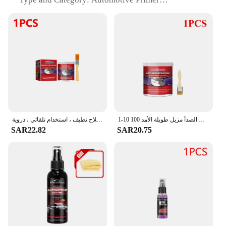
Design and Style: Sophisticated, sleek finish for a
professional look
Usage and Purpose: Ideal for priming metal surfaces
before painting
Performance and Property: Excellent rust
prevention and adhesion
Parts and Accessories: Comes in a full set for
comprehensive coverage
Features:
|Vendors|
1-10 100 مللي سيارة مكافحة الصدأ الهيكل الصدأ محول المياه القائمة التمهيدي سطح معدني الصدأ مزيل طويلة الأمد Deruster دروبشيبينغ
برايمر مانع للصدأ للسيارة ، مزيل متعدد الأغراض ، ديروستر بفرشاة ، سطح معدني حديدي ، عامل إصلاح نظيف ، استخدام تلقائي ، ذروية
SAR22.82
SAR20.75
**Unmatched Rust Protection**
The RustOleum Automotive Primer is a top-tier
solution for anyone looking to safeguard their
vehicle's metal surfaces from the ravages of rust.
Crafted from a robust epoxy resin, this primer offers
an unparalleled level of protection, ensuring that
your vehicle's bodywork remains pristine and free
from corrosion. Its superior adhesion properties
ensure that the primer bonds seamlessly with the
metal, creating a strong foundation for any paint