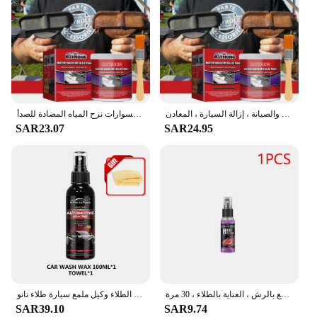
برايمر مضاد للصدأ للسيارة ، معجون متعدد الأغراض ، حماية حديد الصدأ ، الإصلاح والصيانة ، إزالة السيارة ، المعادن
سيارة أولية خالية من الصدأ ، صنوبر تجديد معدني ، عامل تحويل مضاد للصدأ ، إكسسوارات نزح المياه المضادة للصدأ
SAR23.07
SAR24.95
بخاخ طلاء كاره للماء لإصلاح خدوش السيارات الزجاج ، 3 في 1 بخاخ طلاء سيراميك ، تلميع وشمع بالرش ، العناية بالطلاء ، 30 مرة ،
السيارات طلاء نانو السيراميك السائل كواتين نانو مسعور طبقة تلميع تغليف الطلاء وكيل ملمع سيارة طلاء نانو
SAR39.10
SAR9.74