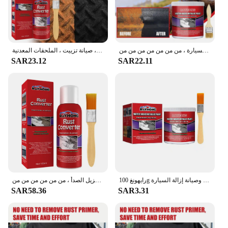
محول السيارة المضاد للصدأ ، التمهيدي المضاد للصدأ ، التمهيدي الطويل الأمد ، صيانة الهيكل ، الشاسيه ، من من من من أجل إصلاح السيارة ، من من من من من من من
سيارة خالية من الصدأ حماية ضد الصدأ التمهيدي ، محول إزالة الصدأ ، صيانة تزييت ، الملحقات المعدنية ،
SAR23.12
SAR22.11
رايهونغ 100g سيارة مكافحة الصدأ التمهيدي متعددة الأغراض سيارة مكافحة الصدأ لصق الصدأ الحديد حماية إصلاح وصيانة إزالة السيارة
هيكل السيارة التمهيدي المضاد للصدأ ، الشاسيه القائم على الماء الخالي من الصدأ ، المحول ، التنظيف ، ملحقات الصيانة ، مزيل الصدأ ، من من من من من من
SAR58.36
SAR3.31