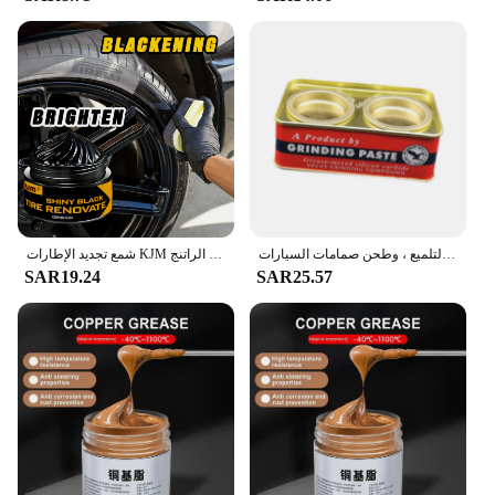
معجون طحن للدراجات النارية ، شبكة ، يزيل العيوب ، وإصلاح طلاء السيارة ، وأدوات التلميع ، وطحن صمامات السيارات
شمع تجديد الإطارات KJM وشمع التلميع الداخلي مناسب للعناية بالمطاط الراتنج ABS والداخلية البلاستيكية والإطارات.
SAR19.24
SAR25.57