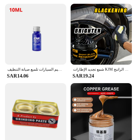
شمع تجديد الإطارات KJM وشمع التلميع الداخلي مناسب للعناية بالمطاط الراتنج ABS والداخلية البلاستيكية والإطارات.
مزيل خدوش المصباح الأمامي للسيارة سريع 10-30 مللي حماية من الأشعة فوق البنفسجية منظف الضوء طقم ترميم السيارات تلميع صيانة التنظيف
SAR14.06
SAR19.24