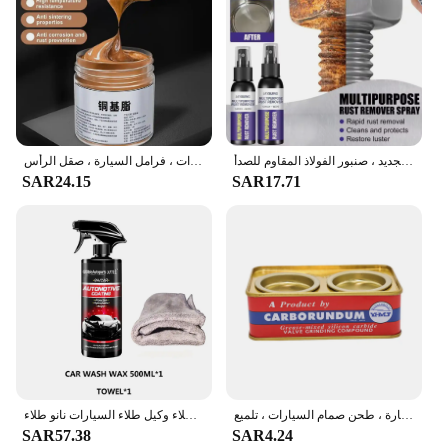
مزيل الصدأ المعدني متعدد الوظائف ، تلميع عجلة السيارات وعامل التجديد ، صنبور الفولاذ المقاوم للصدأ
شحم نحاسي مانع للحجز ، شحم خيطي للبراغي ، تروس المحاور ، تطبيقات السيارات ، فرامل السيارة ، صقل الرأس g
SAR24.15
SAR17.71
معجون إصلاح خدش السيارة ، طحن صمام السيارات ، تلميع
السيارات السيراميك نانو طلاء السائل معطف نانو مسعور طبقة تلميع الطلاء طلاء وكيل طلاء السيارات نانو طلاء
SAR57.38
SAR4.24