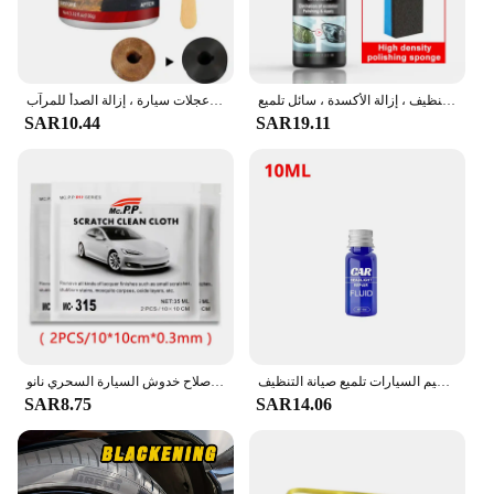
مجموعة تلميع المصابيح الأمامية للسيارة ، مزيل الخدش للمصابيح الأمامية ، إصلاح معجون التنظيف ، إزالة الأكسدة ، سائل تلميع
طلاء داخلي متعدد الوظائف ، طلاء سيارة مضاد للصدأ ، صنابير صدئة ، عجلات سيارة ، إزالة الصدأ للمرآب
SAR10.44
SAR19.11
مزيل خدوش المصباح الأمامي للسيارة سريع 10-30 مللي حماية من الأشعة فوق البنفسجية منظف الضوء طقم ترميم السيارات تلميع صيانة التنظيف
قماش إصلاح خدوش السيارة السحري نانو sparcar ، أداة تلميع سطح معدني ، إكسسوارات مزيل ، 2 kle
SAR8.75
SAR14.06