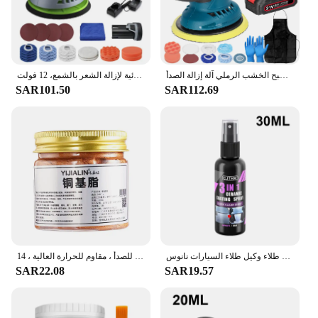
any project with confidence, knowing that you have
everything you need to complete the job.
آلة تلميع السيارات اللاسلكية 6 التروس سرعات آلة تلميع السيارات الكهربائية تنظيف المنزل المعادن الصبح الخشب الرملي آلة إزالة الصدأ
ملمع سيارة مزدوج لاسلكي، كهربائي مزدوج الحركة، آلة تلميع لاسلكية، أدوات كهربائية لإزالة الشعر بالشمع، 12 فولت
SAR101.50
SAR112.69
سيارة السيراميك نانو طلاء السائل معطف نانو كريستال مسعور طبقة تلميع الطلاء طلاء وكيل طلاء السيارات نانوس
خيط شحم نحاسي للسيارات ، قاعدة نحاسية ، مانع للصدأ ، مضاد للصدأ ، مضاد للصدأ ، مقاوم للحرارة العالية ، 14.g
SAR22.08
SAR19.57