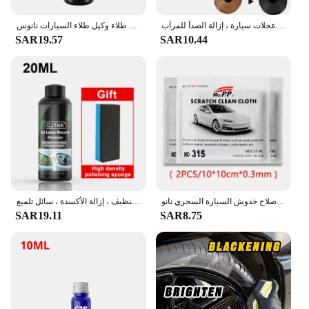
طلاء داخلي متعدد الوظائف ، طلاء سيارة مضاد للصدأ ، صنابير صدئة ، عجلات سيارة ، إزالة الصدأ للمرآب
سيارة السيراميك نانو طلاء السائل معطف نانو كريستال مسعور طبقة تلميع الطلاء طلاء وكيل طلاء السيارات نانوس
SAR19.57
SAR10.44
قماش إصلاح خدوش السيارة السحري نانو sparcar ، أداة تلميع سطح معدني ، إكسسوارات مزيل ، 2 kle
مجموعة تلميع المصابيح الأمامية للسيارة ، مزيل الخدش للمصابيح الأمامية ، إصلاح معجون التنظيف ، إزالة الأكسدة ، سائل تلميع
SAR19.11
SAR8.75