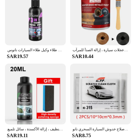
طلاء داخلي متعدد الوظائف ، طلاء سيارة مضاد للصدأ ، صنابير صدئة ، عجلات سيارة ، إزالة الصدأ للمرآب
سيارة السيراميك نانو طلاء السائل معطف نانو كريستال مسعور طبقة تلميع الطلاء طلاء وكيل طلاء السيارات نانوس
SAR19.57
SAR10.44
قماش إصلاح خدوش السيارة السحري نانو sparcar ، أداة تلميع سطح معدني ، إكسسوارات مزيل ، 2 kle
مجموعة تلميع المصابيح الأمامية للسيارة ، مزيل الخدش للمصابيح الأمامية ، إصلاح معجون التنظيف ، إزالة الأكسدة ، سائل تلميع
SAR19.11
SAR8.75