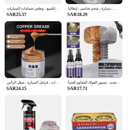
شحم بخيوط نحاسية لبطانة فرامل السيارة ، زيوت تشحيم مانعة للاستيلاء ، ترس محور الترباس ، سيارة ، شحم نحاسي ، إيطاليا g
معجون طحن للدراجات النارية ، شبكة ، يزيل العيوب ، وإصلاح طلاء السيارة ، وأدوات التلميع ، وطحن صمامات السيارات
SAR25.57
SAR18.29
مزيل الصدأ المعدني متعدد الوظائف ، تلميع عجلة السيارات وعامل التجديد ، صنبور الفولاذ المقاوم للصدأ
شحم نحاسي مانع للحجز ، شحم خيطي للبراغي ، تروس المحاور ، تطبيقات السيارات ، فرامل السيارة ، صقل الرأس g
SAR24.15
SAR17.71