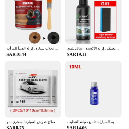
مجموعة تلميع المصابيح الأمامية للسيارة ، مزيل الخدش للمصابيح الأمامية ، إصلاح معجون التنظيف ، إزالة الأكسدة ، سائل تلميع
طلاء داخلي متعدد الوظائف ، طلاء سيارة مضاد للصدأ ، صنابير صدئة ، عجلات سيارة ، إزالة الصدأ للمرآب
SAR10.44
SAR19.11
مزيل خدوش المصباح الأمامي للسيارة سريع 10-30 مللي حماية من الأشعة فوق البنفسجية منظف الضوء طقم ترميم السيارات تلميع صيانة التنظيف
قماش إصلاح خدوش السيارة السحري نانو sparcar ، أداة تلميع سطح معدني ، إكسسوارات مزيل ، 2 kle
SAR8.75
SAR14.06